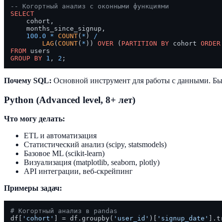
-- Когортный анализ с оконными функциями
SELECT
    cohort,

    months_since_signup,

100.0
*
COUNT
(
*
) 
/
LAG
(
COUNT
(
*
)) 
OVER
 (
PARTITION
BY
 cohort 
ORDER
FROM
GROUP
BY
1
, 
2
Почему SQL:
Основной инструмент для работы с данными. Быстр
Python (Advanced level, 8+ лет)
Что могу делать:
ETL и автоматизация
Статистический анализ (scipy, statsmodels)
Базовое ML (scikit-learn)
Визуализация (matplotlib, seaborn, plotly)
API интеграции, веб-скрейпинг
Примеры задач:
# Когортный анализ в pandas
df[
'cohort'
] = df.groupby(
'user_id'
)[
'signup_date'
].t