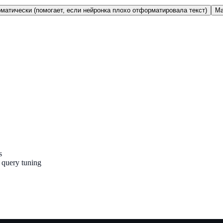
матически (помогает, если нейронка плохо отформатировала текст)
Ma
s
query tuning