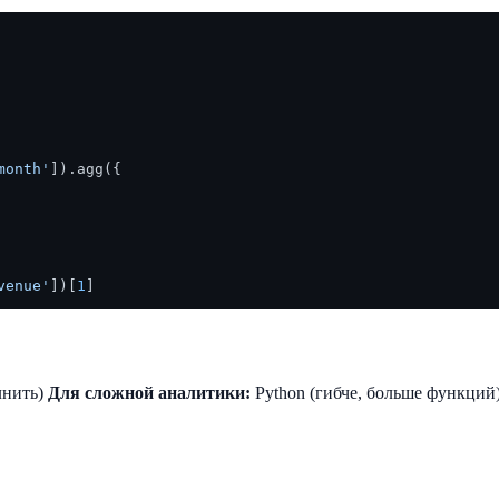
month'
]).agg({

venue'
])[
1
лнить)
Для сложной аналитики:
Python (гибче, больше функций