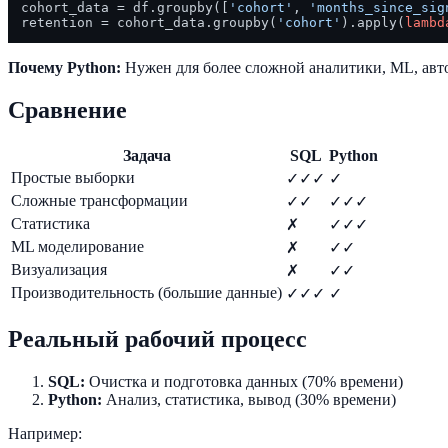
cohort_data = df.groupby([
'cohort'
, 
'months_since_sig
retention = cohort_data.groupby(
'cohort'
).apply(
lambd
Почему Python:
Нужен для более сложной аналитики, ML, авт
Сравнение
Задача
SQL
Python
Простые выборки
✓✓✓
✓
Сложные трансформации
✓✓
✓✓✓
Статистика
✗
✓✓✓
ML моделирование
✗
✓✓
Визуализация
✗
✓✓
Производительность (большие данные)
✓✓✓
✓
Реальный рабочий процесс
SQL:
Очистка и подготовка данных (70% времени)
Python:
Анализ, статистика, вывод (30% времени)
Например: