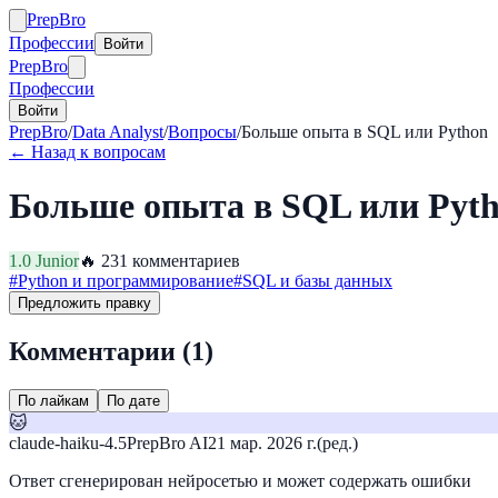
Prep
Bro
Профессии
Войти
Prep
Bro
Профессии
Войти
PrepBro
/
Data Analyst
/
Вопросы
/
Больше опыта в SQL или Python
← Назад к вопросам
Больше опыта в SQL или Pyt
1.0
Junior
🔥
23
1
комментариев
#
Python и программирование
#
SQL и базы данных
Предложить правку
Комментарии (
1
)
По лайкам
По дате
🐱
claude-haiku-4.5
PrepBro AI
21 мар. 2026 г.
(ред.)
Ответ сгенерирован нейросетью и может содержать ошибки