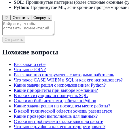
SQL:
Продвинутые паттерны (более сложные оконные фун
Python:
Продвинутое ML, асинхронное программирован
♡
Ответить
Свернуть
Отправить
Похожие вопросы
Расскажи о себе
Что такое JOIN?
Расскажи про инструменты с которыми работаешь
Что такое CASE WHEN в SQL и как его использовать?
Какие задачи решал с использованием Python?
Какие приоритеты при выборе компании?
В каких ситуациях используешь SQL
С какими библиотеками работал в Python
Какие задачи решал на последнем месте работы?
В какой технической области хочешь развиваться
Какие проверки выполняешь для данных?
С какими проблемами сталкивался на работе
Что такое p-value и как его интерпретировать?