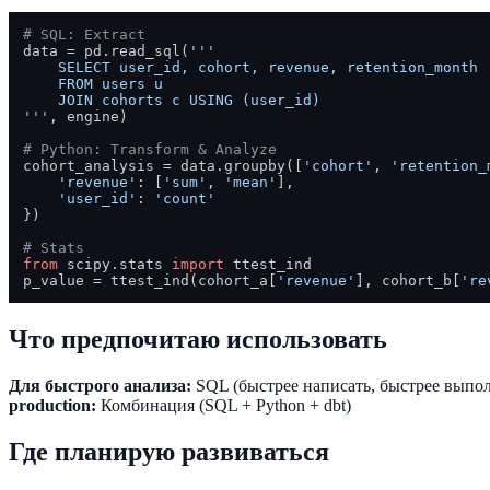
# SQL: Extract
data = pd.read_sql(
'''

    SELECT user_id, cohort, revenue, retention_month

    FROM users u

    JOIN cohorts c USING (user_id)

'''
, engine)

# Python: Transform & Analyze
cohort_analysis = data.groupby([
'cohort'
, 
'retention_
'revenue'
: [
'sum'
, 
'mean'
],

'user_id'
: 
'count'
})

# Stats
from
 scipy.stats 
import
 ttest_ind

p_value = ttest_ind(cohort_a[
'revenue'
], cohort_b[
're
Что предпочитаю использовать
Для быстрого анализа:
SQL (быстрее написать, быстрее выпо
production:
Комбинация (SQL + Python + dbt)
Где планирую развиваться