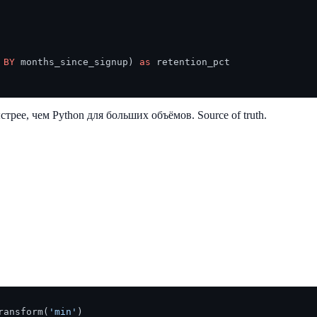
BY
 months_since_signup) 
as
ее, чем Python для больших объёмов. Source of truth.
ransform(
'min'
)
