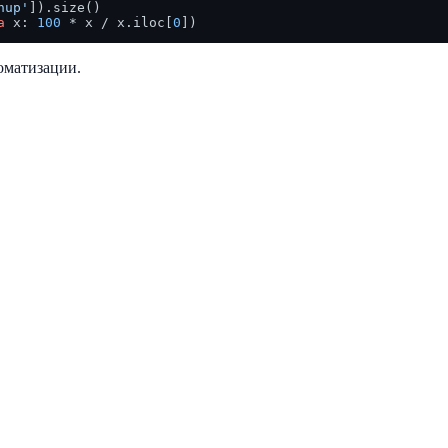
nup'
]).size()

a
 x: 
100
 * x / x.iloc[
0
оматизации.