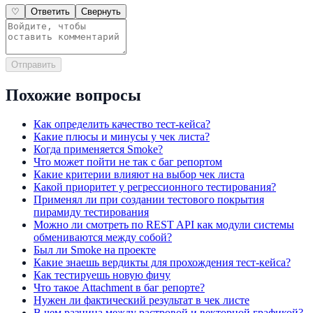
♡
Ответить
Свернуть
Отправить
Похожие вопросы
Как определить качество тест-кейса?
Какие плюсы и минусы у чек листа?
Когда применяется Smoke?
Что может пойти не так с баг репортом
Какие критерии влияют на выбор чек листа
Какой приоритет у регрессионного тестирования?
Применял ли при создании тестового покрытия
пирамиду тестирования
Можно ли смотреть по REST API как модули системы
обмениваются между собой?
Был ли Smoke на проекте
Какие знаешь вердикты для прохождения тест-кейса?
Как тестируешь новую фичу
Что такое Attachment в баг репорте?
Нужен ли фактический результат в чек листе
В чем разница между растровой и векторной графикой?