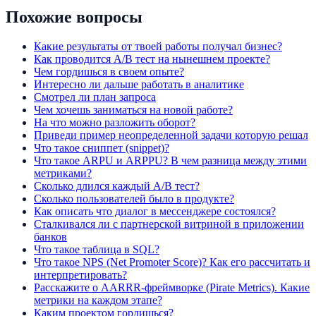
Похожие вопросы
Какие результаты от твоей работы получал бизнес?
Как проводится A/B тест на нынешнем проекте?
Чем гордишься в своем опыте?
Интересно ли дальше работать в аналитике
Смотрел ли план запроса
Чем хочешь заниматься на новой работе?
На что можно разложить оборот?
Приведи пример неопределенной задачи которую решал
Что такое сниппет (snippet)?
Что такое ARPU и ARPPU? В чем разница между этими
метриками?
Сколько длился каждый A/B тест?
Сколько пользователей было в продукте?
Как описать что диалог в мессенджере состоялся?
Сталкивался ли с партнерской витриной в приложении
банков
Что такое таблица в SQL?
Что такое NPS (Net Promoter Score)? Как его рассчитать и
интерпретировать?
Расскажите о AARRR-фреймворке (Pirate Metrics). Какие
метрики на каждом этапе?
Каким проектом гордишься?