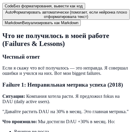
Code
Без форматирования, вывести как код
Auto
Форматировать автоматически (помогает, если нейронка плохо
отформатировала текст)
Markdown
Визуализировать как Markdown
Что не получилось в моей работе
(Failures & Lessons)
Честный ответ
Если я скажу что всё получалось — это неправда. Я совершал
ошибки и учился на них. Вот мои biggest failures.
Failure 1: Неправильная метрика успеха (2018)
Ситуация:
Компания хотела расти. Я предложил fokus на
DAU (daily active users).
"Давайте растить DAU на 30% в месяц. Это главная метрика."
Что произошло:
Мы достигли DAU +30% в месяц. Но:
Revenue не росла