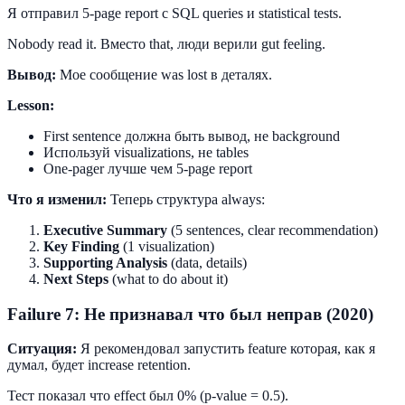
Я отправил 5-page report с SQL queries и statistical tests.
Nobody read it. Вместо that, люди верили gut feeling.
Вывод:
Мое сообщение was lost в деталях.
Lesson:
First sentence должна быть вывод, не background
Используй visualizations, не tables
One-pager лучше чем 5-page report
Что я изменил:
Теперь структура always:
Executive Summary
(5 sentences, clear recommendation)
Key Finding
(1 visualization)
Supporting Analysis
(data, details)
Next Steps
(what to do about it)
Failure 7: Не признавал что был неправ (2020)
Ситуация:
Я рекомендовал запустить feature которая, как я
думал, будет increase retention.
Тест показал что effect был 0% (р-value = 0.5).