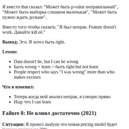
Я вместо that сказал: "Может быть p-value неправильный",
"Может быть выборка слишком маленькая", "Может быть
нужно ждать дольше".
Вместо того чтобы сказать: "Я был неправ. Feature doesn't
work. Давайте kill её."
Вывод:
Эго. Я хотел быть right.
Lesson:
Data doesn't lie, but I can be wrong
Быть wrong + learn > быть right but not learn
People respect who says "I was wrong" more than who
makes excuses
Что я изменил:
Теперь когда мой анализ неправ, я говорю прямо
Ищу что I can learn
Failure 8: Не влиял достаточно (2021)
Ситуация:
Я провел analysis что новая pricing model будет