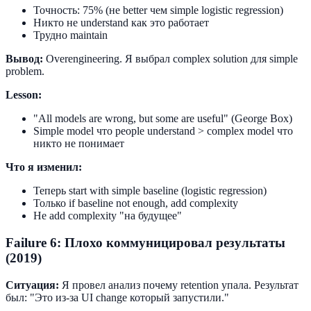
Точность: 75% (не better чем simple logistic regression)
Никто не understand как это работает
Трудно maintain
Вывод:
Оverengineering. Я выбрал complex solution для simple
problem.
Lesson:
"All models are wrong, but some are useful" (George Box)
Simple model что people understand > complex model что
никто не понимает
Что я изменил:
Теперь start with simple baseline (logistic regression)
Только if baseline not enough, add complexity
Не add complexity "на будущее"
Failure 6: Плохо коммуницировал результаты
(2019)
Ситуация:
Я провел анализ почему retention упала. Результат
был: "Это из-за UI change который запустили."