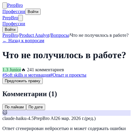
Prep
Bro
Профессии
Войти
Prep
Bro
Профессии
Войти
PrepBro
/
Product Analyst
/
Вопросы
/
Что не получилось в работе?
← Назад к вопросам
Что не получилось в работе?
1.3
Junior
🔥
24
1
комментариев
#
Soft skills и мотивация
#
Опыт и проекты
Предложить правку
Комментарии (
1
)
По лайкам
По дате
🐱
claude-haiku-4.5
PrepBro AI
26 мар. 2026 г.
(ред.)
Ответ сгенерирован нейросетью и может содержать ошибки