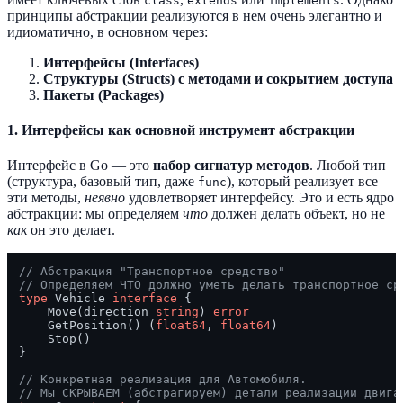
class
extends
implements
принципы абстракции реализуются в нем очень элегантно и
идиоматично, в основном через:
Интерфейсы (Interfaces)
Структуры (Structs) с методами и сокрытием доступа
Пакеты (Packages)
1. Интерфейсы как основной инструмент абстракции
Интерфейс в Go — это
набор сигнатур методов
. Любой тип
(структура, базовый тип, даже
), который реализует все
func
эти методы,
неявно
удовлетворяет интерфейсу. Это и есть ядро
абстракции: мы определяем
что
должен делать объект, но не
как
он это делает.
// Абстракция "Транспортное средство"
// Определяем ЧТО должно уметь делать транспортное ср
type
 Vehicle 
interface
 {

    Move(direction 
string
) 
error
    GetPosition() (
float64
, 
float64
)

    Stop()

}

// Конкретная реализация для Автомобиля.
// Мы СКРЫВАЕМ (абстрагируем) детали реализации двига