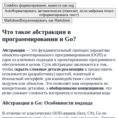
Code
Без форматирования, вывести как код
Auto
Форматировать автоматически (помогает, если нейронка плохо
отформатировала текст)
Markdown
Визуализировать как Markdown
Что такое абстракция в
программировании и Go?
Абстракция
— это фундаментальный принцип парадигмы
объектно-ориентированного программирования (ООП) и
один из ключевых подходов к проектированию программного
обеспечения в целом. Суть абстракции заключается в том,
чтобы
скрыть сложные детали реализации
и предоставить
пользователю (разработчику) простой, понятный и
безопасный интерфейс для взаимодействия с системой,
модулем или объектом. Это позволяет нам оперировать не
конкретными деталями, а
обобщенными концепциями
, что
резко снижает сложность восприятия и использования кода.
Абстракция в Go: Особенности подхода
В отличие от классических ООП-языков (Java, C#), Go не
имеет ключевых слов
,
или
. Однако