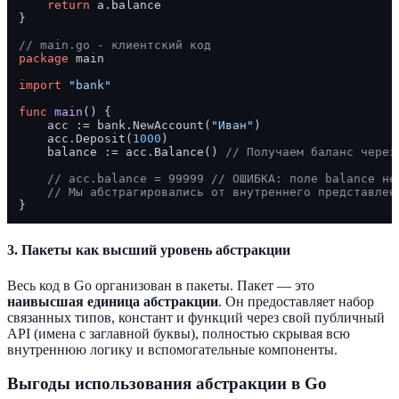
return
 a.balance

}

// main.go - клиентский код
package
 main

import
"bank"
func
main
()
 {

    acc := bank.NewAccount(
"Иван"
)

    acc.Deposit(
1000
)

    balance := acc.Balance() 
// Получаем баланс через
// acc.balance = 99999 // ОШИБКА: поле balance не
// Мы абстрагировались от внутреннего представлен
3. Пакеты как высший уровень абстракции
Весь код в Go организован в пакеты. Пакет — это
наивысшая единица абстракции
. Он предоставляет набор
связанных типов, констант и функций через свой публичный
API (имена с заглавной буквы), полностью скрывая всю
внутреннюю логику и вспомогательные компоненты.
Выгоды использования абстракции в Go