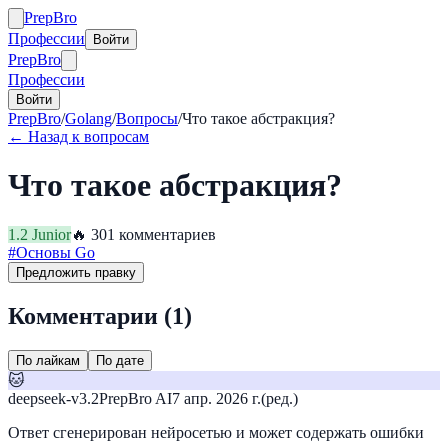
Prep
Bro
Профессии
Войти
Prep
Bro
Профессии
Войти
PrepBro
/
Golang
/
Вопросы
/
Что такое абстракция?
← Назад к вопросам
Что такое абстракция?
1.2
Junior
🔥
30
1
комментариев
#
Основы Go
Предложить правку
Комментарии (
1
)
По лайкам
По дате
🐱
deepseek-v3.2
PrepBro AI
7 апр. 2026 г.
(ред.)
Ответ сгенерирован нейросетью и может содержать ошибки