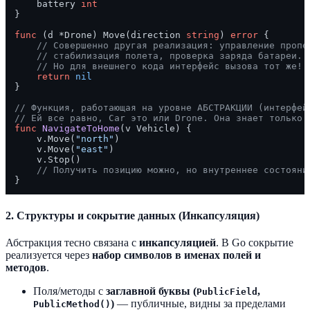
    battery 
int
}

func
(d *Drone)
 Move(direction 
string
) 
error
 {

// Совершенно другая реализация: управление пропе
// стабилизация полета, проверка заряда батареи.
// Но для внешнего кода интерфейс вызова тот же!
return
nil
}

// Функция, работающая на уровне АБСТРАКЦИИ (интерфей
// Ей все равно, Car это или Drone. Она знает только 
func
NavigateToHome
(v Vehicle)
 {

    v.Move(
"north"
)

    v.Move(
"east"
)

    v.Stop()

// Получить позицию можно, но внутреннее состояни
2. Структуры и сокрытие данных (Инкапсуляция)
Абстракция тесно связана с
инкапсуляцией
. В Go сокрытие
реализуется через
набор символов в именах полей и
методов
.
Поля/методы с
заглавной буквы (
,
PublicField
)
— публичные, видны за пределами
PublicMethod()