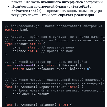
пакета. Это часть
публичного интерф ейса
абстракции.
Поля/методы со
строчной буквы (
,
privateField
)
— приватные, видны только внутри
privateMethod()
текущего пакета. Это и есть
скрытая реализация
.
// bank/account.go - пакет предоставляет абстракцию "
package
 bank

// Account - публичная структура, но с приватными пол
// Пользователь видит тип Account, но не может напрям
type
 Account 
struct
 {

    owner   
string
// приватное поле
    balance 
int64
// приватное поле
}

// Публичный конструктор — часть интерфейса.
func
NewAccount
(owner 
string
)
 *Account {

return
 &Account{owner: owner, balance: 
0
}

}

// Публичные методы — единственный способ взаимодейст
// Детали списания/зачисления, проверки на овердрафт 
func
(a *Account)
 Deposit(amount 
int64
) {

// Здесь может быть сложная логика: комиссия, лог
    a.balance += amount

}

func
(a *Account)
 Balance() 
int64
 {
