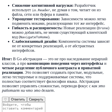
Снижение когнитивной нагрузки:
Разработчик
использует
, не думая о том, читает он из
io.Reader
файла, сети или буфера в памяти.
Упрощение тестирования:
Зависимости можно легко
подменить моками, реализующими тот же интерфейс.
Гибкость и расширяемость:
Новые реализации (
)
Drone
можно добавлять, не меняя существующий клиентский
код (
).
NavigateToHome
Слабосвязанный дизайн:
Компоненты системы зависят
не от конкретных реализаций, а от абстрактных
интерфейсов.
Итог:
В Go абстракция — это не про наследование иерархий
классов, а про
композицию поведения через интерфейсы
и
четкое разделение публичного контракта и приватной
реализации
. Это позволяет создавать простые, модульные,
легко тестируемые и поддерживаемые системы, что
полностью соответствует философии языка. Абстракция
позволяет управлять сложностью, переводя фокус с
как это
работает
на
что это делает
.
♡
Ответить
Свернуть