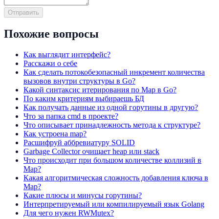
Отправить
Похожие вопросы
Как выглядит интерфейс?
Расскажи о себе
Как сделать потокобезопасный инкремент количества
вызовов внутри структуры в Go?
Какой синтаксис итерирования по Map в Go?
По каким критериям выбираешь БД
Как получать данные из одной горутины в другую?
Что за папка cmd в проекте?
Что описывает принадлежность метода к структуре?
Как устроена map?
Расшифруй аббревиатуру SOLID
Garbage Collector очищает heap или stack
Что происходит при большом количестве коллизий в
Map?
Какая алгоритмическая сложность добавления ключа в
Map?
Какие плюсы и минусы горутины?
Интерпретируемый или компилируемый язык Golang
Для чего нужен RWMutex?