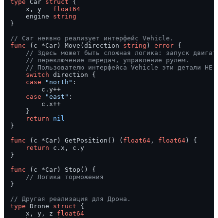
type
 Car 
struct
 {

    x, y   
float64
    engine 
string
}

// Car неявно реализует интерфейс Vehicle.
func
(c *Car)
 Move(direction 
string
) 
error
 {

// Здесь может быть сложная логика: запуск двигат
// переключение передач, управление рулем.
// Пользователю интерфейса Vehicle эти детали НЕ 
switch
 direction {

case
"north"
:

        c.y++

case
"east"
:

        c.x++

    }

return
nil
}

func
(c *Car)
 GetPosition() (
float64
, 
float64
) {

return
 c.x, c.y

}

func
(c *Car)
 Stop() {

// Логика торможения
}

// Другая реализация для Дрона.
type
 Drone 
struct
 {

    x, y, z 
float64