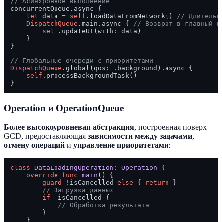
// Асинхронное выполнение
concurrentQueue.async {

let
 data 
=
self
.loadDataFromNetwork() 
// Длительн
DispatchQueue
.main.async { 
// Возврат в главный п
self
.updateUI(with: data)

    }

}

// Глобальные очереди с приоритетами
DispatchQueue
.global(qos: .background).async {

self
.processBackgroundTask()

Operation и OperationQueue
Более высокоуровневая абстракция
, построенная поверх
GCD, предоставляющая
зависимости между задачами
,
отмену операций
и
управление приоритетами
:
class
DataLoadingOperation
: 
Operation
 {

override
func
main
() {

guard
!
isCancelled 
else
 { 
return
 }

// Загрузка данных
if
!
isCancelled {

// Обработка результата
        }

    }
