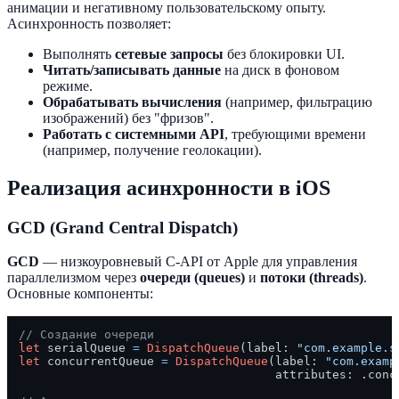
анимации и негативному пользовательскому опыту.
Асинхронность позволяет:
Выполнять
сетевые запросы
без блокировки UI.
Читать/записывать данные
на диск в фоновом
режиме.
Обрабатывать вычисления
(например, фильтрацию
изображений) без "фризов".
Работать с системными API
, требующими времени
(например, получение геолокации).
Реализация асинхронности в iOS
GCD (Grand Central Dispatch)
GCD
— низкоуровневый C-API от Apple для управления
параллелизмом через
очереди (queues)
и
потоки (threads)
.
Основные компоненты:
// Создание очереди
let
 serialQueue 
=
DispatchQueue
(label: 
"com.example.s
let
 concurrentQueue 
=
DispatchQueue
(label: 
"com.examp
                                    attributes: .concu