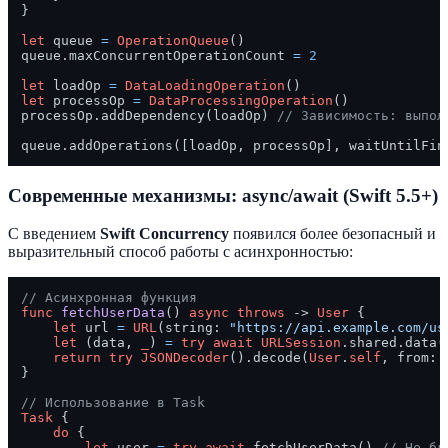
}

let
 queue 
=
OperationQueue
()

queue.maxConcurrentOperationCount 
=
2
let
 loadOp 
=
DataLoadingOperation
let
 processOp 
=
DataProcessingOperation
()

processOp.addDependency(loadOp) 
// Зависимость: выпол
queue.addOperations([loadOp, processOp], waitUntilFin
Современные механизмы: async/await (Swift 5.5+)
С введением
Swift Concurrency
появился более безопасный и
выразительный способ работы с асинхронностью:
// Асинхронная функция
func
fetchUserData
() 
async
throws
 -> 
User
 {

let
 url 
=
URL
(string: 
"https://api.example.com/us
let
 (data, 
_
) 
=
try
await
URLSession
.shared.data(
return
try
JSONDecoder
().decode(
User
.
self
, from: d
}

// Использование в Task
Task
 {

do
 {

let
 user 
=
try
await
 fetchUserData() 
// Не бл