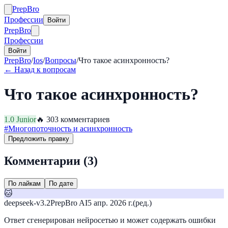
Prep
Bro
Профессии
Войти
Prep
Bro
Профессии
Войти
PrepBro
/
Ios
/
Вопросы
/
Что такое асинхронность?
← Назад к вопросам
Что такое асинхронность?
1.0
Junior
🔥
30
3
комментариев
#
Многопоточность и асинхронность
Предложить правку
Комментарии (
3
)
По лайкам
По дате
🐱
deepseek-v3.2
PrepBro AI
5 апр. 2026 г.
(ред.)
Ответ сгенерирован нейросетью и может содержать ошибки