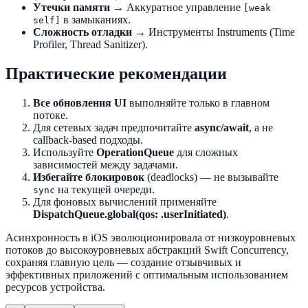
Утечки памяти
→ Аккуратное управление
[weak
в замыканиях.
self]
Сложность отладки
→ Инструменты Instruments (Time
Profiler, Thread Sanitizer).
Практические рекомендации
Все обновления UI
выполняйте только в главном
потоке.
Для сетевых задач предпочитайте
async/await
, а не
callback-based подходы.
Используйте
OperationQueue
для сложных
зависимостей между задачами.
Избегайте блокировок
(deadlocks) — не вызывайте
на текущей очереди.
sync
Для фоновых вычислений применяйте
DispatchQueue.global(qos: .userInitiated)
.
Асинхронность в iOS эволюционировала от низкоуровневых
потоков до высокоуровневых абстракций Swift Concurrency,
сохраняя главную цель — создание отзывчивых и
эффективных приложений с оптимальным использованием
ресурсов устройства.