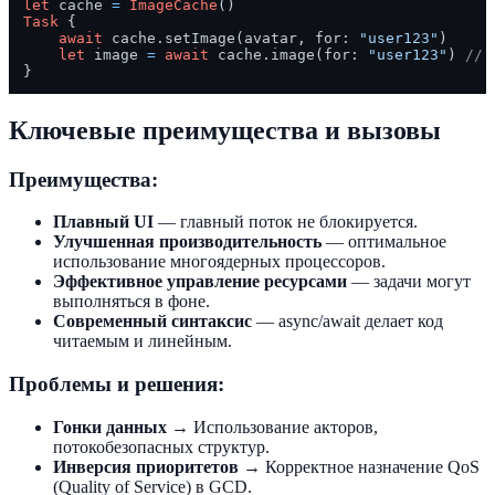
let
 cache 
=
ImageCache
Task
 {

await
 cache.setImage(avatar, for: 
"user123"
)

let
 image 
=
await
 cache.image(for: 
"user123"
) 
// 
Ключевые преимущества и вызовы
Преимущества:
Плавный UI
— главный поток не блокируется.
Улучшенная производительность
— оптимальное
использование многоядерных процессоров.
Эффективное управление ресурсами
— задачи могут
выполняться в фоне.
Современный синтаксис
— async/await делает код
читаемым и линейным.
Проблемы и решения:
Гонки данных
→ Использование акторов,
потокобезопасных структур.
Инверсия приоритетов
→ Корректное назначение QoS
(Quality of Service) в GCD.