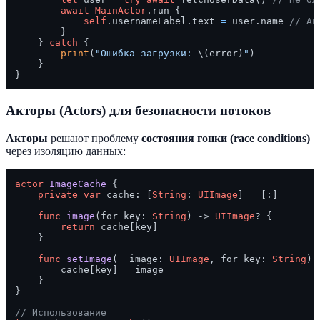
await
MainActor
.run {

self
.usernameLabel.text 
=
 user.name 
// Ав
        }

    } 
catch
 {

print
(
"Ошибка загрузки: 
\(error)
"
)

    }

Акторы (Actors) для безопасности потоков
Акторы
решают проблему
состояния гонки (race conditions)
через изоляцию данных:
actor
ImageCache
 {

private
var
 cache: [
String
: 
UIImage
] 
=
 [:]

func
image
(
for
key
: 
String
) -> 
UIImage
? {

return
 cache[key]

    }

func
setImage
(
_
image
: 
UIImage
, 
for
key
: 
String
) {
        cache[key] 
=
 image

    }

}

// Использование