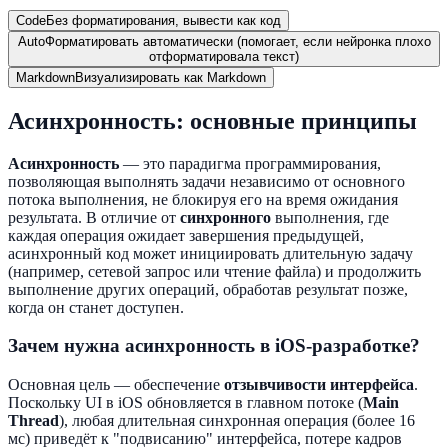
Code
Без форматирования, вывести как код
Auto
Форматировать автоматически (помогает, если нейронка плохо
отформатировала текст)
Markdown
Визуализировать как Markdown
Асинхронность: основные принципы
Асинхронность
— это парадигма программирования,
позволяющая выполнять задачи независимо от основного
потока выполнения, не блокируя его на время ожидания
результата. В отличие от
синхронного
выполнения, где
каждая операция ожидает завершения предыдущей,
асинхронный код может инициировать длительную задачу
(например, сетевой запрос или чтение файла) и продолжить
выполнение других операций, обработав результат позже,
когда он станет доступен.
Зачем нужна асинхронность в iOS-разработке?
Основная цель — обеспечение
отзывчивости интерфейса
.
Поскольку UI в iOS обновляется в главном потоке (
Main
Thread
), любая длительная синхронная операция (более 16
мс) приведёт к "подвисанию" интерфейса, потере кадров