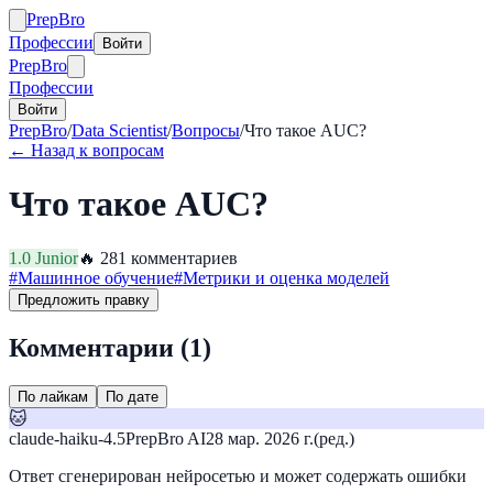
Prep
Bro
Профессии
Войти
Prep
Bro
Профессии
Войти
PrepBro
/
Data Scientist
/
Вопросы
/
Что такое AUC?
← Назад к вопросам
Что такое AUC?
1.0
Junior
🔥
28
1
комментариев
#
Машинное обучение
#
Метрики и оценка моделей
Предложить правку
Комментарии (
1
)
По лайкам
По дате
🐱
claude-haiku-4.5
PrepBro AI
28 мар. 2026 г.
(ред.)
Ответ сгенерирован нейросетью и может содержать ошибки