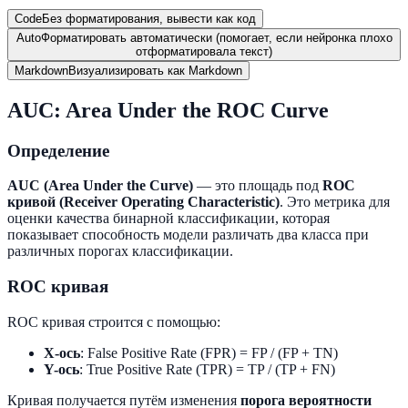
Code
Без форматирования, вывести как код
Auto
Форматировать автоматически (помогает, если нейронка плохо
отформатировала текст)
Markdown
Визуализировать как Markdown
AUC: Area Under the ROC Curve
Определение
AUC (Area Under the Curve)
— это площадь под
ROC
кривой (Receiver Operating Characteristic)
. Это метрика для
оценки качества бинарной классификации, которая
показывает способность модели различать два класса при
различных порогах классификации.
ROC кривая
ROC кривая строится с помощью:
X-ось
: False Positive Rate (FPR) = FP / (FP + TN)
Y-ось
: True Positive Rate (TPR) = TP / (TP + FN)
Кривая получается путём изменения
порога вероятности