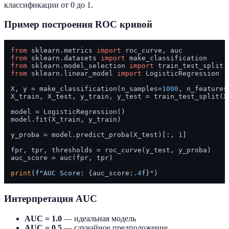
классификации от 0 до 1.
Пример построения ROC кривой
from
 sklearn.metrics 
import
from
 sklearn.datasets 
import
from
 sklearn.model_selection 
import
from
 sklearn.linear_model 
import
 LogisticRegression

X, y = make_classification(n_samples=
1000
, n_features
X_train, X_test, y_train, y_test = train_test_split(X
model = LogisticRegression()

model.fit(X_train, y_train)

y_proba = model.predict_proba(X_test)[:, 
1
]

fpr, tpr, thresholds = roc_curve(y_test, y_proba)

auc_score = auc(fpr, tpr)

print
(
f"AUC Score: 
{auc_score:
.4
f}
"
Интерпретация AUC
AUC = 1.0
— идеальная модель
AUC = 0.5
— случайное предположение