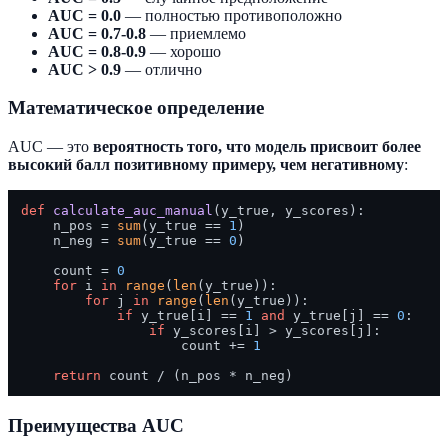
AUC = 0.0
— полностью противоположно
AUC = 0.7-0.8
— приемлемо
AUC = 0.8-0.9
— хорошо
AUC > 0.9
— отлично
Математическое определение
AUC — это
вероятность того, что модель присвоит более
высокий балл позитивному примеру, чем негативному
:
def
calculate_auc_manual
(
y_true, y_scores
):

    n_pos = 
sum
(y_true == 
1
)

    n_neg = 
sum
(y_true == 
0
)

    count = 
0
for
 i 
in
range
(
len
(y_true)):

for
 j 
in
range
(
len
(y_true)):

if
 y_true[i] == 
1
and
 y_true[j] == 
0
:

if
 y_scores[i] > y_scores[j]:

                    count += 
1
return
Преимущества AUC