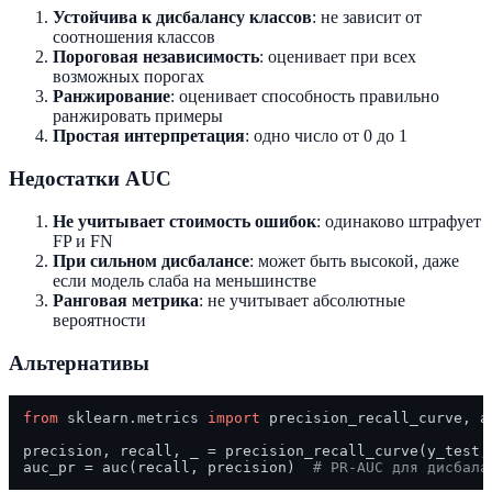
Устойчива к дисбалансу классов
: не зависит от
соотношения классов
Пороговая независимость
: оценивает при всех
возможных порогах
Ранжирование
: оценивает способность правильно
ранжировать примеры
Простая интерпретация
: одно число от 0 до 1
Недостатки AUC
Не учитывает стоимость ошибок
: одинаково штрафует
FP и FN
При сильном дисбалансе
: может быть высокой, даже
если модель слаба на меньшинстве
Ранговая метрика
: не учитывает абсолютные
вероятности
Альтернативы
from
 sklearn.metrics 
import
 precision_recall_curve, au
precision, recall, _ = precision_recall_curve(y_test, 
auc_pr = auc(recall, precision)  
# PR-AUC для дисбала