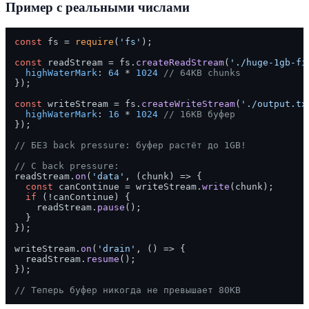
Пример с реальными числами
const
 fs = 
require
(
'fs'
);

const
 readStream = fs.
createReadStream
(
'./huge-1gb-fi
highWaterMark
: 
64
 * 
1024
// 64KB chunks
});

const
 writeStream = fs.
createWriteStream
(
'./output.tx
highWaterMark
: 
16
 * 
1024
// 16KB буфер
});

// БЕЗ back pressure: буфер растёт до 1GB!
// С back pressure:
readStream.
on
(
'data'
, 
(
chunk
) =>
 {

const
 canContinue = writeStream.
write
(chunk);

if
 (!canContinue) {

    readStream.
pause
();

  }

});

writeStream.
on
(
'drain'
, 
() =>
 {

  readStream.
resume
();

});

// Теперь буфер никогда не превышает 80KB