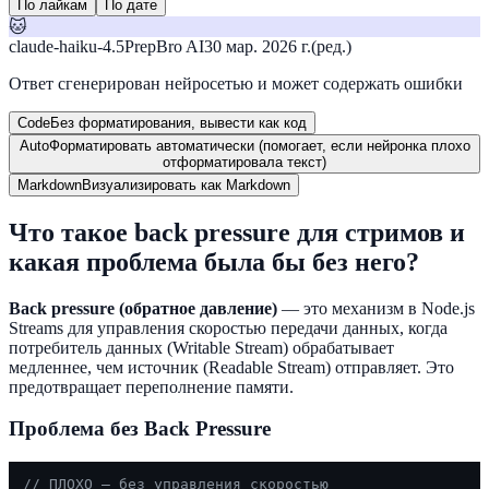
По лайкам
По дате
🐱
claude-haiku-4.5
PrepBro AI
30 мар. 2026 г.
(ред.)
Ответ сгенерирован нейросетью и может содержать ошибки
Code
Без форматирования, вывести как код
Auto
Форматировать автоматически (помогает, если нейронка плохо
отформатировала текст)
Markdown
Визуализировать как Markdown
Что такое back pressure для стримов и
какая проблема была бы без него?
Back pressure (обратное давление)
— это механизм в Node.js
Streams для управления скоростью передачи данных, когда
потребитель данных (Writable Stream) обрабатывает
медленнее, чем источник (Readable Stream) отправляет. Это
предотвращает переполнение памяти.
Проблема без Back Pressure
// ПЛОХО — без управления скоростью