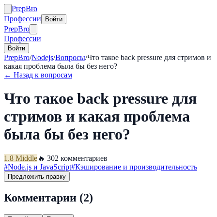
Prep
Bro
Профессии
Войти
Prep
Bro
Профессии
Войти
PrepBro
/
Nodejs
/
Вопросы
/
Что такое back pressure для стримов и
какая проблема была бы без него?
← Назад к вопросам
Что такое back pressure для
стримов и какая проблема
была бы без него?
1.8
Middle
🔥
30
2
комментариев
#
Node.js и JavaScript
#
Кэширование и производительность
Предложить правку
Комментарии (
2
)