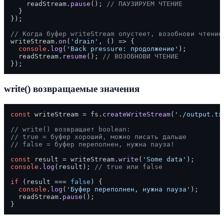
    readStream.
pause
(); 
// ПАУЗИРУЕМ ЧТЕНИЕ
  }

});

// Когда буфер writeStream опустеет, возобнови чтение
writeStream.
on
(
'drain'
, 
() =>
 {

console
.
log
(
'Back pressure: продолжение'
);

  readStream.
resume
(); 
// ВОЗОБНОВИ ЧТЕНИЕ
write() возвращаемые значения
const
 writeStream = fs.
createWriteStream
(
'./output.tx
// write() возвращает boolean:
// true = буфер хороший, можно писать дальше
// false = буфер переполнен, нужна пауза!
const
 result = writeStream.
write
(
'Some data'
console
.
log
(result); 
// true или false
if
 (result === 
false
) {

console
.
log
(
'Буфер переполнен, нужна пауза'
);

  readStream.
pause
();
