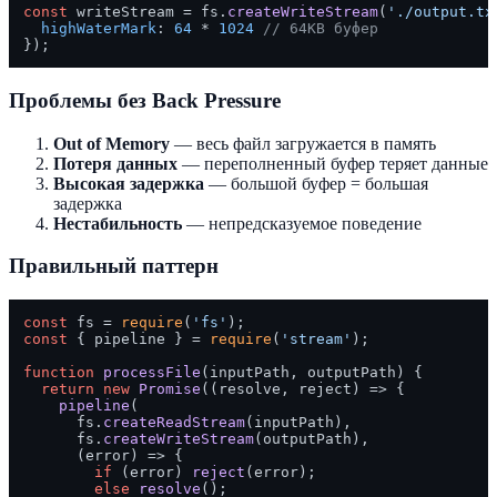
const
 writeStream = fs.
createWriteStream
(
'./output.tx
highWaterMark
: 
64
 * 
1024
// 64KB буфер
Проблемы без Back Pressure
Out of Memory
— весь файл загружается в память
Потеря данных
— переполненный буфер теряет данные
Высокая задержка
— большой буфер = большая
задержка
Нестабильность
— непредсказуемое поведение
Правильный паттерн
const
 fs = 
require
(
'fs'
const
 { pipeline } = 
require
(
'stream'
);

function
processFile
(
inputPath, outputPath
) {

return
new
Promise
(
(
resolve, reject
) =>
 {

pipeline
(

      fs.
createReadStream
(inputPath),

      fs.
createWriteStream
(outputPath),

(
error
) =>
 {

if
 (error) 
reject
(error);

else
resolve
();
