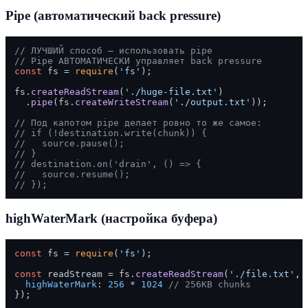
Pipe (автоматический back pressure)
// ЛУЧШИЙ способ — использовать pipe
// Pipe АВТОМАТИЧЕСКИ управляет back pressure
const
 fs = 
require
(
'fs'
);

fs.
createReadStream
(
'./huge-file.txt'
)

  .
pipe
(fs.
createWriteStream
(
'./output.txt'
));

// Под капотом pipe делает ровно то же самое:
// if (!destination.write(chunk)) {
//   source.pause();
// }
// destination.on('drain', () => {
//   source.resume();
// });
highWaterMark (настройка буфера)
const
 fs = 
require
(
'fs'
);

const
 readStream = fs.
createReadStream
(
'./file.txt'
, {
highWaterMark
: 
256
 * 
1024
// 256KB chunks
});
