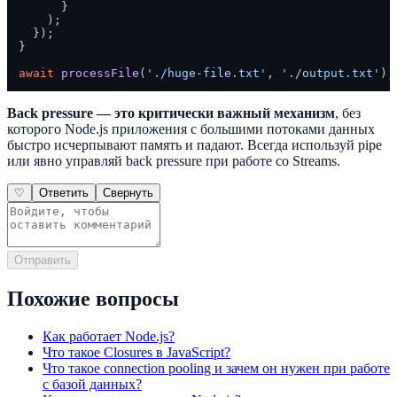
      }

    );

  });

}

await
processFile
(
'./huge-file.txt'
, 
'./output.txt'
Back pressure — это критически важный механизм
, без
которого Node.js приложения с большими потоками данных
быстро исчерпывают память и падают. Всегда используй pipe
или явно управляй back pressure при работе со Streams.
♡
Ответить
Свернуть
Отправить
Похожие вопросы
Как работает Node.js?
Что такое Closures в JavaScript?
Что такое connection pooling и зачем он нужен при работе
с базой данных?