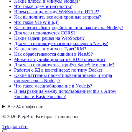
Какие плюсы и минусы Node.js?
Что такое идемпотентность?
В чем разница между WebSocket и HTTP?
Как выполнить все асинхронные запросы?
Что такое VIEW в БД?
Как оценить быстродействие приложения на Node.js?
Для чего используется CORS?
Какие задачи решал на WebSocket?
Для чего используются контроллеры в Nest.js?
Какие плюсы и минусы TypeORM?
Как обрабатываются ошибки в NestJS?
Можно ли унифицировать CRUD операции?
Для чего используется атрибут SameSite в cookie?
Работал с БД в контейнерах по типу Docker
Какие паттерны проектирования знаешь и когда
применяешь в Node.js?
Что такое масштабирование в Node.js?
В чем разница между использованием this в Arrow
Function и Basic Function?
Все
24
профессии
© 2026 PrepBro. Все права защищены.
Telegram-бот