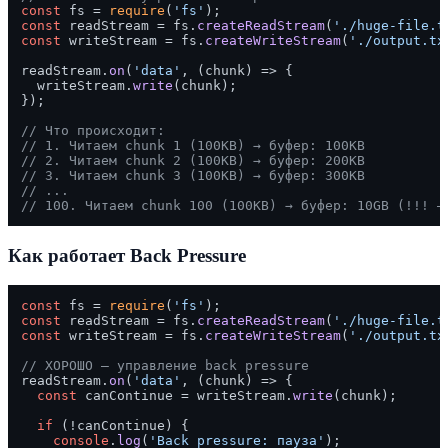
const
 fs = 
require
(
'fs'
const
 readStream = fs.
createReadStream
(
'./huge-file.t
const
 writeStream = fs.
createWriteStream
(
'./output.tx
readStream.
on
(
'data'
, 
(
chunk
) =>
 {

  writeStream.
write
(chunk);

});

// Что происходит:
// 1. Читаем chunk 1 (100KB) → буфер: 100KB
// 2. Читаем chunk 2 (100KB) → буфер: 200KB
// 3. Читаем chunk 3 (100KB) → буфер: 300KB
// ...
// 100. Читаем chunk 100 (100KB) → буфер: 10GB (!!! —
Как работает Back Pressure
const
 fs = 
require
(
'fs'
const
 readStream = fs.
createReadStream
(
'./huge-file.t
const
 writeStream = fs.
createWriteStream
(
'./output.tx
// ХОРОШО — управление back pressure
readStream.
on
(
'data'
, 
(
chunk
) =>
 {

const
 canContinue = writeStream.
write
(chunk);

if
 (!canContinue) {

console
.
log
(
'Back pressure: пауза'
);
