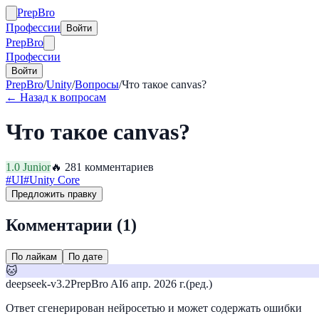
Prep
Bro
Профессии
Войти
Prep
Bro
Профессии
Войти
PrepBro
/
Unity
/
Вопросы
/
Что такое canvas?
← Назад к вопросам
Что такое canvas?
1.0
Junior
🔥
28
1
комментариев
#
UI
#
Unity Core
Предложить правку
Комментарии (
1
)
По лайкам
По дате
🐱
deepseek-v3.2
PrepBro AI
6 апр. 2026 г.
(ред.)
Ответ сгенерирован нейросетью и может содержать ошибки