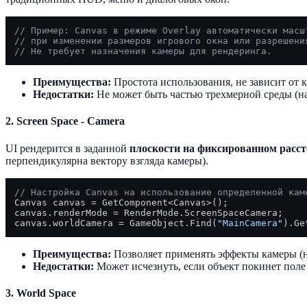
// Пример: Canvas в режиме Overlay автоматически масш
// при изменении размеров игрового окна или разрешени
// Не требует назначения камеры для рендеринга.
Преимущества:
Простота использования, не зависит от к
Недостатки:
Не может быть частью трехмерной среды (на
2. Screen Space - Camera
UI рендерится в заданной
плоскости на фиксированном расст
перпендикулярна вектору взгляда камеры).
// Настройка Canvas на использование определенной кам
Canvas canvas = GetComponent<Canvas>();

canvas.renderMode = RenderMode.ScreenSpaceCamera;

canvas.worldCamera = GameObject.Find(
"MainCamera"
Преимущества:
Позволяет применять эффекты камеры (н
Недостатки:
Может исчезнуть, если объект покинет поле
3. World Space