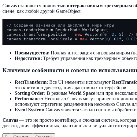
Canvas становится полностью
интерактивным трехмерным о
сцене, как любой другой GameObject.
// Создание UI-знака или дисплея в мире игры
canvas.renderMode = RenderMode.WorldSpace;

canvas.transform.position = 
new
 Vector3(
0
, 
2
, 
5
); 
// 
canvas.transform.localScale = 
new
 Vector3(
0.01f
, 
0.01
Преимущества:
Полная интеграция с игровым миром (нап
Недостатки:
Требует управления как трехмерным объект
Ключевые особенности и советы по использован
RectTransform:
Все UI элементы используют
RectTransf
что критично для создания адаптивных интерфейсов.
Sorting Order:
В режиме
World Space
или при нескольки
Performance:
Несколько Canvas могут привести к дополни
используют стратегию разделения на несколько Canvas д
Event System:
Canvas является частью системы обработки
Canvas
— это не просто контейнер, а сложная система, котор
для создания эффективных, адаптивных и визуально интегриро
♡
Ответить
Свернуть