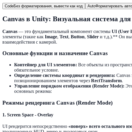
Code
Без форматирования, вывести как код
Auto
Форматировать авто
Canvas в Unity: Визуальная система для
Canvas
— это фундаментальный компонент системы
UI (User I
элементы (такие как
Image
,
Text
,
Button
,
Slider
и т.д.).** Он в
взаимодействия с камерой.
Основные функции и назначение Canvas
Контейнер для UI элементов:
Все объекты из пространс
обязательное условие.
Определение системы координат и рендеринга:
Canvas 
позиционированием элементов через
RectTransform
.
Управление порядком отображения (Render Mode):
Это
основных режима:
Режимы рендеринга Canvas (Render Mode)
1. Screen Space - Overlay
UI рендерится непосредственно
«поверх» всего остального и
традиционных HUD, меню и диалоговых окон.