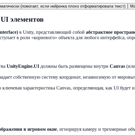
матически (помогает, если нейронка плохо отформатировала текст)
Ma
 UI элементов
nterface)
в Unity, представляющий собой
абстрактное простран
ыступает в роли «корневого» объекта для любого интерфейса, оп
тва
UnityEngine.UI
должны быть размещены внутри
Canvas
(или
задает собственную систему координат, независимую от мировых
 ключевая характеристика Canvas, определяющая, как UI будет 
зображения в игровом окне
, игнорируя камеру и трехмерные об