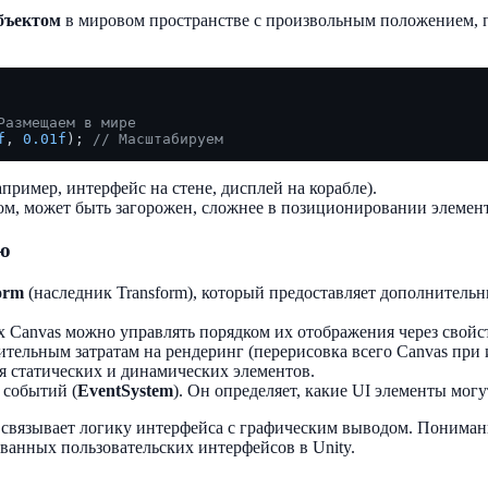
бъектом
в мировом пространстве с произвольным положением, п
Размещаем в мире
f
, 
0.01f
); 
// Масштабируем
ример, интерфейс на стене, дисплей на корабле).
ом, может быть загорожен, сложнее в позиционировании элемен
ию
orm
(наследник Transform), который предоставляет дополнительные
х Canvas можно управлять порядком их отображения через свой
тельным затратам на рендеринг (перерисовка всего Canvas при 
ля статических и динамических элементов.
 событий (
EventSystem
). Он определяет, какие UI элементы могу
ая связывает логику интерфейса с графическим выводом. Понима
ванных пользовательских интерфейсов в Unity.