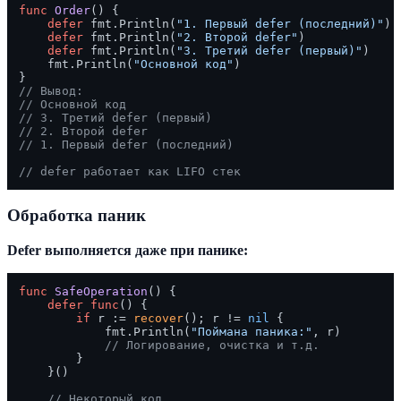
func
Order
()
 {

defer
 fmt.Println(
"1. Первый defer (последний)"
)

defer
 fmt.Println(
"2. Второй defer"
)

defer
 fmt.Println(
"3. Третий defer (первый)"
)

    fmt.Println(
"Основной код"
)

// Вывод:
// Основной код
// 3. Третий defer (первый)
// 2. Второй defer
// 1. Первый defer (последний)
// defer работает как LIFO стек
Обработка паник
Defer выполняется даже при панике:
func
SafeOperation
()
 {

defer
func
()
 {

if
 r := 
recover
(); r != 
nil
 {

            fmt.Println(
"Поймана паника:"
, r)

// Логирование, очистка и т.д.
        }

    }()

// Некоторый код