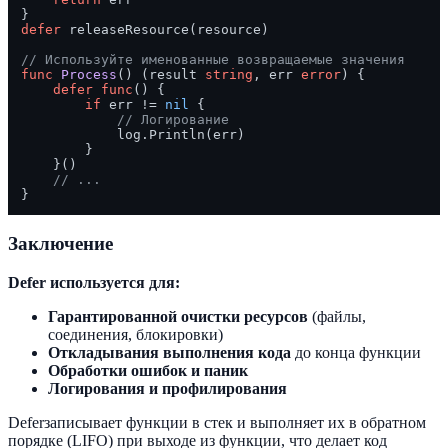
defer
 releaseResource(resource)

// Используйте именованные возвращаемые значения
func
Process
()
 (result 
string
, err 
error
) {

defer
func
()
 {

if
 err != 
nil
 {

// Логирование
            log.Println(err)

        }

    }()

// ...
Заключение
Defer используется для:
Гарантированной очистки ресурсов
(файлы,
соединения, блокировки)
Откладывания выполнения кода
до конца функции
Обработки ошибок и паник
Логирования и профилирования
Deferзаписывает функции в стек и выполняет их в обратном
порядке (LIFO) при выходе из функции, что делает код