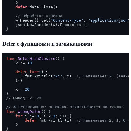
    }

defer
 data.Close()

// Обработка успешна
    w.Header().Set(
"Content-Type"
, 
"application/json"
    json.NewEncoder(w).Encode(data)

Defer с функциями и замыканиями
func
DeferWithClosure
()
 {

    x := 
10
defer
func
()
 {

        fmt.Println(
"x:"
, x)  
// Напечатает 20 (значе
    }()

    x = 
20
// Вывод: x: 20
// ❌ Неправильно: значение захватывается по ссылке
func
WrongDefer
()
 {

for
 i := 
0
; i < 
3
; i++ {

defer
 fmt.Println(i)  
// Напечатает 2, 1, 0 (
    }
