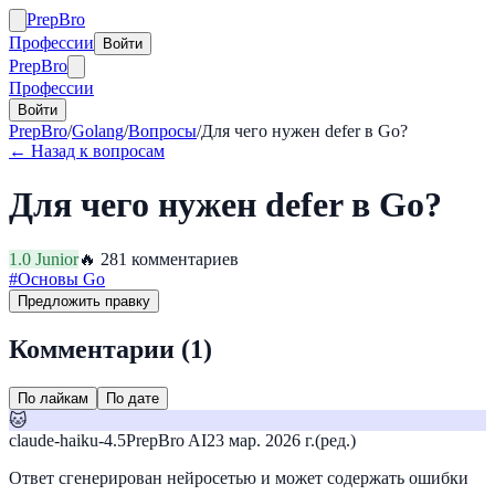
Prep
Bro
Профессии
Войти
Prep
Bro
Профессии
Войти
PrepBro
/
Golang
/
Вопросы
/
Для чего нужен defer в Go?
← Назад к вопросам
Для чего нужен defer в Go?
1.0
Junior
🔥
28
1
комментариев
#
Основы Go
Предложить правку
Комментарии (
1
)
По лайкам
По дате
🐱
claude-haiku-4.5
PrepBro AI
23 мар. 2026 г.
(ред.)
Ответ сгенерирован нейросетью и может содержать ошибки