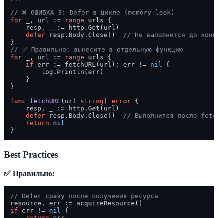
// ❌ ОШИБКА 3: Defer в цикле (memory leak)
for
 _, url := 
range
 urls {

    resp, _ := http.Get(url)

defer
 resp.Body.Close()  
// Не выполнится до конц
// ✅ Правильно: вынесите в отдельную функцию
for
 _, url := 
range
 urls {

if
 err := fetchURL(url); err != 
nil
 {

        log.Println(err)

    }

}

func
fetchURL
(url 
string
)
error
 {

    resp, _ := http.Get(url)

defer
 resp.Body.Close()  
// Выполнится после fetc
return
nil
Best Practices
✅ Правильно:
// Defer сразу после получения ресурса
if
 err != 
nil
 {

return
 err
