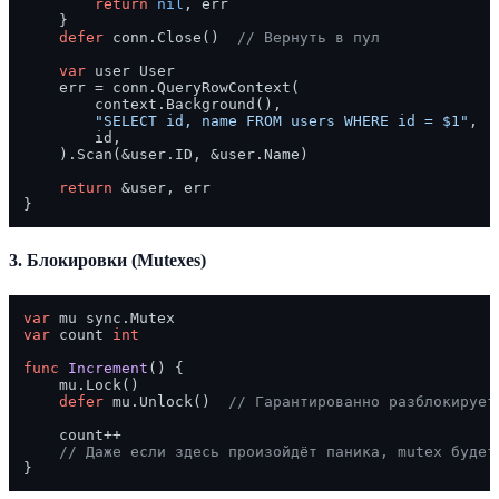
return
nil
, err

    }

defer
 conn.Close()  
// Вернуть в пул
var
 user User

    err = conn.QueryRowContext(

        context.Background(),

"SELECT id, name FROM users WHERE id = $1"
,

        id,

    ).Scan(&user.ID, &user.Name)

return
 &user, err

3. Блокировки (Mutexes)
var
var
 count 
int
func
Increment
()
 {

    mu.Lock()

defer
 mu.Unlock()  
// Гарантированно разблокирует
    count++

// Даже если здесь произойдёт паника, mutex будет