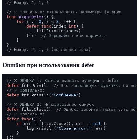
// Вывод: 2, 1, 0
// ✅ Правильно: использовать параметры функции
func
RightDefer
()
 {

for
 i := 
0
; i < 
3
; i++ {

defer
func
(index 
int
)
 {

            fmt.Println(index)

        }(i)  
// Передаём i как параметр
    }

// Вывод: 2, 1, 0 (но логика ясна)
Ошибки при использовании defer
// ❌ ОШИБКА 1: Забыли вызвать функцию в defer
defer
 fmt.Println  
// Это запланирует функцию, но не 
// ✅ Правильно:
defer
 fmt.Println(
"Сообщение"
)

// ❌ ОШИБКА 2: Игнорирование ошибок
defer
 file.Close()  
// Ошибка закрытия может быть пот
// ✅ Правильно:
defer
func
()
 {

if
 err := file.Close(); err != 
nil
 {

        log.Println(
"Close error:"
, err)

    }

}()
