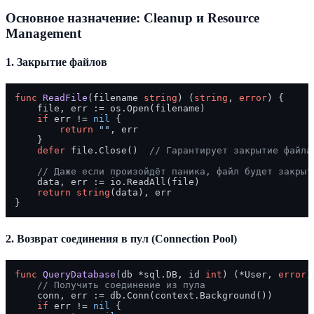
Основное назначение: Cleanup и Resource
Management
1. Закрытие файлов
func
ReadFile
(filename 
string
)
 (
string
, 
error
) {

    file, err := os.Open(filename)

if
 err != 
nil
 {

return
""
, err

    }

defer
 file.Close()  
// Гарантирует закрытие файла
// Даже если произойдёт паника, файл будет закрыт
    data, err := io.ReadAll(file)

return
string
(data), err

2. Возврат соединения в пул (Connection Pool)
func
QueryDatabase
(db *sql.DB, id 
int
)
 (*User, 
error
)
// Получить соединение из пула
    conn, err := db.Conn(context.Background())

if
 err != 
nil
 {
