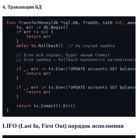
4. Транзакции БД
func
TransferMoney
(db *sql.DB, fromID, toID 
int
, amou
    tx, err := db.Begin()

if
 err != 
nil
 {

return
 err

    }

defer
 tx.Rollback()  
// На случай ошибки
// Если всё хорошо, будет явный Commit
// Если ошибка — Rollback выполнится автоматическ
if
 _, err := tx.Exec(
"UPDATE accounts SET balance
return
 err

    }

if
 _, err := tx.Exec(
"UPDATE accounts SET balance
return
 err

    }

return
 tx.Commit().Err()

LIFO (Last In, First Out) порядок исполнения