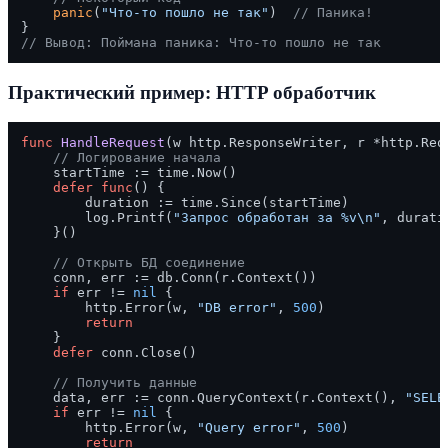
panic
(
"Что-то пошло не так"
)  
// Паника!
// Вывод: Поймана паника: Что-то пошло не так
Практический пример: HTTP обработчик
func
HandleRequest
(w http.ResponseWriter, r *http.Req
// Логирование начала
    startTime := time.Now()

defer
func
()
 {

        duration := time.Since(startTime)

        log.Printf(
"Запрос обработан за %v\n"
, duratio
    }()

// Открыть БД соединение
    conn, err := db.Conn(r.Context())

if
 err != 
nil
 {

        http.Error(w, 
"DB error"
, 
500
)

return
    }

defer
 conn.Close()

// Получить данные
    data, err := conn.QueryContext(r.Context(), 
"SELE
if
 err != 
nil
 {

        http.Error(w, 
"Query error"
, 
500
)

return