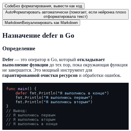
Code
Без форматирования, вывести как код
Auto
Форматировать автоматически (помогает, если нейронка плохо
отформатировала текст)
Markdown
Визуализировать как Markdown
Назначение defer в Go
Определение
Defer
— это оператор в Go, который
откладывает
выполнение функции
до тех пор, пока окружающая функция
не завершится. Это мощный инструмент для
гарантированной очистки ресурсов
и обработки ошибок.
func
main
()
 {

defer
 fmt.Println(
"Я выполнюсь в конце"
)

    fmt.Println(
"Я выполнюсь первым"
)

    fmt.Println(
"Я выполнюсь вторым"
)

// Вывод:
// Я выполнюсь первым
// Я выполнюсь вторым
// Я выполнюсь в конце