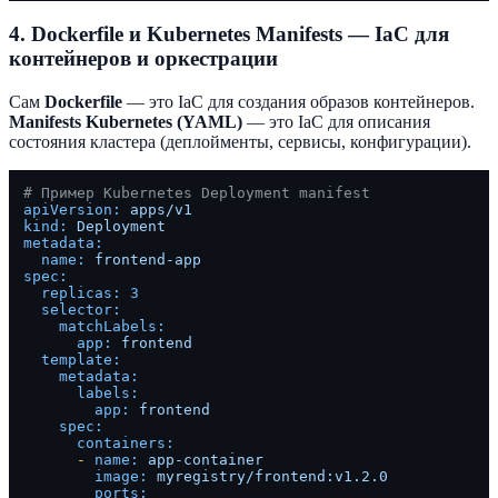
4. Dockerfile и Kubernetes Manifests — IaC для
контейнеров и оркестрации
Сам
Dockerfile
— это IaC для создания образов контейнеров.
Manifests Kubernetes (YAML)
— это IaC для описания
состояния кластера (деплойменты, сервисы, конфигурации).
# Пример Kubernetes Deployment manifest
apiVersion:
apps/v1
kind:
Deployment
metadata:
name:
frontend-app
spec:
replicas:
3
selector:
matchLabels:
app:
frontend
template:
metadata:
labels:
app:
frontend
spec:
containers:
-
name:
app-container
image:
myregistry/frontend:v1.2.0
ports: