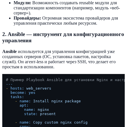
Модули:
Возможность создавать reusable модули для
стандартизации компонентов (например, модуль «веб-
сервер»).
Провайдеры:
Огромная экосистема провайдеров для
управления практически любым ресурсом.
2. Ansible — инструмент для конфигурационного
управления
Ansible
используется для управления конфигурацией уже
созданных серверов (ОС, установка пакетов, настройка
служб). Он агент-less и работает через SSH, что делает его
простым в использовании.
# Пример Playbook Ansible для установки Nginx и настр
---
-
hosts:
web_servers
become:
yes
tasks:
-
name:
Install
nginx
package
apt:
name:
nginx
state:
present
-
name:
Copy
custom
nginx
config
copy: