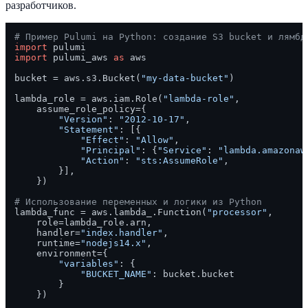
разработчиков.
# Пример Pulumi на Python: создание S3 bucket и лямбд
import
import
 pulumi_aws 
as
 aws

bucket = aws.s3.Bucket(
"my-data-bucket"
)

lambda_role = aws.iam.Role(
"lambda-role"
,

    assume_role_policy={

"Version"
: 
"2012-10-17"
,

"Statement"
: [{

"Effect"
: 
"Allow"
,

"Principal"
: {
"Service"
: 
"lambda.amazonaw
"Action"
: 
"sts:AssumeRole"
,

        }],

    })

# Использование переменных и логики из Python
lambda_func = aws.lambda_.Function(
"processor"
,

    role=lambda_role.arn,

    handler=
"index.handler"
,

    runtime=
"nodejs14.x"
,

    environment={

"variables"
: {

"BUCKET_NAME"
: bucket.bucket

        }
