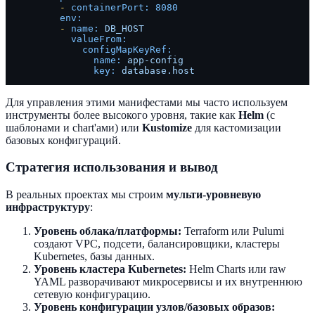
-
containerPort:
8080
env:
-
name:
DB_HOST
valueFrom:
configMapKeyRef:
name:
app-config
key:
database.host
Для управления этими манифестами мы часто используем
инструменты более высокого уровня, такие как
Helm
(с
шаблонами и chart'ами) или
Kustomize
для кастомизации
базовых конфигураций.
Стратегия использования и вывод
В реальных проектах мы строим
мульти-уровневую
инфраструктуру
:
Уровень облака/платформы:
Terraform или Pulumi
создают VPC, подсети, балансировщики, кластеры
Kubernetes, базы данных.
Уровень кластера Kubernetes:
Helm Charts или raw
YAML разворачивают микросервисы и их внутреннюю
сетевую конфигурацию.
Уровень конфигурации узлов/базовых образов: