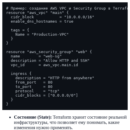
# Пример: создание AWS VPC и Security Group в Terrafor
resource "aws_vpc" "main" {

  cidr_block           = "10.0.0.0/16"

  enable_dns_hostnames = true

  tags = {

    Name = "Production-VPC"

  }

}

resource "aws_security_group" "web" {

  name        = "web-sg"

  description = "Allow HTTP and SSH"

  vpc_id      = aws_vpc.main.id

  ingress {

    description = "HTTP from anywhere"

    from_port   = 80

    to_port     = 80

    protocol    = "tcp"

    cidr_blocks = ["0.0.0.0/0"]

  }

Состояние (State):
Terraform хранит состояние реальной
инфраструктуры, что позволяет ему понимать, какие
изменения нужно применять.