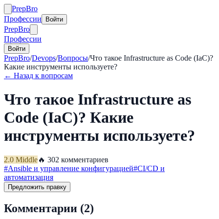
Prep
Bro
Профессии
Войти
Prep
Bro
Профессии
Войти
PrepBro
/
Devops
/
Вопросы
/
Что такое Infrastructure as Code (IaC)?
Какие инструменты используете?
← Назад к вопросам
Что такое Infrastructure as
Code (IaC)? Какие
инструменты используете?
2.0
Middle
🔥
30
2
комментариев
#
Ansible и управление конфигурацией
#
CI/CD и
автоматизация
Предложить правку
Комментарии (
2
)