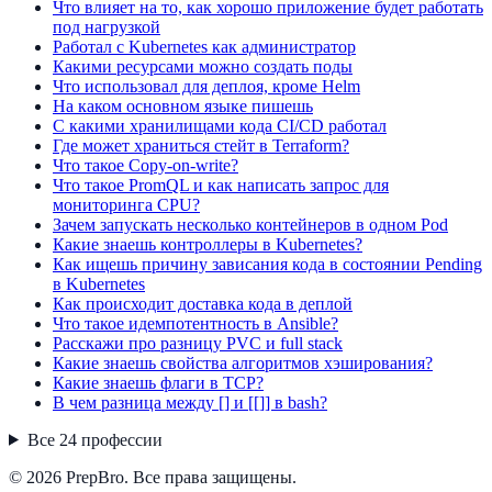
Что влияет на то, как хорошо приложение будет работать
под нагрузкой
Работал с Kubernetes как администратор
Какими ресурсами можно создать поды
Что использовал для деплоя, кроме Helm
На каком основном языке пишешь
С какими хранилищами кода CI/CD работал
Где может храниться стейт в Terraform?
Что такое Copy-on-write?
Что такое PromQL и как написать запрос для
мониторинга CPU?
Зачем запускать несколько контейнеров в одном Pod
Какие знаешь контроллеры в Kubernetes?
Как ищешь причину зависания кода в состоянии Pending
в Kubernetes
Как происходит доставка кода в деплой
Что такое идемпотентность в Ansible?
Расскажи про разницу PVC и full stack
Какие знаешь свойства алгоритмов хэширования?
Какие знаешь флаги в TCP?
В чем разница между [] и [[]] в bash?
Все
24
профессии
© 2026 PrepBro. Все права защищены.