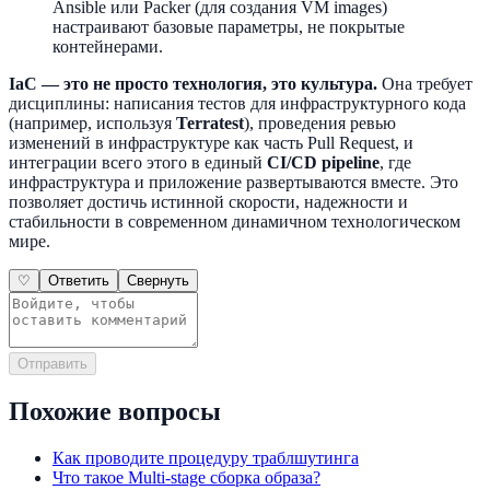
Ansible или Packer (для создания VM images)
настраивают базовые параметры, не покрытые
контейнерами.
IaC — это не просто технология, это культура.
Она требует
дисциплины: написания тестов для инфраструктурного кода
(например, используя
Terratest
), проведения ревью
изменений в инфраструктуре как часть Pull Request, и
интеграции всего этого в единый
CI/CD pipeline
, где
инфраструктура и приложение развертываются вместе. Это
позволяет достичь истинной скорости, надежности и
стабильности в современном динамичном технологическом
мире.
♡
Ответить
Свернуть
Отправить
Похожие вопросы
Как проводите процедуру траблшутинга
Что такое Multi-stage сборка образа?