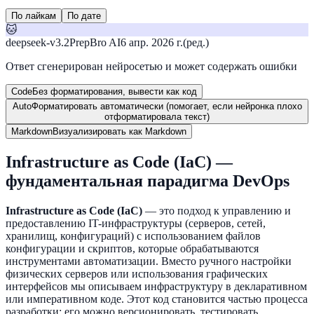
По лайкам
По дате
🐱
deepseek-v3.2
PrepBro AI
6 апр. 2026 г.
(ред.)
Ответ сгенерирован нейросетью и может содержать ошибки
Code
Без форматирования, вывести как код
Auto
Форматировать автоматически (помогает, если нейронка плохо
отформатировала текст)
Markdown
Визуализировать как Markdown
Infrastructure as Code (IaC) —
фундаментальная парадигма DevOps
Infrastructure as Code (IaC)
— это подход к управлению и
предоставлению IT-инфраструктуры (серверов, сетей,
хранилищ, конфигураций) с использованием файлов
конфигурации и скриптов, которые обрабатываются
инструментами автоматизации. Вместо ручного настройки
физических серверов или использования графических
интерфейсов мы описываем инфраструктуру в декларативном
или императивном коде. Этот код становится частью процесса
разработки: его можно версионировать, тестировать,