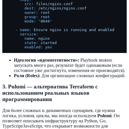
src:
files/nginx.conf
dest:
/etc/nginx/nginx.conf
owner:
root
group:
root
mode:
'0644'
-
name:
Ensure
nginx
is
running
and
enabled
service:
name:
nginx
state:
started
enabled:
yes
Идеология «идемпотентности»:
Playbook можно
запускать много раз, результат будет одинаковым (если
состояние уже достигнуто, изменения не производятся).
Роли (Roles):
Для организации сложных конфигураций.
3. Pulumi — альтернатива Terraform с
использованием реальных языков
программирования
Для более сложных и динамичных сценариев, где нужна
логика, условия, циклы, мы иногда используем
Pulumi
. Он
позволяет описывать инфраструктуру на Python, Go,
TypeScript/JavaScript, что открывает возможности для