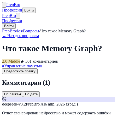
Prep
Bro
Профессии
Войти
Prep
Bro
Профессии
Войти
PrepBro
/
Ios
/
Вопросы
/
Что такое Memory Graph?
← Назад к вопросам
Что такое Memory Graph?
2.0
Middle
🔥
30
1
комментариев
#
Управление памятью
Предложить правку
Комментарии (
1
)
По лайкам
По дате
🐱
deepseek-v3.2
PrepBro AI
6 апр. 2026 г.
(ред.)
Ответ сгенерирован нейросетью и может содержать ошибки