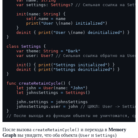
var
 name: 
String
var
 settings: 
Settings
? 
// Сильная ссылка на Sett
init
(
name
: 
String
) {

self
.name 
=
 name

print
(
"User 
\(name)
 initialized"
)

    }

deinit
 { 
print
(
"User 
\(name)
 deinitialized"
) }

}

class
Settings
 {

var
 theme: 
String
=
"Dark"
var
 user: 
User
? 
// Сильная ссылка обратно на User
init
() { 
print
(
"Settings initialized"
) }

deinit
 { 
print
(
"Settings deinitialized"
) }

}

func
createRetainCycle
() {

let
 john 
=
User
(name: 
"John"
)

let
 johnsSettings 
=
Settings
()

    john.settings 
=
 johnsSettings

    johnsSettings.user 
=
 john 
// ЦИКЛ: User -> Settin
// После выхода из функции объекты не уничтожатся, ср
После вызова
и перехода в
Memory
createRetainCycle()
Graph
вы увидите, что оба объекта (
и
)
User
Settings