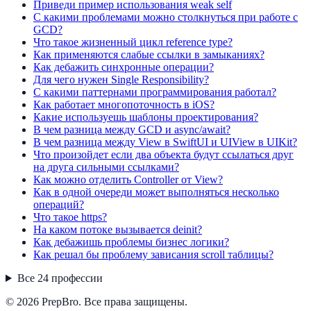
Приведи пример использования weak self
С какими проблемами можно столкнуться при работе с
GCD?
Что такое жизненный цикл reference type?
Как применяются слабые ссылки в замыканиях?
Как дебажить синхронные операции?
Для чего нужен Single Responsibility?
С какими паттернами программирования работал?
Как работает многопоточность в iOS?
Какие используешь шаблоны проектирования?
В чем разница между GCD и async/await?
В чем разница между View в SwiftUI и UIView в UIKit?
Что произойдет если два объекта будут ссылаться друг
на друга сильными ссылками?
Как можно отделить Controller от View?
Как в одной очереди может выполняться несколько
операций?
Что такое https?
На каком потоке вызывается deinit?
Как дебажишь проблемы бизнес логики?
Как решал бы проблему зависания scroll таблицы?
Все
24
профессии
© 2026 PrepBro. Все права защищены.