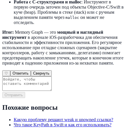
Работа с C-структурами и malloc
: Инструмент в
первую очередь заточен под объекты Objective-C/Swift в
куче (heap). Проблемы в стеке (stack) или с ручным
выделением памяти через
он может не
malloc
отследить.
Итог:
Memory Graph — это
мощный и наглядный
инструмент
в арсенале iOS-разработчика для обеспечения
стабильности и эффективности приложения. Его регулярное
использование при отладке сложных сценариев (закрытие
контроллеров, работу с замыканиями, делегатами) помогает
предотвращать накопление утечек, которые в конечном итоге
приводят к падению приложения из-за нехватки памяти.
♡
Ответить
Свернуть
Отправить
Похожие вопросы
Какую проблему решают weak и unowned ссылки?
Что такое KeyPath в Swift и как его использовать?