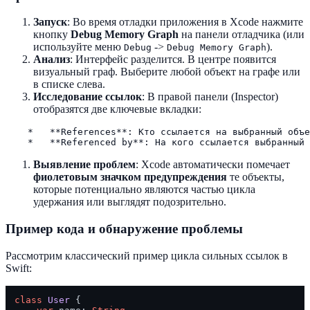
Запуск
: Во время отладки приложения в Xcode нажмите
кнопку
Debug Memory Graph
на панели отладчика (или
используйте меню
->
).
Debug
Debug Memory Graph
Анализ
: Интерфейс разделится. В центре появится
визуальный граф. Выберите любой объект на графе или
в списке слева.
Исследование ссылок
: В правой панели (Inspector)
отобразятся две ключевые вкладки:
    *   **References**: Кто ссылается на выбранный объе
Выявление проблем
: Xcode автоматически помечает
фиолетовым значком предупреждения
те объекты,
которые потенциально являются частью цикла
удержания или выглядят подозрительно.
Пример кода и обнаружение проблемы
Рассмотрим классический пример цикла сильных ссылок в
Swift:
class
User
 {
