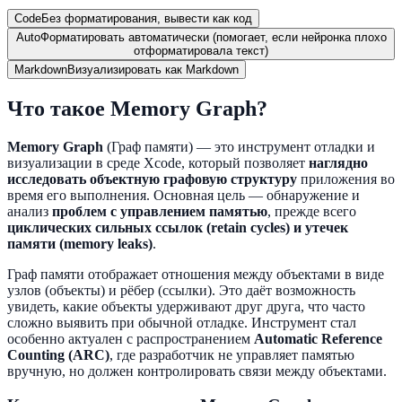
Code
Без форматирования, вывести как код
Auto
Форматировать автоматически (помогает, если нейронка плохо
отформатировала текст)
Markdown
Визуализировать как Markdown
Что такое Memory Graph?
Memory Graph
(Граф памяти) — это инструмент отладки и
визуализации в среде Xcode, который позволяет
наглядно
исследовать объектную графовую структуру
приложения во
время его выполнения. Основная цель — обнаружение и
анализ
проблем с управлением памятью
, прежде всего
циклических сильных ссылок (retain cycles) и утечек
памяти (memory leaks)
.
Граф памяти отображает отношения между объектами в виде
узлов (объекты) и рёбер (ссылки). Это даёт возможность
увидеть, какие объекты удерживают друг друга, что часто
сложно выявить при обычной отладке. Инструмент стал
особенно актуален с распространением
Automatic Reference
Counting (ARC)
, где разработчик не управляет памятью
вручную, но должен контролировать связи между объектами.