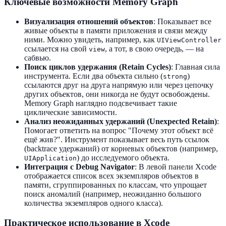
Ключевые возможности Memory Graph
Визуализация отношений объектов
: Показывает все
живые объекты в памяти приложения и связи между
ними. Можно увидеть, например, как
UIViewController
ссылается на свой
, а тот, в свою очередь, — на
view
сабвью.
Поиск циклов удержания (Retain Cycles)
: Главная сила
инструмента. Если два объекта сильно (
)
strong
ссылаются друг на друга напрямую или через цепочку
других объектов, они никогда не будут освобождены.
Memory Graph наглядно подсвечивает такие
циклические зависимости.
Анализ неожиданных удержаний (Unexpected Retain)
:
Помогает ответить на вопрос "Почему этот объект всё
ещё жив?". Инструмент показывает весь путь ссылок
(backtrace удержаний) от корневых объектов (например,
) до исследуемого объекта.
UIApplication
Интеграция с Debug Navigator
: В левой панели Xcode
отображается список всех экземпляров объектов в
памяти, сгруппированных по классам, что упрощает
поиск аномалий (например, неожиданно большого
количества экземпляров одного класса).
Практическое использование в Xcode