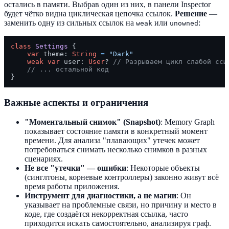
остались в памяти. Выбрав один из них, в панели Inspector
будет чётко видна циклическая цепочка ссылок.
Решение
—
заменить одну из сильных ссылок на
или
:
weak
unowned
class
Settings
 {

var
 theme: 
String
=
"Dark"
weak
var
 user: 
User
? 
// Разрываем цикл слабой ссы
// ... остальной код
Важные аспекты и ограничения
"Моментальный снимок" (Snapshot)
: Memory Graph
показывает состояние памяти в конкретный момент
времени. Для анализа "плавающих" утечек может
потребоваться снимать несколько снимков в разных
сценариях.
Не все "утечки" — ошибки
: Некоторые объекты
(синглтоны, корневые контроллеры) законно живут всё
время работы приложения.
Инструмент для диагностики, а не магии
: Он
указывает на проблемные связи, но причину и место в
коде, где создаётся некорректная ссылка, часто
приходится искать самостоятельно, анализируя граф.