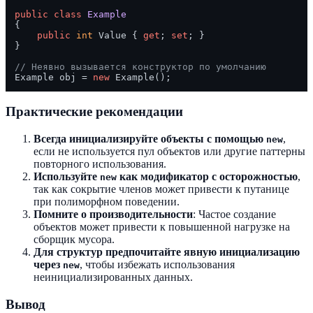
public
class
Example
{

public
int
 Value { 
get
; 
set
; }

}

// Неявно вызывается конструктор по умолчанию
Example obj = 
new
Практические рекомендации
Всегда инициализируйте объекты с помощью
,
new
если не используется пул объектов или другие паттерны
повторного использования.
Используйте
как модификатор с осторожностью
,
new
так как сокрытие членов может привести к путанице
при полиморфном поведении.
Помните о производительности
: Частое создание
объектов может привести к повышенной нагрузке на
сборщик мусора.
Для структур предпочитайте явную инициализацию
через
, чтобы избежать использования
new
неинициализированных данных.
Вывод