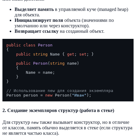
Выделяет память
в управляемой куче (managed heap)
для объекта.
Инициализирует поля
объекта (значениями по
умолчанию или через конструктор).
Возвращает ссылку
на созданный объект.
public
class
Person
{

public
string
 Name { 
get
; 
set
; }

public
Person
(
string
 name
)
    {

        Name = name;

    }

}

// Использование new для создания экземпляра
Person person = 
new
 Person(
"Иван"
2. Создание экземпляров структур (работа в стеке)
Для структур
также вызывает конструктор, но в отличие
new
от классов, память обычно выделяется в стеке (если структура
не является частью класса).