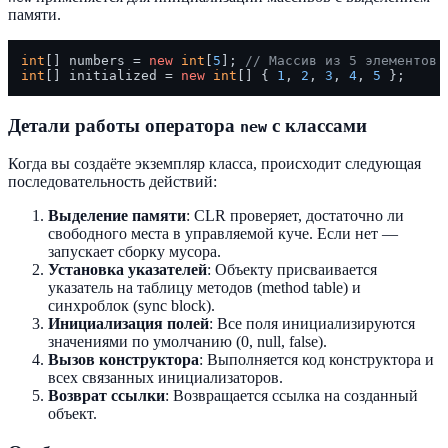
памяти.
int
[] numbers = 
new
int
[
5
]; 
// Массив из 5 элементов
int
[] initialized = 
new
int
[] { 
1
, 
2
, 
3
, 
4
, 
5
Детали работы оператора
с классами
new
Когда вы создаёте экземпляр класса, происходит следующая
последовательность действий:
Выделение памяти
: CLR проверяет, достаточно ли
свободного места в управляемой куче. Если нет —
запускает сборку мусора.
Установка указателей
: Объекту присваивается
указатель на таблицу методов (method table) и
синхроблок (sync block).
Инициализация полей
: Все поля инициализируются
значениями по умолчанию (0, null, false).
Вызов конструктора
: Выполняется код конструктора и
всех связанных инициализаторов.
Возврат ссылки
: Возвращается ссылка на созданный
объект.