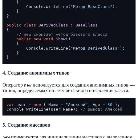
    {

        Console.WriteLine(
"Метод BaseClass"
);

    }

}

public
class
DerivedClass
 : 
BaseClass
{

// new скрывает метод базового класса
public
new
void
Show
()
    {

        Console.WriteLine(
"Метод DerivedClass"
);

    }

4. Создание анонимных типов
Оператор
используется для создания анонимных типов —
new
типов, определяемых на лету без явного объявления класса.
var
 user = 
new
 { Name = 
"Алексей"
, Age = 
30
 };

Console.WriteLine(user.Name); 
// Вывод: Алексей
5. Создание массивов
применяется для инициализации массивов с выделением
new