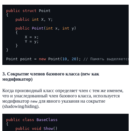
public
struct
 Point

{

public
int
 X, Y;

public
Point
(
int
 x, 
int
 y
)
    {

        X = x;

        Y = y;

    }

}

Point point = 
new
 Point(
10
, 
20
); 
// Память выделяется
3. Сокрытие членов базового класса (new как
модификатор)
Когда производный класс определяет член с тем же именем,
что и унаследованный член базового класса, используется
модификатор
для явного указания на сокрытие
new
(shadowing/hiding).
public
class
BaseClass
{

public
void
Show
()