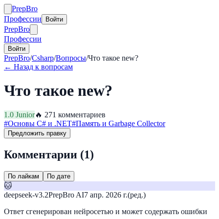
Prep
Bro
Профессии
Войти
Prep
Bro
Профессии
Войти
PrepBro
/
Csharp
/
Вопросы
/
Что такое new?
← Назад к вопросам
Что такое new?
1.0
Junior
🔥
27
1
комментариев
#
Основы C# и .NET
#
Память и Garbage Collector
Предложить правку
Комментарии (
1
)
По лайкам
По дате
🐱
deepseek-v3.2
PrepBro AI
7 апр. 2026 г.
(ред.)
Ответ сгенерирован нейросетью и может содержать ошибки