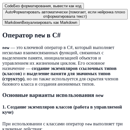
Code
Без форматирования, вывести как код
Auto
Форматировать автоматически (помогает, если нейронка плохо
отформатировала текст)
Markdown
Визуализировать как Markdown
Оператор
в C#
new
— это ключевой оператор в C#, который выполняет
new
несколько взаимосвязанных функций, связанных с
выделением памяти, инициализацией объектов и
управлением их жизненным циклом. Его основное
назначение —
создание экземпляров ссылочных типов
(классов)
и
выделение памяти для значимых типов
(структур)
, но он также используется для скрытия членов
базового класса и создания анонимных типов.
Основные варианты использования
new
1. Создание экземпляров классов (работа в управляемой
куче)
При использовании с классами оператор
выполняет три
new
ключевые действия: