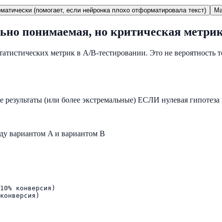
матически (помогает, если нейронка плохо отформатировала текст)
Ma
льно понимаемая, но критическая метри
тистических метрик в A/B-тестировании. Это не вероятность т
 результаты (или более экстремальные) ЕСЛИ нулевая гипотеза в
жду вариантом A и вариантом B
10% конверсия)

конверсия)
