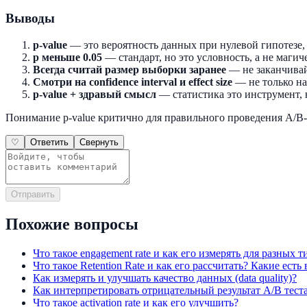
Выводы
p-value
— это вероятность данных при нулевой гипотезе,
p меньше 0.05
— стандарт, но это условность, а не магич
Всегда считай размер выборки заранее
— не заканчивай
Смотри на confidence interval и effect size
— не только на
p-value + здравый смысл
— статистика это инструмент,
Понимание p-value критично для правильного проведения A/B-
♡
Ответить
Свернуть
Отправить
Похожие вопросы
Что такое engagement rate и как его измерять для разных 
Что такое Retention Rate и как его рассчитать? Какие есть 
Как измерять и улучшать качество данных (data quality)?
Как интерпретировать отрицательный результат A/B тест
Что такое activation rate и как его улучшить?