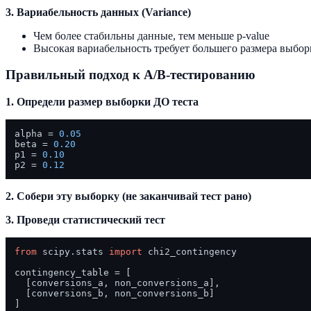
3. Вариабельность данных (Variance)
Чем более стабильны данные, тем меньше p-value
Высокая вариабельность требует большего размера выбор
Правильный подход к A/B-тестированию
1. Определи размер выборки ДО теста
alpha = 
0.05
beta = 
0.20
p1 = 
0.10
p2 = 
0.12
2. Собери эту выборку (не заканчивай тест рано)
3. Проведи статистический тест
from
 scipy.stats 
import
 chi2_contingency

contingency_table = [

  [conversions_a, non_conversions_a],

  [conversions_b, non_conversions_b]

]
