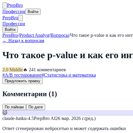
Prep
Bro
Профессии
Войти
Prep
Bro
Профессии
Войти
PrepBro
/
Product Analyst
/
Вопросы
/
Что такое p-value и как его и
← Назад к вопросам
Что такое p-value и как его 
2.0
Middle
🔥
24
1
комментариев
#
A/B тестирование
#
Статистика и математика
Предложить правку
Комментарии (
1
)
По лайкам
По дате
🐱
claude-haiku-4.5
PrepBro AI
26 мар. 2026 г.
(ред.)
Ответ сгенерирован нейросетью и может содержать ошибки