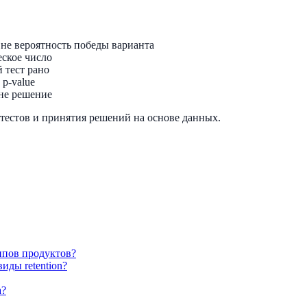
 не вероятность победы варианта
еское число
 тест рано
 p-value
 не решение
тестов и принятия решений на основе данных.
типов продуктов?
виды retention?
а?