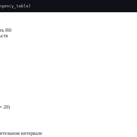
ть H0
ьств
× 20)
ерительном интервале