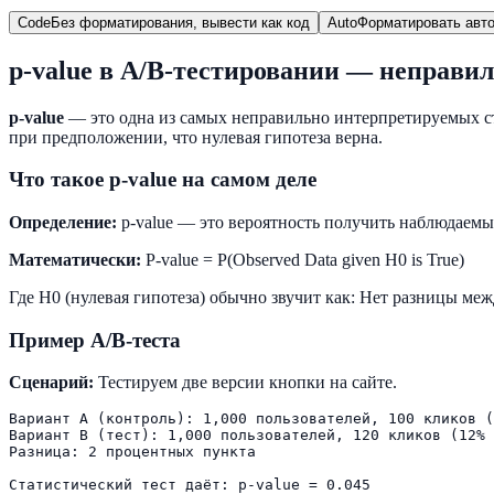
Code
Без форматирования, вывести как код
Auto
Форматировать авто
p-value в A/B-тестировании — неправи
p-value
— это одна из самых неправильно интерпретируемых ста
при предположении, что нулевая гипотеза верна.
Что такое p-value на самом деле
Определение:
p-value — это вероятность получить наблюдаемые
Математически:
P-value = P(Observed Data given H0 is True)
Где H0 (нулевая гипотеза) обычно звучит как: Нет разницы ме
Пример A/B-теста
Сценарий:
Тестируем две версии кнопки на сайте.
Вариант A (контроль): 1,000 пользователей, 100 кликов (
Вариант B (тест): 1,000 пользователей, 120 кликов (12% 
Разница: 2 процентных пункта
