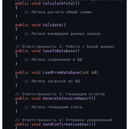
public
void
CalculateTotal
()
    {

// Логика расчета общей суммы
    }

public
void
Validate
()
    {

// Логика валидации данных заказа
    }

// Ответственность 2: Работа с базой данных
public
void
SaveToDatabase
()
    {

// Логика сохранения в БД
    }

public
void
LoadFromDatabase
(
int
 id
)
    {

// Логика загрузки из БД
    }

// Ответственность 3: Генерация отчетов
public
void
GenerateInvoiceReport
()
    {

// Логика генерации счета
    }

// Ответственность 4: Отправка уведомлений
public
void
SendConfirmationEmail
()
    {
