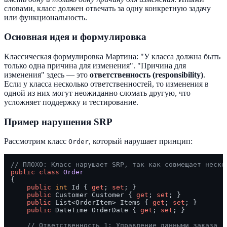
словами, класс должен отвечать за одну конкретную задачу
или функциональность.
Основная идея и формулировка
Классическая формулировка Мартина: "У класса должна быть
только одна причина для изменения". "Причина для
изменения" здесь — это
ответственность (responsibility)
.
Если у класса несколько ответственностей, то изменения в
одной из них могут неожиданно сломать другую, что
усложняет поддержку и тестирование.
Пример нарушения SRP
Рассмотрим класс
, который нарушает принцип:
Order
// ПЛОХО: Класс нарушает SRP, так как совмещает неско
public
class
Order
{

public
int
 Id { 
get
; 
set
; }

public
 Customer Customer { 
get
; 
set
; }

public
 List<OrderItem> Items { 
get
; 
set
; }

public
 DateTime OrderDate { 
get
; 
set
; }

// Ответственность 1: Управление данными заказа