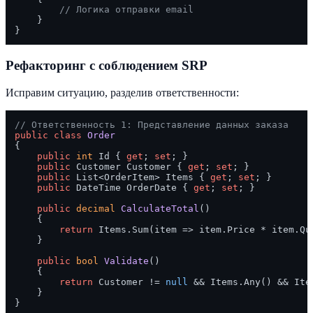
// Логика отправки email
    }

Рефакторинг с соблюдением SRP
Исправим ситуацию, разделив ответственности:
// Ответственность 1: Представление данных заказа
public
class
Order
{

public
int
 Id { 
get
; 
set
; }

public
 Customer Customer { 
get
; 
set
; }

public
 List<OrderItem> Items { 
get
; 
set
; }

public
 DateTime OrderDate { 
get
; 
set
; }

public
decimal
CalculateTotal
()
    {

return
 Items.Sum(item => item.Price * item.Qua
    }

public
bool
Validate
()
    {

return
 Customer != 
null
 && Items.Any() && Ite
    }

}
