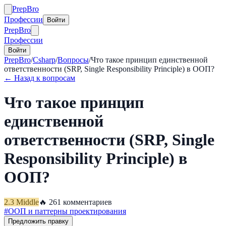
Prep
Bro
Профессии
Войти
Prep
Bro
Профессии
Войти
PrepBro
/
Csharp
/
Вопросы
/
Что такое принцип единственной
ответственности (SRP, Single Responsibility Principle) в ООП?
← Назад к вопросам
Что такое принцип
единственной
ответственности (SRP, Single
Responsibility Principle) в
ООП?
2.3
Middle
🔥
26
1
комментариев
#
ООП и паттерны проектирования
Предложить правку