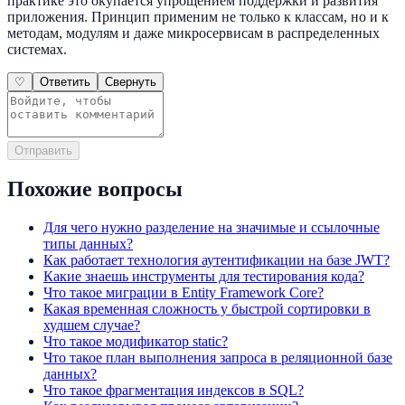
практике это окупается упрощением поддержки и развития
приложения. Принцип применим не только к классам, но и к
методам, модулям и даже микросервисам в распределенных
системах.
♡
Ответить
Свернуть
Отправить
Похожие вопросы
Для чего нужно разделение на значимые и ссылочные
типы данных?
Как работает технология аутентификации на базе JWT?
Какие знаешь инструменты для тестирования кода?
Что такое миграции в Entity Framework Core?
Какая временная сложность у быстрой сортировки в
худшем случае?
Что такое модификатор static?
Что такое план выполнения запроса в реляционной базе
данных?
Что такое фрагментация индексов в SQL?