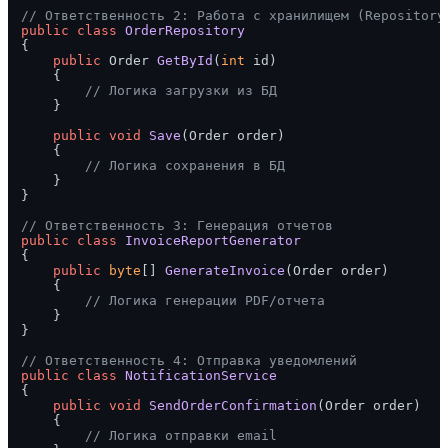
// Ответственность 2: Работа с хранилищем (Repository
public
class
OrderRepository
{

public
 Order 
GetById
(
int
 id
)
    {

// Логика загрузки из БД
    }

public
void
Save
(
Order order
)
    {

// Логика сохранения в БД
    }

}

// Ответственность 3: Генерация отчетов
public
class
InvoiceReportGenerator
{

public
byte
[] 
GenerateInvoice
(
Order order
)
    {

// Логика генерации PDF/отчета
    }

}

// Ответственность 4: Отправка уведомлений
public
class
NotificationService
{

public
void
SendOrderConfirmation
(
Order order
)
    {

// Логика отправки email