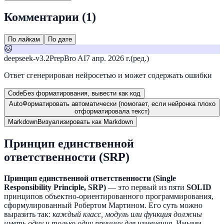
Комментарии (
1
)
По лайкам
По дате
🐱
deepseek-v3.2
PrepBro AI
7 апр. 2026 г.
(ред.)
Ответ сгенерирован нейросетью и может содержать ошибки
Code
Без форматирования, вывести как код
Auto
Форматировать автоматически (помогает, если нейронка плохо
отформатировала текст)
Markdown
Визуализировать как Markdown
Принцип единственной
ответственности (SRP)
Принцип единственной ответственности (Single
Responsibility Principle, SRP)
— это первый из пяти
SOLID
принципов объектно-ориентированного программирования,
сформулированный Робертом Мартином. Его суть можно
выразить так:
каждый класс, модуль или функция должны
иметь одну и только одну причину для изменения
. Иными