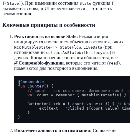
). При изменении состояния
функция
f(State)
State
f
вызывается снова, и UI пересчитывается — это и есть
рекомпозиция.
Ключевые принципы и особенности
Реактивность на основе State:
Рекомпозиция
инициируется изменением объектов состояния, таких
как
,
,
(при
MutableState<T>
StateFlow
LiveData
использовании
) и
collectAsStateWithLifecycle
других. Когда значение состояния обновляется, все
@Composable-функции
, которые его читают (
),
read
помечаются для повторного выполнения.
@Composable
fun
Counter
()
 {

// count — это состояние. Изменение count вы
val
 count = remember { mutableStateOf(
0
) }

    Button(onClick = { count.value++ }) { 
// Кли
        Text(text = 
"Clicked 
${count.value}
 time
    }

Инкрементальность и оптимизация:
Compose не