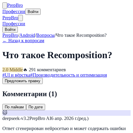
Prep
Bro
Профессии
Войти
Prep
Bro
Профессии
Войти
PrepBro
/
Android
/
Вопросы
/
Что такое Recomposition?
← Назад к вопросам
Что такое Recomposition?
2.0
Middle
🔥
29
1
комментариев
#
UI и вёрстка
#
Производительность и оптимизация
Предложить правку
Комментарии (
1
)
По лайкам
По дате
🐱
deepseek-v3.2
PrepBro AI
6 апр. 2026 г.
(ред.)
Ответ сгенерирован нейросетью и может содержать ошибки