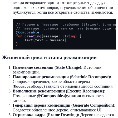
всегда возвращает один и тот же результат для двух
одинаковых экземпляров, и уведомление об изменении
публикуется, когда все открытые свойства изменяются.
// Параметр `message` стабилен (String). Если пр
// `message` остался тем же, эта функция будет п
@Composable
fun
Greeting
(message: 
String
)
 {

    Text(text = message)

Жизненный цикл и этапы рекомпозиции
Изменение состояния (State Change):
Источник
рекомпозиции.
Планирование рекомпозиции (Schedule Recompose):
Compose определяет, какие области дерева
(
) зависят от изменившегося состояния.
RecomposeScope
Выполнение рекомпозиции (Execute Recompose):
Помеченные
@Composable-функции
вызываются
заново.
Генерация дерева композиции (Generate Composition):
Создается обновленное дерево, описывающее UI.
Отрисовка кадра (Frame Drawing):
Дерево передается