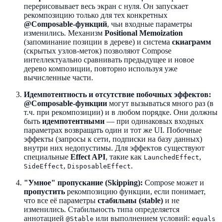
перерисовывает весь экран с нуля. Он запускает
рекомпозицию только для тех конкретных
@Composable-функций
, чьи входные параметры
изменились. Механизм
Positional Memoization
(запоминание позиции в дереве) и система
скиаграмм
(скрытых узлов-меток) позволяют Compose
интеллектуально сравнивать предыдущее и новое
дерево композиции, повторно используя уже
вычисленные части.
Идемпотентность и отсутствие побочных эффектов:
@Composable-функции
могут вызываться много раз (в
т.ч. при рекомпозиции) и в любом порядке. Они должны
быть
идемпотентными
— при одинаковых входных
параметрах возвращать один и тот же UI. Побочные
эффекты (запросы к сети, подписки на базу данных)
внутри них недопустимы. Для эффектов существуют
специальные
Effect API
, такие как
,
LaunchedEffect
,
.
SideEffect
DisposableEffect
"Умное" пропускание (Skipping):
Compose может и
пропустить
рекомпозицию функции, если понимает,
что все её параметры
стабильны (stable)
и не
изменились. Стабильность типа определяется
аннотацией
или выполнением условий:
@Stable
equals