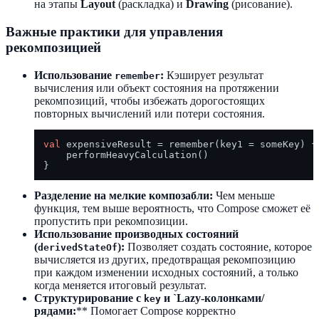
на этапы
Layout
(раскладка) и
Drawing
(рисование).
Важные практики для управления
рекомпозицией
Использование
:
Кэширует результат
remember
вычисления или объект состояния на протяжении
рекомпозиций, чтобы избежать дорогостоящих
повторных вычислений или потери состояния.
val
 expensiveResult = remember(key1 = someKey) {

    performHeavyCalculation()

Разделение на мелкие композабли:
Чем меньше
функция, тем выше вероятность, что Compose сможет её
пропустить при рекомпозиции.
Использование производных состояний
(
):
Позволяет создать состояние, которое
derivedStateOf
вычисляется из других, предотвращая рекомпозицию
при каждом изменении исходных состояний, а только
когда меняется итоговый результат.
Структурирование с
и `Lazy-колонками/
key
рядами:
** Помогает Compose корректно