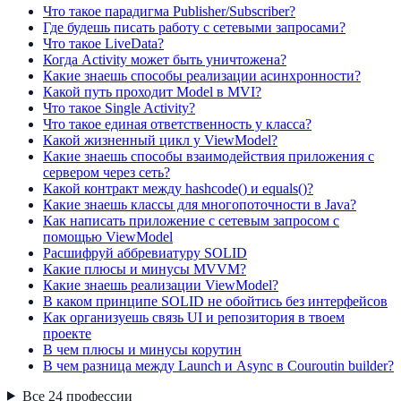
Что такое парадигма Publisher/Subscriber?
Где будешь писать работу с сетевыми запросами?
Что такое LiveData?
Когда Activity может быть уничтожена?
Какие знаешь способы реализации асинхронности?
Какой путь проходит Model в MVI?
Что такое Single Activity?
Что такое единая ответственность у класса?
Какой жизненный цикл у ViewModel?
Какие знаешь способы взаимодействия приложения с
сервером через сеть?
Какой контракт между hashcode() и equals()?
Какие знаешь классы для многопоточности в Java?
Как написать приложение с сетевым запросом с
помощью ViewModel
Расшифруй аббревиатуру SOLID
Какие плюсы и минусы MVVM?
Какие знаешь реализации ViewModel?
В каком принципе SOLID не обойтись без интерфейсов
Как организуешь связь UI и репозитория в твоем
проекте
В чем плюсы и минусы корутин
В чем разница между Launch и Async в Couroutin builder?
Все
24
профессии