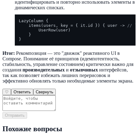
идентифицировать и повторно использовать элементы в
динамических списках.
LazyColumn {

    items(users, key = { it.id }) { user -> 
// `
        UserRow(user)

    }

Итог:
Рекомпозиция — это "движок" реактивного UI в
Compose. Понимание её принципов (идемпотентность,
стабильность, управление состоянием) критически важно для
создания
производительных
и
отзывчивых
интерфейсов,
так как позволяет избежать лишних перерисовок и
эффективно обновлять только необходимые элементы экрана.
♡
Ответить
Свернуть
Отправить
Похожие вопросы