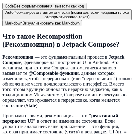
Code
Без форматирования, вывести как код
Auto
Форматировать автоматически (помогает, если нейронка плохо
отформатировала текст)
Markdown
Визуализировать как Markdown
Что такое Recomposition
(Рекомпозиция) в Jetpack Compose?
Рекомпозиция
— это фундаментальный процесс в
Jetpack
Compose
, фреймворке для построения UI в Android. Это
механизм, при котором Compose автоматически заново
вызывает те
@Composable-функции
, данные которых
изменились, чтобы перерисовать (или "пересоставить") только
обновленные части пользовательского интерфейса. Вместо
того чтобы вручную обновлять иерархию виджетов, как в
традиционном View-системе, Compose сам интеллектуально
определяет, что нуждается в перерисовке, когда меняется
состояние (
State
).
Простыми словами, рекомпозиция — это
"реактивный
перерасчет UI"
в ответ на изменение состояния. Если
упростить аналогией: ваше приложение — это функция,
которая принимает состояние (
) и возвращает UI (
State
UI =