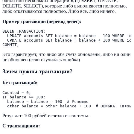
одной или нескольких операций БД (INSERT, UPDATE,
DELETE, SELECT), которые либо выполняются полностью,
либо откатываются полностью. Либо все, либо ничего.
Пример транзакции (перевод денег):
BEGIN TRANSACTION;

  UPDATE accounts SET balance = balance - 100 WHERE id 
  UPDATE accounts SET balance = balance + 100 WHERE id 
Это гарантирует, что либо оба счета обновлены, либо ни один
не обновлен (если случилась ошибка).
Зачем нужны транзакции?
Без транзакций:
Counted = 0;

IF balance >= 100:

  balance = balance - 100  # Успешно

Результат: 100 рублей исчезло из системы.
С транзакциями: