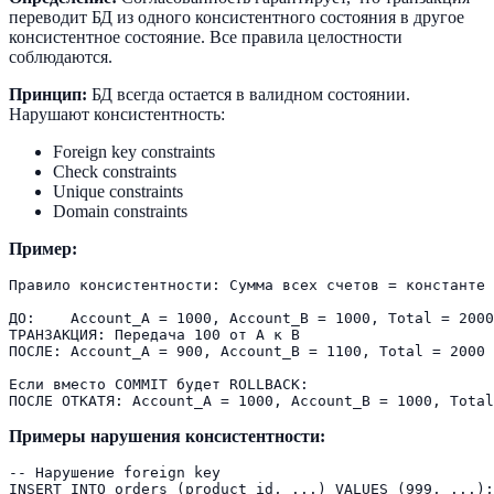
переводит БД из одного консистентного состояния в другое
консистентное состояние. Все правила целостности
соблюдаются.
Принцип:
БД всегда остается в валидном состоянии.
Нарушают консистентность:
Foreign key constraints
Check constraints
Unique constraints
Domain constraints
Пример:
Правило консистентности: Сумма всех счетов = константе

ДО:    Account_A = 1000, Account_B = 1000, Total = 2000

ТРАНЗАКЦИЯ: Передача 100 от A к B

ПОСЛЕ: Account_A = 900, Account_B = 1100, Total = 2000

Если вместо COMMIT будет ROLLBACK:

Примеры нарушения консистентности:
-- Нарушение foreign key

INSERT INTO orders (product_id, ...) VALUES (999, ...);