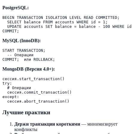
PostgreSQL:
BEGIN TRANSACTION ISOLATION LEVEL READ COMMITTED;

  SELECT balance FROM accounts WHERE id = 1;  

  UPDATE accounts SET balance = balance - 100 WHERE id 
MySQL (InnoDB):
START TRANSACTION;

  -- Операции

MongoDB (Версия 4.0+):
сессия.start_transaction()

try:

  # Операции

  сессия.commit_transaction()

except:

Лучшие практики
Держи транзакции короткими
— минимизирует
конфликты