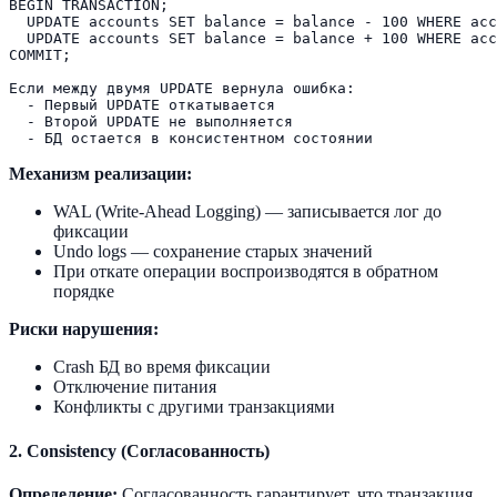
BEGIN TRANSACTION;

  UPDATE accounts SET balance = balance - 100 WHERE acc
  UPDATE accounts SET balance = balance + 100 WHERE acc
COMMIT;

Если между двумя UPDATE вернула ошибка:

  - Первый UPDATE откатывается

  - Второй UPDATE не выполняется

Механизм реализации:
WAL (Write-Ahead Logging) — записывается лог до
фиксации
Undo logs — сохранение старых значений
При откате операции воспроизводятся в обратном
порядке
Риски нарушения:
Crash БД во время фиксации
Отключение питания
Конфликты с другими транзакциями
2. Consistency (Согласованность)
Определение:
Согласованность гарантирует, что транзакция