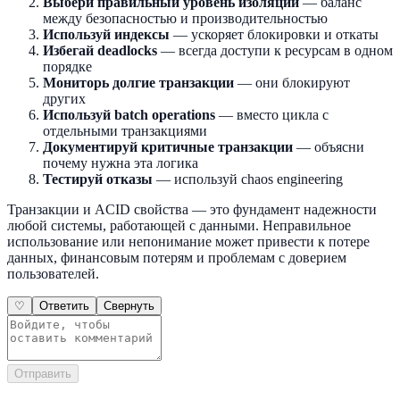
Выбери правильный уровень изоляции
— баланс
между безопасностью и производительностью
Используй индексы
— ускоряет блокировки и откаты
Избегай deadlocks
— всегда доступи к ресурсам в одном
порядке
Мониторь долгие транзакции
— они блокируют
других
Используй batch operations
— вместо цикла с
отдельными транзакциями
Документируй критичные транзакции
— объясни
почему нужна эта логика
Тестируй отказы
— используй chaos engineering
Транзакции и ACID свойства — это фундамент надежности
любой системы, работающей с данными. Неправильное
использование или непонимание может привести к потере
данных, финансовым потерям и проблемам с доверием
пользователей.
♡
Ответить
Свернуть
Отправить