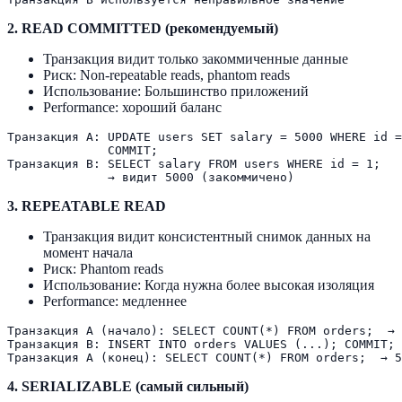
2. READ COMMITTED (рекомендуемый)
Транзакция видит только закоммиченные данные
Риск: Non-repeatable reads, phantom reads
Использование: Большинство приложений
Performance: хороший баланс
Транзакция A: UPDATE users SET salary = 5000 WHERE id =
              COMMIT;

Транзакция B: SELECT salary FROM users WHERE id = 1;  

3. REPEATABLE READ
Транзакция видит консистентный снимок данных на
момент начала
Риск: Phantom reads
Использование: Когда нужна более высокая изоляция
Performance: медленнее
Транзакция A (начало): SELECT COUNT(*) FROM orders;  → 
Транзакция B: INSERT INTO orders VALUES (...); COMMIT;

4. SERIALIZABLE (самый сильный)