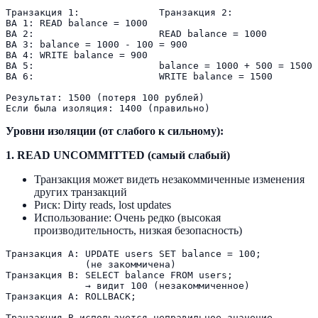
Транзакция 1:              Транзакция 2:

ВА 1: READ balance = 1000

ВА 2:                      READ balance = 1000

ВА 3: balance = 1000 - 100 = 900

ВА 4: WRITE balance = 900

ВА 5:                      balance = 1000 + 500 = 1500

ВА 6:                      WRITE balance = 1500

Результат: 1500 (потеря 100 рублей)

Уровни изоляции (от слабого к сильному):
1. READ UNCOMMITTED (самый слабый)
Транзакция может видеть незакоммиченные изменения
других транзакций
Риск: Dirty reads, lost updates
Использование: Очень редко (высокая
производительность, низкая безопасность)
Транзакция A: UPDATE users SET balance = 100;

              (не закоммичена)

Транзакция B: SELECT balance FROM users;  

              → видит 100 (незакоммиченное)

Транзакция A: ROLLBACK;
