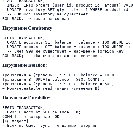
START TRANSACTION;

  INSERT INTO orders (user_id, product_id, amount) VALU
  UPDATE inventory SET qty = qty - 1 WHERE product_id =
  -- ОШИБКА: inventory не существует

Нарушение Consistency:
BEGIN TRANSACTION;

  UPDATE accounts SET balance = balance - 100 WHERE id 
  UPDATE accounts SET balance = balance + 100 WHERE id 
  -- Счет 999 не существует → нарушение foreign key

Нарушение Isolation:
Транзакция A (Уровень 1): SELECT balance = 1000;

Транзакция B: UPDATE balance = 500; COMMIT;

Транзакция A (Уровень 1): SELECT balance = 500;  

Нарушение Durability:
BEGIN TRANSACTION;

  UPDATE account SET balance = 0;

COMMIT;  → возвращает OK

[БД падает]
