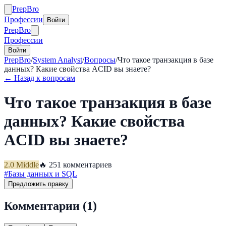
Prep
Bro
Профессии
Войти
Prep
Bro
Профессии
Войти
PrepBro
/
System Analyst
/
Вопросы
/
Что такое транзакция в базе
данных? Какие свойства ACID вы знаете?
← Назад к вопросам
Что такое транзакция в базе
данных? Какие свойства
ACID вы знаете?
2.0
Middle
🔥
25
1
комментариев
#
Базы данных и SQL
Предложить правку
Комментарии (
1
)