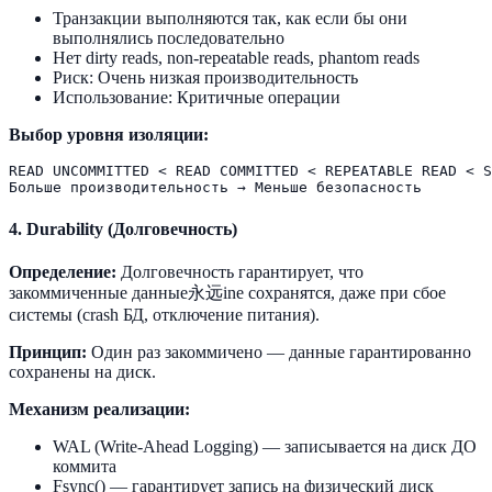
Транзакции выполняются так, как если бы они
выполнялись последовательно
Нет dirty reads, non-repeatable reads, phantom reads
Риск: Очень низкая производительность
Использование: Критичные операции
Выбор уровня изоляции:
READ UNCOMMITTED < READ COMMITTED < REPEATABLE READ < S
4. Durability (Долговечность)
Определение:
Долговечность гарантирует, что
закоммиченные данные永远ine сохранятся, даже при сбое
системы (crash БД, отключение питания).
Принцип:
Один раз закоммичено — данные гарантированно
сохранены на диск.
Механизм реализации:
WAL (Write-Ahead Logging) — записывается на диск ДО
коммита
Fsync() — гарантирует запись на физический диск