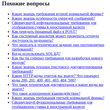
Похожие вопросы
Какие знаешь требования второй нормальной формы?
Какие знаешь особенности очередей сообщений?
Сформулируй нефункциональные требования для
отображения суммы в иностранной валюте
Как передать бинарный файл в POST?
Как системный аналитик может проверить сетевую
доступность эндпоинта?
Что записать в техническое задание при противоречии
требований?
Когда использовать SQL БД?
Как бы ты собирал требования для разработки нового
модуля?
Какие знаешь техники текстового документирования
требований?
Какие HTTP-коды ответов вы знаете? Что означают
коды 200, 201, 400, 401, 403, 404, 500?
Что такое техническая документация и какие виды вы
знаете?
Что такое асинхронное взаимодействие?
Какие знаешь требования третьей нормальной формы?
Сформулируй функциональные требования для
отображения суммы в иностранной валюте