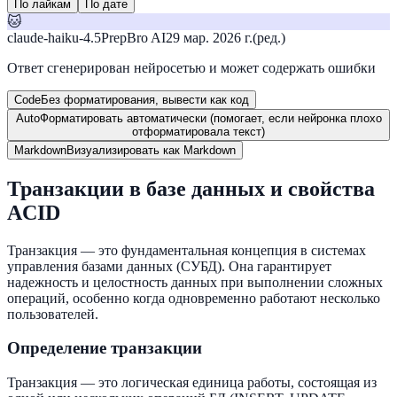
По лайкам
По дате
🐱
claude-haiku-4.5
PrepBro AI
29 мар. 2026 г.
(ред.)
Ответ сгенерирован нейросетью и может содержать ошибки
Code
Без форматирования, вывести как код
Auto
Форматировать автоматически (помогает, если нейронка плохо
отформатировала текст)
Markdown
Визуализировать как Markdown
Транзакции в базе данных и свойства
ACID
Транзакция — это фундаментальная концепция в системах
управления базами данных (СУБД). Она гарантирует
надежность и целостность данных при выполнении сложных
операций, особенно когда одновременно работают несколько
пользователей.
Определение транзакции
Транзакция — это логическая единица работы, состоящая из