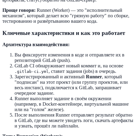
Проще говоря:
Runner (Worker) — это "исполнительный
механизм", который делает всю "грязную работу" по сборке,
тестированию и развёртыванию вашего кода.
Ключевые характеристики и как это работает
Архитектура взаимодействия:
Вы фиксируете изменения в коде и отправляете их в
репозиторий GitLab (push).
GitLab CI обнаруживает новый коммит и, на основе
, ставит задания (jobs) в очередь.
.gitlab-ci.yml
Зарегистрированный и активный
Runner
, который
"подписан" на этот проект (или группу проектов, или
весь инстанс), подключается к GitLab, запрашивает
очередное задание.
Runner выполняет задание в своём окружении
(например, в Docker-контейнере, виртуальной машине
или на "голом" железе).
После выполнения Runner отправляет результат обратно
в GitLab, где вы можете увидеть логи, скачать артефакты
и узнать, прошёл ли пайплайн.