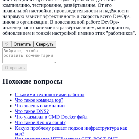
компиляцию, тестирование, развёртывание. От его
правильной настройки, производительности и надёжности
напрямую зависит эффективность и скорость всего DevOps-
цикла в организации. В повседневной работе DevOps-
инженер часто занимается развёртыванием, мониторингом,
обновлением и тонкой настройкой именно этих "работников".
♡
Ответить
Свернуть
Отправить
Похожие вопросы
С какими технологиями работал
Что такое команда top?
Что знаешь о компании
Что такое DNS?
Что указывал в CMD Docker файл
Что такое Replica count?
Какую проблему решает подход инфраструктура как
код?