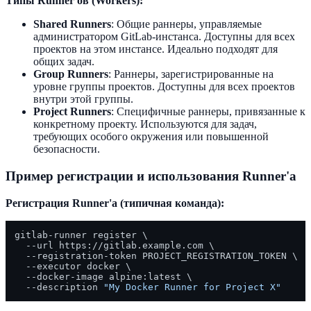
Типы Runner'ов (Workers):
Shared Runners
: Общие раннеры, управляемые
администратором GitLab-инстанса. Доступны для всех
проектов на этом инстансе. Идеально подходят для
общих задач.
Group Runners
: Раннеры, зарегистрированные на
уровне группы проектов. Доступны для всех проектов
внутри этой группы.
Project Runners
: Специфичные раннеры, привязанные к
конкретному проекту. Используются для задач,
требующих особого окружения или повышенной
безопасности.
Пример регистрации и использования Runner'a
Регистрация Runner'a (типичная команда):
gitlab-runner register \

  --url https://gitlab.example.com \

  --registration-token PROJECT_REGISTRATION_TOKEN \

  --executor docker \

  --docker-image alpine:latest \

  --description 
"My Docker Runner for Project X"