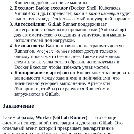
Runner'ов, добавляя новые машины.
Executor:
Выбор
executor
(Docker, Shell, Kubernetes,
VirtualBox и др.) определяет,
как
и
в какой изоляции
будет
выполняться код. Docker — самый популярный вариант.
Автоскейлинг:
GitLab Runner поддерживает
интеграцию с облачными провайдерами (Auto-scaling)
для автоматического создания и уничтожения машин-
исполнителей под нагрузкой.
Безопасность:
Важно правильно настраивать доступ
Runner'ов.
имеет доступ только к
Project Runner
одному проекту, что безопаснее. Также необходимо
следить за актуальностью образов, используемых в
Docker Executor, чтобы избежать уязвимостей.
Кэширование и артефакты:
Runner может кэшировать
зависимости между заданиями и пайплайнами, что
значительно ускоряет выполнение. Артефакты
(бинарники, отчёты) сохраняются Runner'ом и
загружаются в GitLab.
Заключение
Таким образом,
Worker (GitLab Runner)
— это сердце
системы непрерывной интеграции и доставки GitLab. Это
отдельный агент, который превращает декларативные
инструкции из
в реальные действия:
.gitlab-ci.yml