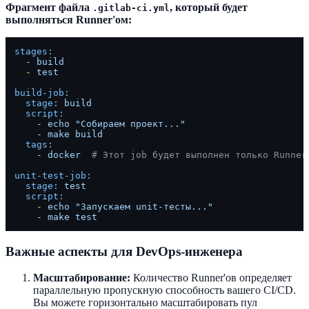
Фрагмент файла
, который будет
.gitlab-ci.yml
выполняться Runner'ом:
stages:
-
build
-
test
build-job:
stage:
build
script:
-
echo
"Собираем проект..."
-
make
build
tags:
-
docker
# Этот job будет выполнен только Runner
unit-test-job:
stage:
test
script:
-
echo
"Запускаем unit-тесты..."
-
make
test
Важные аспекты для DevOps-инженера
Масштабирование:
Количество Runner'ов определяет
параллельную пропускную способность вашего CI/CD.
Вы можете горизонтально масштабировать пул