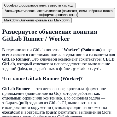
Code
Без форматирования, вывести как код
Auto
Форматировать автоматически (помогает, если нейронка плохо
отформатировала текст)
Markdown
Визуализировать как Markdown
Развернутое объяснение понятия
GitLab Runner / Worker
В терминологии GitLab понятие
"Worker" (Работник)
чаще
всего является синонимом или альтернативным названием для
GitLab Runner
. Это ключевой компонент архитектуры
CI/CD
GitLab
, который отвечает за непосредственное выполнение
заданий (jobs), определённых в файле
.
.gitlab-ci.yml
Что такое GitLab Runner (Worker)?
GitLab Runner
— это легковесное, кросс-платформенное
приложение (написанное на Go), которое работает как
отдельный сервис или контейнер. Его основная задача —
забирать (
pull
) задания из GitLab CI, выполнять их в
изолированном окружении (используя один из множества
executors
) и возвращать (
push
) результаты выполнения (логи,
артефакты, статус) обратно на GitLab-сервер.