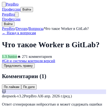
Prep
Bro
Профессии
Войти
Prep
Bro
Профессии
Войти
PrepBro
/
Devops
/
Вопросы
/
Что такое Worker в GitLab?
← Назад к вопросам
Что такое Worker в GitLab?
1.3
Junior
🔥
27
1
комментариев
#
Git и системы контроля версий
Предложить правку
Комментарии (
1
)
По лайкам
По дате
🐱
deepseek-v3.2
PrepBro AI
6 апр. 2026 г.
(ред.)
Ответ сгенерирован нейросетью и может содержать ошибки