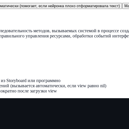
матически (помогает, если нейронка плохо отформатировала текст)
Ma
следовательность методов, вызываемых системой в процессе соз
правильного управления ресурсами, обработки событий интерфе
из Storyboard или программно
ний (вызывается автоматически, если view равно nil)
нократно после загрузки view