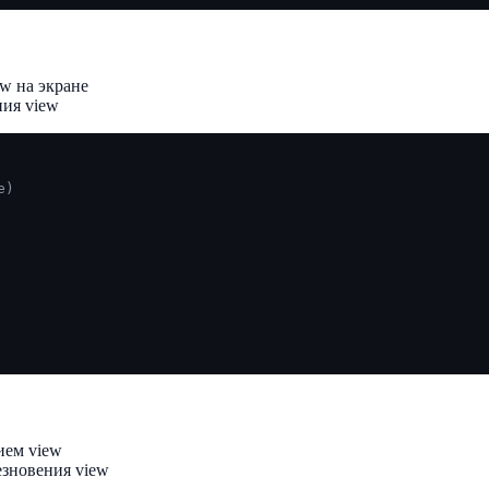
w на экране
ия view
е)
ием view
зновения view