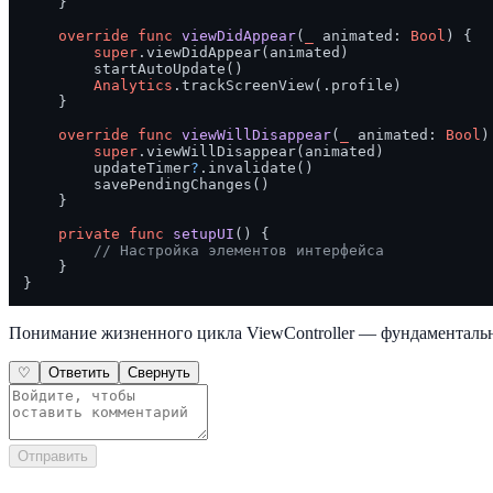
    }

override
func
viewDidAppear
(
_
animated
: 
Bool
) {

super
.viewDidAppear(animated)

        startAutoUpdate()

Analytics
.trackScreenView(.profile)

    }

override
func
viewWillDisappear
(
_
animated
: 
Bool
)
super
.viewWillDisappear(animated)

        updateTimer
?
.invalidate()

        savePendingChanges()

    }

private
func
setupUI
() {

// Настройка элементов интерфейса
    }

Понимание жизненного цикла ViewController — фундаментальн
♡
Ответить
Свернуть
Отправить