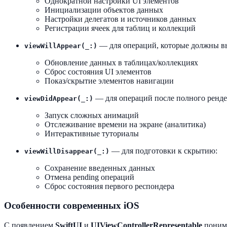
Однократной настройки UI элементов
Инициализации объектов данных
Настройки делегатов и источников данных
Регистрации ячеек для таблиц и коллекций
— для операций, которые должны в
viewWillAppear(_:)
Обновление данных в таблицах/коллекциях
Сброс состояния UI элементов
Показ/скрытие элементов навигации
— для операций после полного ренде
viewDidAppear(_:)
Запуск сложных анимаций
Отслеживание времени на экране (аналитика)
Интерактивные туториалы
— для подготовки к скрытию:
viewWillDisappear(_:)
Сохранение введенных данных
Отмена pending операций
Сброс состояния первого респондера
Особенности современных iOS
С появлением
SwiftUI
и
UIViewControllerRepresentable
понима