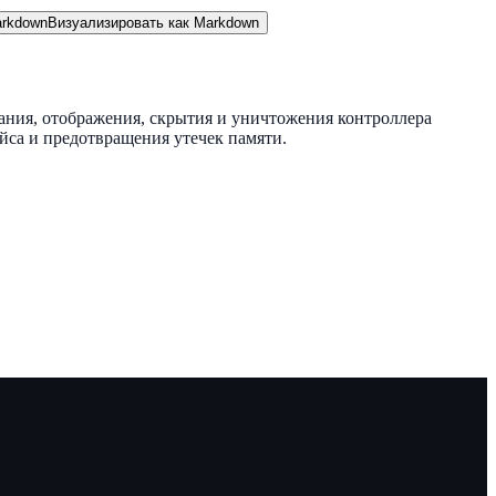
rkdown
Визуализировать как Markdown
дания, отображения, скрытия и уничтожения контроллера
йса и предотвращения утечек памяти.