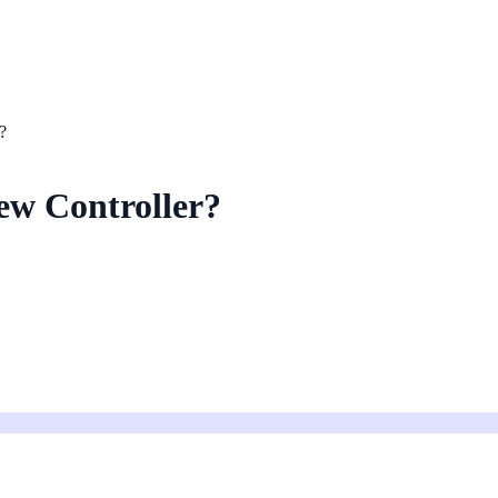
?
w Controller?