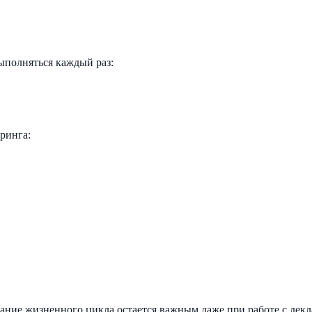
ыполняться каждый раз:
ринга:
ние жизненного цикла остается важным даже при работе с дек