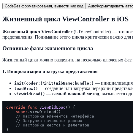
Code
Без форматирования, вывести как код
Auto
Форматировать авто
Жизненный цикл ViewController в iOS
Жизненный цикл ViewController
(UIViewController) — это по
представления. Понимание этого цикла критически важно для 
Основные фазы жизненного цикла
Жизненный цикл можно разделить на несколько ключевых фаз:
1. Инициализация и загрузка представления
/
— инициализация 
init(coder:)
init(nibName:bundle:)
— создание или загрузка иерархии представле
loadView()
—
самый важный метод
, вызывается од
viewDidLoad()
override
func
viewDidLoad
() {

super
.viewDidLoad()

// Настройка элементов интерфейса
// Загрузка начальных данных
// Настройка жестов и делегатов