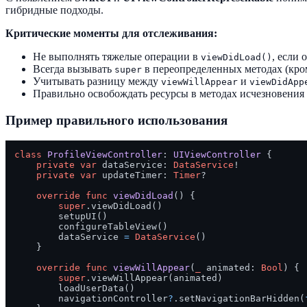
гибридные подходы.
Критические моменты для отслеживания:
Не выполнять тяжелые операции в
, если
viewDidLoad()
Всегда вызывать
в переопределенных методах (кр
super
Учитывать разницу между
и
viewWillAppear
viewDidApp
Правильно освобождать ресурсы в методах исчезновения
Пример правильного использования
class
ProfileViewController
: 
UIViewController
 {

private
var
 dataService: 
DataService
!

private
var
 updateTimer: 
Timer
?

override
func
viewDidLoad
() {

super
.viewDidLoad()

        setupUI()

        configureTableView()

        dataService 
=
DataService
()

    }

override
func
viewWillAppear
(
_
animated
: 
Bool
) {

super
.viewWillAppear(animated)

        loadUserData()

        navigationController
?
.setNavigationBarHidden(