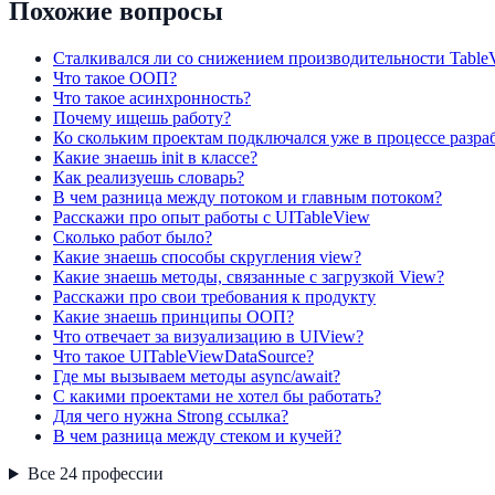
Похожие вопросы
Сталкивался ли со снижением производительности Table
Что такое ООП?
Что такое асинхронность?
Почему ищешь работу?
Ко скольким проектам подключался уже в процессе разра
Какие знаешь init в классе?
Как реализуешь словарь?
В чем разница между потоком и главным потоком?
Расскажи про опыт работы с UITableView
Сколько работ было?
Какие знаешь способы скругления view?
Какие знаешь методы, связанные с загрузкой View?
Расскажи про свои требования к продукту
Какие знаешь принципы ООП?
Что отвечает за визуализацию в UIView?
Что такое UITableViewDataSource?
Где мы вызываем методы async/await?
С какими проектами не хотел бы работать?
Для чего нужна Strong ссылка?
В чем разница между стеком и кучей?
Все
24
профессии