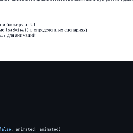
 они блокируют UI
оме
в определенных сценариях)
loadView()
для анимаций
ear
false
, animated: animated)
