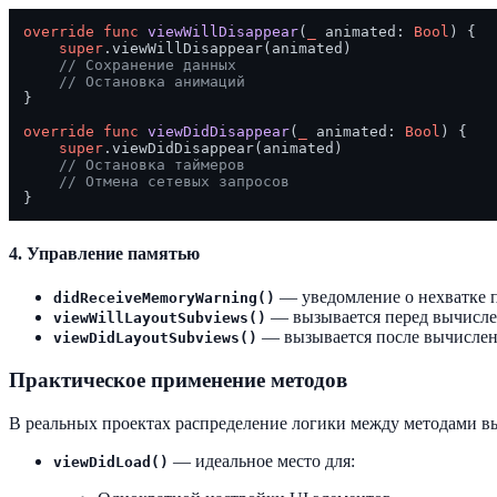
override
func
viewWillDisappear
(
_
animated
: 
Bool
) {

super
.viewWillDisappear(animated)

// Сохранение данных
// Остановка анимаций
}

override
func
viewDidDisappear
(
_
animated
: 
Bool
) {

super
.viewDidDisappear(animated)

// Остановка таймеров
// Отмена сетевых запросов
4. Управление памятью
— уведомление о нехватке п
didReceiveMemoryWarning()
— вызывается перед вычисле
viewWillLayoutSubviews()
— вызывается после вычислени
viewDidLayoutSubviews()
Практическое применение методов
В реальных проектах распределение логики между методами вы
— идеальное место для:
viewDidLoad()