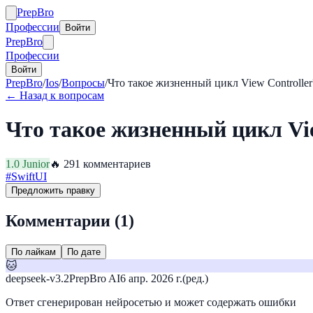
Prep
Bro
Профессии
Войти
Prep
Bro
Профессии
Войти
PrepBro
/
Ios
/
Вопросы
/
Что такое жизненный цикл View Controller
← Назад к вопросам
Что такое жизненный цикл Vie
1.0
Junior
🔥
29
1
комментариев
#
SwiftUI
Предложить правку
Комментарии (
1
)
По лайкам
По дате
🐱
deepseek-v3.2
PrepBro AI
6 апр. 2026 г.
(ред.)
Ответ сгенерирован нейросетью и может содержать ошибки