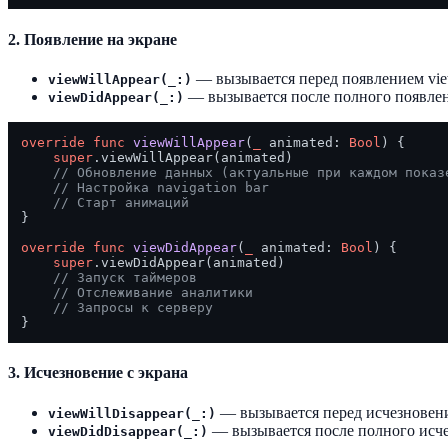
2. Появление на экране
— вызывается перед появлением vie
viewWillAppear(_:)
— вызывается после полного появлен
viewDidAppear(_:)
override
func
viewWillAppear
(
_
animated
: 
Bool
) {

super
.viewWillAppear(animated)

// Обновление данных (актуальные при каждом показ
// Настройка navigation bar
// Старт анимаций
}

override
func
viewDidAppear
(
_
animated
: 
Bool
) {

super
.viewDidAppear(animated)

// Запуск таймеров
// Отслеживание аналитики
// Запросы к серверу
3. Исчезновение с экрана
— вызывается перед исчезновен
viewWillDisappear(_:)
— вызывается после полного исче
viewDidDisappear(_:)