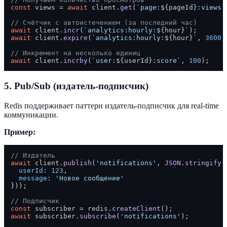
const
 views = 
await
 client.
get
(
`page:
${pageId}
:views`
// Счётчик с автоистечением (за последний час)
await
 client.
incr
(
`analytics:hourly:
${hour}
`
await
 client.
expire
(
`analytics:hourly:
${hour}
`
, 
3600
);
// Инкремент на несколько единиц
await
 client.
incrby
(
`user:
${userId}
:score`
, 
100
5. Pub/Sub (издатель-подписчик)
Redis поддерживает паттерн издатель-подписчик для real-time
коммуникации.
Пример:
// Издатель
await
 client.
publish
(
'notifications'
, 
JSON
.
stringify
({
userId
: 
123
,

message
: 
'Новое сообщение'
}));

// Подписчик
const
 subscriber = redis.
createClient
await
 subscriber.
subscribe
(
'notifications'
);
