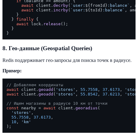
if
 (balance >= amount) {

await
 client.
decrby
(
`user:
${fromId}
:balance`
, a
await
 client.
incrby
(
`user:
${toId}
:balance`
, amo
    }

  } 
finally
 {

await
 lock.
release
();

  }

8. Гео-данные (Geospatial Queries)
Redis поддерживает гео-запросы для поиска точек в радиусе.
Пример:
// Добавляем координаты
await
 client.
geoadd
(
'stores'
, 
55.7558
, 
37.6173
, 
'stor
await
 client.
geoadd
(
'stores'
, 
55.8542
, 
37.6213
, 
'stor
// Ищем магазины в радиусе 10 км от точки
const
 nearby = 
await
 client.
georadius
(

'stores'
,

55.7558
, 
37.6173
,

10
, 
'km'