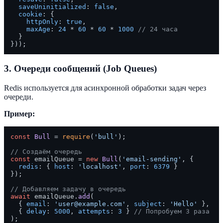
saveUninitialized
: 
false
,

cookie
: { 

httpOnly
: 
true
, 

maxAge
: 
24
 * 
60
 * 
60
 * 
1000
// 24 часа
  }

3. Очереди сообщений (Job Queues)
Redis используется для асинхронной обработки задач через
очереди.
Пример:
const
Bull
 = 
require
(
'bull'
);

// Создаём очередь
const
 emailQueue = 
new
Bull
(
'email-sending'
, {

redis
: { 
host
: 
'localhost'
, 
port
: 
6379
 }

});

// Добавляем задачу в очередь
await
 emailQueue.
add
(

  { 
email
: 
'user@example.com'
, 
subject
: 
'Hello'
 },

  { 
delay
: 
5000
, 
attempts
: 
3
 } 
// Попробуем 3 раза
);
