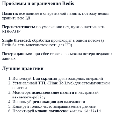
Проблемы и ограничения Redis
Памяти:
все данные в оперативной памяти, поэтому нельзя
хранить всю БД
Персистентность:
по умолчанию нет, нужно настраивать
RDB/AOF
Single-threaded:
обработка происходит в одном потоке (в
Redis 6+ есть многопоточность для I/O)
Потеря данных:
при сбое сервера возможна потеря недавних
данных
Лучшие практики
Используй
Lua скрипты
для атомарных операций
Устанавливай
TTL (Time To Live)
для автоматической
очистки
Мониторь
использование памяти
и настраивай
maxmemory-policy
Используй
репликацию
для надежности
Кэшируй только часто запрашиваемые данные
Проектируй
ключи логически
:
entity:id:field