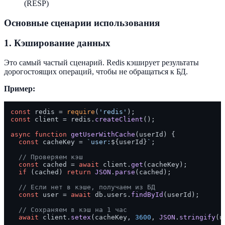
(RESP)
Основные сценарии использования
1. Кэширование данных
Это самый частый сценарий. Redis кэширует результаты
дорогостоящих операций, чтобы не обращаться к БД.
Пример:
const
 redis = 
require
(
'redis'
const
 client = redis.
createClient
();

async
function
getUserWithCache
(
userId
) {

const
 cacheKey = 
`user:
${userId}
`
;

// Проверяем кэш
const
 cached = 
await
 client.
get
(cacheKey);

if
 (cached) 
return
JSON
.
parse
(cached);

// Если нет в кэше, получаем из БД
const
 user = 
await
 db.
users
.
findById
(userId);

// Сохраняем в кэш на 1 час
await
 client.
setex
(cacheKey, 
3600
, 
JSON
.
stringify
(u