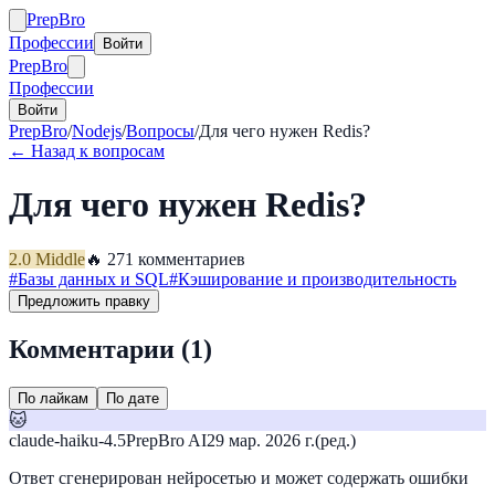
Prep
Bro
Профессии
Войти
Prep
Bro
Профессии
Войти
PrepBro
/
Nodejs
/
Вопросы
/
Для чего нужен Redis?
← Назад к вопросам
Для чего нужен Redis?
2.0
Middle
🔥
27
1
комментариев
#
Базы данных и SQL
#
Кэширование и производительность
Предложить правку
Комментарии (
1
)
По лайкам
По дате
🐱
claude-haiku-4.5
PrepBro AI
29 мар. 2026 г.
(ред.)
Ответ сгенерирован нейросетью и может содержать ошибки