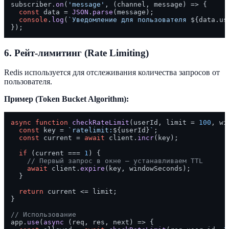
subscriber.
on
(
'message'
, 
(
channel, message
) =>
 {

const
 data = 
JSON
.
parse
(message);

console
.
log
(
`Уведомление для пользователя 
${data.us
6. Рейт-лимитинг (Rate Limiting)
Redis используется для отслеживания количества запросов от
пользователя.
Пример (Token Bucket Algorithm):
async
function
checkRateLimit
(
userId, limit = 
100
, wi
const
 key = 
`ratelimit:
${userId}
`
;

const
 current = 
await
 client.
incr
(key);

if
 (current === 
1
) {

// Первый запрос в окне — устанавливаем TTL
await
 client.
expire
(key, windowSeconds);

  }

return
 current <= limit;

}

// Использование
app.
use
(
async
 (req, res, next) => {
