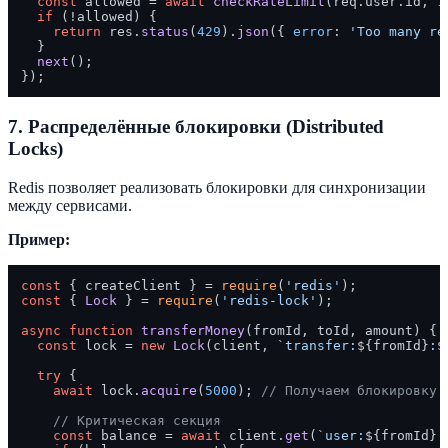
const
 allowed = 
await
checkRateLimit
(req.
user
.
id
, 
1
if
 (!allowed) {

return
 res.
status
(
429
).
json
({ 
error
: 
'Too many re
  }

next
();

7. Распределённые блокировки (Distributed
Locks)
Redis позволяет реализовать блокировки для синхронизации
между сервисами.
Пример:
const
 { createClient } = 
require
(
'redis'
const
 { 
Lock
 } = 
require
(
'redis-lock'
);

async
function
transferMoney
(
fromId, toId, amount
) {

const
 lock = 
new
Lock
(client, 
`transfer:
${fromId}
:
$
try
 {

await
 lock.
acquire
(
5000
); 
// Получаем блокировку 
// Критическая секция
const
 balance = 
await
 client.
get
(
`user:
${fromId}
: