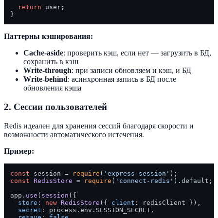
return
 user;

Паттерны кэширования:
Cache-aside
: проверить кэш, если нет — загрузить в БД,
сохранить в кэш
Write-through
: при записи обновляем и кэш, и БД
Write-behind
: асинхронная запись в БД после
обновления кэша
2. Сессии пользователей
Redis идеален для хранения сессий благодаря скорости и
возможности автоматического истечения.
Пример:
const
 session = 
require
(
'express-session'
const
RedisStore
 = 
require
(
'connect-redis'
).
default
;

app.
use
(
session
({

store
: 
new
RedisStore
({ 
client
: redisClient }),

secret
: process.
env
.
SESSION_SECRET
,

resave
: 
false
,
