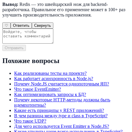
Вывод:
Redis — это швейцарский нож для backend-
разработчика. Правильное его применение может в 100+ раз
улучшить производительность приложения.
♡
Ответить
Свернуть
Отправить
Похожие вопросы
Как реализованы тесты на проекте?
Как работает асинхронность в Node.js?
Почему Node.JS считается однопоточным ЯП?
Что такое EventEmitter?
Как оптимизировать запросы к БД?
Почему некоторые HTTP-методы должны быть
идемпотентны?
Какие есть принципы у REST приложений?
В чем разница между type и class в TypeScript?
Что такое UDP?
Для чего используется Event Emitter в Node.JS?
Какие утилиты чаще всего используешь в TypeScript?