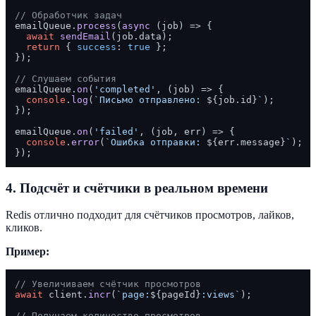
// Обработчик задач
emailQueue.
process
(
async
 (job) => {

await
sendEmail
(job.
data
);

return
 { 
success
: 
true
 };

});

// Слушаем события
emailQueue.
on
(
'completed'
, 
(
job
) =>
 {

console
.
log
(
`Письмо отправлено: 
${job.id}
`
);

});

emailQueue.
on
(
'failed'
, 
(
job, err
) =>
 {

console
.
error
(
`Ошибка отправки: 
${err.message}
`
);

4. Подсчёт и счётчики в реальном времени
Redis отлично подходит для счётчиков просмотров, лайков,
кликов.
Пример:
// Увеличиваем счётчик просмотров
await
 client.
incr
(
`page:
${pageId}
:views`
);

// Получаем количество просмотров