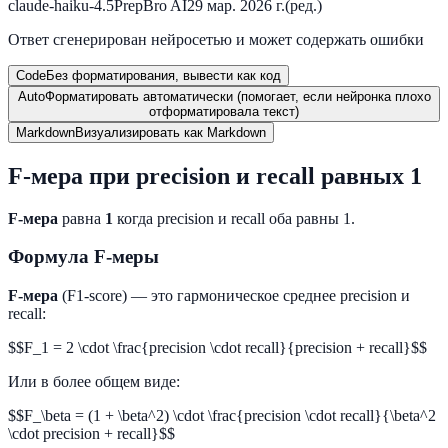
claude-haiku-4.5
PrepBro AI
29 мар. 2026 г.
(ред.)
Ответ сгенерирован нейросетью и может содержать ошибки
Code
Без форматирования, вывести как код
Auto
Форматировать автоматически (помогает, если нейронка плохо
отформатировала текст)
Markdown
Визуализировать как Markdown
F-мера при precision и recall равных 1
F-мера
равна
1
когда precision и recall оба равны 1.
Формула F-меры
F-мера
(F1-score) — это гармоническое среднее precision и
recall:
$$F_1 = 2 \cdot \frac{precision \cdot recall}{precision + recall}$$
Или в более общем виде:
$$F_\beta = (1 + \beta^2) \cdot \frac{precision \cdot recall}{\beta^2
\cdot precision + recall}$$