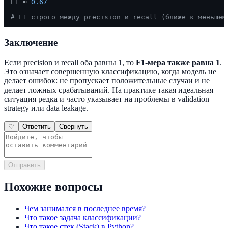
F1 ≈ 
0.67
# F1 строго между precision и recall (ближе к меньшем
Заключение
Если precision и recall оба равны 1, то
F1-мера также равна 1
.
Это означает совершенную классификацию, когда модель не
делает ошибок: не пропускает положительные случаи и не
делает ложных срабатываний. На практике такая идеальная
ситуация редка и часто указывает на проблемы в validation
strategy или data leakage.
♡
Ответить
Свернуть
Отправить
Похожие вопросы
Чем занимался в последнее время?
Что такое задача классификации?
Что такое стек (Stack) в Python?