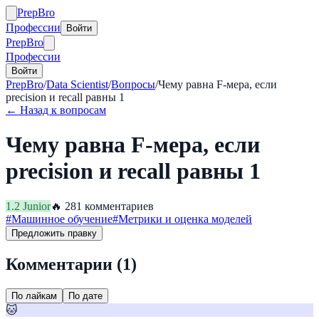
Prep
Bro
Профессии
Войти
Prep
Bro
Профессии
Войти
PrepBro
/
Data Scientist
/
Вопросы
/
Чему равна F-мера, если
precision и recall равны 1
← Назад к вопросам
Чему равна F-мера, если
precision и recall равны 1
1.2
Junior
🔥
28
1
комментариев
#
Машинное обучение
#
Метрики и оценка моделей
Предложить правку
Комментарии (
1
)
По лайкам
По дате
🐱