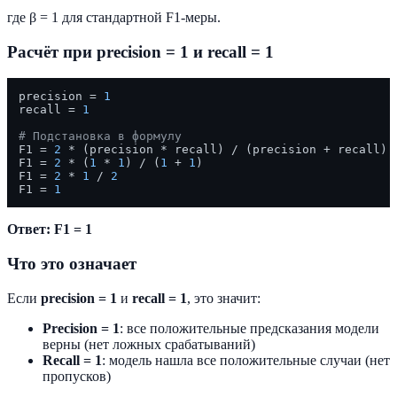
где β = 1 для стандартной F1-меры.
Расчёт при precision = 1 и recall = 1
precision = 
1
recall = 
1
# Подстановка в формулу
F1 = 
2
 * (precision * recall) / (precision + recall)

F1 = 
2
 * (
1
 * 
1
) / (
1
 + 
1
)

F1 = 
2
 * 
1
 / 
2
F1 = 
1
Ответ: F1 = 1
Что это означает
Если
precision = 1
и
recall = 1
, это значит:
Precision = 1
: все положительные предсказания модели
верны (нет ложных срабатываний)
Recall = 1
: модель нашла все положительные случаи (нет
пропусков)