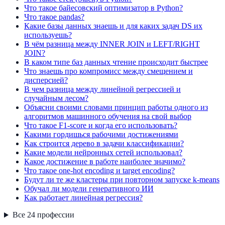
Что такое байесовский оптимизатор в Python?
Что такое pandas?
Какие базы данных знаешь и для каких задач DS их
используешь?
В чём разница между INNER JOIN и LEFT/RIGHT
JOIN?
В каком типе баз данных чтение происходит быстрее
Что знаешь про компромисс между смещением и
дисперсией?
В чем разница между линейной регрессией и
случайным лесом?
Объясни своими словами принцип работы одного из
алгоритмов машинного обучения на свой выбор
Что такое F1-score и когда его использовать?
Какими гордишься рабочими достижениями
Как строится дерево в задачи классификации?
Какие модели нейронных сетей использовал?
Какое достижение в работе наиболее значимо?
Что такое one-hot encoding и target encoding?
Будут ли те же кластеры при повторном запуске k-means
Обучал ли модели генеративного ИИ
Как работает линейная регрессия?
Все
24
профессии