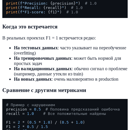
print
(
f"Precision: 
{precision}
"
)  
# 1.0
print
(
f"Recall: 
{recall}
"
)  
# 1.0
print
(
f"F1-score: 
{f1}
"
)  
# 1.0
Когда это встречается
В реальных проектах F1 = 1 встречается редко:
На тестовых данных
: часто указывает на переобучение
(overfitting)
На тренировочных данных
: может быть нормой для
простых задач
На валидационных данных
: обычно сигнал о проблеме
(например, данные утекли из train)
На новых данных
: очень маловероятно в production
Сравнение с другими метриками
# Пример с нарушением
precision = 
0.5
# Половина предсказаний ошибочна
recall = 
1.0
# Все положительные найдены
F1 = 
2
 * (
0.5
 * 
1.0
) / (
0.5
 + 
1.0
)

F1 = 
2
 * 
0.5
 / 
1.5