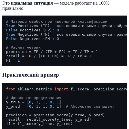
Это
идеальная ситуация
— модель работает на 100%
правильно:
# Матрица ошибок при идеальной классификации
True
False
 Positives (FP): 
0
True
False
 Negatives (FN): 
0
# Расчёт метрик
precision = TP / (TP + FP) = TP / TP = 
1
recall = TP / (TP + FN) = TP / TP = 
1
F1 = 
1
Практический пример
from
 sklearn.metrics 
import
 f1_score, precision_score,
# Идеальные предсказания
y_true = [
0
, 
1
, 
1
, 
0
, 
1
]

y_pred = [
0
, 
1
, 
1
, 
0
, 
1
]  
# Абсолютно совпадают
precision = precision_score(y_true, y_pred)

recall = recall_score(y_true, y_pred)

f1 = f1_score(y_true, y_pred)
