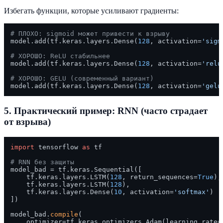
Избегать функции, которые усиливают градиенты:
# ПЛОХО: sigmoid может привести к взрыву
model.add(tf.keras.layers.Dense(
128
, activation=
'sigm
# ХОРОШО: ReLU стабильнее
model.add(tf.keras.layers.Dense(
128
, activation=
'relu
# ХОРОШО: GELU (современный вариант)
model.add(tf.keras.layers.Dense(
128
, activation=
'gelu
5. Практический пример: RNN (часто страдает
от взрыва)
import
 tensorflow 
as
 tf

# RNN без защиты
model_bad = tf.keras.Sequential([

    tf.keras.layers.LSTM(
128
, return_sequences=
True
),

    tf.keras.layers.LSTM(
128
),

    tf.keras.layers.Dense(
10
, activation=
'softmax'
)

])

model_bad.
compile
(

    optimizer=tf.keras.optimizers.Adam(learning_rate=