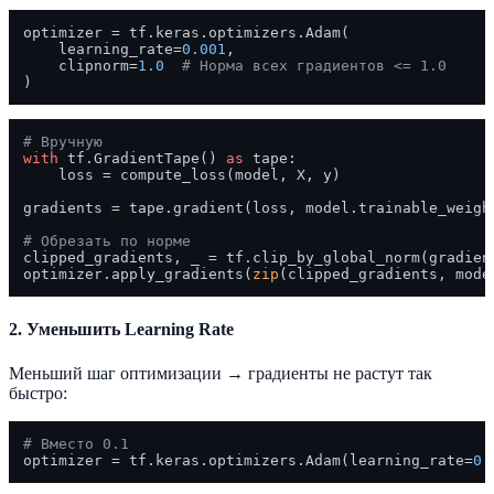
optimizer = tf.keras.optimizers.Adam(

    learning_rate=
0.001
,

    clipnorm=
1.0
# Норма всех градиентов <= 1.0
# Вручную
with
 tf.GradientTape() 
as
 tape:

    loss = compute_loss(model, X, y)

gradients = tape.gradient(loss, model.trainable_weight
# Обрезать по норме
clipped_gradients, _ = tf.clip_by_global_norm(gradien
optimizer.apply_gradients(
zip
2. Уменьшить Learning Rate
Меньший шаг оптимизации → градиенты не растут так
быстро:
# Вместо 0.1
optimizer = tf.keras.optimizers.Adam(learning_rate=
0.