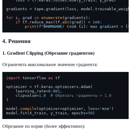
    loss = tf.keras.losses.mse(y_train, y_pred)

gradients = tape.gradient(loss, model.trainable_weight
for
 i, grad 
in
enumerate
(gradients):

if
 tf.reduce_max(tf.
abs
(grad)) > 
1e6
:

print
(
f"ВНИМАНИЕ! Слой 
{i}
: max gradient = 
{t
4. Решения
1. Gradient Clipping (Обрезание градиентов)
Ограничить максимальное значение градиента:
import
 tensorflow 
as
 tf

optimizer = tf.keras.optimizers.Adam(

    learning_rate=
0.001
,

    clipvalue=
1.0
# Обрезать градиенты > 1.0
)

model.
compile
(optimizer=optimizer, loss=
'mse'
)

model.fit(X_train, y_train, epochs=
50
Обрезание по норме (более эффективно):