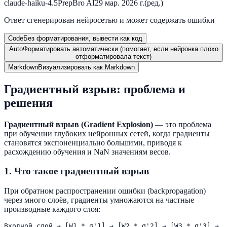
claude-haiku-4.5
PrepBro AI
29 мар. 2026 г.
(ред.)
Ответ сгенерирован нейросетью и может содержать ошибки
Code
Без форматирования, вывести как код
Auto
Форматировать автоматически (помогает, если нейронка плохо
отформатировала текст)
Markdown
Визуализировать как Markdown
Градиентный взрыв: проблема и
решения
Градиентный взрыв (Gradient Explosion)
— это проблема
при обучении глубоких нейронных сетей, когда градиенты
становятся экспоненциально большими, приводя к
расхождению обучения и NaN значениям весов.
1. Что такое градиентный взрыв
При обратном распространении ошибки (backpropagation)
через много слоёв, градиенты умножаются на частные
производные каждого слоя:
Входной слой → [W1 * σ'1] → [W2 * σ'2] → [W3 * σ'3] → .