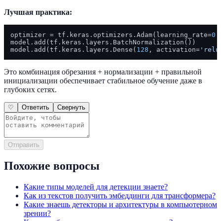
Лучшая практика:
optimizer = tf.keras.optimizers.Adam(learning_rate=
0.
model.add(tf.keras.layers.BatchNormalization())

model.add(tf.keras.layers.Dense(
128
, activation=
'relu
Это комбинация обрезания + нормализации + правильной
инициализации обеспечивает стабильное обучение даже в
глубоких сетях.
♡
Ответить
Свернуть
Отправить
Похожие вопросы
Какие типы моделей для детекции знаете?
Как из текстов получить эмбеддинги для трансформера?
Какие знаешь детекторы и архитектуры в компьютерном
зрении?