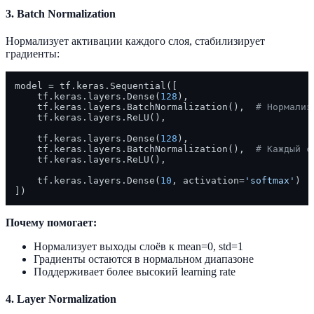
3. Batch Normalization
Нормализует активации каждого слоя, стабилизирует
градиенты:
model = tf.keras.Sequential([

    tf.keras.layers.Dense(
128
),

    tf.keras.layers.BatchNormalization(),  
# Нормализ
    tf.keras.layers.ReLU(),

    tf.keras.layers.Dense(
128
),

    tf.keras.layers.BatchNormalization(),  
# Каждый с
    tf.keras.layers.ReLU(),

    tf.keras.layers.Dense(
10
, activation=
'softmax'
)

Почему помогает:
Нормализует выходы слоёв к mean=0, std=1
Градиенты остаются в нормальном диапазоне
Поддерживает более высокий learning rate
4. Layer Normalization