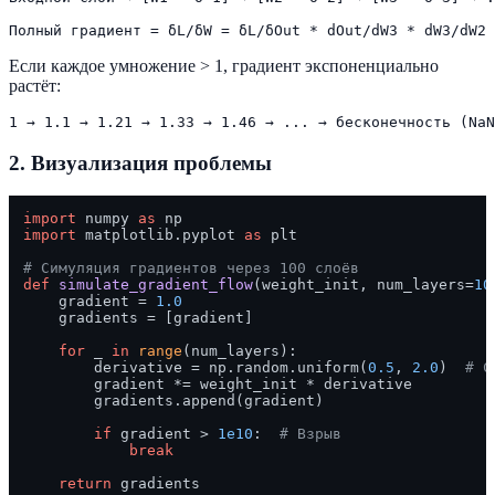
Если каждое умножение > 1, градиент экспоненциально
растёт:
2. Визуализация проблемы
import
 numpy 
as
import
 matplotlib.pyplot 
as
 plt

# Симуляция градиентов через 100 слоёв
def
simulate_gradient_flow
(
weight_init, num_layers=
10
    gradient = 
1.0
    gradients = [gradient]

for
 _ 
in
range
(num_layers):

        derivative = np.random.uniform(
0.5
, 
2.0
)  
# С
        gradient *= weight_init * derivative

        gradients.append(gradient)

if
 gradient > 
1e10
:  
# Взрыв
break
return
 gradients
