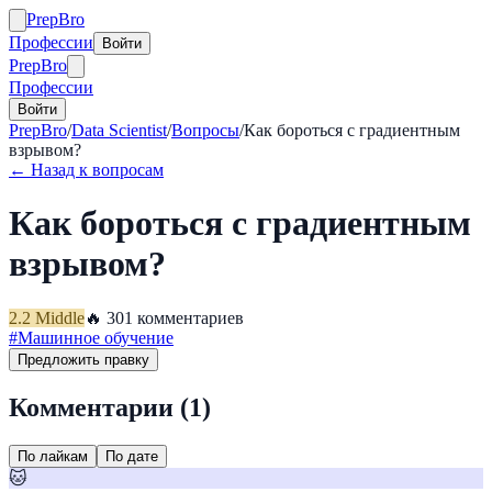
Prep
Bro
Профессии
Войти
Prep
Bro
Профессии
Войти
PrepBro
/
Data Scientist
/
Вопросы
/
Как бороться с градиентным
взрывом?
← Назад к вопросам
Как бороться с градиентным
взрывом?
2.2
Middle
🔥
30
1
комментариев
#
Машинное обучение
Предложить правку
Комментарии (
1
)
По лайкам
По дате
🐱