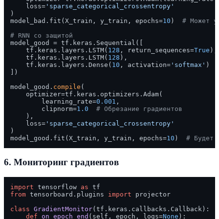
    loss=
'sparse_categorical_crossentropy'
)

model_bad.fit(X_train, y_train, epochs=
10
)  
# Может у
# RNN со защитой
model_good = tf.keras.Sequential([

    tf.keras.layers.LSTM(
128
, return_sequences=
True
),

    tf.keras.layers.LSTM(
128
),

    tf.keras.layers.Dense(
10
, activation=
'softmax'
)

])

model_good.
compile
(

    optimizer=tf.keras.optimizers.Adam(

        learning_rate=
0.001
,

        clipnorm=
1.0
# Обрезание градиентов
    ),

    loss=
'sparse_categorical_crossentropy'
)

model_good.fit(X_train, y_train, epochs=
10
)  
# Будет 
6. Мониторинг градиентов
import
 tensorflow 
as
from
 tensorboard.plugins 
import
 projector

class
GradientMonitor
(tf.keras.callbacks.Callback):

def
on_epoch_end
(
self, epoch, logs=
None
):
