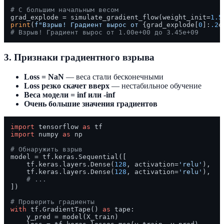
# С большим начальным весом
grad_explode = simulate_gradient_flow(weight_init=
1.5
print
(
f"Взрыв! Градиент вырос от 
{grad_explode[
0
]:
.2
e
# Взрыв! Градиент вырос от 1.00e+00 до 3.45e+09
3. Признаки градиентного взрыва
Loss = NaN
— веса стали бесконечными
Loss резко скачет вверх
— нестабильное обучение
Веса модели = inf или -inf
Очень большие значения градиентов
import
 tensorflow 
as
import
 numpy 
as
 np

# Обнаружить взрыв
model = tf.keras.Sequential([

    tf.keras.layers.Dense(
128
, activation=
'relu'
),

    tf.keras.layers.Dense(
128
, activation=
'relu'
),

# ...
])

# Проверить градиенты
with
 tf.GradientTape() 
as
 tape:

    y_pred = model(X_train)
