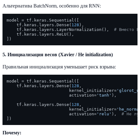
Альтернатива BatchNorm, особенно для RNN:
model = tf.keras.Sequential([

    tf.keras.layers.Dense(
128
),

    tf.keras.layers.LayerNormalization(),  
# Вместо B
    tf.keras.layers.ReLU(),

5. Инициализация весов (Xavier / He initialization)
Правильная инициализация уменьшает риск взрыва:
model = tf.keras.Sequential([

    tf.keras.layers.Dense(
128
, 

                         kernel_initializer=
'glorot_u
                         activation=
'tanh'
),

    tf.keras.layers.Dense(
128
,

                         kernel_initializer=
'he_norma
                         activation=
'relu'
),  
# He лу
Почему: