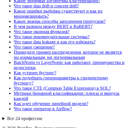
Какие любимые алгоритмы кластеризации?
Что такое data drift и concept drift?
Какие ошибки выборки существуют и как их
минимизировать?
Какие знаешь способы заполнения пропусков?
В чем разница между BERT и RuBERT?
Что такое оконная функция?
Что такое рекомендательные системы?
Что такое data leakage и как его избежать?
Что такое смещение?
Приведите пример распределения, которое не является
ни нормальным, ни логнормальным
BatchNorm vs LayerNorm: как работают, преимущества и
недостатки
Как устроен бустинг?
Как подобрать гиперпараметры к градиентному
бустингу?
Что такое CTE (Common Table Expression) в SQL?
Метрики бинарной классификации: плюсы и минусы
каждой
Как идет обучение линейной модели?
Что такое оператор в Airflow?
Все
24
профессии