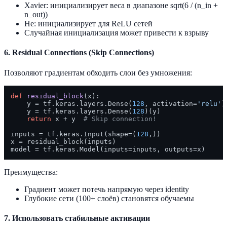
Xavier: инициализирует веса в диапазоне sqrt(6 / (n_in +
n_out))
He: инициализирует для ReLU сетей
Случайная инициализация может привести к взрыву
6. Residual Connections (Skip Connections)
Позволяют градиентам обходить слои без умножения:
def
residual_block
(
x
):

    y = tf.keras.layers.Dense(
128
, activation=
'relu'
)
    y = tf.keras.layers.Dense(
128
)(y)

return
 x + y  
# Skip connection!
inputs = tf.keras.Input(shape=(
128
,))

x = residual_block(inputs)

Преимущества:
Градиент может потечь напрямую через identity
Глубокие сети (100+ слоёв) становятся обучаемы
7. Использовать стабильные активации