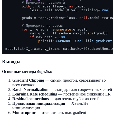
# Вычислить градиенты
with
 tf.GradientTape() 
as
 tape:

            loss = 
self
.model(X_val, training=
True
)

        grads = tape.gradient(loss, 
self
.model.traina
# Проверить на взрыв
for
 i, grad 
in
enumerate
(grads):

            max_grad = tf.reduce_max(tf.
abs
(grad))

if
 max_grad > 
100
:

print
(
f"ВНИМАНИЕ! Слой 
{i}
: gradient 
Выводы
Основные методы борьбы:
Gradient Clipping
— самый простой, срабатывает во
всех случаях
Batch Normalization
— стандарт для современных сетей
Learning Rate scheduling
— постепенное снижение LR
Residual connections
— для очень глубоких сетей
Правильная инициализация
— Xavier/He
инициализация
Мониторинг
— отслеживать max gradient