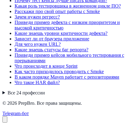
Почему тест кейсы лучше писать командой?
Какая роль тестировщика в жизненном цикле ПО?
Расскажи про свой опыт работы с Smoke
Зачем нужен регресс?
Приведи пример дефекта с низким приоритетом и
высокой критичностью
Какие знаешь уровни критичности дефекта?
Зависит ли от браузера приложение
Для чего нужен URL?
Какие знаешь статусы баг репорта?
Приведи пример кейсов мобильного тестирования с
прерываниями
Что происходит в конце Sprint
Как часто приходилось проводить с Smoke
В каком порядке Maven работает с репозиториями
Что такое HAR файл?
Все
24
профессии
© 2026 PrepBro. Все права защищены.
Telegram-бот