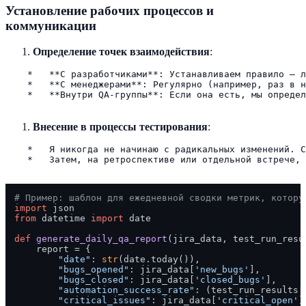
Установление рабочих процессов и
коммуникации
Определение точек взаимодействия
:
    *   **С разработчиками**: Устанавливаем правило — л
    *   **С менеджерами**: Регулярно (например, раз в н
    *   **Внутри QA-группы**: Если она есть, мы определ
Внесение в процессы тестирования
:
    *   Я никогда не начинаю с радикальных изменений. С
    *   Затем, на ретроспективе или отдельной встрече, 
# Пример: шаблон для ежедневной сводки метрик, котору
import
from
 datetime 
import
 date

def
generate_daily_qa_report
(
jira_data, test_run_resu
    report = {

"date"
: 
str
(date.today()),

"bugs_opened"
: jira_data[
'new_bugs'
],

"bugs_closed"
: jira_data[
'closed_bugs'
],

"automation_success_rate"
: (test_run_results[
"critical_issues"
: jira_data[
'critical_open'
]
