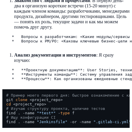
Знакомство с людьми и процессами
: В первую день-
два я организую короткие встречи (15-20 минут) с
каждым членом команды: разработчиками, менеджерами
продукта, дизайнером, другими тестировщиками. Цель
— понять их роль, текущие задачи и как мы можем
помочь друг другу.
    *   Вопросы к разработчикам: «Какие модулы/сервисы 
    *   Вопросы к PM/PO: «Каковы ключевые бизнес-цели н
Анализ документации и инструментов
: Я сразу
изучаю:
    *   **Проектную документацию**: User Stories, техни
    *   **Инструменты команды**: Систему управления зад
    *   **Процессы**: Как организованы ежедневные стенд
# Пример моего первого дня: быстрое ознакомление с кл
git 
clone
cd
# Изучаю структуру проекта, наличие тестов
find . -name 
"*test*"
 -
type
# Ищу конфигурации CI
find . -name 
"Jenkinsfile"
 -or -name 
".gitlab-ci.yml"