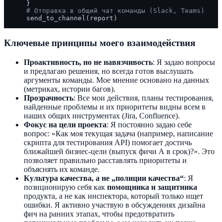
    }

# Отправка в общий чат команды (Slack, Teams)
Ключевые принципы моего взаимодействия
Проактивность, но не навязчивость
: Я задаю вопросы
и предлагаю решения, но всегда готов выслушать
аргументы команды. Мое мнение основано на данных
(метриках, истории багов).
Прозрачность
: Все мои действия, планы тестирования,
найденные проблемы и их приоритеты видны всем в
наших общих инструментах (Jira, Confluence).
Фокус на цели проекта
: Я постоянно задаю себе
вопрос: «Как моя текущая задача (например, написание
скрипта для тестирования API) помогает достичь
ближайшей бизнес-цели (выпуск фичи А в срок)?». Это
позволяет правильно расставлять приоритеты и
объяснять их команде.
Культура качества, а не „полиции качества“
: Я
позиционирую себя как
помощника и защитника
продукта, а не как инспектора, который только ищет
ошибки. Я активно участвую в обсуждениях дизайна
фич на ранних этапах, чтобы предотвратить