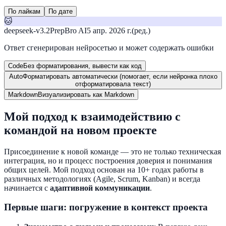
По лайкам
По дате
🐱
deepseek-v3.2
PrepBro AI
5 апр. 2026 г.
(ред.)
Ответ сгенерирован нейросетью и может содержать ошибки
Code
Без форматирования, вывести как код
Auto
Форматировать автоматически (помогает, если нейронка плохо
отформатировала текст)
Markdown
Визуализировать как Markdown
Мой подход к взаимодействию с
командой на новом проекте
Присоединение к новой команде — это не только техническая
интеграция, но и процесс построения доверия и понимания
общих целей. Мой подход основан на 10+ годах работы в
различных методологиях (Agile, Scrum, Kanban) и всегда
начинается с
адаптивной коммуникации
.
Первые шаги: погружение в контекст проекта