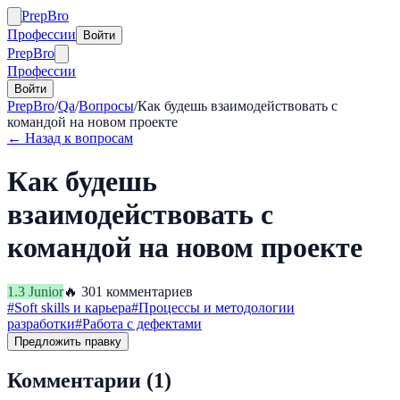
Prep
Bro
Профессии
Войти
Prep
Bro
Профессии
Войти
PrepBro
/
Qa
/
Вопросы
/
Как будешь взаимодействовать с
командой на новом проекте
← Назад к вопросам
Как будешь
взаимодействовать с
командой на новом проекте
1.3
Junior
🔥
30
1
комментариев
#
Soft skills и карьера
#
Процессы и методологии
разработки
#
Работа с дефектами
Предложить правку
Комментарии (
1
)