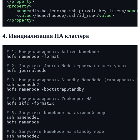
</
property
>
<
property
>
<
name
>
dfs.ha.fencing.ssh.private-key-files
</
name
>
<
value
>
/home/hadoop/.ssh/id_rsa
</
value
>
</
property
>
4. Инициализация HA кластера
# 1. Инициализировать Active NameNode
hdfs namenode -format

# 2. Запустить JournalNode сервисы на всех узлах
hdfs journalnode

# 3. Инициализировать Standby NameNode (скопировать N
ssh namenode2

hdfs namenode -bootstrapStandby

# 4. Инициализировать Zookeeper HA
hdfs zkfc -formatZK

# 5. Запустить NameNode на активной ноде
ssh namenode1

hdfs namenode

# 6. Запустить NameNode на standby ноде
ssh namenode2
