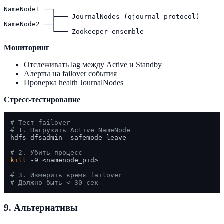
NameNode1 ──┐

            ├─── JournalNodes (qjournal protocol)

NameNode2 ──┤

Мониторинг
Отслеживать lag между Active и Standby
Алерты на failover события
Проверка health JournalNodes
Стресс-тестирование
# Тест failover
# 1. Нагрузить Active NameNode
hdfs dfsadmin -safemode leave

# 2. Убить процесс
kill
 -9 <namenode_pid>

# 3. Измерить время failover
# Должно быть < 30 сек
9. Альтернативы