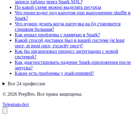
записи таблиц через Spark SQL?
По какой схеме можно выделять ресурсы
Что происходит под капотом при выполнении shuffle в
Spark?
Что нужно делать когда нагрузка на бд становится
слишком большая?
Как решал проблемы с памятью в Spark?
Какой способ доставки был в вашей системе (at least
once, at most once, excactly once)?
Как бы организовал процесс интеграции с новой
системой?
Как диагностировать падение Spark-приложения после
запуска?
Какие есть проблемы у readcommited?
Все
24
профессии
© 2026 PrepBro. Все права защищены.
Telegram-бот