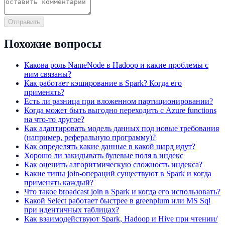
Отправить
Похожие вопросы
Какова роль NameNode в Hadoop и какие проблемы с
ним связаны?
Как работает кэширование в Spark? Когда его
применять?
Есть ли разница при вложенном партиционировании?
Когда может быть выгодно переходить с Azure functions
на что-то другое?
Как адаптировать модель данных под новые требования
(например, реферальную программу)?
Как определять какие данные в какой шард идут?
Хорошо ли закидывать булевые поля в индекс
Как оценить алгоритмическую сложность индекса?
Какие типы join-операций существуют в Spark и когда
применять каждый?
Что такое broadcast join в Spark и когда его использовать?
Какой Select работает быстрее в greenplum или MS Sql
при идентичных таблицах?
Как взаимодействуют Spark, Hadoop и Hive при чтении/