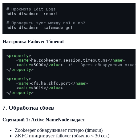
# Просмотр Edit Logs
hdfs dfsadmin -report

# Проверить sync между nn1 и nn2
Настройка Failover Timeout
<
property
>
<
name
>
ha.zookeeper.session.timeout.ms
</
name
>
<
value
>
5000
</
value
>
<!-- Время обнаружения отказ
</
property
>
<
property
>
<
name
>
dfs.ha.zkfc.port
</
name
>
<
value
>
8019
</
value
>
</
property
>
7. Обработка сбоев
Сценарий 1: Active NameNode падает
Zookeeper обнаруживает потерю (timeout)
ZKFC инициирует failover (обычно < 30 сек)