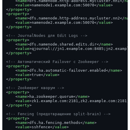
<
name
>
dfs.namenode.http-address.mycluster.nn1
</
na
<
value
>
namenode1.example.com:50070
</
value
>
</
property
>
<
property
>
<
name
>
dfs.namenode.http-address.mycluster.nn2
</
na
<
value
>
namenode2.example.com:50070
</
value
>
</
property
>
<!-- JournalNodes для Edit Logs -->
<
property
>
<
name
>
dfs.namenode.shared.edits.dir
</
name
>
<
value
>
qjournal://jn1.example.com:8485;jn2.exampl
</
property
>
<!-- Автоматический Failover с Zookeeper -->
<
property
>
<
name
>
dfs.ha.automatic-failover.enabled
</
name
>
<
value
>
true
</
value
>
</
property
>
<!-- Zookeeper кворум -->
<
property
>
<
name
>
ha.zookeeper.quorum
</
name
>
<
value
>
zk1.example.com:2181,zk2.example.com:2181,
</
property
>
<!-- Fencing (предотвращение split-brain) -->
<
property
>
<
name
>
dfs.ha.fencing.methods
</
name
>
<
value
>
sshfence
</
value
>