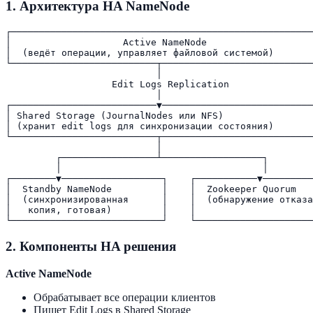
1. Архитектура HA NameNode
┌──────────────────────────────────────────────────────
│                    Active NameNode                   
│  (ведёт операции, управляет файловой системой)       
└──────────────────────────┬───────────────────────────
                           │

                   Edit Logs Replication

                           │

┌──────────────────────────▼───────────────────────────
│ Shared Storage (JournalNodes или NFS)                
│ (хранит edit logs для синхронизации состояния)       
└──────────────────────────┬───────────────────────────
                           │

         ┌─────────────────┴──────────────────┐

         │                                    │

┌────────▼──────────────────┐    ┌───────────▼─────────
│  Standby NameNode         │    │  Zookeeper Quorum   
│  (синхронизированная      │    │  (обнаружение отказа
│   копия, готовая)         │    │                     
2. Компоненты HA решения
Active NameNode
Обрабатывает все операции клиентов
Пишет Edit Logs в Shared Storage