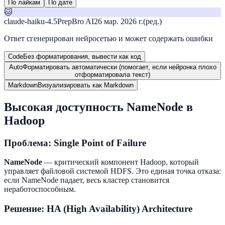
По лайкам
По дате
🐱
claude-haiku-4.5
PrepBro AI
26 мар. 2026 г.
(ред.)
Ответ сгенерирован нейросетью и может содержать ошибки
Code
Без форматирования, вывести как код
Auto
Форматировать автоматически (помогает, если нейронка плохо
отформатировала текст)
Markdown
Визуализировать как Markdown
Высокая доступность NameNode в
Hadoop
Проблема: Single Point of Failure
NameNode
— критический компонент Hadoop, который
управляет файловой системой HDFS. Это единая точка отказа:
если NameNode падает, весь кластер становится
неработоспособным.
Решение: HA (High Availability) Architecture