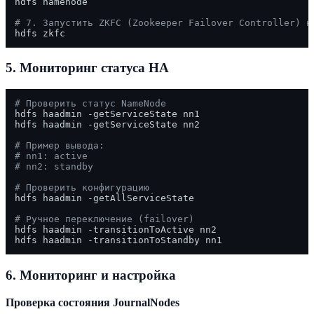
hdfs namenode

# 7. Запустить ZKFC (Zookeeper Failover Controller) н
5. Мониторинг статуса HA
# Проверить статус NameNode
hdfs haadmin -getServiceState nn1

hdfs haadmin -getServiceState nn2

# Пример вывода:
# nn1: active
# nn2: standby
# Проверить конфигурацию
hdfs haadmin -getAllServiceState

# Ручное переключение (failover)
hdfs haadmin -transitionToActive nn2

6. Мониторинг и настройка
Проверка состояния JournalNodes