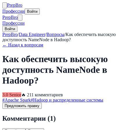
Prep
Bro
Профессии
Войти
Prep
Bro
Профессии
Войти
PrepBro
/
Data Engineer
/
Вопросы
/
Как обеспечить высокую
доступность NameNode в Hadoop?
← Назад к вопросам
Как обеспечить высокую
доступность NameNode в
Hadoop?
3.0
Senior
🔥
21
1
комментариев
#
Apache Spark
#
Hadoop и распределенные системы
Предложить правку
Комментарии (
1
)