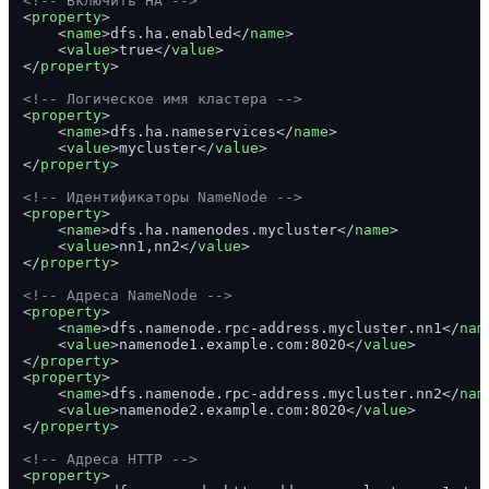
<!-- Включить HA -->
<
property
>
<
name
>
dfs.ha.enabled
</
name
>
<
value
>
true
</
value
>
</
property
>
<!-- Логическое имя кластера -->
<
property
>
<
name
>
dfs.ha.nameservices
</
name
>
<
value
>
mycluster
</
value
>
</
property
>
<!-- Идентификаторы NameNode -->
<
property
>
<
name
>
dfs.ha.namenodes.mycluster
</
name
>
<
value
>
nn1,nn2
</
value
>
</
property
>
<!-- Адреса NameNode -->
<
property
>
<
name
>
dfs.namenode.rpc-address.mycluster.nn1
</
nam
<
value
>
namenode1.example.com:8020
</
value
>
</
property
>
<
property
>
<
name
>
dfs.namenode.rpc-address.mycluster.nn2
</
nam
<
value
>
namenode2.example.com:8020
</
value
>
</
property
>
<!-- Адреса HTTP -->
<
property
>