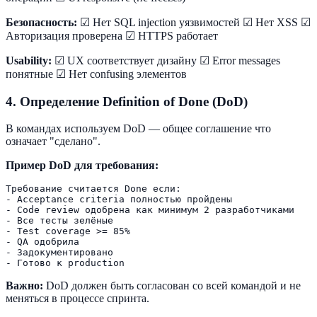
Безопасность:
☑ Нет SQL injection уязвимостей ☑ Нет XSS ☑
Авторизация проверена ☑ HTTPS работает
Usability:
☑ UX соответствует дизайну ☑ Error messages
понятные ☑ Нет confusing элементов
4. Определение Definition of Done (DoD)
В командах используем DoD — общее соглашение что
означает "сделано".
Пример DoD для требования:
Требование считается Done если:

- Acceptance criteria полностью пройдены

- Code review одобрена как минимум 2 разработчиками

- Все тесты зелёные

- Test coverage >= 85%

- QA одобрила

- Задокументировано

Важно:
DoD должен быть согласован со всей командой и не
меняться в процессе спринта.