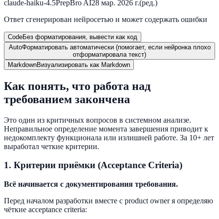
claude-haiku-4.5
PrepBro AI
28 мар. 2026 г.
(ред.)
Ответ сгенерирован нейросетью и может содержать ошибки
Code
Без форматирования, вывести как код
Auto
Форматировать автоматически (помогает, если нейронка плохо
отформатировала текст)
Markdown
Визуализировать как Markdown
Как понять, что работа над
требованием закончена
Это один из критичных вопросов в системном анализе.
Неправильное определение момента завершения приводит к
недокомплекту функционала или излишней работе. За 10+ лет
выработал четкие критерии.
1. Критерии приёмки (Acceptance Criteria)
Всё начинается с документирования требования.
Перед началом разработки вместе с product owner я определяю
чёткие acceptance criteria: