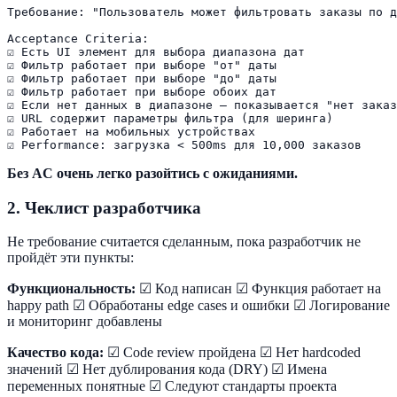
Требование: "Пользователь может фильтровать заказы по д
Acceptance Criteria:

☑ Есть UI элемент для выбора диапазона дат

☑ Фильтр работает при выборе "от" даты

☑ Фильтр работает при выборе "до" даты  

☑ Фильтр работает при выборе обоих дат

☑ Если нет данных в диапазоне — показывается "нет заказ
☑ URL содержит параметры фильтра (для шеринга)

☑ Работает на мобильных устройствах

Без AC очень легко разойтись с ожиданиями.
2. Чеклист разработчика
Не требование считается сделанным, пока разработчик не
пройдёт эти пункты:
Функциональность:
☑ Код написан ☑ Функция работает на
happy path ☑ Обработаны edge cases и ошибки ☑ Логирование
и мониторинг добавлены
Качество кода:
☑ Code review пройдена ☑ Нет hardcoded
значений ☑ Нет дублирования кода (DRY) ☑ Имена
переменных понятные ☑ Следуют стандарты проекта