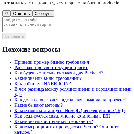
потратить час на доделку, чем неделю на баги в production.
♡
Ответить
Свернуть
Отправить
Похожие вопросы
Приведи пример бизнес-требования
Расскажи про свой текущий проект
Как будешь описывать задачи для Backend?
Какие знаешь виды требований?
Как работает INNER JOIN?
В чем разница между реляционными и нереляционными
БД?
Как должна выглядеть идеальная команда на проекте?
Какие бывают методы?
Какие плюсы и минусы NoSQL (нереляционных) БД?
Как реализуется связь многие ко многим в БД?
Какие знаешь источники требований?
Какие мероприятия проводятся в Scrum? Опишите
каждое.?