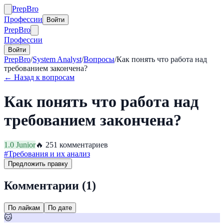
Prep
Bro
Профессии
Войти
Prep
Bro
Профессии
Войти
PrepBro
/
System Analyst
/
Вопросы
/
Как понять что работа над
требованием закончена?
← Назад к вопросам
Как понять что работа над
требованием закончена?
1.0
Junior
🔥
25
1
комментариев
#
Требования и их анализ
Предложить правку
Комментарии (
1
)
По лайкам
По дате
🐱