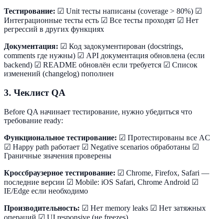
Тестирование:
☑ Unit тесты написаны (coverage > 80%) ☑
Интеграционные тесты есть ☑ Все тесты проходят ☑ Нет
регрессий в других функциях
Документация:
☑ Код задокументирован (docstrings,
comments где нужны) ☑ API документация обновлена (если
backend) ☑ README обновлён если требуется ☑ Список
изменений (changelog) пополнен
3. Чеклист QA
Before QA начинает тестирование, нужно убедиться что
требование ready:
Функциональное тестирование:
☑ Протестированы все AC
☑ Happy path работает ☑ Negative scenarios обработаны ☑
Граничные значения проверены
Кроссбраузерное тестирование:
☑ Chrome, Firefox, Safari —
последние версии ☑ Mobile: iOS Safari, Chrome Android ☑
IE/Edge если необходимо
Производительность:
☑ Нет memory leaks ☑ Нет затяжных
операций ☑ UI responsive (не freezes)