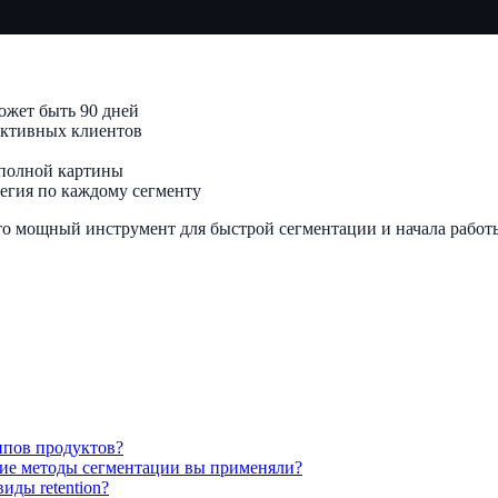
ожет быть 90 дней
ктивных клиентов
 полной картины
тегия по каждому сегменту
то мощный инструмент для быстрой сегментации и начала работ
типов продуктов?
акие методы сегментации вы применяли?
виды retention?