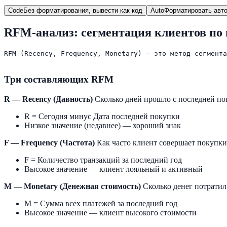
Code
Без форматирования, вывести как код
Auto
Форматировать авто
RFM-анализ: сегментация клиентов по
RFM (Recency, Frequency, Monetary) — это метод сегмента
Три составляющих RFM
R — Recency (Давность)
Сколько дней прошло с последней по
R = Сегодня минус Дата последней покупки
Низкое значение (недавнее) — хороший знак
F — Frequency (Частота)
Как часто клиент совершает покупки
F = Количество транзакций за последний год
Высокое значение — клиент лояльный и активный
M — Monetary (Денежная стоимость)
Сколько денег потратил
M = Сумма всех платежей за последний год
Высокое значение — клиент высокого стоимости