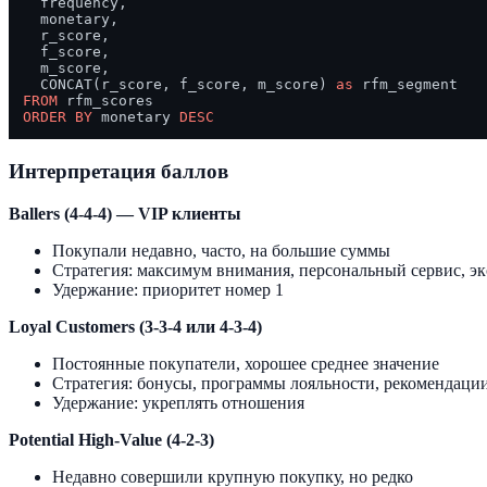
  frequency,

  monetary,

  r_score,

  f_score,

  m_score,

  CONCAT(r_score, f_score, m_score) 
as
FROM
ORDER
BY
 monetary 
DESC
Интерпретация баллов
Ballers (4-4-4) — VIP клиенты
Покупали недавно, часто, на большие суммы
Стратегия: максимум внимания, персональный сервис, 
Удержание: приоритет номер 1
Loyal Customers (3-3-4 или 4-3-4)
Постоянные покупатели, хорошее среднее значение
Стратегия: бонусы, программы лояльности, рекомендаци
Удержание: укреплять отношения
Potential High-Value (4-2-3)
Недавно совершили крупную покупку, но редко