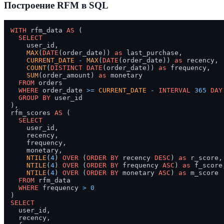
Построение RFM в SQL
WITH
 rfm_data 
AS
 (

SELECT
    user_id,

MAX
(
DATE
(order_date)) 
as
 last_purchase,

CURRENT_DATE
-
MAX
(
DATE
(order_date)) 
as
 recency,

COUNT
(
DISTINCT
DATE
(order_date)) 
as
 frequency,

SUM
(order_amount) 
as
 monetary

FROM
 orders

WHERE
 order_date 
>=
CURRENT_DATE
-
INTERVAL
365
DAY
GROUP
BY
 user_id

),

rfm_scores 
AS
 (

SELECT
    user_id,

    recency,

    frequency,

    monetary,

NTILE
(
4
) 
OVER
 (
ORDER
BY
 recency 
DESC
) 
as
 r_score,

NTILE
(
4
) 
OVER
 (
ORDER
BY
 frequency 
ASC
) 
as
 f_score,
NTILE
(
4
) 
OVER
 (
ORDER
BY
 monetary 
ASC
) 
as
 m_score

FROM
 rfm_data

WHERE
 frequency 
>
0
SELECT
  user_id,

  recency,
