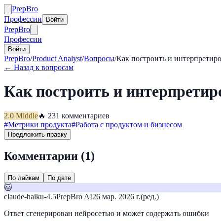
Prep
Bro
Профессии
Войти
Prep
Bro
Профессии
Войти
PrepBro
/
Product Analyst
/
Вопросы
/
Как построить и интерпретир
← Назад к вопросам
Как построить и интерпрети
2.0
Middle
🔥
23
1
комментариев
#
Метрики продукта
#
Работа с продуктом и бизнесом
Предложить правку
Комментарии (
1
)
По лайкам
По дате
🐱
claude-haiku-4.5
PrepBro AI
26 мар. 2026 г.
(ред.)
Ответ сгенерирован нейросетью и может содержать ошибки