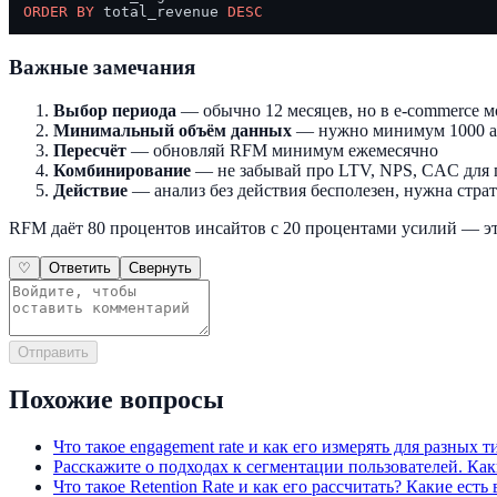
ORDER
BY
 total_revenue 
DESC
Важные замечания
Выбор периода
— обычно 12 месяцев, но в e-commerce м
Минимальный объём данных
— нужно минимум 1000 а
Пересчёт
— обновляй RFM минимум ежемесячно
Комбинирование
— не забывай про LTV, NPS, CAC для
Действие
— анализ без действия бесполезен, нужна стра
RFM даёт 80 процентов инсайтов с 20 процентами усилий — э
♡
Ответить
Свернуть
Отправить
Похожие вопросы
Что такое engagement rate и как его измерять для разных 
Расскажите о подходах к сегментации пользователей. К
Что такое Retention Rate и как его рассчитать? Какие есть 