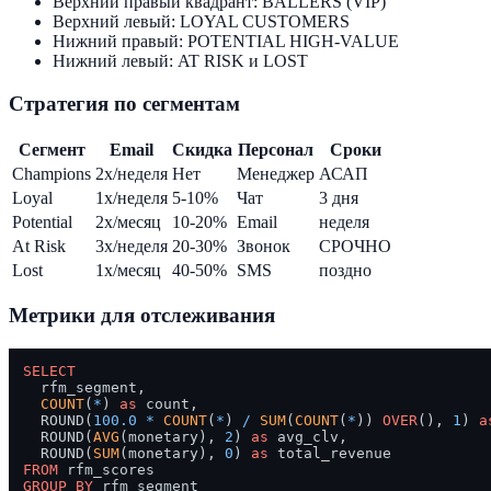
Верхний правый квадрант: BALLERS (VIP)
Верхний левый: LOYAL CUSTOMERS
Нижний правый: POTENTIAL HIGH-VALUE
Нижний левый: AT RISK и LOST
Стратегия по сегментам
Сегмент
Email
Скидка
Персонал
Сроки
Champions
2x/неделя
Нет
Менеджер
АСАП
Loyal
1x/неделя
5-10%
Чат
3 дня
Potential
2x/месяц
10-20%
Email
неделя
At Risk
3x/неделя
20-30%
Звонок
СРОЧНО
Lost
1x/месяц
40-50%
SMS
поздно
Метрики для отслеживания
SELECT
  rfm_segment,

COUNT
(
*
) 
as
 count,

  ROUND(
100.0
*
COUNT
(
*
) 
/
SUM
(
COUNT
(
*
)) 
OVER
(), 
1
) 
a
  ROUND(
AVG
(monetary), 
2
) 
as
 avg_clv,

  ROUND(
SUM
(monetary), 
0
) 
as
FROM
GROUP
BY