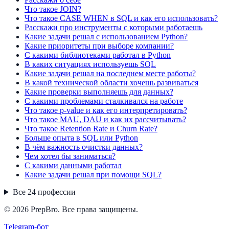
Что такое JOIN?
Что такое CASE WHEN в SQL и как его использовать?
Расскажи про инструменты с которыми работаешь
Какие задачи решал с использованием Python?
Какие приоритеты при выборе компании?
С какими библиотеками работал в Python
В каких ситуациях используешь SQL
Какие задачи решал на последнем месте работы?
В какой технической области хочешь развиваться
Какие проверки выполняешь для данных?
С какими проблемами сталкивался на работе
Что такое p-value и как его интерпретировать?
Что такое MAU, DAU и как их рассчитывать?
Что такое Retention Rate и Churn Rate?
Больше опыта в SQL или Python
В чём важность очистки данных?
Чем хотел бы заниматься?
С какими данными работал
Какие задачи решал при помощи SQL?
Все
24
профессии
© 2026 PrepBro. Все права защищены.
Telegram-бот