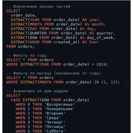
-- Извлечение разных частей
SELECT
  order_date,

EXTRACT
(
YEAR
FROM
 order_date) 
AS
year
,

EXTRACT
(
MONTH
FROM
 order_date) 
AS
month
,

EXTRACT
(
DAY
FROM
 order_date) 
AS
day
,

EXTRACT
(QUARTER 
FROM
 order_date) 
AS
 quarter,

EXTRACT
(DOW 
FROM
 order_date) 
AS
 day_of_week,

EXTRACT
(
HOUR
FROM
 created_at) 
AS
hour
FROM
 orders;

-- Фильтр по году
SELECT
*
FROM
WHERE
EXTRACT
(
YEAR
FROM
 order_date) 
=
2024
;

-- Фильтр по месяцу (независимо от года)
SELECT
*
FROM
WHERE
EXTRACT
(
MONTH
FROM
 order_date) 
IN
 (
1
, 
12
);  
-- 
-- Аналитика по дню недели
SELECT
CASE
EXTRACT
(DOW 
FROM
 order_date)

WHEN
0
THEN
'Воскресенье'
WHEN
1
THEN
'Понедельник'
WHEN
2
THEN
'Вторник'
WHEN
3
THEN
'Среда'
WHEN
4
THEN
'Четверг'
WHEN
5
THEN
'Пятница'
WHEN
6
THEN
'Суббота'