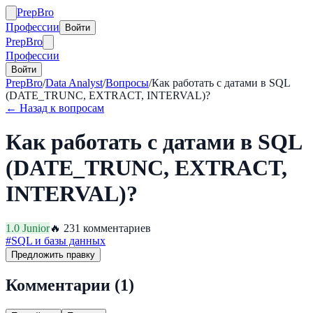
Prep
Bro
Профессии
Войти
Prep
Bro
Профессии
Войти
PrepBro
/
Data Analyst
/
Вопросы
/
Как работать с датами в SQL
(DATE_TRUNC, EXTRACT, INTERVAL)?
← Назад к вопросам
Как работать с датами в SQL
(DATE_TRUNC, EXTRACT,
INTERVAL)?
1.0
Junior
🔥
23
1
комментариев
#
SQL и базы данных
Предложить правку
Комментарии (
1
)