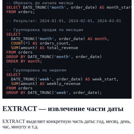
-- Обрезать до начала месяца
SELECT
 DATE_TRUNC(
'month'
, order_date) 
AS
FROM
 orders;

-- Результат: 2024-01-01, 2024-02-01, 2024-03-01
-- Группировка продаж по месяцам
SELECT
  DATE_TRUNC(
'month'
, order_date) 
AS
month
,

COUNT
(
*
) 
AS
 orders_count,

SUM
(amount) 
AS
FROM
GROUP
BY
 DATE_TRUNC(
'month'
ORDER
BY
month
;

-- Группировка по неделям
SELECT
  DATE_TRUNC(
'week'
, order_date) 
AS
 week_start,

SUM
(amount) 
AS
FROM
GROUP
BY
 DATE_TRUNC(
'week'
EXTRACT — извлечение части даты
EXTRACT выделяет конкретную часть даты: год, месяц, день,
час, минуту и т.д.