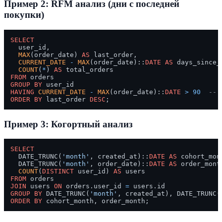
Пример 2: RFM анализ (дни с последней
покупки)
SELECT
  user_id,

MAX
(order_date) 
AS
 last_order,

CURRENT_DATE
-
MAX
(order_date)::
DATE
AS
 days_since_
COUNT
(
*
) 
AS
FROM
GROUP
BY
HAVING
CURRENT_DATE
-
MAX
(order_date)::
DATE
>
90
-- 
ORDER
BY
 last_order 
DESC
Пример 3: Когортный анализ
SELECT
  DATE_TRUNC(
'month'
, created_at)::
DATE
AS
 cohort_mont
  DATE_TRUNC(
'month'
, order_date)::
DATE
AS
 order_month
COUNT
(
DISTINCT
 user_id) 
AS
FROM
JOIN
 users 
ON
 orders.user_id 
=
GROUP
BY
 DATE_TRUNC(
'month'
, created_at), DATE_TRUNC(
ORDER
BY