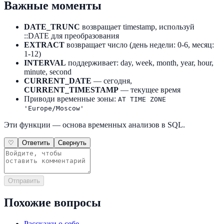
Важные моменты
DATE_TRUNC
возвращает timestamp, используй
::DATE для преобразования
EXTRACT
возвращает число (день недели: 0-6, месяц:
1-12)
INTERVAL
поддерживает: day, week, month, year, hour,
minute, second
CURRENT_DATE
— сегодня,
CURRENT_TIMESTAMP
— текущее время
Приводи временные зоны:
AT TIME ZONE
'Europe/Moscow'
Эти функции — основа временных анализов в SQL.
♡
Ответить
Свернуть
Отправить
Похожие вопросы
Расскажи о себе