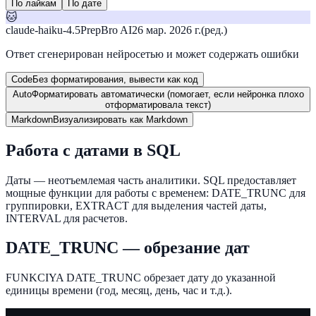
По лайкам
По дате
🐱
claude-haiku-4.5
PrepBro AI
26 мар. 2026 г.
(ред.)
Ответ сгенерирован нейросетью и может содержать ошибки
Code
Без форматирования, вывести как код
Auto
Форматировать автоматически (помогает, если нейронка плохо
отформатировала текст)
Markdown
Визуализировать как Markdown
Работа с датами в SQL
Даты — неотъемлемая часть аналитики. SQL предоставляет
мощные функции для работы с временем: DATE_TRUNC для
группировки, EXTRACT для выделения частей даты,
INTERVAL для расчетов.
DATE_TRUNC — обрезание дат
FUNKCIYA DATE_TRUNC обрезает дату до указанной
единицы времени (год, месяц, день, час и т.д.).