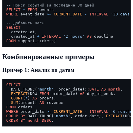
-- Поиск событий за последние 30 дней
SELECT
*
FROM
WHERE
 event_date 
>=
CURRENT_DATE
-
INTERVAL
'30 days'
-- Добавить часы
SELECT
  created_at,

  created_at 
+
INTERVAL
'2 hours'
AS
FROM
Комбинированные примеры
Пример 1: Анализ по датам
SELECT
  DATE_TRUNC(
'month'
, order_date)::
DATE
AS
month
,

EXTRACT
(DOW 
FROM
 order_date) 
AS
 day_of_week,

COUNT
(
*
) 
AS
 orders,

SUM
(amount) 
AS
FROM
WHERE
 order_date 
>=
CURRENT_DATE
-
INTERVAL
'6 months
GROUP
BY
 DATE_TRUNC(
'month'
, order_date), 
EXTRACT
(DOW
ORDER
BY
month
DESC