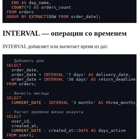
END
AS
 day_name,

COUNT
(
*
) 
AS
FROM
GROUP
BY
EXTRACT
(DOW 
FROM
INTERVAL — операции со временем
INTERVAL добавляет или вычитает время из дат.
-- Добавить дни
SELECT
  order_date,

  order_date 
+
INTERVAL
'7 days'
AS
 delivery_date,

  order_date 
+
INTERVAL
'30 days'
AS
FROM
 orders;

-- Вычесть месяцы
SELECT
CURRENT_DATE
-
INTERVAL
'3 months'
AS
 three_months_a
-- Расчет времени жизни акаунта
SELECT
  user_id,

  created_at,

CURRENT_DATE
-
 created_at::
DATE
AS
FROM
 users;
