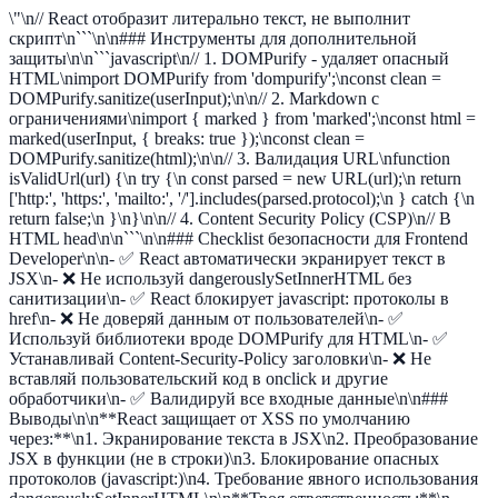
\"\n// React отобразит литерально текст, не выполнит
скрипт\n```\n\n### Инструменты для дополнительной
защиты\n\n```javascript\n// 1. DOMPurify - удаляет опасный
HTML\nimport DOMPurify from 'dompurify';\nconst clean =
DOMPurify.sanitize(userInput);\n\n// 2. Markdown с
ограничениями\nimport { marked } from 'marked';\nconst html =
marked(userInput, { breaks: true });\nconst clean =
DOMPurify.sanitize(html);\n\n// 3. Валидация URL\nfunction
isValidUrl(url) {\n try {\n const parsed = new URL(url);\n return
['http:', 'https:', 'mailto:', '/'].includes(parsed.protocol);\n } catch {\n
return false;\n }\n}\n\n// 4. Content Security Policy (CSP)\n// В
HTML head\n
\n```\n\n### Checklist безопасности для Frontend
Developer\n\n- ✅ React автоматически экранирует текст в
JSX\n- ❌ Не используй dangerouslySetInnerHTML без
санитизации\n- ✅ React блокирует javascript: протоколы в
href\n- ❌ Не доверяй данным от пользователей\n- ✅
Используй библиотеки вроде DOMPurify для HTML\n- ✅
Устанавливай Content-Security-Policy заголовки\n- ❌ Не
вставляй пользовательский код в onclick и другие
обработчики\n- ✅ Валидируй все входные данные\n\n###
Выводы\n\n**React защищает от XSS по умолчанию
через:**\n1. Экранирование текста в JSX\n2. Преобразование
JSX в функции (не в строки)\n3. Блокирование опасных
протоколов (javascript:)\n4. Требование явного использования