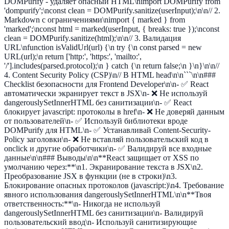
DOMPurify - удаляет опасный HTML\nimport DOMPurify from
'dompurify';\nconst clean = DOMPurify.sanitize(userInput);\n\n// 2.
Markdown с ограничениями\nimport { marked } from
'marked';\nconst html = marked(userInput, { breaks: true });\nconst
clean = DOMPurify.sanitize(html);\n\n// 3. Валидация
URL\nfunction isValidUrl(url) {\n try {\n const parsed = new
URL(url);\n return ['http:', 'https:', 'mailto:',
'/'].includes(parsed.protocol);\n } catch {\n return false;\n }\n}\n\n//
4. Content Security Policy (CSP)\n// В HTML head\n
\n```\n\n###
Checklist безопасности для Frontend Developer\n\n- ✅ React
автоматически экранирует текст в JSX\n- ❌ Не используй
dangerouslySetInnerHTML без санитизации\n- ✅ React
блокирует javascript: протоколы в href\n- ❌ Не доверяй данным
от пользователей\n- ✅ Используй библиотеки вроде
DOMPurify для HTML\n- ✅ Устанавливай Content-Security-
Policy заголовки\n- ❌ Не вставляй пользовательский код в
onclick и другие обработчики\n- ✅ Валидируй все входные
данные\n\n### Выводы\n\n**React защищает от XSS по
умолчанию через:**\n1. Экранирование текста в JSX\n2.
Преобразование JSX в функции (не в строки)\n3.
Блокирование опасных протоколов (javascript:)\n4. Требование
явного использования dangerouslySetInnerHTML\n\n**Твоя
ответственность:**\n- Никогда не используй
dangerouslySetInnerHTML без санитизации\n- Валидируй
пользовательский ввод\n- Используй санитизирующие