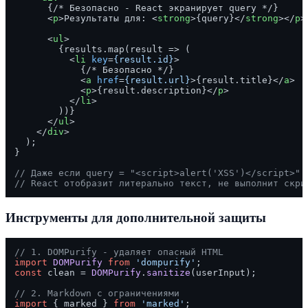
      {/* Безопасно - React экранирует query */}

<
p
>
Результаты для: 
<
strong
>
{query}
</
strong
>
</
p
>
<
ul
>
        {results.map(result => (

<
li
key
=
{result.id}
>
            {/* Безопасно */}

<
a
href
=
{result.url}
>
{result.title}
</
a
>
<
p
>
{result.description}
</
p
>
</
li
>
        ))}

</
ul
>
</
div
>
  );

}

// Даже если query = "<script>alert('XSS')</script>"
// React отобразит литерально текст, не выполнит скри
Инструменты для дополнительной защиты
// 1. DOMPurify - удаляет опасный HTML
import
DOMPurify
from
'dompurify'
const
 clean = 
DOMPurify
.
sanitize
(userInput);

// 2. Markdown с ограничениями
import
 { marked } 
from
'marked'