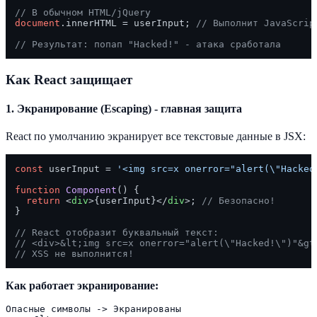
// В обычном HTML/jQuery
document
.
innerHTML
 = userInput; 
// Выполнит JavaScrip
// Результат: попап "Hacked!" - атака сработала
Как React защищает
1. Экранирование (Escaping) - главная защита
React по умолчанию экранирует все текстовые данные в JSX:
const
 userInput = 
'<img src=x onerror="alert(\"Hacked
function
Component
(
) {

return
<
div
>
{userInput}
</
div
>
; 
// Безопасно!
}

// React отобразит буквальный текст:
// <div>&lt;img src=x onerror="alert(\"Hacked!\")"&gt
// XSS не выполнится!
Как работает экранирование:
Опасные символы -> Экранированы
