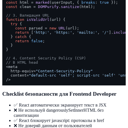
const
 html = 
marked
(userInput, { 
breaks
: 
true
const
 clean = 
DOMPurify
.
sanitize
(html);

// 3. Валидация URL
function
isValidUrl
(
url
) {

try
 {

const
 parsed = 
new
URL
(url);

return
 [
'http:'
, 
'https:'
, 
'mailto:'
, 
'/'
].
includ
  } 
catch
 {

return
false
;

  }

}

// 4. Content Security Policy (CSP)
// В HTML head
<meta

  http-equiv=
"Content-Security-Policy"
  content=
"default-src 'self'; script-src 'self' 'uns
Checklist безопасности для Frontend Developer
✅ React автоматически экранирует текст в JSX
❌ Не используй dangerouslySetInnerHTML без
санитизации
✅ React блокирует javascript: протоколы в href
❌ Не доверяй данным от пользователей