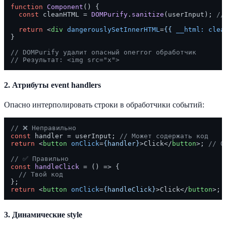
function
Component
(
) {

const
 cleanHTML = 
DOMPurify
.
sanitize
(userInput); 
//
return
<
div
dangerouslySetInnerHTML
=
{{
__html:
clea
}

// DOMPurify удалит опасный onerror обработчик
// Результат: <img src="x">
2. Атрибуты event handlers
Опасно интерполировать строки в обработчики событий:
// ❌ Неправильно
const
 handler = userInput; 
// Может содержать код
return
<
button
onClick
=
{handler}
>
Click
</
button
>
; 
// О
// ✅ Правильно
const
handleClick
 = (
) => {

// Твой код
return
<
button
onClick
=
{handleClick}
>
Click
</
button
>
3. Динамические style