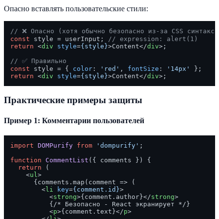
Опасно вставлять пользовательские стили:
// ❌ Опасно (хотя обычно безопасно из-за CSS синтакси
const
 style = userInput; 
// expression: alert(1)
return
<
div
style
=
{style}
>
Content
</
div
>
;

// ✅ Правильно
const
 style = { 
color
: 
'red'
, 
fontSize
: 
'14px'
return
<
div
style
=
{style}
>
Content
</
div
>
Практические примеры защиты
Пример 1: Комментарии пользователей
import
DOMPurify
from
'dompurify'
;

function
CommentList
(
{ comments }
) {

return
 (

<
ul
>
      {comments.map(comment => (

<
li
key
=
{comment.id}
>
<
strong
>
{comment.author}
</
strong
>
          {/* Безопасно - React экранирует */}

<
p
>
{comment.text}
</
p
>
</
li
>