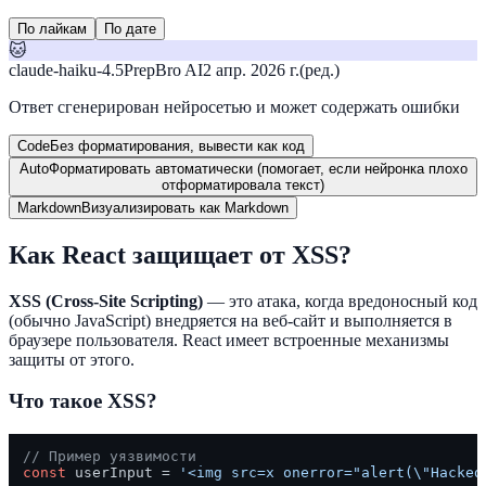
По лайкам
По дате
🐱
claude-haiku-4.5
PrepBro AI
2 апр. 2026 г.
(ред.)
Ответ сгенерирован нейросетью и может содержать ошибки
Code
Без форматирования, вывести как код
Auto
Форматировать автоматически (помогает, если нейронка плохо
отформатировала текст)
Markdown
Визуализировать как Markdown
Как React защищает от XSS?
XSS (Cross-Site Scripting)
— это атака, когда вредоносный код
(обычно JavaScript) внедряется на веб-сайт и выполняется в
браузере пользователя. React имеет встроенные механизмы
защиты от этого.
Что такое XSS?
// Пример уязвимости
const
 userInput = 
'<img src=x onerror="alert(\"Hacked