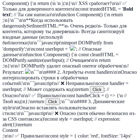
Component() {\n return (\n
\n );\n}\n// XSS сработает!\n\n// ✅
Только для доверенного контента\nconst trustedHTML = '
Bold
text
'; // Ты сам написал\n\nfunction Component() {\n return
;\n}\n```\n\n**Когда использовать
dangerouslySetInnerHTML:**\n- Очень редко\n- Только для
контента, которому ты доверяешь\n- Всегда санитизируй
входные данные (используй
библиотеки)\n\n```javascript\nimport DOMPurify from
'dompurify';\n\nconst userInput = '
'; // Опасные
данные\n\nfunction Component() {\n const cleanHTML =
DOMPurify.sanitize(userInput); // Очищаем\n\n return
;\n}\n\n// DOMPurify удалит опасный onerror обработчик\n//
Результат:
\n```\n\n#### 2. Атрибуты event handlers\n\nОпасно
интерполировать строки в обработчики
событий:\n\n```javascript\n// ❌ Неправильно\nconst handler =
userInput; // Может содержать код\nreturn
; //
Click
Опасно!\n\n// ✅ Правильно\nconst handleClick = () => {\n //
Твой код\n};\nreturn
;\n```\n\n#### 3. Динамические
Click
style\n\nОпасно вставлять пользовательские
стили:\n\n```javascript\n// ❌ Опасно (хотя обычно безопасно из-
за CSS синтаксиса)\nconst style = userInput; // expression:
alert(1)\nreturn
Content
;\n\n// ✅ Правильно\nconst style = { color: 'red', fontSize: '14px'