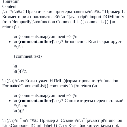
};\nreturn
Content
;\n```\n\n### Практические примеры защиты\n\n#### Пример 1:
Комментарии пользователей\n\n```javascript\nimport DOMPurify
from 'dompurify';\n\nfunction CommentList({ comments }) {\n
return (\n
\n {comments.map(comment => (\n
\n
{comment.author}
\n {/* Безопасно - React экранирует
*/}\n
{comment.text}
\n
\n ))}\n
\n );\n}\n\n// Если нужен HTML (форматирование):\nfunction
FormattedCommentList({ comments }) {\n return (\n
\n {comments.map(comment => (\n
\n
{comment.author}
\n {/* Санитизируем перед вставкой
*/}\n
\n
\n ))}\n
\n );\n}\n```\n\n#### Пример 2: Ссылки\n\n```javascript\nfunction
LinkComponent({ url, label }) {\n // React блокирует javascript: