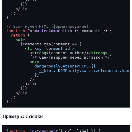
      ))}

</
ul
>
  );

}

// Если нужен HTML (форматирование):
function
FormattedCommentList
(
{ comments }
) {

return
 (

<
ul
>
      {comments.map(comment => (

<
li
key
=
{comment.id}
>
<
strong
>
{comment.author}
</
strong
>
          {/* Санитизируем перед вставкой */}

<
div
dangerouslySetInnerHTML
=
{{
__html:
DOMPurify.sanitize
(
comment.html
            }}

          />
</
li
>
      ))}

</
ul
>
  );

Пример 2: Ссылки
function
LinkComponent
(
{ url, label }
) {
