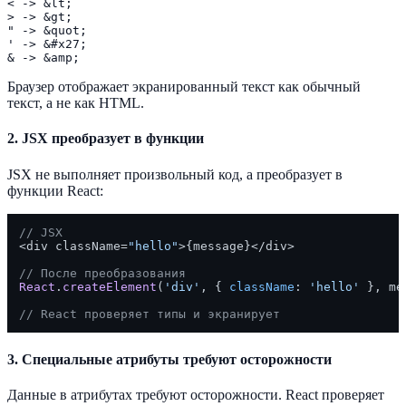
< -> &lt;

> -> &gt;

" -> &quot;

' -> &#x27;

Браузер отображает экранированный текст как обычный
текст, а не как HTML.
2. JSX преобразует в функции
JSX не выполняет произвольный код, а преобразует в
функции React:
// JSX
<div className=
"hello"
>{message}</div>

// После преобразования
React
.
createElement
(
'div'
, { 
className
: 
'hello'
 }, me
// React проверяет типы и экранирует
3. Специальные атрибуты требуют осторожности
Данные в атрибутах требуют осторожности. React проверяет