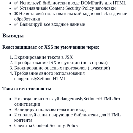
✅ Используй библиотеки вроде DOMPurify для HTML
✅ Устанавливай Content-Security-Policy заголовки
❌ Не вставляй пользовательский код в onclick и другие
обработчики
✅ Валидируй все входные данные
Выводы
React защищает от XSS по умолчанию через:
Экранирование текста в JSX
Преобразование JSX в функции (не в строки)
Блокирование опасных протоколов (javascript:)
Требование явного использования
dangerouslySetInnerHTML
Твоя ответственность:
Никогда не используй dangerouslySetInnerHTML без
санитизации
Валидируй пользовательский ввод
Используй санитизирующие библиотеки для HTML
контента
Следи за Content-Security-Policy