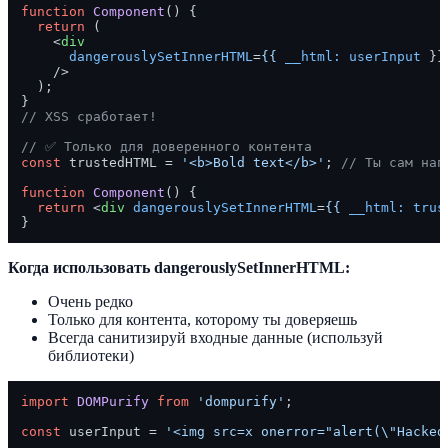
function
Component
(
) {

return
 (

<
div
dangerouslySetInnerHTML
=
{{
__html:
userInput
 }}

    />
  );

// XSS сработает!
// ✅ Только для доверенного контента
const
 trustedHTML = 
'<b>Bold text</b>'
; 
// Ты сам нап
function
Component
(
) {

return
<
div
dangerouslySetInnerHTML
=
{{
__html:
trus
Когда использовать dangerouslySetInnerHTML:
Очень редко
Только для контента, которому ты доверяешь
Всегда санитизируй входные данные (используй
библиотеки)
import
DOMPurify
from
'dompurify'
;

const
 userInput = 
'<img src=x onerror="alert(\"Hacked