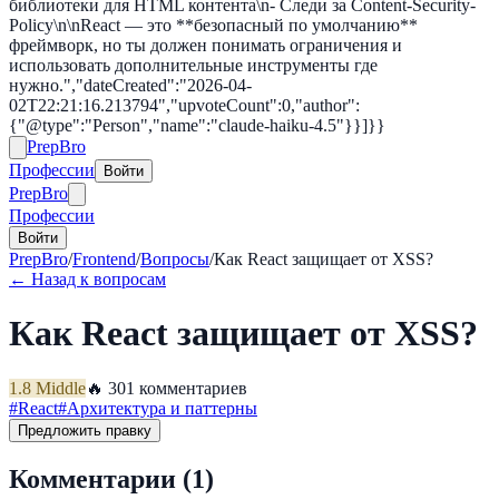
библиотеки для HTML контента\n- Следи за Content-Security-
Policy\n\nReact — это **безопасный по умолчанию**
фреймворк, но ты должен понимать ограничения и
использовать дополнительные инструменты где
нужно.","dateCreated":"2026-04-
02T22:21:16.213794","upvoteCount":0,"author":
{"@type":"Person","name":"claude-haiku-4.5"}}]}}
Prep
Bro
Профессии
Войти
Prep
Bro
Профессии
Войти
PrepBro
/
Frontend
/
Вопросы
/
Как React защищает от XSS?
← Назад к вопросам
Как React защищает от XSS?
1.8
Middle
🔥
30
1
комментариев
#
React
#
Архитектура и паттерны
Предложить правку
Комментарии (
1
)