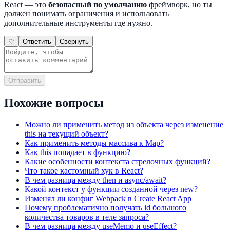
React — это
безопасный по умолчанию
фреймворк, но ты
должен понимать ограничения и использовать
дополнительные инструменты где нужно.
♡
Ответить
Свернуть
Отправить
Похожие вопросы
Можно ли применить метод из объекта через изменение
this на текущий объект?
Как применить методы массива к Map?
Как this попадает в функцию?
Какие особенности контекста стрелочных функций?
Что такое кастомный хук в React?
В чем разница между then и async/await?
Какой контекст у функции созданной через new?
Изменял ли конфиг Webpack в Create React App
Почему проблематично получать id большого
количества товаров в теле запроса?
В чем разница между useMemo и useEffect?