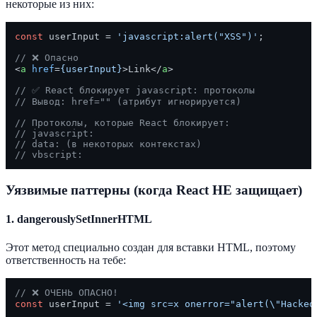
некоторые из них:
const
 userInput = 
'javascript:alert("XSS")'
;

// ❌ Опасно
<
a
href
=
{userInput}
>
Link
</
a
>
// ✅ React блокирует javascript: протоколы
// Вывод: href="" (атрибут игнорируется)
// Протоколы, которые React блокирует:
// javascript:
// data: (в некоторых контекстах)
// vbscript:
Уязвимые паттерны (когда React НЕ защищает)
1. dangerouslySetInnerHTML
Этот метод специально создан для вставки HTML, поэтому
ответственность на тебе:
// ❌ ОЧЕНЬ ОПАСНО!
const
 userInput = 
'<img src=x onerror="alert(\"Hacked