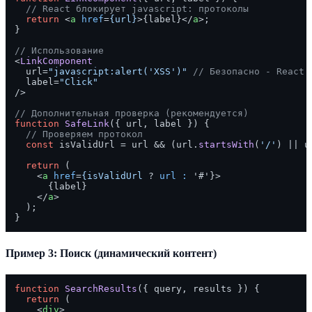
// React блокирует javascript: протоколы
return
<
a
href
=
{url}
>
{label}
</
a
>
;

}

// Использование
<
LinkComponent
  url=
"javascript:alert('XSS')"
// Безопасно - React 
  label=
"Click"
/>

// Дополнительная проверка (рекомендуется)
function
SafeLink
(
{ url, label }
) {

// Проверяем протокол
const
 isValidUrl = url && (url.
startsWith
(
'/'
) || u
return
 (

<
a
href
=
{isValidUrl
 ? 
url
:
 '#'}>
      {label}

</
a
>
  );

Пример 3: Поиск (динамический контент)
function
SearchResults
(
{ query, results }
) {

return
 (

<
div
>