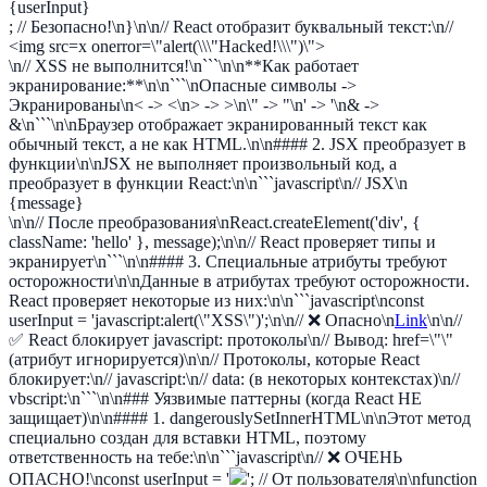
{userInput}
; // Безопасно!\n}\n\n// React отобразит буквальный текст:\n//
<img src=x onerror=\"alert(\\\"Hacked!\\\")\">
\n// XSS не выполнится!\n```\n\n**Как работает
экранирование:**\n\n```\nОпасные символы ->
Экранированы\n< -> <\n> -> >\n\" -> "\n' -> '\n& ->
&\n```\n\nБраузер отображает экранированный текст как
обычный текст, а не как HTML.\n\n#### 2. JSX преобразует в
функции\n\nJSX не выполняет произвольный код, а
преобразует в функции React:\n\n```javascript\n// JSX\n
{message}
\n\n// После преобразования\nReact.createElement('div', {
className: 'hello' }, message);\n\n// React проверяет типы и
экранирует\n```\n\n#### 3. Специальные атрибуты требуют
осторожности\n\nДанные в атрибутах требуют осторожности.
React проверяет некоторые из них:\n\n```javascript\nconst
userInput = 'javascript:alert(\"XSS\")';\n\n// ❌ Опасно\n
Link
\n\n//
✅ React блокирует javascript: протоколы\n// Вывод: href=\"\"
(атрибут игнорируется)\n\n// Протоколы, которые React
блокирует:\n// javascript:\n// data: (в некоторых контекстах)\n//
vbscript:\n```\n\n### Уязвимые паттерны (когда React НЕ
защищает)\n\n#### 1. dangerouslySetInnerHTML\n\nЭтот метод
специально создан для вставки HTML, поэтому
ответственность на тебе:\n\n```javascript\n// ❌ ОЧЕНЬ
ОПАСНО!\nconst userInput = '
'; // От пользователя\n\nfunction