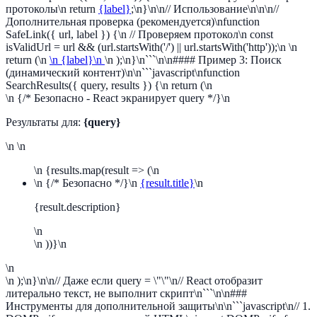
протоколы\n return
{label}
;\n}\n\n// Использование\n
\n\n//
Дополнительная проверка (рекомендуется)\nfunction
SafeLink({ url, label }) {\n // Проверяем протокол\n const
isValidUrl = url && (url.startsWith('/') || url.startsWith('http'));\n \n
return (\n
\n {label}\n
\n );\n}\n```\n\n#### Пример 3: Поиск
(динамический контент)\n\n```javascript\nfunction
SearchResults({ query, results }) {\n return (\n
\n {/* Безопасно - React экранирует query */}\n
Результаты для:
{query}
\n \n
\n {results.map(result => (\n
\n {/* Безопасно */}\n
{result.title}
\n
{result.description}
\n
\n ))}\n
\n
\n );\n}\n\n// Даже если query = \"
\"\n// React отобразит
литерально текст, не выполнит скрипт\n```\n\n###
Инструменты для дополнительной защиты\n\n```javascript\n// 1.