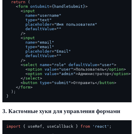
return
 (

<
form
onSubmit
=
{handleSubmit}
>
<
input
name
=
"username"
type
=
"text"
placeholder
=
"Имя пользователя"
defaultValue
=
""
      />
<
input
name
=
"email"
type
=
"email"
placeholder
=
"Email"
defaultValue
=
""
      />
<
select
name
=
"role"
defaultValue
=
"user"
>
<
option
value
=
"user"
>
Пользователь
</
option
>
<
option
value
=
"admin"
>
Администратор
</
option
>
</
select
>
<
button
type
=
"submit"
>
Отправить
</
button
>
</
form
>
  );

3.
Кастомные хуки для управления формами
import
 { useRef, useCallback } 
from
'react'
;
