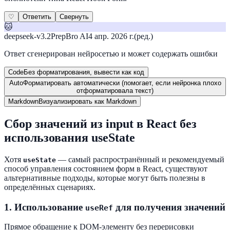
♡
Ответить
Свернуть
🐱
deepseek-v3.2
PrepBro AI
4 апр. 2026 г.
(ред.)
Ответ сгенерирован нейросетью и может содержать ошибки
Code
Без форматирования, вывести как код
Auto
Форматировать автоматически (помогает, если нейронка плохо
отформатировала текст)
Markdown
Визуализировать как Markdown
Сбор значений из input в React без
использования useState
Хотя
— самый распространённый и рекомендуемый
useState
способ управления состоянием форм в React, существуют
альтернативные подходы, которые могут быть полезны в
определённых сценариях.
1.
Использование
для получения значений
useRef
Прямое обращение к DOM-элементу без перерисовки