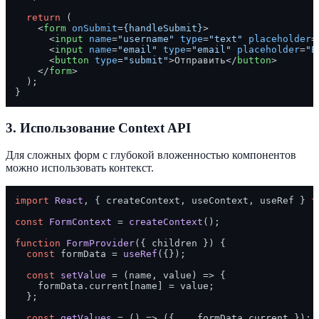
return
 (

<
form
onSubmit
=
{handleSubmit}
>
<
input
name
=
"username"
type
=
"text"
placeholder
=
<
input
name
=
"email"
type
=
"email"
placeholder
=
"E
<
button
type
=
"submit"
>
Отправить
</
button
>
</
form
>
  );

3.
Использование Context API
Для сложных форм с глубокой вложенностью компонентов
можно использовать контекст.
import
React
, { createContext, useContext, useRef } 
f
const
FormContext
 = 
createContext
();

function
FormProvider
(
{ children }
) {

const
 formData = 
useRef
({});

const
setValue
 = (
name, value
) => {

    formData.
current
[name] = value;

  };

const
getValues
 = (
) => ({ ...formData.
current
 });
