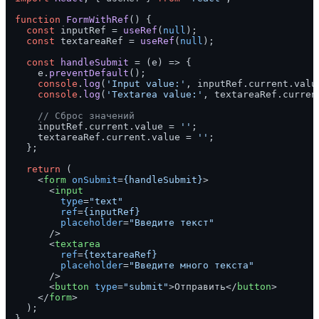
function
FormWithRef
(
) {

const
 inputRef = 
useRef
(
null
);

const
 textareaRef = 
useRef
(
null
);

const
handleSubmit
 = (
e
) => {

    e.
preventDefault
();

console
.
log
(
'Input value:'
, inputRef.
current
.
valu
console
.
log
(
'Textarea value:'
, textareaRef.
curren
// Сброс значений
    inputRef.
current
.
value
 = 
''
;

    textareaRef.
current
.
value
 = 
''
;

  };

return
 (

<
form
onSubmit
=
{handleSubmit}
>
<
input
type
=
"text"
ref
=
{inputRef}
placeholder
=
"Введите текст"
      />
<
textarea
ref
=
{textareaRef}
placeholder
=
"Введите много текста"
      />
<
button
type
=
"submit"
>
Отправить
</
button
>
</
form
>
  );
