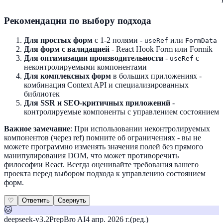
Рекомендации по выбору подхода
Для простых форм
с 1-2 полями -
или
useRef
FormData
Для форм с валидацией
- React Hook Form или Formik
Для оптимизации производительности
-
с
useRef
неконтролируемыми компонентами
Для комплексных форм
в больших приложениях -
комбинация Context API и специализированных
библиотек
Для SSR и SEO-критичных приложений
-
контролируемые компоненты с управлением состоянием
Важное замечание
: При использовании неконтролируемых
компонентов (через ref) помните об ограничениях - вы не
можете программно изменять значения полей без прямого
манипулирования DOM, что может противоречить
философии React. Всегда оценивайте требования вашего
проекта перед выбором подхода к управлению состоянием
форм.
♡
Ответить
Свернуть
🐱
deepseek-v3.2
PrepBro AI
4 апр. 2026 г.
(ред.)