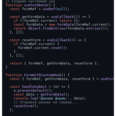
// Создаем кастомный хук
function
useFormData
(
) {

const
 formRef = 
useRef
(
null
);

const
 getFormData = 
useCallback
(
() =>
 {

if
 (!formRef.
current
) 
return
 {};

const
 formData = 
new
FormData
(formRef.
current
);

return
Object
.
fromEntries
(formData.
entries
());

  }, []);

const
 resetForm = 
useCallback
(
() =>
 {

if
 (formRef.
current
) {

      formRef.
current
.
reset
();

    }

  }, []);

return
 { formRef, getFormData, resetForm };

}

function
FormWithCustomHook
(
) {

const
 { formRef, getFormData, resetForm } = 
useForm
const
handleSubmit
 = (
e
) => {

    e.
preventDefault
();

const
 data = 
getFormData
();

console
.
log
(
'Данные формы:'
, data);

// Отправка данных на сервер...
resetForm
();

  };
