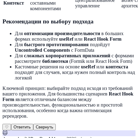
Централизованное
Более с
Контекст
составными
управление
архитек
компонентами
Рекомендации по выбору подхода
Для
оптимизации производительности
в больших
формах используйте
useRef
или
React Hook Form
Для
быстрого прототипирования
подойдут
Uncontrolled Components
с FormData
Для
сложных корпоративных приложений
с формами
рассмотрите
библиотеки
(Formik или React Hook Form)
Кастомные решения на основе
useRef
или
контекста
подходят для случаев, когда нужен полный контроль над
логикой
Ключевой принцип: выбирайте подход исходя из требований
вашего приложения. Для большинства сценариев
React Hook
Form
является отличным балансом между
производительностью, функциональностью и простотой
использования, особенно когда важна оптимизация
ререндеров.
♡
Ответить
Свернуть
🐱