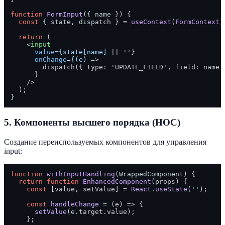
function
FormInput
(
{ name }
) {

const
 { state, dispatch } = 
useContext
(
FormContext
);
return
 (

<
input
value
=
{state[name]
 || ''}

onChange
=
{(e)
 =>
        dispatch({ type: 'UPDATE_FIELD', field: name, 
      }

    />
  );

5. Компоненты высшего порядка (HOC)
Создание переиспользуемых компонентов для управления
input:
function
withInputHandling
(
WrappedComponent
) {

return
function
EnhancedComponent
(
props
) {

const
 [value, setValue] = 
React
.
useState
(
''
);

const
handleChange
 = (
e
) => {

setValue
(e.
target
.
value
);

    };
