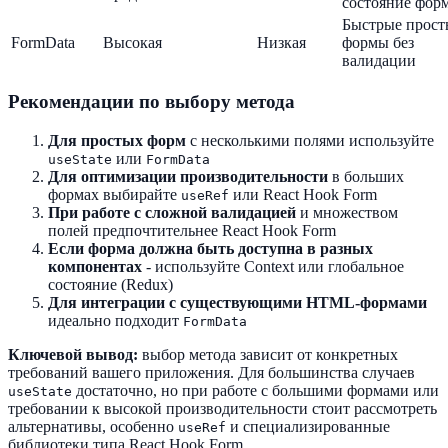
состояние фор
Быстрые прост
FormData
Высокая
Низкая
формы без
валидации
Рекомендации по выбору метода
Для простых форм
с несколькими полями используйте
или
useState
FormData
Для оптимизации производительности
в больших
формах выбирайте
или React Hook Form
useRef
При работе с сложной валидацией
и множеством
полей предпочтительнее React Hook Form
Если форма должна быть доступна в разных
компонентах
- используйте Context или глобальное
состояние (Redux)
Для интеграции с существующими HTML-формами
идеально подходит
FormData
Ключевой вывод:
выбор метода зависит от конкретных
требований вашего приложения. Для большинства случаев
достаточно, но при работе с большими формами или
useState
требовании к высокой производительности стоит рассмотреть
альтернативы, особенно
и специализированные
useRef
библиотеки типа React Hook Form.