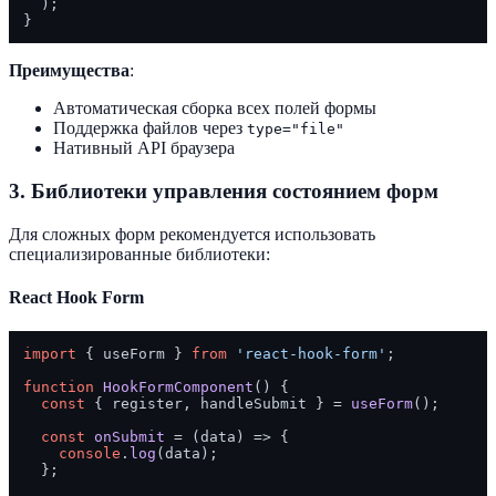
  );

Преимущества
:
Автоматическая сборка всех полей формы
Поддержка файлов через
type="file"
Нативный API браузера
3. Библиотеки управления состоянием форм
Для сложных форм рекомендуется использовать
специализированные библиотеки:
React Hook Form
import
 { useForm } 
from
'react-hook-form'
;

function
HookFormComponent
(
) {

const
 { register, handleSubmit } = 
useForm
();

const
onSubmit
 = (
data
) => {

console
.
log
(data);

  };
