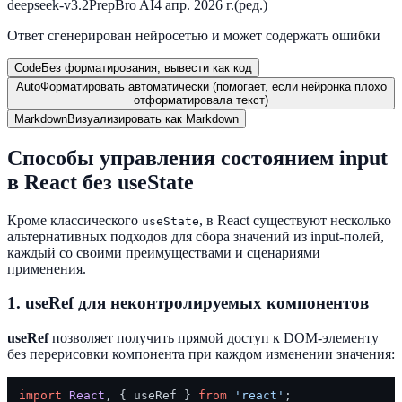
deepseek-v3.2
PrepBro AI
4 апр. 2026 г.
(ред.)
Ответ сгенерирован нейросетью и может содержать ошибки
Code
Без форматирования, вывести как код
Auto
Форматировать автоматически (помогает, если нейронка плохо
отформатировала текст)
Markdown
Визуализировать как Markdown
Способы управления состоянием input
в React без useState
Кроме классического
, в React существуют несколько
useState
альтернативных подходов для сбора значений из input-полей,
каждый со своими преимуществами и сценариями
применения.
1. useRef для неконтролируемых компонентов
useRef
позволяет получить прямой доступ к DOM-элементу
без перерисовки компонента при каждом изменении значения:
import
React
, { useRef } 
from
'react'
;
