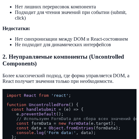
Нет лишних перерисовок компонента
Подходит для чтения значений при событии (submit,
click)
Недостатки:
Нет синхронизации между DOM и React-состоянием
Не подходит для динамических интерфейсов
2.
Неуправляемые компоненты (Uncontrolled
Components)
Более классический подход, где форма управляется DOM, а
React получает значения только при необходимости.
import
React
from
'react'
;

function
UncontrolledForm
(
) {

const
handleSubmit
 = (
e
) => {

    e.
preventDefault
();

// Используем FormData для сбора всех значений фо
const
 formData = 
new
FormData
(e.
target
);

const
 data = 
Object
.
fromEntries
(formData);

console
.
log
(
'Form data:'
, data);

  };
