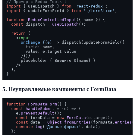
// Пример с Redux Toolkit
import
 { useDispatch } 
from
'react-redux'
import
 { updateFormField } 
from
'./formSlice'
;

function
ReduxControlledInput
(
{ name }
) {

const
 dispatch = 
useDispatch
();

return
 (

<
input
onChange
=
{(e)
 =>
 dispatch(updateFormField({

        field: name,

        value: e.target.value

      }))}

      placeholder={`Введите ${name}`}

    />
  );

5.
Неуправляемые компоненты с FormData
function
FormDataForm
(
) {

const
handleSubmit
 = (
e
) => {

    e.
preventDefault
();

const
 formData = 
new
FormData
(e.
target
);

const
 data = 
Object
.
fromEntries
(formData.
entries
(
console
.
log
(
'Данные формы:'
, data);

  };
