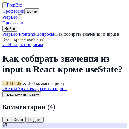
Prep
Bro
Профессии
Войти
Prep
Bro
Профессии
Войти
PrepBro
/
Frontend
/
Вопросы
/
Как собирать значения из input в
React кроме useState?
← Назад к вопросам
Как собирать значения из
input в React кроме useState?
2.0
Middle
🔥
30
4
комментариев
#
React
#
Архитектура и паттерны
Предложить правку
Комментарии (
4
)
По лайкам
По дате
🐱