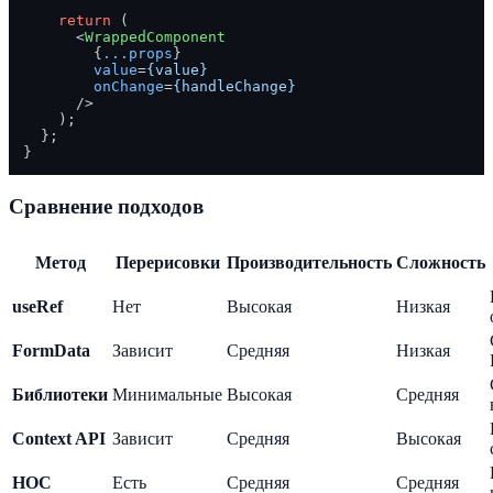
return
 (

<
WrappedComponent
        {
...props
}

value
=
{value}
onChange
=
{handleChange}
      />
    );

  };

Сравнение подходов
Метод
Перерисовки
Производительность
Сложность
useRef
Нет
Высокая
Низкая
FormData
Зависит
Средняя
Низкая
Библиотеки
Минимальные
Высокая
Средняя
Context API
Зависит
Средняя
Высокая
HOC
Есть
Средняя
Средняя