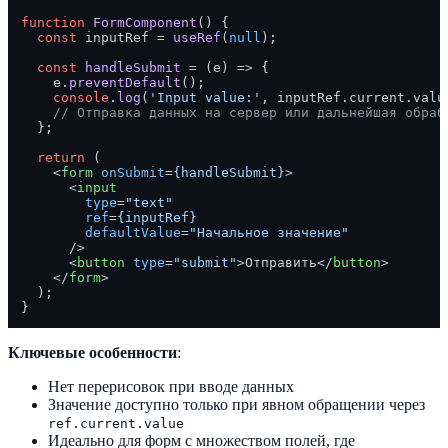
function
FormComponent
(
) {

const
 inputRef = 
useRef
(
null
);

const
handleSubmit
 = (
e
) => {

    e.
preventDefault
();

console
.
log
(
'Input value:'
, inputRef.
current
.
valu
// Отправка данных на сервер или дальнейшая обраб
  };

return
 (

<
form
onSubmit
=
{handleSubmit}
>
<
input
type
=
"text"
ref
=
{inputRef}
defaultValue
=
"Начальное значение"
      />
<
button
type
=
"submit"
>
Отправить
</
button
>
</
form
>
  );

Ключевые особенности
:
Нет перерисовок при вводе данных
Значение доступно только при явном обращении через
ref.current.value
Идеально для форм с множеством полей, где