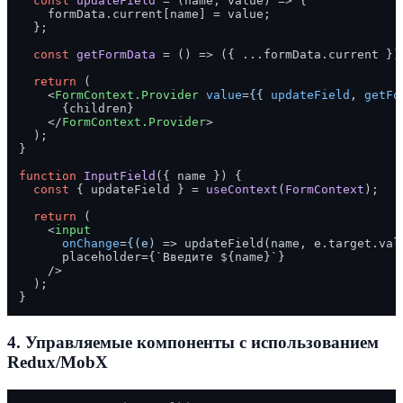
const
updateField
 = (
name, value
) => {

    formData.
current
[name] = value;

  };

const
getFormData
 = (
) => ({ ...formData.
current
 });
return
 (

<
FormContext.Provider
value
=
{{
updateField
, 
getFo
      {children}

</
FormContext.Provider
>
  );

}

function
InputField
(
{ name }
) {

const
 { updateField } = 
useContext
(
FormContext
);

return
 (

<
input
onChange
=
{(e)
 =>
 updateField(name, e.target.valu
      placeholder={`Введите ${name}`}

    />
  );

4.
Управляемые компоненты с использованием
Redux/MobX