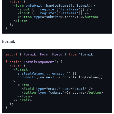
return
 (

<
form
onSubmit
=
{handleSubmit(onSubmit)}
>
<
input
 {
...register
('
firstName
')} />
<
input
 {
...register
('
lastName
')} />
<
button
type
=
"submit"
>
Отправить
</
button
>
</
form
>
  );

Formik
import
 { 
Formik
, 
Form
, 
Field
 } 
from
'formik'
;

function
FormikComponent
(
) {

return
 (

<
Formik
initialValues
=
{{
email:
 '' }}

onSubmit
=
{(values)
 =>
 console.log(values)}

    >

<
Form
>
<
Field
type
=
"email"
name
=
"email"
 />
<
button
type
=
"submit"
>
Отправить
</
button
>
</
Form
>
</
Formik
>
  );
