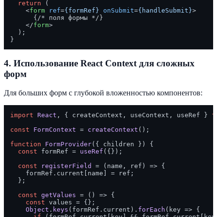
return
 (

<
form
ref
=
{formRef}
onSubmit
=
{handleSubmit}
>
      {/* поля формы */}

</
form
>
  );

4.
Использование React Context для сложных
форм
Для больших форм с глубокой вложенностью компонентов:
import
React
, { createContext, useContext, useRef } 
f
const
FormContext
 = 
createContext
();

function
FormProvider
(
{ children }
) {

const
 formRef = 
useRef
({});

const
registerField
 = (
name, ref
) => {

    formRef.
current
[name] = ref;

  };

const
getValues
 = (
) => {

const
 values = {};

Object
.
keys
(formRef.
current
).
forEach
(
key
 =>
 {

if
 (formRef.
current
[key] && formRef.
current
[key