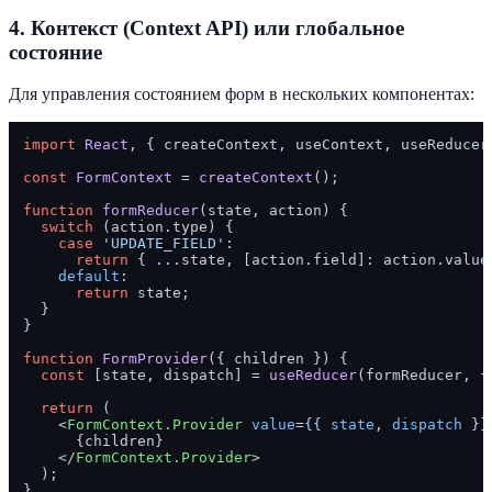
4. Контекст (Context API) или глобальное
состояние
Для управления состоянием форм в нескольких компонентах:
import
React
, { createContext, useContext, useReducer
const
FormContext
 = 
createContext
();

function
formReducer
(
state, action
) {

switch
 (action.
type
) {

case
'UPDATE_FIELD'
:

return
 { ...state, [action.
field
]: action.
value
default
:

return
 state;

  }

}

function
FormProvider
(
{ children }
) {

const
 [state, dispatch] = 
useReducer
(formReducer, {}
return
 (

<
FormContext.Provider
value
=
{{
state
, 
dispatch
 }}
      {children}

</
FormContext.Provider
>
  );

}
