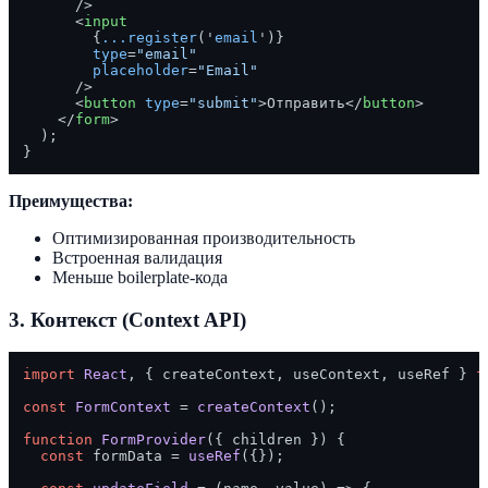
      />
<
input
        {
...register
('
email
')}

type
=
"email"
placeholder
=
"Email"
      />
<
button
type
=
"submit"
>
Отправить
</
button
>
</
form
>
  );

Преимущества:
Оптимизированная производительность
Встроенная валидация
Меньше boilerplate-кода
3.
Контекст (Context API)
import
React
, { createContext, useContext, useRef } 
f
const
FormContext
 = 
createContext
();

function
FormProvider
(
{ children }
) {

const
 formData = 
useRef
({});
