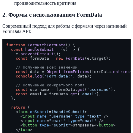
производительность критична
2. Формы с использованием FormData
Современный подход для работы с формами через нативный
FormData API:
function
FormWithFormData
(
) {

const
handleSubmit
 = (
e
) => {

    e.
preventDefault
();

const
 formData = 
new
FormData
(e.
target
);

// Получение всех значений
const
 data = 
Object
.
fromEntries
(formData.
entries
(
console
.
log
(
'Form data:'
, data);

// Получение конкретного поля
const
 username = formData.
get
(
'username'
);

const
 email = formData.
get
(
'email'
);

  };

return
 (

<
form
onSubmit
=
{handleSubmit}
>
<
input
name
=
"username"
type
=
"text"
 />
<
input
name
=
"email"
type
=
"email"
 />
<
button
type
=
"submit"
>
Отправить
</
button
>
</
form
>