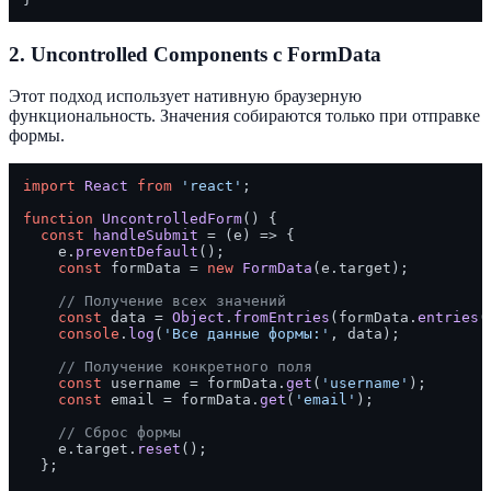
2.
Uncontrolled Components с FormData
Этот подход использует нативную браузерную
функциональность. Значения собираются только при отправке
формы.
import
React
from
'react'
;

function
UncontrolledForm
(
) {

const
handleSubmit
 = (
e
) => {

    e.
preventDefault
();

const
 formData = 
new
FormData
(e.
target
);

// Получение всех значений
const
 data = 
Object
.
fromEntries
(formData.
entries
(
console
.
log
(
'Все данные формы:'
, data);

// Получение конкретного поля
const
 username = formData.
get
(
'username'
);

const
 email = formData.
get
(
'email'
);

// Сброс формы
    e.
target
.
reset
();

  };
