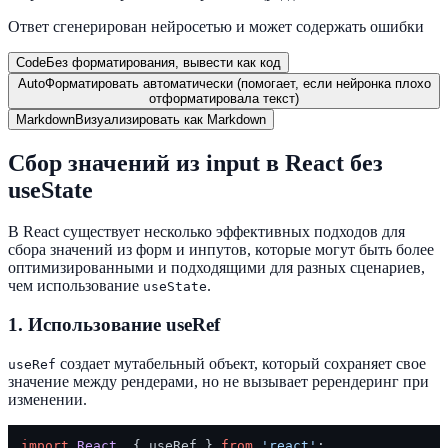
Ответ сгенерирован нейросетью и может содержать ошибки
Code
Без форматирования, вывести как код
Auto
Форматировать автоматически (помогает, если нейронка плохо
отформатировала текст)
Markdown
Визуализировать как Markdown
Сбор значений из input в React без
useState
В React существует несколько эффективных подходов для
сбора значений из форм и инпутов, которые могут быть более
оптимизированными и подходящими для разных сценариев,
чем использование
.
useState
1.
Использование useRef
создает мутабельный объект, который сохраняет свое
useRef
значение между рендерами, но не вызывает ререндеринг при
изменении.
import
React
, { useRef } 
from
'react'
;
