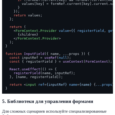
        values[key] = formRef.
current
[key].
current
.
va
      }

    });

return
 values;

  };

return
 (

<
FormContext.Provider
value
=
{{
registerField
, 
get
      {children}

</
FormContext.Provider
>
  );

}

function
InputField
(
{ name, ...props }
) {

const
 inputRef = 
useRef
(
null
);

const
 { registerField } = 
useContext
(
FormContext
);

React
.
useEffect
(
() =>
 {

registerField
(name, inputRef);

  }, [name, registerField]);

return
<
input
ref
=
{inputRef}
name
=
{name}
 {
...props
}
5.
Библиотеки для управления формами
Для сложных сценариев используйте специализированные