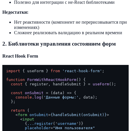
Полезно для интеграции с не-React библиотеками
Недостатки:
Нет реактивности (компонент не перерисовывается при
изменениях)
Сложнее реализовать валидацию в реальном времени
2.
Библиотеки управления состоянием форм
React Hook Form
import
 { useForm } 
from
'react-hook-form'
;

function
FormWithReactHookForm
(
) {

const
 { register, handleSubmit } = 
useForm
();

const
onSubmit
 = (
data
) => {

console
.
log
(
'Данные формы:'
, data);

  };

return
 (

<
form
onSubmit
=
{handleSubmit(onSubmit)}
>
<
input
        {
...register
('
username
')}

placeholder
=
"Имя пользователя"