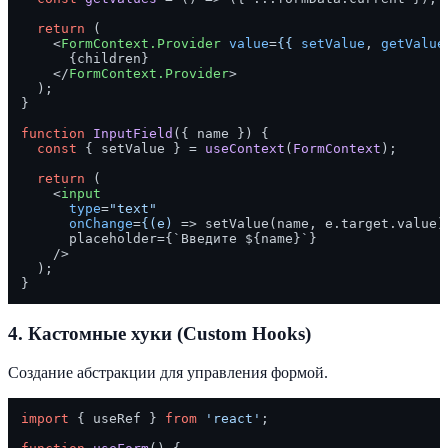
return
 (

<
FormContext.Provider
value
=
{{
setValue
, 
getValue
      {children}

</
FormContext.Provider
>
  );

}

function
InputField
(
{ name }
) {

const
 { setValue } = 
useContext
(
FormContext
);

return
 (

<
input
type
=
"text"
onChange
=
{(e)
 =>
 setValue(name, e.target.value)}
      placeholder={`Введите ${name}`}

    />
  );

4.
Кастомные хуки (Custom Hooks)
Создание абстракции для управления формой.
import
 { useRef } 
from
'react'
;
