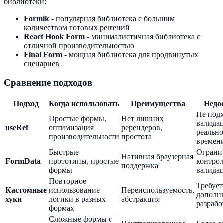
библиотеки:
Formik
- популярная библиотека с большим
количеством готовых решений
React Hook Form
- минималистичная библиотека с
отличной производительностью
Final Form
- мощная библиотека для продвинутых
сценариев
Сравнение подходов
Подход
Когда использовать
Преимущества
Недо
Не подх
Простые формы,
Нет лишних
валида
useRef
оптимизация
ререндеров,
реальн
производительности
простота
времен
Быстрые
Ограни
Нативная браузерная
FormData
прототипы, простые
контрол
поддержка
формы
валида
Повторное
Требует
Кастомные
использование
Переиспользуемость,
дополн
хуки
логики в разных
абстракция
разрабо
формах
Сложные формы с