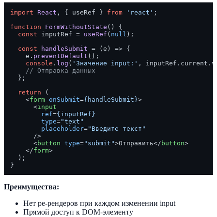
import
React
, { useRef } 
from
'react'
;

function
FormWithoutState
(
) {

const
 inputRef = 
useRef
(
null
);

const
handleSubmit
 = (
e
) => {

    e.
preventDefault
();

console
.
log
(
'Значение input:'
, inputRef.
current
.
v
// Отправка данных
  };

return
 (

<
form
onSubmit
=
{handleSubmit}
>
<
input
ref
=
{inputRef}
type
=
"text"
placeholder
=
"Введите текст"
      />
<
button
type
=
"submit"
>
Отправить
</
button
>
</
form
>
  );

Преимущества:
Нет ре-рендеров при каждом изменении input
Прямой доступ к DOM-элементу