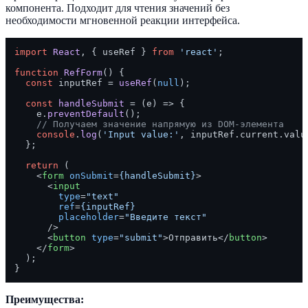
компонента. Подходит для чтения значений без
необходимости мгновенной реакции интерфейса.
import
React
, { useRef } 
from
'react'
;

function
RefForm
(
) {

const
 inputRef = 
useRef
(
null
);

const
handleSubmit
 = (
e
) => {

    e.
preventDefault
();

// Получаем значение напрямую из DOM-элемента
console
.
log
(
'Input value:'
, inputRef.
current
.
valu
  };

return
 (

<
form
onSubmit
=
{handleSubmit}
>
<
input
type
=
"text"
ref
=
{inputRef}
placeholder
=
"Введите текст"
      />
<
button
type
=
"submit"
>
Отправить
</
button
>
</
form
>
  );

Преимущества: