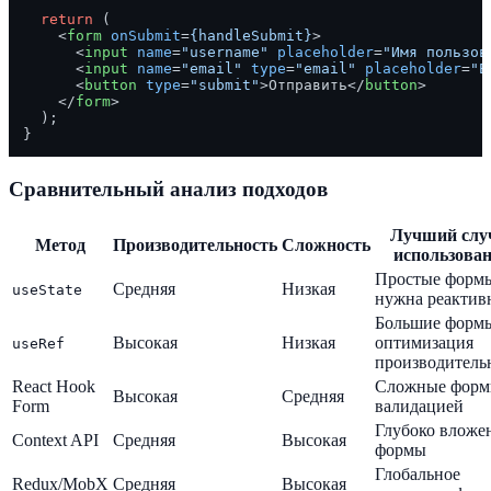
return
 (

<
form
onSubmit
=
{handleSubmit}
>
<
input
name
=
"username"
placeholder
=
"Имя пользов
<
input
name
=
"email"
type
=
"email"
placeholder
=
"E
<
button
type
=
"submit"
>
Отправить
</
button
>
</
form
>
  );

Сравнительный анализ подходов
Лучший слу
Метод
Производительность
Сложность
использова
Простые форм
Средняя
Низкая
useState
нужна реактив
Большие форм
Высокая
Низкая
оптимизация
useRef
производитель
React Hook
Сложные форм
Высокая
Средняя
Form
валидацией
Глубоко вложе
Context API
Средняя
Высокая
формы
Глобальное
Redux/MobX
Средняя
Высокая