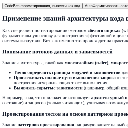
Code
Без форматирования, вывести как код
Auto
Форматировать авто
Применение знаний архитектуры кода в
Как специалист по тестированию методом
«белого ящика»
(wh
фундаментальную основу для построения эффективной и целен
системы «изнутри». Вот как именно это происходит на практик
Понимание потоков данных и зависимостей
Знание архитектуры, такой как
многослойная (n-tier)
,
микросе
Точно определять границы модулей и компонентов
для
Прослеживать полные пути выполнения запроса
от то
построения исчерпывающих трасс выполнения.
Выявлять скрытые зависимости
(например, общий кэш,
Например, зная, что приложение использует
архитектурный 
состояние) и запросов (только читающих), учитывая возможну
Проектирование тестов на основе паттернов про
Знание
паттернов проектирования
напрямую влияет на выбор