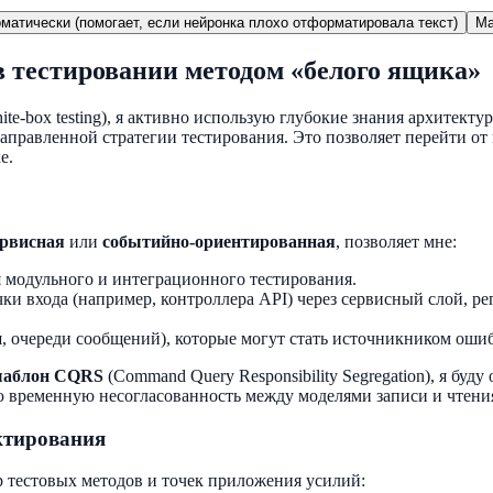
матически (помогает, если нейронка плохо отформатировала текст)
Ma
 тестировании методом «белого ящика»
ite-box testing), я активно использую глубокие знания архитект
аправленной стратегии тестирования. Это позволяет перейти о
е.
рвисная
или
событийно-ориентированная
, позволяет мне:
 модульного и интеграционного тестирования.
чки входа (например, контроллера API) через сервисный слой, р
 очереди сообщений), которые могут стать источникником ошибок
шаблон CQRS
(Command Query Responsibility Segregation), я бу
ю временную несогласованность между моделями записи и чтени
ектирования
 тестовых методов и точек приложения усилий: