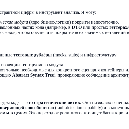
страктной цифры в инструмент анализа. Я могу:
ческие модули
(ядро бизнес-логики) покрыты недостаточно.
аблонных частях кода (например, в
DTO
или простых
геттерах/
аф вызовов, чтобы обеспечить покрытие всех значимых ветвлений 
тивные
тестовые дублёры
(mocks, stubs) и инфраструктуру:
 изоляции тестируемого модуля.
ют только необходимые для конкретного сценария контейнеры и
омощью
Abstract Syntax Tree
), проверяющие соблюдение архитект
ктуры кода — это
стратегический актив
. Они позволяют специа
оверяющей способностью
(fault-detection capability) и в коне
темы в целом
. Это переход от роли «того, кто ищет баги» к рол