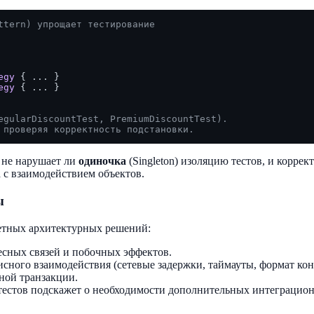
ttern) упрощает тестирование
egy
egy
 { ... }

egularDiscountTest, PremiumDiscountTest).
 проверяя корректность подстановки.
 не нарушает ли
одиночка
(Singleton) изоляцию тестов, и коррек
а с взаимодействием объектов.
ы
ретных архитектурных решений:
есных связей и побочных эффектов.
ного взаимодействия (сетевые задержки, таймауты, формат конт
нной транзакции.
тестов подскажет о необходимости дополнительных интеграцион