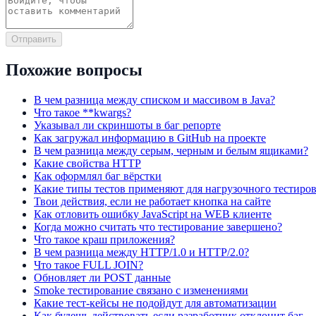
Отправить
Похожие вопросы
В чем разница между списком и массивом в Java?
Что такое **kwargs?
Указывал ли скриншоты в баг репорте
Как загружал информацию в GitHub на проекте
В чем разница между серым, черным и белым ящиками?
Какие свойства HTTP
Как оформлял баг вёрстки
Какие типы тестов применяют для нагрузочного тестиро
Твои действия, если не работает кнопка на сайте
Как отловить ошибку JavaScript на WEB клиенте
Когда можно считать что тестирование завершено?
Что такое краш приложения?
В чем разница между HTTP/1.0 и HTTP/2.0?
Что такое FULL JOIN?
Обновляет ли POST данные
Smoke тестирование связано с изменениями
Какие тест-кейсы не подойдут для автоматизации
Как будешь действовать если разработчик отклонит баг