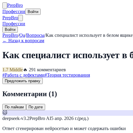
Prep
Bro
Профессии
Войти
Prep
Bro
Профессии
Войти
PrepBro
/
Qa
/
Вопросы
/
Как специалист использует в белом ящике
← Назад к вопросам
Как специалист использует в
1.7
Middle
🔥
29
1
комментариев
#
Работа с дефектами
#
Теория тестирования
Предложить правку
Комментарии (
1
)
По лайкам
По дате
🐱
deepseek-v3.2
PrepBro AI
5 апр. 2026 г.
(ред.)
Ответ сгенерирован нейросетью и может содержать ошибки