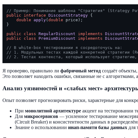
// Пример: Понимание шаблона "Стратегия" (Strategy Pa
public
interface
DiscountStrategy
 {

double
apply
(
double
 price)
;

}

public
class
RegularDiscount
implements
DiscountStrat
public
class
PremiumDiscount
implements
DiscountStrat
// В white-box тестировании я сосредоточусь на:
// 1. Модульных тестах каждой конкретной стратегии (R
// 2. Тестах контекста, который использует стратегию,
Я проверяю, правильно ли
фабричный метод
создаёт объекты,
Это позволяет находить ошибки, связанные не с алгоритмами, 
Анализ уязвимостей и «слабых мест» архитектур
Опыт позволяет прогнозировать риски, характерные для конк
При
монолитной архитектуре
акцент на тестировании т
Для
микросервисов
— усиленное тестирование межсервис
(Circuit Breaker) и консистентности данных в распределё
Знание о использовании
инап-памяти базы данных
для 