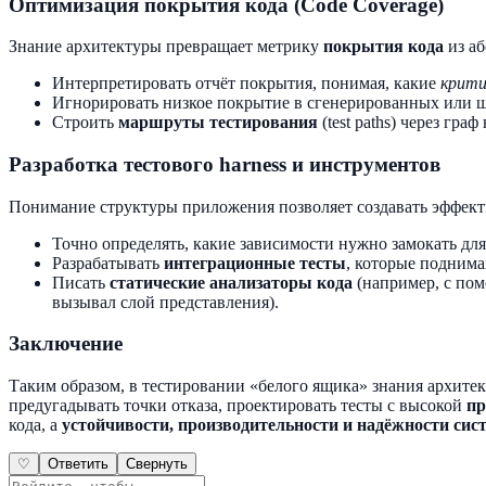
Оптимизация покрытия кода (Code Coverage)
Знание архитектуры превращает метрику
покрытия кода
из аб
Интерпретировать отчёт покрытия, понимая, какие
крити
Игнорировать низкое покрытие в сгенерированных или ш
Строить
маршруты тестирования
(test paths) через гр
Разработка тестового harness и инструментов
Понимание структуры приложения позволяет создавать эффек
Точно определять, какие зависимости нужно замокать для
Разрабатывать
интеграционные тесты
, которые поднима
Писать
статические анализаторы кода
(например, с п
вызывал слой представления).
Заключение
Таким образом, в тестировании «белого ящика» знания архите
предугадывать точки отказа, проектировать тесты с высокой
пр
кода, а
устойчивости, производительности и надёжности сис
♡
Ответить
Свернуть