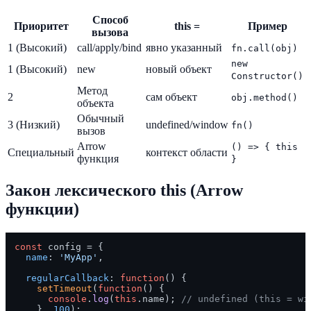
Способ
Приоритет
this =
Пример
вызова
1 (Высокий)
call/apply/bind
явно указанный
fn.call(obj)
new
1 (Высокий)
new
новый объект
Constructor()
Метод
2
сам объект
obj.method()
объекта
Обычный
3 (Низкий)
undefined/window
fn()
вызов
Arrow
() => { this
Специальный
контекст области
функция
}
Закон лексического this (Arrow
функции)
const
 config = {

name
: 
'MyApp'
,

regularCallback
: 
function
(
) {

setTimeout
(
function
(
) {

console
.
log
(
this
.
name
); 
// undefined (this = wi
    }, 
100
);
