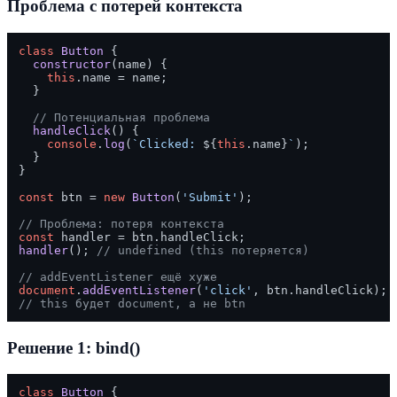
Проблема с потерей контекста
class
Button
 {

constructor
(
name
) {

this
.
name
 = name;

  }

// Потенциальная проблема
handleClick
(
) {

console
.
log
(
`Clicked: 
${
this
.name}
`
);

  }

}

const
 btn = 
new
Button
(
'Submit'
);

// Проблема: потеря контекста
const
 handler = btn.
handleClick
handler
(); 
// undefined (this потеряется)
// addEventListener ещё хуже
document
.
addEventListener
(
'click'
, btn.
handleClick
// this будет document, а не btn
Решение 1: bind()
class
Button
 {
