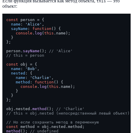
Если функция вызывается как метод объекта,
— это
this
объект:
const
 person = {

name
: 
'Alice'
,

sayName
: 
function
(
) {

console
.
log
(
this
.
name
);

  }

};

person.
sayName
(); 
// 'Alice'
// this = person
const
 obj = {

name
: 
'Bob'
,

nested
: {

name
: 
'Charlie'
,

method
: 
function
(
) {

console
.
log
(
this
.
name
);

    }

  }

};

obj.
nested
.
method
(); 
// 'Charlie'
// this = obj.nested (непосредственный левый объект)
// Но если сохранить метод в переменную
const
 method = obj.
nested
.
method
method
(); 
// undefined