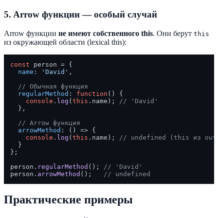
5. Arrow функции — особый случай
Arrow функции
не имеют собственного this
. Они берут
this
из окружающей области (lexical this):
const
 person = {

name
: 
'David'
,

// Обычная функция
regularMethod
: 
function
(
) {

console
.
log
(
this
.
name
); 
// 'David'
  },

// Arrow функция
arrowMethod
: 
() =>
 {

console
.
log
(
this
.
name
); 
// undefined (this из out
  }

};

person.
regularMethod
(); 
// 'David'
person.
arrowMethod
();   
// undefined
Практические примеры