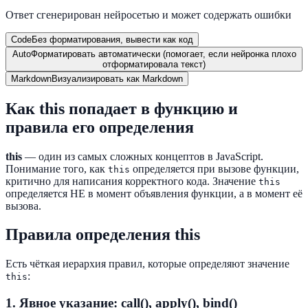
Ответ сгенерирован нейросетью и может содержать ошибки
Code
Без форматирования, вывести как код
Auto
Форматировать автоматически (помогает, если нейронка плохо
отформатировала текст)
Markdown
Визуализировать как Markdown
Как this попадает в функцию и
правила его определения
this
— один из самых сложных концептов в JavaScript.
Понимание того, как
определяется при вызове функции,
this
критично для написания корректного кода. Значение
this
определяется НЕ в момент объявления функции, а в момент её
вызова.
Правила определения this
Есть чёткая иерархия правил, которые определяют значение
:
this
1. Явное указание: call(), apply(), bind()