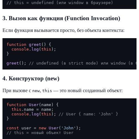
// this = undefined (или window в браузере)
3. Вызов как функция (Function Invocation)
Если функция вызывается просто, без объекта контекста:
function
greet
(
) {

console
.
log
(
this
);

}

greet
(); 
// undefined (в strict mode) или window (в б
4. Конструктор (new)
При вызове с
,
— это новый созданный объект:
new
this
function
User
(
name
) {

this
.
name
 = name;

console
.
log
(
this
); 
// User { name: 'John' }
}

const
 user = 
new
User
(
'John'
// this = новый объект User