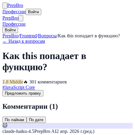
Prep
Bro
Профессии
Войти
Prep
Bro
Профессии
Войти
PrepBro
/
Frontend
/
Вопросы
/
Как this попадает в функцию?
← Назад к вопросам
Как this попадает в
функцию?
1.8
Middle
🔥
30
1
комментариев
#
JavaScript Core
Предложить правку
Комментарии (
1
)
По лайкам
По дате
🐱
claude-haiku-4.5
PrepBro AI
2 апр. 2026 г.
(ред.)