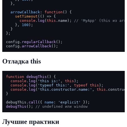
  },

arrowCallback
: 
function
(
) {

setTimeout
(
() =>
 {

console
.
log
(
this
.
name
); 
// 'MyApp' (this из arr
    }, 
100
);

  }

};

config.
regularCallback
();

config.
arrowCallback
Отладка this
function
debugThis
(
) {

console
.
log
(
'this is:'
, 
this
);

console
.
log
(
'typeof this:'
, 
typeof
this
);

console
.
log
(
'this.constructor.name:'
, 
this
.
construc
}

debugThis.
call
({ 
name
: 
'explicit'
debugThis
(); 
// undefined или window
Лучшие практики