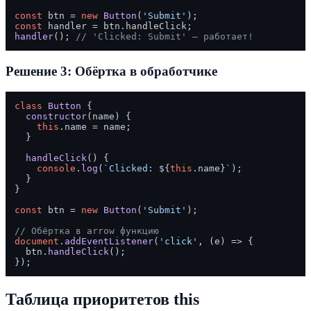
const
 btn = 
new
Button
(
'Submit'
const
 handler = btn.
handleClick
handler
(); 
// 'Clicked: Submit' — работает!
Решение 3: Обёртка в обработчике
class
Button
 {

constructor
(
name
) {

this
.
name
 = name;

  }

handleClick
(
) {

console
.
log
(
`Clicked: 
${
this
.name}
`
);

  }

}

const
 btn = 
new
Button
(
'Submit'
);

// Обёртка в arrow функцию
document
.
addEventListener
(
'click'
, 
(
e
) =>
 {

  btn.
handleClick
();

Таблица приоритетов this