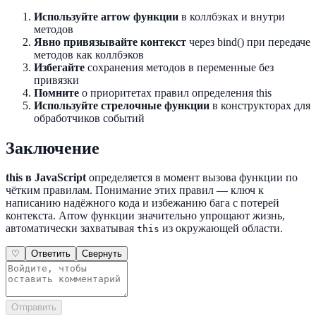
Используйте arrow функции
в коллбэках и внутри
методов
Явно привязывайте контекст
через bind() при передаче
методов как коллбэков
Избегайте
сохранения методов в переменные без
привязки
Помните
о приоритетах правил определения this
Используйте стрелочные функции
в конструкторах для
обработчиков событий
Заключение
this в JavaScript
определяется в момент вызова функции по
чётким правилам. Понимание этих правил — ключ к
написанию надёжного кода и избежанию бага с потерей
контекста. Arrow функции значительно упрощают жизнь,
автоматически захватывая
из окружающей области.
this
♡
Ответить
Свернуть
Отправить