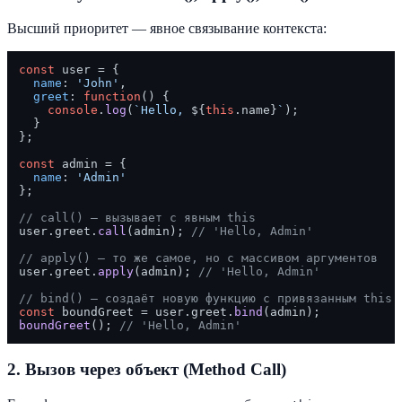
Высший приоритет — явное связывание контекста:
const
 user = {

name
: 
'John'
,

greet
: 
function
(
) {

console
.
log
(
`Hello, 
${
this
.name}
`
);

  }

};

const
 admin = {

name
: 
'Admin'
};

// call() — вызывает с явным this
user.
greet
.
call
(admin); 
// 'Hello, Admin'
// apply() — то же самое, но с массивом аргументов
user.
greet
.
apply
(admin); 
// 'Hello, Admin'
// bind() — создаёт новую функцию с привязанным this
const
 boundGreet = user.
greet
.
bind
boundGreet
(); 
// 'Hello, Admin'
2. Вызов через объект (Method Call)