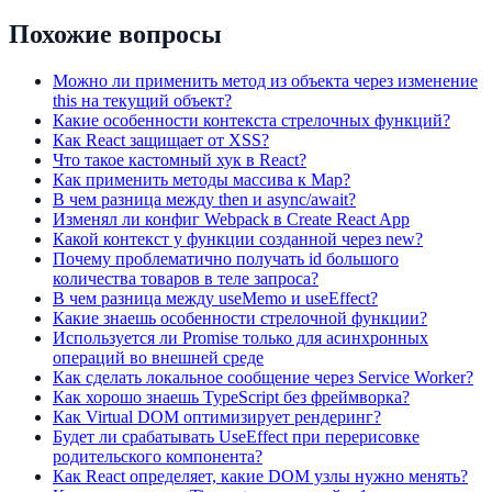
Похожие вопросы
Можно ли применить метод из объекта через изменение
this на текущий объект?
Какие особенности контекста стрелочных функций?
Как React защищает от XSS?
Что такое кастомный хук в React?
Как применить методы массива к Map?
В чем разница между then и async/await?
Изменял ли конфиг Webpack в Create React App
Какой контекст у функции созданной через new?
Почему проблематично получать id большого
количества товаров в теле запроса?
В чем разница между useMemo и useEffect?
Какие знаешь особенности стрелочной функции?
Используется ли Promise только для асинхронных
операций во внешней среде
Как сделать локальное сообщение через Service Worker?
Как хорошо знаешь TypeScript без фреймворка?
Как Virtual DOM оптимизирует рендеринг?
Будет ли срабатывать UseEffect при перерисовке
родительского компонента?
Как React определяет, какие DOM узлы нужно менять?