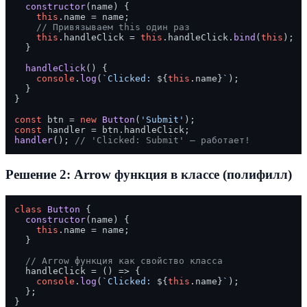
constructor
(
name
) {

this
.
name
 = name;

// Привязываем this один раз
this
.
handleClick
 = 
this
.
handleClick
.
bind
(
this
);

  }

handleClick
(
) {

console
.
log
(
`Clicked: 
${
this
.name}
`
);

  }

}

const
 btn = 
new
Button
(
'Submit'
const
 handler = btn.
handleClick
handler
(); 
// 'Clicked: Submit' — работает!
Решение 2: Arrow функция в классе (полифилл)
class
Button
 {

constructor
(
name
) {

this
.
name
 = name;

  }

// Arrow функция как свойство класса
  handleClick = 
() =>
 {

console
.
log
(
`Clicked: 
${
this
.name}
`
);

  };

}
