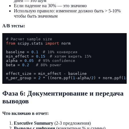
дней — это шум
Если падение на 30% — это значимо
Использую правило: изменение должно быть > 5-10%
чтобы быть значимым
A/B тесты:
# Расчет sample size
from
 scipy.stats 
import
 norm

baseline = 
0.1
# 10% конверсия
min_effect = 
0.15
# хотим видеть 15%
alpha = 
0.05
# 95% confidence
beta = 
0.2
# 80% power
effect_size = min_effect - baseline

n_per_group = 
2
 * ((norm.ppf(
1
-alpha/
2
) + norm.ppf(
1
-
Фаза 6: Документирование и передача
выводов
Что включаю в отчет:
Executive Summary
(2-3 предложения)
Выводы с цифрами
(конкретные % и суммы)