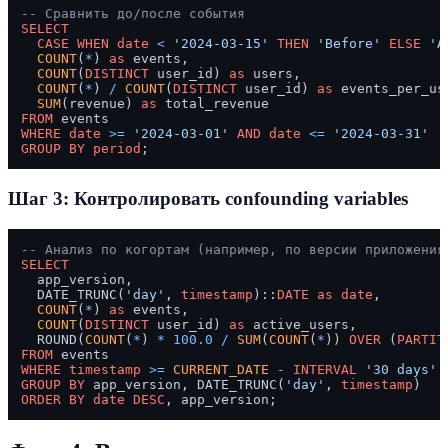
-- Сравнить до/после события
SELECT
CASE
WHEN
date
<
'2024-03-15'
THEN
'Before'
ELSE
'A
COUNT
(
*
) 
as
 events,

COUNT
(
DISTINCT
 user_id) 
as
 users,

COUNT
(
*
) 
/
COUNT
(
DISTINCT
 user_id) 
as
 events_per_use
SUM
(revenue) 
as
FROM
WHERE
date
>=
'2024-03-01'
AND
date
<=
'2024-03-31'
GROUP
BY
period
Шаг 3: Контролировать confounding variables
-- Анализ по когортам (например, по версии приложения
SELECT
  app_version,

  DATE_TRUNC(
'day'
, 
timestamp
)::
DATE
as
date
,

COUNT
(
*
) 
as
 events,

COUNT
(
DISTINCT
 user_id) 
as
 active_users,

  ROUND(
COUNT
(
*
) 
*
100.0
/
SUM
(
COUNT
(
*
)) 
OVER
 (
PARTIT
FROM
WHERE
timestamp
>=
CURRENT_DATE
-
INTERVAL
'30 days'
GROUP
BY
 app_version, DATE_TRUNC(
'day'
, 
timestamp
ORDER
BY
date
DESC