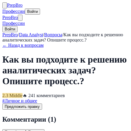
Prep
Bro
Профессии
Войти
Prep
Bro
Профессии
Войти
PrepBro
/
Data Analyst
/
Вопросы
/
Как вы подходите к решению
аналитических задач? Опишите процесс.?
← Назад к вопросам
Как вы подходите к решению
аналитических задач?
Опишите процесс.?
2.3
Middle
🔥
24
1
комментариев
#
Личное и общее
Предложить правку
Комментарии (
1
)