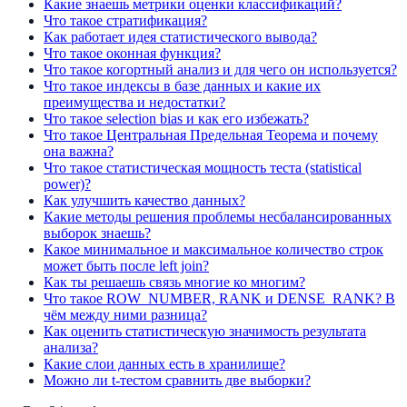
Какие знаешь метрики оценки классификаций?
Что такое стратификация?
Как работает идея статистического вывода?
Что такое оконная функция?
Что такое когортный анализ и для чего он используется?
Что такое индексы в базе данных и какие их
преимущества и недостатки?
Что такое selection bias и как его избежать?
Что такое Центральная Предельная Теорема и почему
она важна?
Что такое статистическая мощность теста (statistical
power)?
Как улучшить качество данных?
Какие методы решения проблемы несбалансированных
выборок знаешь?
Какое минимальное и максимальное количество строк
может быть после left join?
Как ты решаешь связь многие ко многим?
Что такое ROW_NUMBER, RANK и DENSE_RANK? В
чём между ними разница?
Как оценить статистическую значимость результата
анализа?
Какие слои данных есть в хранилище?
Можно ли t-тестом сравнить две выборки?