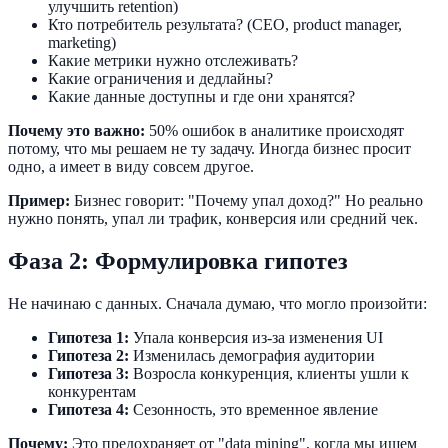
улучшить retention)
Кто потребитель результата? (CEO, product manager,
marketing)
Какие метрики нужно отслеживать?
Какие ограничения и дедлайны?
Какие данные доступны и где они хранятся?
Почему это важно:
50% ошибок в аналитике происходят
потому, что мы решаем не ту задачу. Иногда бизнес просит
одно, а имеет в виду совсем другое.
Пример:
Бизнес говорит: "Почему упал доход?" Но реально
нужно понять, упал ли трафик, конверсия или средний чек.
Фаза 2: Формулировка гипотез
Не начинаю с данных. Сначала думаю, что могло произойти:
Гипотеза 1:
Упала конверсия из-за изменения UI
Гипотеза 2:
Изменилась демография аудитории
Гипотеза 3:
Возросла конкуренция, клиенты ушли к
конкурентам
Гипотеза 4:
Сезонность, это временное явление
Почему:
Это предохраняет от "data mining", когда мы ищем