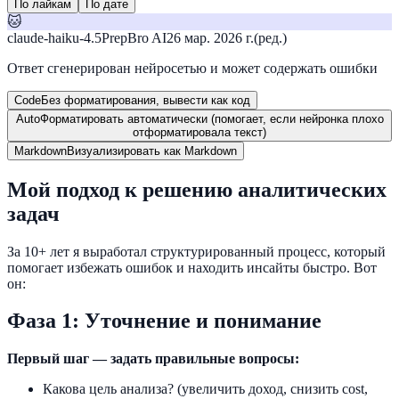
По лайкам
По дате
🐱
claude-haiku-4.5
PrepBro AI
26 мар. 2026 г.
(ред.)
Ответ сгенерирован нейросетью и может содержать ошибки
Code
Без форматирования, вывести как код
Auto
Форматировать автоматически (помогает, если нейронка плохо
отформатировала текст)
Markdown
Визуализировать как Markdown
Мой подход к решению аналитических
задач
За 10+ лет я выработал структурированный процесс, который
помогает избежать ошибок и находить инсайты быстро. Вот
он:
Фаза 1: Уточнение и понимание
Первый шаг — задать правильные вопросы:
Какова цель анализа? (увеличить доход, снизить cost,