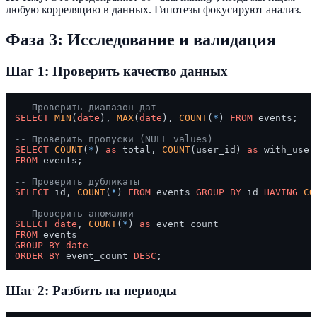
любую корреляцию в данных. Гипотезы фокусируют анализ.
Фаза 3: Исследование и валидация
Шаг 1: Проверить качество данных
-- Проверить диапазон дат
SELECT
MIN
(
date
), 
MAX
(
date
), 
COUNT
(
*
) 
FROM
 events;

-- Проверить пропуски (NULL values)
SELECT
COUNT
(
*
) 
as
 total, 
COUNT
(user_id) 
as
FROM
 events;

-- Проверить дубликаты
SELECT
 id, 
COUNT
(
*
) 
FROM
 events 
GROUP
BY
 id 
HAVING
CO
-- Проверить аномалии
SELECT
date
, 
COUNT
(
*
) 
as
FROM
GROUP
BY
date
ORDER
BY
 event_count 
DESC
Шаг 2: Разбить на периоды