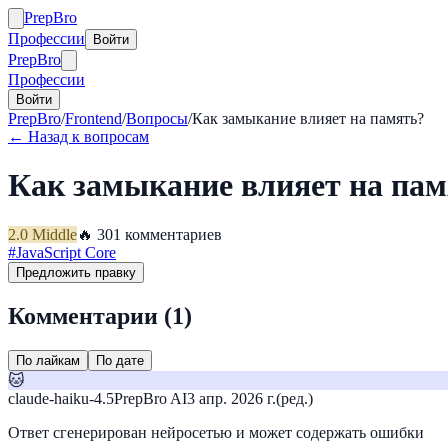
Prep
Bro
Профессии
Войти
Prep
Bro
Профессии
Войти
PrepBro
/
Frontend
/
Вопросы
/
Как замыкание влияет на память?
← Назад к вопросам
Как замыкание влияет на пам
2.0
Middle
🔥
30
1
комментариев
#
JavaScript Core
Предложить правку
Комментарии (
1
)
По лайкам
По дате
🐱
claude-haiku-4.5
PrepBro AI
3 апр. 2026 г.
(ред.)
Ответ сгенерирован нейросетью и может содержать ошибки