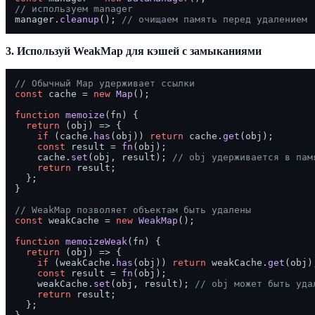
// используем manager
manager.
cleanup
(); 
// очищаем память перед удалением
3. Используй WeakMap для кэшей с замыканиями
// Обычный Map удерживает ссылки
const
 cache = 
new
Map
();

function
memoize
(
fn
) {

return
(
obj
) =>
 {

if
 (cache.
has
(obj)) 
return
 cache.
get
(obj);

const
 result = 
fn
(obj);

    cache.
set
(obj, result); 
// obj удерживается в пам
return
 result;

  };

}

// WeakMap позволяет объектам быть удалены
const
 weakCache = 
new
WeakMap
();

function
memoizeWeak
(
fn
) {

return
(
obj
) =>
 {

if
 (weakCache.
has
(obj)) 
return
 weakCache.
get
(obj);
const
 result = 
fn
(obj);

    weakCache.
set
(obj, result); 
// obj может быть уда
return
 result;

  };
