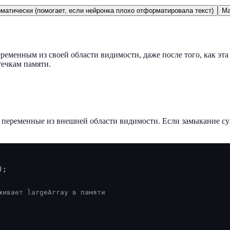
матически (помогает, если нейронка плохо отформатировала текст)
Ma
еременным из своей области видимости, даже после того, как эт
течкам памяти.
е переменные из внешней области видимости. Если замыкание су
);

живает largeArray в памяти