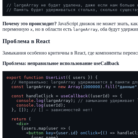
// largeArray не будет удалена, даже если нам больше 
// Память будет удерживаться столько, сколько существ
Почему это происходит?
JavaScript движок не может знать, к
переменную
, но в области есть
, оба будут удержи
x
largeArray
Проблема в React
Замыкания особенно критичны в React, где компоненты переис
Проблема: неправильное использование useCallback
export
function
UserList
(
{ users }
) {

// Неправильно: largeArray удерживается в памяти дл
const
 largeArray = 
new
Array
(
1000000
).
fill
(
"данные"
const
 handleClick = 
useCallback
(
(
userId
) =>
 {

console
.
log
(largeArray); 
// замыкание удерживает 
console
.
log
(userId);

  }, []); 
// [] — зависимостей нет!
return
 (

<
div
>
      {users.map(user => (

<
button
key
=
{user.id}
onClick
=
{()
 =>
 handleCl
          {user.name}
