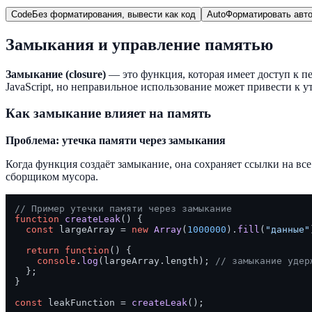
Code
Без форматирования, вывести как код
Auto
Форматировать авто
Замыкания и управление памятью
Замыкание (closure)
— это функция, которая имеет доступ к п
JavaScript, но неправильное использование может привести к у
Как замыкание влияет на память
Проблема: утечка памяти через замыкания
Когда функция создаёт замыкание, она сохраняет ссылки на вс
сборщиком мусора.
// Пример утечки памяти через замыкание
function
createLeak
(
) {

const
 largeArray = 
new
Array
(
1000000
).
fill
(
"данные"
return
function
(
) {

console
.
log
(largeArray.
length
); 
// замыкание удер
  };

}

const
 leakFunction = 
createLeak
();
