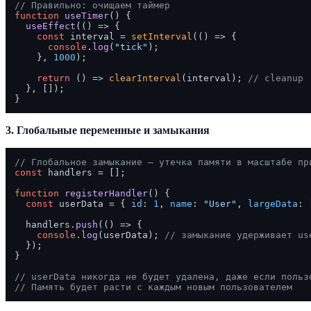
// Правильно: очищаем таймер
function
useTimer
(
) {

useEffect
(
() =>
 {

const
 interval = 
setInterval
(
() =>
 {

console
.
log
(
"tick"
);

    }, 
1000
);

return
() =>
clearInterval
(interval); 
// cleanup
  }, []);

3. Глобальные переменные и замыкания
// Глобальное замыкание — утечка памяти в масштабе пр
const
 handlers = [];

function
registerHandler
(
) {

const
 userData = { 
id
: 
1
, 
name
: 
"User"
, 
largeData
: 
  handlers.
push
(
() =>
 {

console
.
log
(userData); 
// замыкание удерживает us
  });

}

// userData никогда не будет удалена, даже если польз
// Память будет расти с каждым новым пользователем