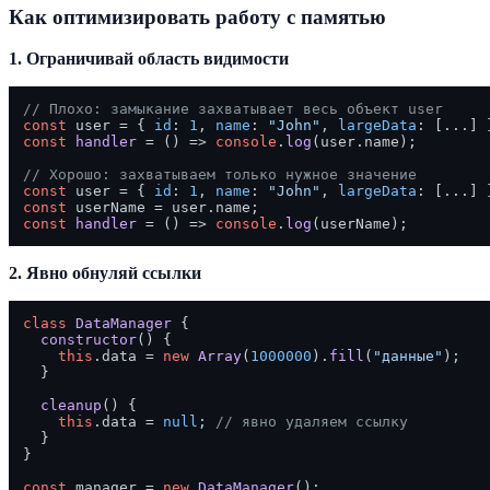
Как оптимизировать работу с памятью
1. Ограничивай область видимости
// Плохо: замыкание захватывает весь объект user
const
 user = { 
id
: 
1
, 
name
: 
"John"
, 
largeData
const
handler
 = (
) => 
console
.
log
(user.
name
);

// Хорошо: захватываем только нужное значение
const
 user = { 
id
: 
1
, 
name
: 
"John"
, 
largeData
const
 userName = user.
name
const
handler
 = (
) => 
console
.
log
2. Явно обнуляй ссылки
class
DataManager
 {

constructor
(
) {

this
.
data
 = 
new
Array
(
1000000
).
fill
(
"данные"
);

  }

cleanup
(
) {

this
.
data
 = 
null
; 
// явно удаляем ссылку
  }

}

const
 manager = 
new
DataManager