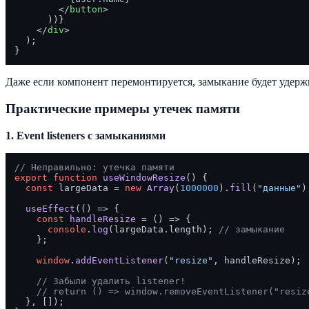
</
button
>
      ))}

</
div
>
  );

Даже если компонент перемонтируется, замыкание будет удер
Практические примеры утечек памяти
1. Event listeners с замыканиями
// Неправильно: утечка памяти
export
function
useWindowResize
(
) {

const
 largeData = 
new
Array
(
1000000
).
fill
(
"данные"
);
useEffect
(
() =>
 {

const
handleResize
 = (
) => {

console
.
log
(largeData.
length
); 
// замыкание
    };

window
.
addEventListener
(
"resize"
, handleResize);

// Забыли удалить listener!
// return () => window.removeEventListener("resiz
  }, []);
