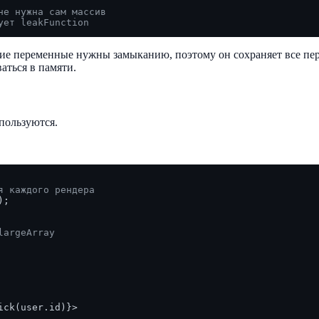
не нужна сам массив
ует leakFunction
акие переменные нужны замыканию, поэтому он сохраняет все п
ваться в памяти.
пользуются.
я каждого рендера
);

largeArray
ick(user.id)}>
