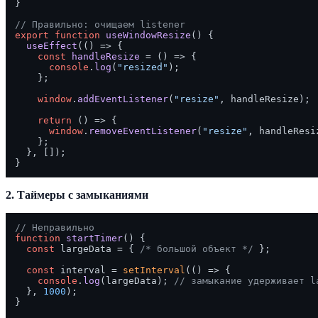
}

// Правильно: очищаем listener
export
function
useWindowResize
(
) {

useEffect
(
() =>
 {

const
handleResize
 = (
) => {

console
.
log
(
"resized"
);

    };

window
.
addEventListener
(
"resize"
, handleResize);

return
() =>
 {

window
.
removeEventListener
(
"resize"
, handleResi
    };

  }, []);

2. Таймеры с замыканиями
// Неправильно
function
startTimer
(
) {

const
 largeData = { 
/* большой объект */
 };

const
 interval = 
setInterval
(
() =>
 {

console
.
log
(largeData); 
// замыкание удерживает l
  }, 
1000
);

}
