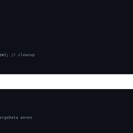
ze); 
// cleanup
argeData вечно