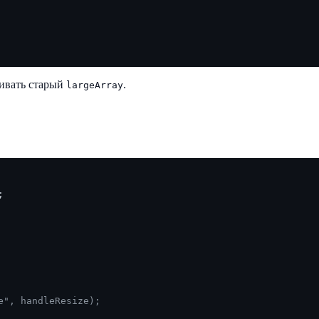
живать старый
.
largeArray


e", handleResize);