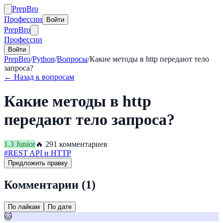
Prep
Bro
Профессии
Войти
Prep
Bro
Профессии
Войти
PrepBro
/
Python
/
Вопросы
/
Какие методы в http передают тело
запроса?
← Назад к вопросам
Какие методы в http
передают тело запроса?
1.3
Junior
🔥
29
1
комментариев
#
REST API и HTTP
Предложить правку
Комментарии (
1
)
По лайкам
По дате
🐱