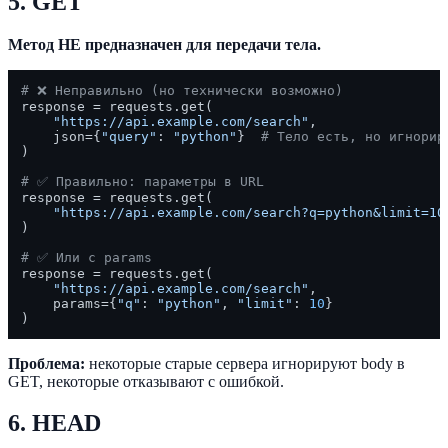
5. GET
Метод НЕ предназначен для передачи тела.
# ❌ Неправильно (но технически возможно)
response = requests.get(

"https://api.example.com/search"
,

    json={
"query"
: 
"python"
}  
# Тело есть, но игнорир
)

# ✅ Правильно: параметры в URL
response = requests.get(

"https://api.example.com/search?q=python&limit=10
)

# ✅ Или с params
response = requests.get(

"https://api.example.com/search"
,

    params={
"q"
: 
"python"
, 
"limit"
: 
10
}

Проблема:
некоторые старые сервера игнорируют body в
GET, некоторые отказывают с ошибкой.
6. HEAD