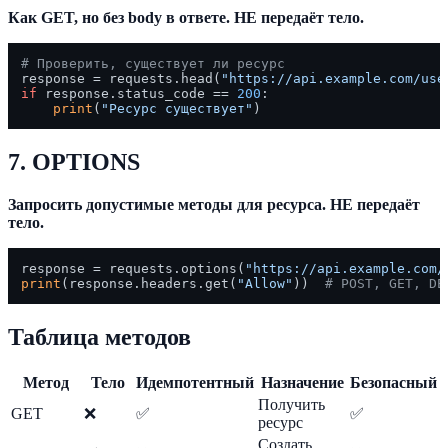
Как GET, но без body в ответе. НЕ передаёт тело.
# Проверить, существует ли ресурс
response = requests.head(
"https://api.example.com/use
if
 response.status_code == 
200
:

print
(
"Ресурс существует"
7. OPTIONS
Запросить допустимые методы для ресурса. НЕ передаёт
тело.
response = requests.options(
"https://api.example.com/
print
(response.headers.get(
"Allow"
))  
# POST, GET, DE
Таблица методов
Метод
Тело
Идемпотентный
Назначение
Безопасный
Получить
GET
❌
✅
✅
ресурс
Создать