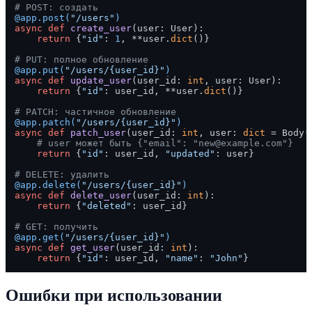
# POST: создать
@app.post(
"/users"
)
async
def
create_user
(
user: User
):

return
 {
"id"
: 
1
, **user.
dict
()}

# PUT: полное обновление
@app.put(
"/users/{user_id}"
)
async
def
update_user
(
user_id: 
int
, user: User
):

return
 {
"id"
: user_id, **user.
dict
()}

# PATCH: частичное обновление
@app.patch(
"/users/{user_id}"
)
async
def
patch_user
(
user_id: 
int
, user: 
dict
 = Body(
# user может быть {"email": "new@example.com"}
return
 {
"id"
: user_id, 
"updated"
: user}

# DELETE: удалить
@app.delete(
"/users/{user_id}"
)
async
def
delete_user
(
user_id: 
int
):

return
 {
"deleted"
: user_id}

# GET: получить
@app.get(
"/users/{user_id}"
)
async
def
get_user
(
user_id: 
int
):

return
 {
"id"
: user_id, 
"name"
: 
"John"
Ошибки при использовании