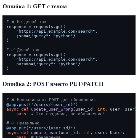
Ошибка 1: GET с телом
# ❌ Не делай так
response = requests.get(

"https://api.example.com/search"
,

    json={
"query"
: 
"python"
}

)

# ✅ Делай так
response = requests.get(

"https://api.example.com/search"
,

    params={
"query"
: 
"python"
}

Ошибка 2: POST вместо PUT/PATCH
# ❌ Неправильно: POST для обновления
@app.post(
"/users/{user_id}"
)
async
def
update_user_wrong
(
user_id: 
int
, user: User
):
pass
# Это создание, не обновление!
# ✅ Правильно
@app.put(
"/users/{user_id}"
)
async
def
update_user
(
user_id: 
int
, user: User
):

pass
# Обновление