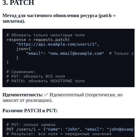
3. PATCH
Метод для частичного обновления ресурса (patch =
заплатка).
# Обновить только некоторые поля
response = requests.patch(

"https://api.example.com/users/1"
,

    json={

"email"
: 
"new.email@example.com"
# Только эт
    }

)

# Сравнение:
# PUT: обновить ВСЕ поля
# PATCH: обновить НЕКОТОРЫЕ поля
Идемпотентность:
✅ Идемпотентный (теоретически, но
зависит от реализации).
Различие PATCH и PUT:
# PUT: полная замена
PUT /users/
1
 ← {
"name"
: 
"John"
, 
"email"
: 
"john@exampl
# Результат: все поля = переданные значения