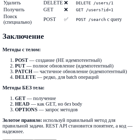
Удалить
DELETE
❌
DELETE /users/1
Получить
GET
❌
GET /users?id=1
Поиск
POST
✅
с query
POST /search
(специально)
Заключение
Методы с телом:
POST
— создание (НЕ идемпотентный)
PUT
— полное обновление (идемпотентный)
PATCH
— частичное обновление (идемпотентный)
DELETE
— редко, для batch операций
Методы БЕЗ тела:
GET
— получение
HEAD
— как GET, но без body
OPTIONS
— запрос методов
Золотое правило:
используй правильный метод для
правильной задачи. REST API становится понятнее, а код —
надежнее.