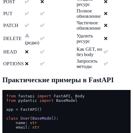
POST
✅
❌
❌
ресурс
Полное
PUT
✅
✅
❌
обновление
Частичное
PATCH
✅
✅
❌
обновление
⚠️
Удалить
DELETE
✅
❌
ресурс
(редко)
Как GET, но
HEAD
❌
✅
✅
без body
Запросить
OPTIONS
❌
✅
✅
методы
Практические примеры в FastAPI
from
 fastapi 
import
from
 pydantic 
import
 BaseModel

app = FastAPI()

class
User
(
BaseModel
):

    name: 
str
    email: 
str