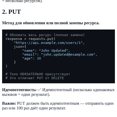
= несколько ресурсов).
2. PUT
Метод для обновления или полной замены ресурса.
# Обновить весь ресурс (полная замена)
response = requests.put(

"https://api.example.com/users/1"
,

    json={

"name"
: 
"John Updated"
,

"email"
: 
"john.updated@example.com"
,

"age"
: 
30
    }

)

# Тело ОБЯЗАТЕЛЬНО присутствует
# Это отличает PUT от DELETE
Идемпотентность:
✅ Идемпотентный (несколько одинаковых
вызовов = один результат).
Важно:
PUT должен быть идемпотентным — отправить один
раз или 100 раз даёт один результат.