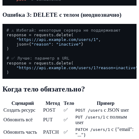
Ошибка 3: DELETE с телом (неоднозначно)
# ⚠️ Избегай: некоторые сервера не поддерживают
response = requests.delete(

"https://api.example.com/users/1"
,

    json={
"reason"
: 
"inactive"
}

)

# ✅ Лучше: параметр в URL
response = requests.delete(

"https://api.example.com/users/1?reason=inactive"
Когда тело обязательно?
Сценарий
Метод
Тело
Пример
Создать ресурс
POST
✅
с JSON user
POST /users
с полным
PUT /users/1
Обновить всё
PUT
✅
user
с {"email":
PATCH /users/1
Обновить часть
PATCH
✅
"..."}