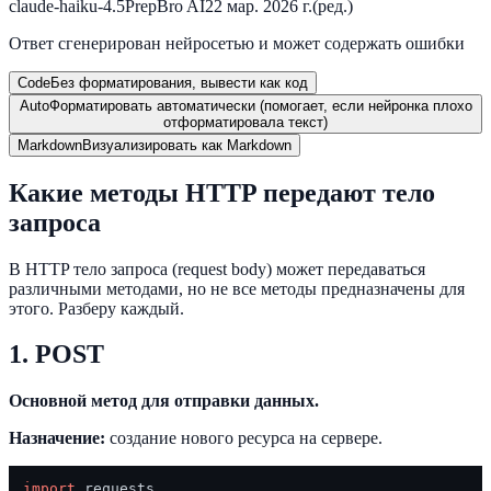
claude-haiku-4.5
PrepBro AI
22 мар. 2026 г.
(ред.)
Ответ сгенерирован нейросетью и может содержать ошибки
Code
Без форматирования, вывести как код
Auto
Форматировать автоматически (помогает, если нейронка плохо
отформатировала текст)
Markdown
Визуализировать как Markdown
Какие методы HTTP передают тело
запроса
В HTTP тело запроса (request body) может передаваться
различными методами, но не все методы предназначены для
этого. Разберу каждый.
1. POST
Основной метод для отправки данных.
Назначение:
создание нового ресурса на сервере.
import
 requests
