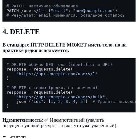
# PATCH: частичное обновление
PATCH /users/
1
 ← {
"email"
: 
"new@example.com"
# Результат: email изменился, остальное осталось
4. DELETE
В стандарте HTTP DELETE МОЖЕТ иметь тело, но на
практике редко используется.
# DELETE обычно БЕЗ тела (identifier в URL)
response = requests.delete(

"https://api.example.com/users/1"
)

# DELETE с телом (редко, но возможно)
response = requests.delete(

"https://api.example.com/users/bulk"
,

    json={
"ids"
: [
1
, 
2
, 
3
, 
4
, 
5
]}  
# Удалить нескольк
Идемпотентность:
✅ Идемпотентный (удалить
несуществующий ресурс = то же, что уже удаленный).