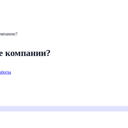
омпании?
е компании?
аботы