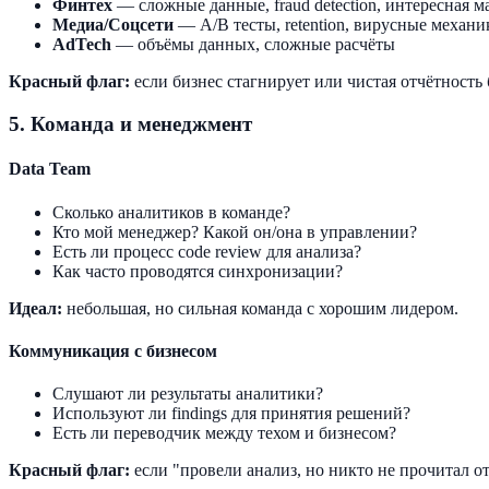
Финтех
— сложные данные, fraud detection, интересная м
Медиа/Соцсети
— A/B тесты, retention, вирусные механи
AdTech
— объёмы данных, сложные расчёты
Красный флаг:
если бизнес стагнирует или чистая отчётность
5. Команда и менеджмент
Data Team
Сколько аналитиков в команде?
Кто мой менеджер? Какой он/она в управлении?
Есть ли процесс code review для анализа?
Как часто проводятся синхронизации?
Идеал:
небольшая, но сильная команда с хорошим лидером.
Коммуникация с бизнесом
Слушают ли результаты аналитики?
Используют ли findings для принятия решений?
Есть ли переводчик между техом и бизнесом?
Красный флаг:
если "провели анализ, но никто не прочитал от