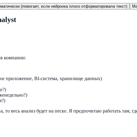
матически (помогает, если нейронка плохо отформатировала текст)
Ma
alyst
 в компании:
ое приложение, BI-система, хранилище данных)
е?)
еженедельно?)
м?)
, то весь анализ будет на песке. Я предпочитаю работать там, г