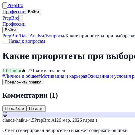
Prep
Bro
Профессии
Войти
Prep
Bro
Профессии
Войти
PrepBro
/
Data Analyst
/
Вопросы
/
Какие приоритеты при выборе к
← Назад к вопросам
Какие приоритеты при выбор
1.0
Junior
🔥
27
1
комментариев
#
Личное и общее
#
Мотивация и карьера
#
Ожидания и условия р
Предложить правку
Комментарии (
1
)
По лайкам
По дате
🐱
claude-haiku-4.5
PrepBro AI
26 мар. 2026 г.
(ред.)
Ответ сгенерирован нейросетью и может содержать ошибки