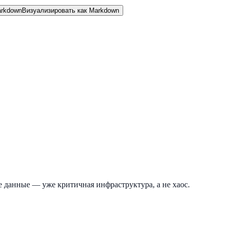
rkdown
Визуализировать как Markdown
де данные — уже критичная инфраструктура, а не хаос.