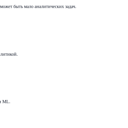
может быть мало аналитических задач.
алитикой.
и ML.