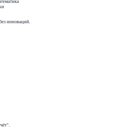
атематика
ки
 без инноваций.
чёт".