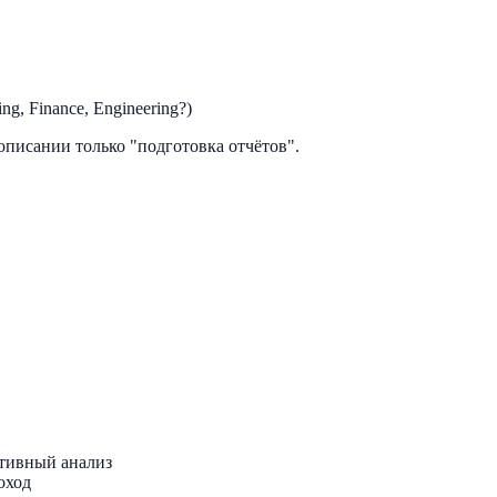
g, Finance, Engineering?)
описании только "подготовка отчётов".
тивный анализ
оход