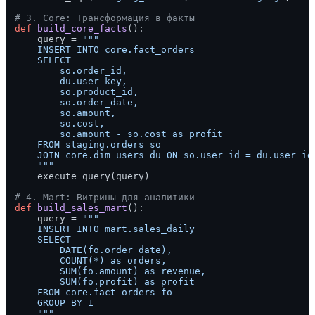
# 3. Core: Трансформация в факты
def
build_core_facts
():

    query = 
"""

    INSERT INTO core.fact_orders

    SELECT 

        so.order_id,

        du.user_key,

        so.product_id,

        so.order_date,

        so.amount,

        so.cost,

        so.amount - so.cost as profit

    FROM staging.orders so

    JOIN core.dim_users du ON so.user_id = du.user_id

    """
    execute_query(query)

# 4. Mart: Витрины для аналитики
def
build_sales_mart
():

    query = 
"""

    INSERT INTO mart.sales_daily

    SELECT 

        DATE(fo.order_date),

        COUNT(*) as orders,

        SUM(fo.amount) as revenue,

        SUM(fo.profit) as profit

    FROM core.fact_orders fo

    GROUP BY 1

    """