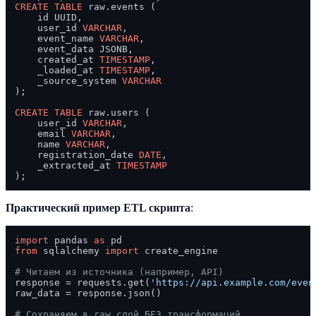
CREATE TABLE
 raw.events (

    id UUID,

    user_id 
VARCHAR
,

    event_name 
VARCHAR
,

    event_data JSONB,

    created_at 
TIMESTAMP
,

    _loaded_at 
TIMESTAMP
,

    _source_system 
VARCHAR
);

CREATE TABLE
 raw.users (

    user_id 
VARCHAR
,

    email 
VARCHAR
,

    name 
VARCHAR
,

    registration_date 
DATE
,

    _extracted_at 
TIMESTAMP
Практический пример ETL скрипта
:
import
 pandas 
as
from
 sqlalchemy 
import
 create_engine

# Читаем из источника (например, API)
response = requests.get(
'https://api.example.com/even
raw_data = response.json()

# Сохраняем в raw слой БЕЗ трансформаций