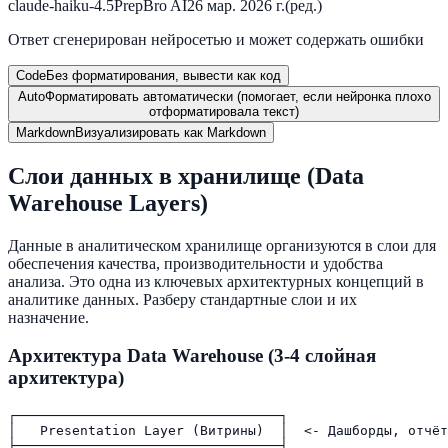
claude-haiku-4.5
PrepBro AI
26 мар. 2026 г.
(ред.)
Ответ сгенерирован нейросетью и может содержать ошибки
Code
Без форматирования, вывести как код
Auto
Форматировать автоматически (помогает, если нейронка плохо
отформатировала текст)
Markdown
Визуализировать как Markdown
Слои данных в хранилище (Data
Warehouse Layers)
Данные в аналитическом хранилище организуются в слои для
обеспечения качества, производительности и удобства
анализа. Это одна из ключевых архитектурных концепций в
аналитике данных. Разберу стандартные слои и их
назначение.
Архитектура Data Warehouse (3-4 слойная
архитектура)
┌─────────────────────────────────┐

│   Presentation Layer (Витрины)  │  <- Дашборды, отчёт
├─────────────────────────────────┤
