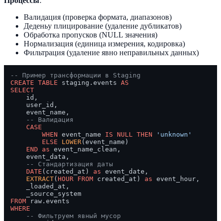
Процессы
:
Валидация (проверка формата, диапазонов)
Деденьу плицирование (удаление дубликатов)
Обработка пропусков (NULL значения)
Нормализация (единица измерения, кодировка)
Фильтрация (удаление явно неправильных данных)
-- Пример трансформации в Staging
CREATE TABLE
 staging.events 
AS
SELECT
    id,

    user_id,

    event_name,

-- Валидация
CASE
WHEN
 event_name 
IS
NULL
THEN
'unknown'
ELSE
LOWER
(event_name)

END
as
 event_name_clean,

    event_data,

-- Стандартизация даты
DATE
(created_at) 
as
 event_date,

EXTRACT
(
HOUR
FROM
 created_at) 
as
 event_hour,

    _loaded_at,

FROM
WHERE
-- Фильтруем явный мусор