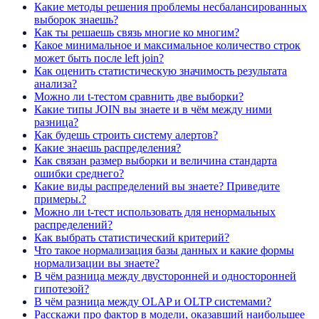
Какие методы решения проблемы несбалансированных
выборок знаешь?
Как ты решаешь связь многие ко многим?
Какое минимальное и максимальное количество строк
может быть после left join?
Как оценить статистическую значимость результата
анализа?
Можно ли t-тестом сравнить две выборки?
Какие типы JOIN вы знаете и в чём между ними
разница?
Как будешь строить систему алертов?
Какие знаешь распределения?
Как связан размер выборки и величина стандарта
ошибки среднего?
Какие виды распределений вы знаете? Приведите
примеры.?
Можно ли t-тест использовать для ненормальных
распределений?
Как выбрать статистический критерий?
Что такое нормализация базы данных и какие формы
нормализации вы знаете?
В чём разница между двусторонней и односторонней
гипотезой?
В чём разница между OLAP и OLTP системами?
Расскажи про фактор в модели, оказавший наибольшее