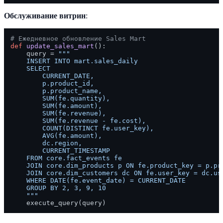
Обслуживание витрин
:
# Ежедневное обновление Sales Mart
def
update_sales_mart
():

    query = 
"""

    INSERT INTO mart.sales_daily

    SELECT 

        CURRENT_DATE,

        p.product_id,

        p.product_name,

        SUM(fe.quantity),

        SUM(fe.amount),

        SUM(fe.revenue),

        SUM(fe.revenue - fe.cost),

        COUNT(DISTINCT fe.user_key),

        AVG(fe.amount),

        dc.region,

        CURRENT_TIMESTAMP

    FROM core.fact_events fe

    JOIN core.dim_products p ON fe.product_key = p.pro
    JOIN core.dim_customers dc ON fe.user_key = dc.use
    WHERE DATE(fe.event_date) = CURRENT_DATE

    GROUP BY 2, 3, 9, 10

    """