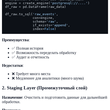
engine = create_engine(
'postgresql://....'
)

df_raw = pd.DataFrame(raw_data)

df_raw.to_sql(
'raw_events'
, 

              con=engine, 

              schema=
'raw'
,

              if_exists=
'append'
,

              index=
False
Преимущества
:
✅ Полная история
✅ Возможность переделать обработку
✅ Аудит и отчетность
Недостатки
:
❌ Требует много места
❌ Медленнее для аналитики (много шума)
2. Staging Layer (Промежуточный слой)
Назначение
: Очистить и подготовить данные для дальнейшей
обработки.