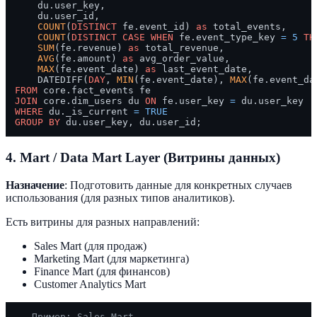
    du.user_key,

    du.user_id,

COUNT
(
DISTINCT
 fe.event_id) 
as
 total_events,

COUNT
(
DISTINCT
CASE
WHEN
 fe.event_type_key 
=
5
TH
SUM
(fe.revenue) 
as
 total_revenue,

AVG
(fe.amount) 
as
 avg_order_value,

MAX
(fe.event_date) 
as
 last_event_date,

    DATEDIFF(
DAY
, 
MIN
(fe.event_date), 
MAX
(fe.event_da
FROM
JOIN
 core.dim_users du 
ON
 fe.user_key 
=
WHERE
 du._is_current 
=
TRUE
GROUP
BY
4. Mart / Data Mart Layer (Витрины данных)
Назначение
: Подготовить данные для конкретных случаев
использования (для разных типов аналитиков).
Есть витрины для разных направлений:
Sales Mart (для продаж)
Marketing Mart (для маркетинга)
Finance Mart (для финансов)
Customer Analytics Mart
-- Пример: Sales Mart