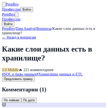
Prep
Bro
Профессии
Войти
Prep
Bro
Профессии
Войти
PrepBro
/
Data Analyst
/
Вопросы
/
Какие слои данных есть в
хранилище?
← Назад к вопросам
Какие слои данных есть в
хранилище?
2.0
Middle
🔥
22
1
комментариев
#
SQL и базы данных
#
Хранилища данных и ETL
Предложить правку
Комментарии (
1
)
По лайкам
По дате
🐱