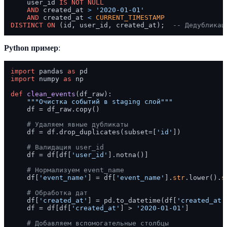
    user_id 
IS
NOT NULL
AND
 created_at 
>
'2020-01-01'
AND
 created_at 
<
CURRENT_TIMESTAMP
DISTINCT
ON
 (id, user_id, created_at);  
-- Дедубликац
Python пример
:
import
 pandas 
as
import
 numpy 
as
 np

def
clean_events
(
df_raw
):

"""Очистка событий в staging слой"""
    df = df_raw.copy()

# Удаляем явные дубликаты
    df = df.drop_duplicates(subset=[
'id'
])

# Валидация user_id
    df = df[df[
'user_id'
].notna()]

# Нормализуем event_name
    df[
'event_name'
] = df[
'event_name'
].
str
.lower().
s
# Обработка дат
    df[
'created_at'
] = pd.to_datetime(df[
'created_at'
    df = df[df[
'created_at'
] > 
'2020-01-01'
]

# Добавляем вспомогательные столбцы