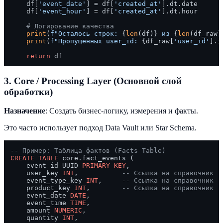
    df[
'event_date'
] = df[
'created_at'
].dt.date

    df[
'event_hour'
] = df[
'created_at'
].dt.hour

# Логирование качества
print
(
f"Осталось строк: 
{
len
(df)}
 из 
{
len
(df_raw)
print
(
f"Пропущенных user_id: 
{df_raw[
'user_id'
].i
return
3. Core / Processing Layer (Основной слой
обработки)
Назначение
: Создать бизнес-логику, измерения и факты.
Это часто использует подход Data Vault или Star Schema.
-- Пример: Таблица фактов (Facts Table)
CREATE TABLE
 core.fact_events (

    event_id UUID 
PRIMARY KEY
,

    user_key 
INT
,           
-- Ссылка на справочник
    event_type_key 
INT
,     
-- Ссылка на справочник
    product_key 
INT
,        
-- Ссылка на справочник
    event_date 
DATE
,

    event_time 
TIME
,

    amount 
NUMERIC
,

    quantity 
INT
,
