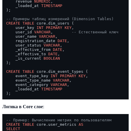
    revenue 
NUMERIC
,

    _loaded_at 
TIMESTAMP
);

-- Примеры таблиц измерений (Dimension Tables)
CREATE TABLE
 core.dim_users (

    user_key 
INT
PRIMARY KEY
,

    user_id 
VARCHAR
,        
-- Естественный ключ
    user_name 
VARCHAR
,

    registration_date 
DATE
,

    user_status 
VARCHAR
,

    _effective_from 
DATE
,

    _effective_to 
DATE
,

    _is_current 
BOOLEAN
);

CREATE TABLE
 core.dim_event_types (

    event_type_key 
INT
PRIMARY KEY
,

    event_type_name 
VARCHAR
,

    event_category 
VARCHAR
,

    _loaded_at 
TIMESTAMP
Логика в Core слое
:
-- Пример: Вычисление метрик по пользователям
CREATE TABLE
 core.user_metrics 
AS
SELECT