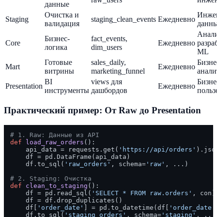
данные
Очистка и
Инже
Staging
staging_clean_events
Ежедневно
валидация
данн
Анали
Бизнес-
fact_events,
Core
Ежедневно
разра
логика
dim_users
ML
Готовые
sales_daily,
Бизне
Mart
Ежедневно
витрины
marketing_funnel
анали
BI
views для
Бизне
Presentation
Ежедневно
инструменты
дашбордов
польз
Практический пример: От Raw до Presentation
# 1. Raw: Данные из API
def
load_raw_orders
():

    api_data = requests.get(
'https://api/orders'
).json
    df = pd.DataFrame(api_data)

    df.to_sql(
'raw_orders'
, schema=
'raw'
, ...)

# 2. Staging: Очистка
def
clean_to_staging
():

    df = pd.read_sql(
'SELECT * FROM raw.orders'
, con)

    df = df.drop_duplicates()

    df[
'order_date'
] = pd.to_datetime(df[
'order_date'
    df.to_sql(
'staging_orders'
, schema=
'staging'
, ...)