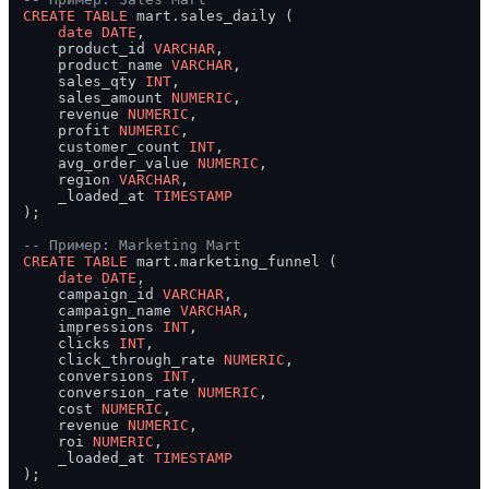
CREATE TABLE
 mart.sales_daily (

date
DATE
,

    product_id 
VARCHAR
,

    product_name 
VARCHAR
,

    sales_qty 
INT
,

    sales_amount 
NUMERIC
,

    revenue 
NUMERIC
,

    profit 
NUMERIC
,

    customer_count 
INT
,

    avg_order_value 
NUMERIC
,

    region 
VARCHAR
,

    _loaded_at 
TIMESTAMP
);

-- Пример: Marketing Mart
CREATE TABLE
 mart.marketing_funnel (

date
DATE
,

    campaign_id 
VARCHAR
,

    campaign_name 
VARCHAR
,

    impressions 
INT
,

    clicks 
INT
,

    click_through_rate 
NUMERIC
,

    conversions 
INT
,

    conversion_rate 
NUMERIC
,

    cost 
NUMERIC
,

    revenue 
NUMERIC
,

    roi 
NUMERIC
,

    _loaded_at 
TIMESTAMP