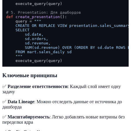
    execute_query(query)

# 5. Presentation: Для дашбордов
def
create_presentation
():

    query = 
"""

    CREATE OR REPLACE VIEW presentation.sales_summary 
    SELECT 

        sd.date,

        sd.orders,

        sd.revenue,

        SUM(sd.revenue) OVER (ORDER BY sd.date ROWS B
    FROM mart.sales_daily sd

    """
Ключевые принципы
✅
Разделение ответственности
: Каждый слой имеет одну
задачу
✅
Data Lineage
: Можно отследить данные от источника до
дашборда
✅
Масштабируемость
: Легко добавлять новые витрины без
переделки ядра