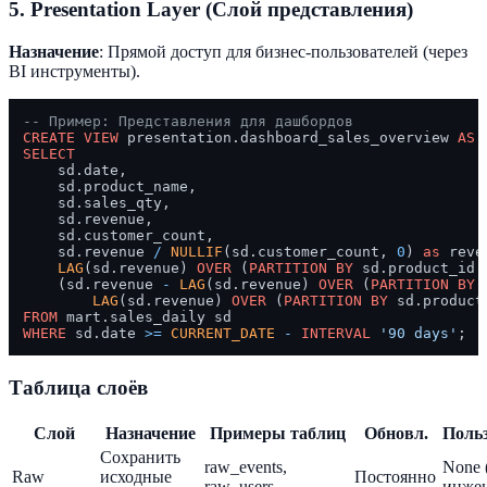
5. Presentation Layer (Слой представления)
Назначение
: Прямой доступ для бизнес-пользователей (через
BI инструменты).
-- Пример: Представления для дашбордов
CREATE
VIEW
 presentation.dashboard_sales_overview 
AS
SELECT
    sd.date,

    sd.product_name,

    sd.sales_qty,

    sd.revenue,

    sd.customer_count,

    sd.revenue 
/
NULLIF
(sd.customer_count, 
0
) 
as
 reve
LAG
(sd.revenue) 
OVER
 (
PARTITION
BY
 sd.product_id 
    (sd.revenue 
-
LAG
(sd.revenue) 
OVER
 (
PARTITION
BY
 
LAG
(sd.revenue) 
OVER
 (
PARTITION
BY
 sd.product
FROM
WHERE
 sd.date 
>=
CURRENT_DATE
-
INTERVAL
'90 days'
Таблица слоёв
Слой
Назначение
Примеры таблиц
Обновл.
Поль
Сохранить
raw_events,
None 
Raw
исходные
Постоянно
raw_users
инже