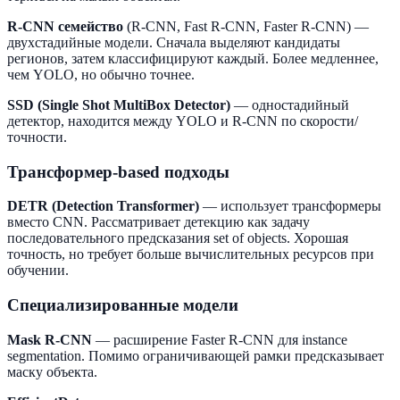
R-CNN семейство
(R-CNN, Fast R-CNN, Faster R-CNN) —
двухстадийные модели. Сначала выделяют кандидаты
регионов, затем классифицируют каждый. Более медленнее,
чем YOLO, но обычно точнее.
SSD (Single Shot MultiBox Detector)
— одностадийный
детектор, находится между YOLO и R-CNN по скорости/
точности.
Трансформер-based подходы
DETR (Detection Transformer)
— использует трансформеры
вместо CNN. Рассматривает детекцию как задачу
последовательного предсказания set of objects. Хорошая
точность, но требует больше вычислительных ресурсов при
обучении.
Специализированные модели
Mask R-CNN
— расширение Faster R-CNN для instance
segmentation. Помимо ограничивающей рамки предсказывает
маску объекта.