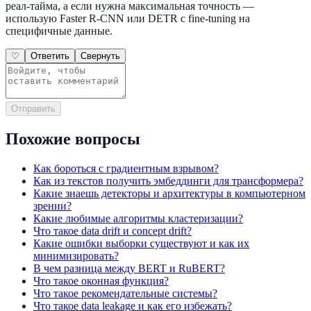
реал-тайма, а если нужна максимальная точность —
использую Faster R-CNN или DETR с fine-tuning на
специфичные данные.
♡
Ответить
Свернуть
Отправить
Похожие вопросы
Как бороться с градиентным взрывом?
Как из текстов получить эмбеддинги для трансформера?
Какие знаешь детекторы и архитектуры в компьютерном
зрении?
Какие любимые алгоритмы кластеризации?
Что такое data drift и concept drift?
Какие ошибки выборки существуют и как их
минимизировать?
В чем разница между BERT и RuBERT?
Что такое оконная функция?
Что такое рекомендательные системы?
Что такое data leakage и как его избежать?