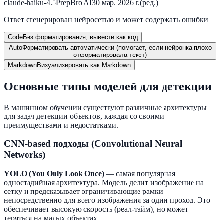
claude-haiku-4.5
PrepBro AI
30 мар. 2026 г.
(ред.)
Ответ сгенерирован нейросетью и может содержать ошибки
Code
Без форматирования, вывести как код
Auto
Форматировать автоматически (помогает, если нейронка плохо
отформатировала текст)
Markdown
Визуализировать как Markdown
Основные типы моделей для детекции
В машинном обучении существуют различные архитектуры
для задач детекции объектов, каждая со своими
преимуществами и недостатками.
CNN-based подходы (Convolutional Neural
Networks)
YOLO (You Only Look Once)
— самая популярная
одностадийная архитектура. Модель делит изображение на
сетку и предсказывает ограничивающие рамки
непосредственно для всего изображения за один проход. Это
обеспечивает высокую скорость (реал-тайм), но может
теряться на малых объектах.