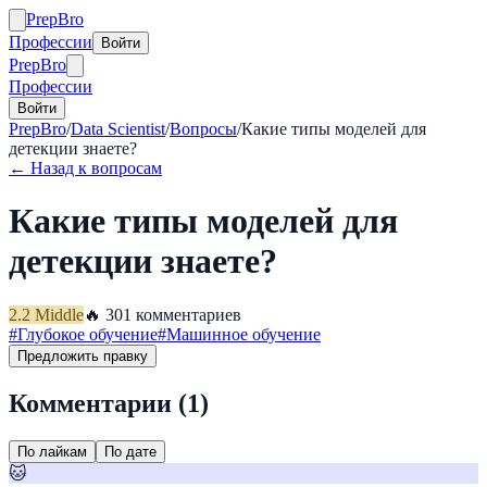
Prep
Bro
Профессии
Войти
Prep
Bro
Профессии
Войти
PrepBro
/
Data Scientist
/
Вопросы
/
Какие типы моделей для
детекции знаете?
← Назад к вопросам
Какие типы моделей для
детекции знаете?
2.2
Middle
🔥
30
1
комментариев
#
Глубокое обучение
#
Машинное обучение
Предложить правку
Комментарии (
1
)
По лайкам
По дате
🐱