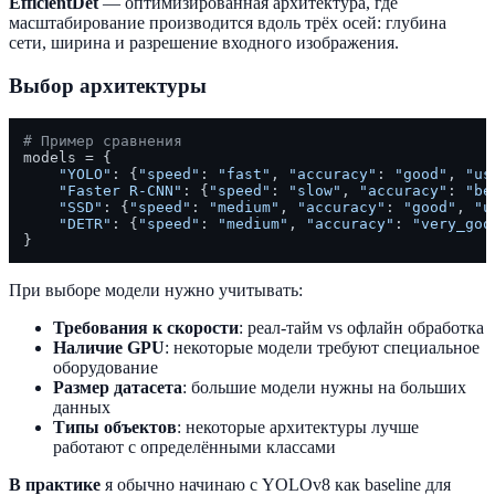
EfficientDet
— оптимизированная архитектура, где
масштабирование производится вдоль трёх осей: глубина
сети, ширина и разрешение входного изображения.
Выбор архитектуры
# Пример сравнения
models = {

"YOLO"
: {
"speed"
: 
"fast"
, 
"accuracy"
: 
"good"
, 
"us
"Faster R-CNN"
: {
"speed"
: 
"slow"
, 
"accuracy"
: 
"be
"SSD"
: {
"speed"
: 
"medium"
, 
"accuracy"
: 
"good"
, 
"u
"DETR"
: {
"speed"
: 
"medium"
, 
"accuracy"
: 
"very_goo
При выборе модели нужно учитывать:
Требования к скорости
: реал-тайм vs офлайн обработка
Наличие GPU
: некоторые модели требуют специальное
оборудование
Размер датасета
: большие модели нужны на больших
данных
Типы объектов
: некоторые архитектуры лучше
работают с определёнными классами
В практике
я обычно начинаю с YOLOv8 как baseline для