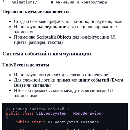
Переиспользуемые компоненты
:
Создаю базовые префабы для кнопок, ползунков, окон
Использую
наследование
для специализированных
элементов
Применяю
ScriptableObjects
для конфигурации UI
(цвета, размеры, тексты)
Система событий и коммуникации
UnityEvent и делегаты
:
Использую
для связи в инспекторе
UnityEvent
Для сложной логики применяю
шину событий (Event
Bus)
или
сигналы
Избегаю прямых ссылок между несвязанными UI
элементами
// Пример системы событий UI
public
class
UIEventSystem
 : 
MonoBehaviour
{

public
static
 UIEventSystem Instance;
