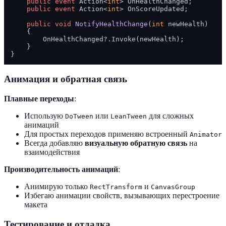
public
event
 Action<
int
> OnHealthChanged;

public
event
 Action<
int
> OnScoreUpdated;

public
void
NotifyHealthChange
(
int
 newHealth
)
    {

        OnHealthChanged?.Invoke(newHealth);

    }

Анимация и обратная связь
Плавные переходы
:
Использую
или
для сложных
DoTween
LeanTween
анимаций
Для простых переходов применяю встроенный
Animator
Всегда добавляю
визуальную обратную связь
на
взаимодействия
Производительность анимаций
:
Анимирую только
и
RectTransform
CanvasGroup
Избегаю анимации свойств, вызывающих перестроение
макета
Тестирование и отладка