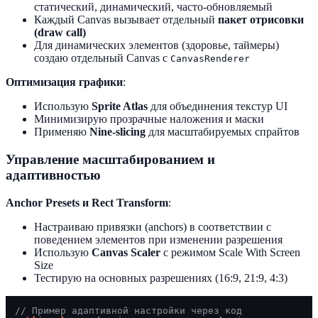
статический, динамический, часто-обновляемый
Каждый Canvas вызывает отдельный
пакет отрисовки
(draw call)
Для динамических элементов (здоровье, таймеры)
создаю отдельный Canvas с
CanvasRenderer
Оптимизация графики
:
Использую
Sprite Atlas
для объединения текстур UI
Минимизирую прозрачные наложения и маски
Применяю
Nine-slicing
для масштабируемых спрайтов
Управление масштабированием и
адаптивностью
Anchor Presets и Rect Transform
:
Настраиваю привязки (anchors) в соответствии с
поведением элементов при изменении разрешения
Использую
Canvas Scaler
с режимом Scale With Screen
Size
Тестирую на основных разрешениях (16:9, 21:9, 4:3)
// Пример адаптивной настройки через код