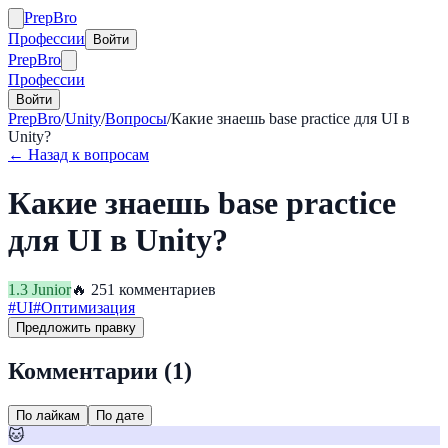
Prep
Bro
Профессии
Войти
Prep
Bro
Профессии
Войти
PrepBro
/
Unity
/
Вопросы
/
Какие знаешь base practice для UI в
Unity?
← Назад к вопросам
Какие знаешь base practice
для UI в Unity?
1.3
Junior
🔥
25
1
комментариев
#
UI
#
Оптимизация
Предложить правку
Комментарии (
1
)
По лайкам
По дате
🐱