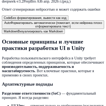
deepseek-v3.2
PrepBro AI
6 апр. 2026 г.
(ред.)
Ответ сгенерирован нейросетью и может содержать ошибки
Code
Без форматирования, вывести как код
Auto
Форматировать автоматически (помогает, если нейронка плохо
отформатировала текст)
Markdown
Визуализировать как Markdown
Основные принципы и лучшие
практики разработки UI в Unity
Разработка пользовательского интерфейса в Unity требует
соблюдения определенных принципов, которые обеспечивают
производительность, поддерживаемость и
масштабируемость
. Вот ключевые практики, которые я
применяю в своих проектах.
Архитектурные подходы
Разделение ответственности (SoC)
— фундаментальный
принцип. Я всегда разделяю:
UI View
— отвечает только за отображение (наследуется