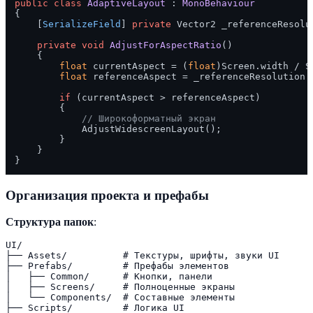
public
class
AdaptiveLayout
 : 
MonoBehaviour
{

    [
SerializeField
] 
private
 Vector2 _referenceResolu
private
void
AdjustForAspectRatio
()
    {

float
 currentAspect = (
float
)Screen.width / S
float
 referenceAspect = _referenceResolution.
if
 (currentAspect > referenceAspect)

        {

// Широкоформатный экран
            AdjustWidescreenLayout();

        }

    }

Организация проекта и префабы
Структура папок
:
UI/

├── Assets/          # Текстуры, шрифты, звуки UI

├── Prefabs/         # Префабы элементов

│   ├── Common/      # Кнопки, панели

│   ├── Screens/     # Полноценные экраны

│   └── Components/  # Составные элементы

├── Scripts/         # Логика UI
