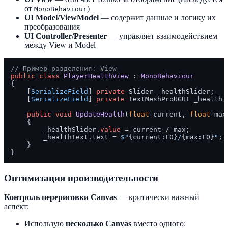
от
)
MonoBehaviour
UI Model/ViewModel
— содержит данные и логику их
преобразования
UI Controller/Presenter
— управляет взаимодействием
между View и Model
// Пример разделения: View
public
class
PlayerHealthView
 : 
MonoBehaviour
{

    [
SerializeField
] 
private
 Slider _healthSlider;

    [
SerializeField
] 
private
 TextMeshProUGUI _healthTe
public
void
UpdateHealth
(
float
 current, 
float
 max
    {

        _healthSlider.
value
 = current / max;

        _healthText.text = 
$"
{current:F0}
/
{max:F0}
"
;

    }

Оптимизация производительности
Контроль перерисовки Canvas
— критически важный
аспект:
Использую
несколько Canvas
вместо одного: