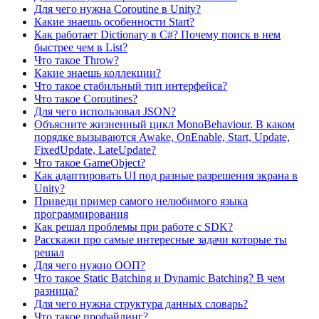
Для чего нужна Coroutine в Unity?
Какие знаешь особенности Start?
Как работает Dictionary в C#? Почему поиск в нем
быстрее чем в List?
Что такое Throw?
Какие знаешь коллекции?
Что такое стабильный тип интерфейса?
Что такое Сoroutines?
Для чего использовал JSON?
Объясните жизненный цикл MonoBehaviour. В каком
порядке вызываются Awake, OnEnable, Start, Update,
FixedUpdate, LateUpdate?
Что такое GameObject?
Как адаптировать UI под разные разрешения экрана в
Unity?
Приведи пример самого нелюбимого языка
программирования
Как решал проблемы при работе с SDK?
Расскажи про самые интересные задачи которые ты
решал
Для чего нужно ООП?
Что такое Static Batching и Dynamic Batching? В чем
разница?
Для чего нужна структура данных словарь?
Что такое профайлинг?