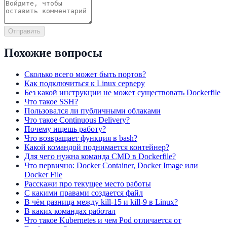
Отправить
Похожие вопросы
Сколько всего может быть портов?
Как подключиться к Linux серверу
Без какой инструкции не может существовать Dockerfile
Что такое SSH?
Пользовался ли публичными облаками
Что такое Continuous Delivery?
Почему ищешь работу?
Что возвращает функция в bash?
Какой командой поднимается контейнер?
Для чего нужна команда CMD в Dockerfile?
Что первично: Docker Container, Docker Image или
Docker File
Расскажи про текущее место работы
С какими правами создается файл
В чём разница между kill-15 и kill-9 в Linux?
В каких командах работал
Что такое Kubernetes и чем Pod отличается от