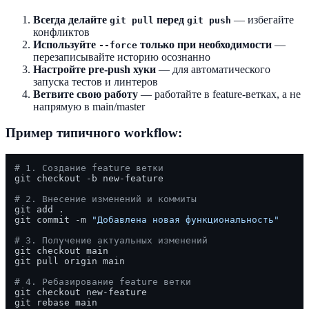
Всегда делайте
перед
— избегайте
git pull
git push
конфликтов
Используйте
только при необходимости
—
--force
перезаписывайте историю осознанно
Настройте pre-push хуки
— для автоматического
запуска тестов и линтеров
Ветвите свою работу
— работайте в feature-ветках, а не
напрямую в main/master
Пример типичного workflow:
# 1. Создание feature ветки
git checkout -b new-feature

# 2. Внесение изменений и коммиты
git add .

git commit -m 
"Добавлена новая функциональность"
# 3. Получение актуальных изменений
git checkout main

git pull origin main

# 4. Ребазирование feature ветки
git checkout new-feature

git rebase main
