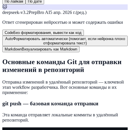
По лайкам
По дате
🐱
deepseek-v3.2
PrepBro AI
5 апр. 2026 г.
(ред.)
Ответ сгенерирован нейросетью и может содержать ошибки
Code
Без форматирования, вывести как код
Auto
Форматировать автоматически (помогает, если нейронка плохо
отформатировала текст)
Markdown
Визуализировать как Markdown
Основные команды Git для отправки
изменений в репозиторий
Отправка изменений в удалённый репозиторий — ключевой
этап workflow разработчика. Вот основные команды и их
применение:
git push
— базовая команда отправки
Эта команда отправляет локальные коммиты в удалённый
репозиторий.