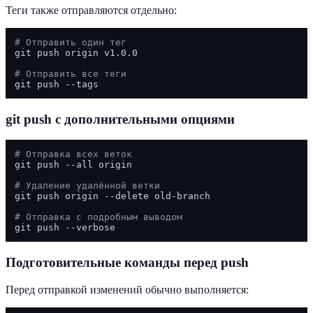
Теги также отправляются отдельно:
# Отправить один тег
git push origin v1.0.0

# Отправить все теги
git push с дополнительными опциями
# Отправка всех веток
git push --all origin

# Удаление удалённой ветки
git push origin --delete old-branch

# Отправка с подробным выводом
Подготовительные команды перед push
Перед отправкой изменений обычно выполняется: