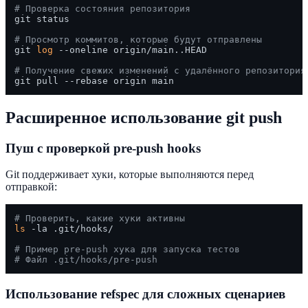
# Проверка состояния репозитория
git status

# Просмотр коммитов, которые будут отправлены
git 
log
 --oneline origin/main..HEAD

# Получение свежих изменений с удалённого репозитория
Расширенное использование git push
Пуш с проверкой pre-push hooks
Git поддерживает хуки, которые выполняются перед
отправкой:
# Проверить, какие хуки активны
ls
 -la .git/hooks/

# Пример pre-push хука для запуска тестов
# Файл .git/hooks/pre-push
Использование refspec для сложных сценариев