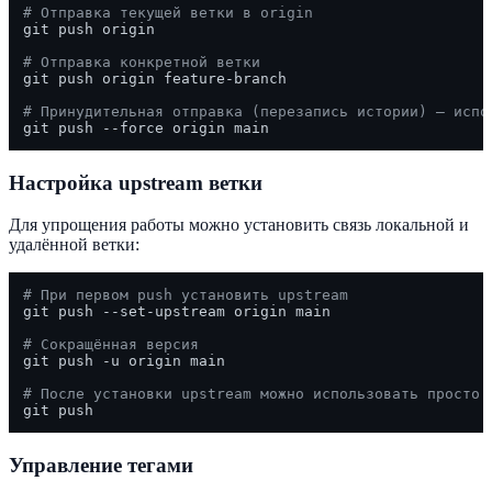
# Отправка текущей ветки в origin
git push origin

# Отправка конкретной ветки
git push origin feature-branch

# Принудительная отправка (перезапись истории) — испо
Настройка upstream ветки
Для упрощения работы можно установить связь локальной и
удалённой ветки:
# При первом push установить upstream
git push --set-upstream origin main

# Сокращённая версия
git push -u origin main

# После установки upstream можно использовать просто
Управление тегами