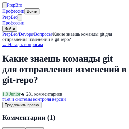
Prep
Bro
Профессии
Войти
Prep
Bro
Профессии
Войти
PrepBro
/
Devops
/
Вопросы
/
Какие знаешь команды git для
отправления изменений в git-repo?
← Назад к вопросам
Какие знаешь команды git
для отправления изменений в
git-repo?
1.0
Junior
🔥
28
1
комментариев
#
Git и системы контроля версий
Предложить правку
Комментарии (
1
)