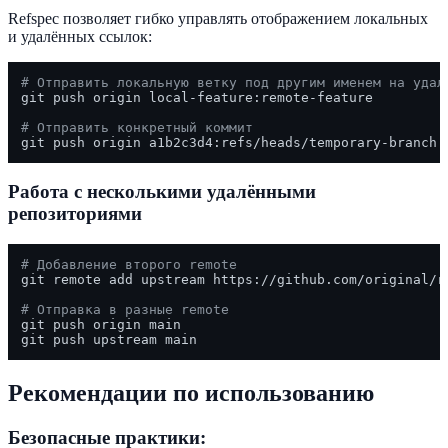
Refspec позволяет гибко управлять отображением локальных
и удалённых ссылок:
# Отправить локальную ветку под другим именем на удал
git push origin local-feature:remote-feature

# Отправить конкретный коммит
Работа с несколькими удалёнными
репозиториями
# Добавление второго remote
git remote add upstream https://github.com/original/re
# Отправка в разные remote
git push origin main

Рекомендации по использованию
Безопасные практики: