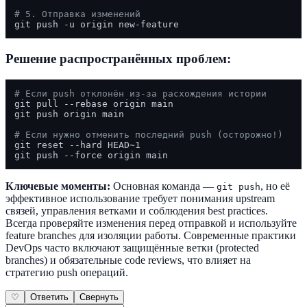
# 5. Отправка изменений
Решение распространённых проблем:
# Если push отклонён из-за расхождения истории
git pull --rebase origin main

git push origin main

# Если нужно отменить последний push (осторожно!)
git reset --hard HEAD~1

Ключевые моменты:
Основная команда —
, но её
git push
эффективное использование требует понимания upstream
связей, управления ветками и соблюдения best practices.
Всегда проверяйте изменения перед отправкой и используйте
feature branches для изоляции работы. Современные практики
DevOps часто включают защищённые ветки (protected
branches) и обязательные code reviews, что влияет на
стратегию push операций.
♡
Ответить
Свернуть