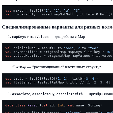
val
 mixed = listOf(
"1"
, 
"2"
, 
"a"
, 
"3"
val
 numbersOnly = mixed.mapNotNull { it.toIntOrNull()
Специализированные варианты для разных колл
и
— для работы с Map
mapKeys
mapValues
val
 originalMap = mapOf(
1
 to 
"one"
, 
2
 to 
"two"
val
 keysModified = originalMap.mapKeys { it.key * 
10
 
val
 valuesModified = originalMap.mapValues { it.value
— "расплющивание" вложенных структур
flatMap
val
 lists = listOf(listOf(
1
, 
2
), listOf(
3
, 
4
val
 flattened = lists.flatMap { it } 
// [1, 2, 3, 4]
,
,
— преобразован
associate
associateBy
associateWith
data
class
Person
(
val
 id: 
Int
, 
val
 name: String)

val
 people = listOf(Person(
1
, 
"Alice"
), Person(
2
, 
"Bo