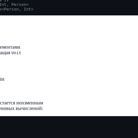
Int, Person>
p<Person, Int>
лементами
ращая
Unit
st
остается неизменным
енивых вычислений: