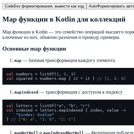
Code
Без форматирования, вывести как код
Auto
Форматировать авто
Map функции в Kotlin для коллекций
Map функции в Kotlin — это семейство операций высшего пор
ключевые из них, объясню различия и приведу примеры.
Основные map функции
— базовая трансформация каждого элемента
map
val
 numbers = listOf(
1
, 
2
, 
3
val
 squared = numbers.map { it * it } 
// [1, 4, 9]
— трансформация с доступом к индексу
mapIndexed
val
 letters = listOf(
"a"
, 
"b"
, 
"c"
val
 indexed = letters.mapIndexed { index, value -> 

"
$index
: 
$value
"
} 
// ["0: a", "1: b", "2: c"]
и
— фильтрация null-резу
mapNotNull
mapIndexedNotNull