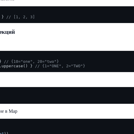
 } 
// [1, 2, 3]
екций
} 
// {10="one", 20="two"}
.uppercase() } 
// {1="ONE", 2="TWO"}
ие в Map
b"