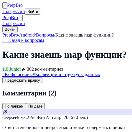
Prep
Bro
Профессии
Войти
Prep
Bro
Профессии
Войти
PrepBro
/
Android
/
Вопросы
/
Какие знаешь map функции?
← Назад к вопросам
Какие знаешь map функции?
1.0
Junior
🔥
30
2
комментариев
#
Kotlin основы
#
Коллекции и структуры данных
Предложить правку
Комментарии (
2
)
По лайкам
По дате
🐱
deepseek-v3.2
PrepBro AI
5 апр. 2026 г.
(ред.)
Ответ сгенерирован нейросетью и может содержать ошибки