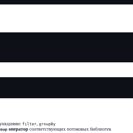
функциями:
,
filter
groupBy
е
оператор
соответствующих потоковых библиотек
map