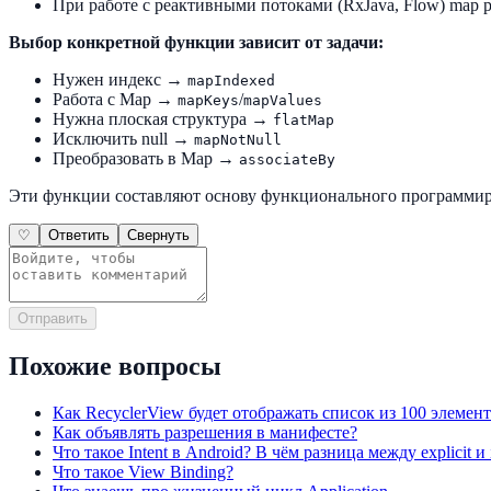
При работе с реактивными потоками (RxJava, Flow) map 
Выбор конкретной функции зависит от задачи:
Нужен индекс →
mapIndexed
Работа с Map →
/
mapKeys
mapValues
Нужна плоская структура →
flatMap
Исключить null →
mapNotNull
Преобразовать в Map →
associateBy
Эти функции составляют основу функционального программиро
♡
Ответить
Свернуть
Отправить
Похожие вопросы
Как RecyclerView будет отображать список из 100 элемен
Как объявлять разрешения в манифесте?
Что такое Intent в Android? В чём разница между explicit и i
Что такое View Binding?