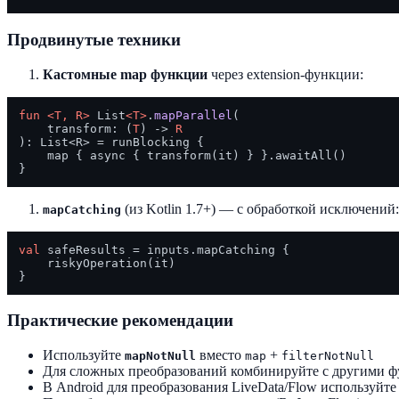
Продвинутые техники
Кастомные map функции
через extension-функции:
fun
<T, R>
 List
<T>
.
mapParallel
(

    transform: (
T
) -> 
R
)
: List<R> = runBlocking {

    map { async { transform(it) } }.awaitAll()

(из Kotlin 1.7+) — с обработкой исключений:
mapCatching
val
 safeResults = inputs.mapCatching { 

    riskyOperation(it) 

Практические рекомендации
Используйте
вместо
+
mapNotNull
map
filterNotNull
Для сложных преобразований комбинируйте с другими 
В Android для преобразования LiveData/Flow используйт