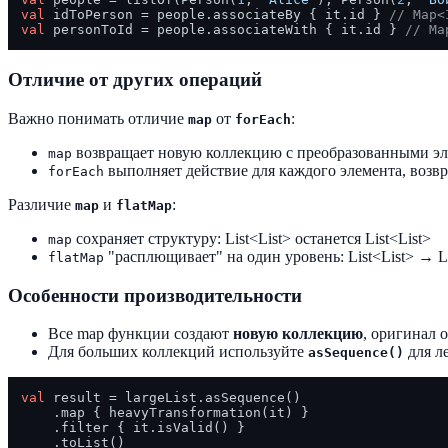
val
 idToPerson = people.associateBy { it.id } 
// Map<
val
 personToId = people.associateWith { it.id } 
// Ma
Отличие от других операций
Важно понимать отличие
от
:
map
forEach
возвращает новую коллекцию с преобразованными э
map
выполняет действие для каждого элемента, возв
forEach
Различие
и
:
map
flatMap
сохраняет структуру: List
<List>
останется List
<List>
map
"расплющивает" на один уровень: List
<List>
→ Li
flatMap
Особенности производительности
Все map функции создают
новую коллекцию
, оригинал 
Для больших коллекций используйте
для л
asSequence()
val
 result = largeList.asSequence()

    .map { heavyTransformation(it) }

    .filter { it.isValid() }
