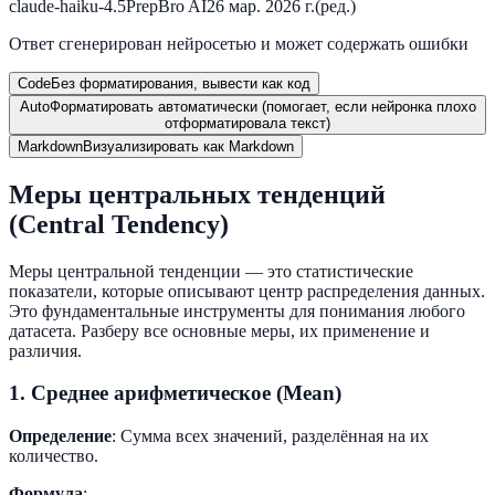
claude-haiku-4.5
PrepBro AI
26 мар. 2026 г.
(ред.)
Ответ сгенерирован нейросетью и может содержать ошибки
Code
Без форматирования, вывести как код
Auto
Форматировать автоматически (помогает, если нейронка плохо
отформатировала текст)
Markdown
Визуализировать как Markdown
Меры центральных тенденций
(Central Tendency)
Меры центральной тенденции — это статистические
показатели, которые описывают центр распределения данных.
Это фундаментальные инструменты для понимания любого
датасета. Разберу все основные меры, их применение и
различия.
1. Среднее арифметическое (Mean)
Определение
: Сумма всех значений, разделённая на их
количество.
Формула
: