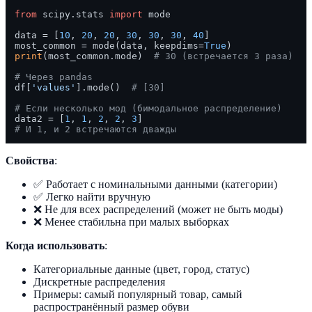
from
 scipy.stats 
import
 mode

data = [
10
, 
20
, 
20
, 
30
, 
30
, 
30
, 
40
]

most_common = mode(data, keepdims=
True
print
(most_common.mode)  
# 30 (встречается 3 раза)
# Через pandas
df[
'values'
].mode()  
# [30]
# Если несколько мод (бимодальное распределение)
data2 = [
1
, 
1
, 
2
, 
2
, 
3
# И 1, и 2 встречаются дважды
Свойства
:
✅ Работает с номинальными данными (категории)
✅ Легко найти вручную
❌ Не для всех распределений (может не быть моды)
❌ Менее стабильна при малых выборках
Когда использовать
:
Категориальные данные (цвет, город, статус)
Дискретные распределения
Примеры: самый популярный товар, самый
распространённый размер обуви