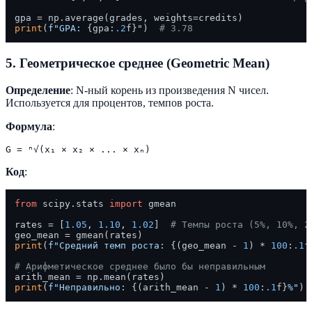
print
(
f"GPA: 
{gpa:
.2
f}
"
)  
# 3.78
5. Геометрическое среднее (Geometric Mean)
Определение
: N-ный корень из произведения N чисел.
Используется для процентов, темпов роста.
Формула
:
Код
:
from
 scipy.stats 
import
 gmean

rates = [
1.05
, 
1.10
, 
1.02
]  
# Темпы роста (5%, 10%, 2
print
(
f"Средний темп роста: 
{(geo_mean - 
1
) * 
100
:
.1
f
# Арифметическое среднее было бы неправильным
print
(
f"Неправильно: 
{(arith_mean - 
1
) * 
100
:
.1
f}
%"
) 