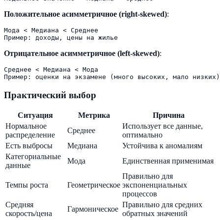
Положительное асимметричное (right-skewed)
:
Мода < Медиана < Среднее

Отрицательное асимметричное (left-skewed)
:
Среднее < Медиана < Мода

Практический выбор
Ситуация
Метрика
Причина
Нормальное
Использует все данные,
Среднее
распределение
оптимально
Есть выбросы
Медиана
Устойчива к аномалиям
Категориальные
Мода
Единственная применимая
данные
Правильно для
Темпы роста
Геометрическое
экспоненциальных
процессов
Средняя
Правильно для средних
Гармоническое
скорость/цена
обратных значений