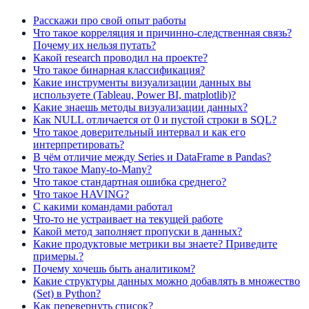
Расскажи про свой опыт работы
Что такое корреляция и причинно-следственная связь?
Почему их нельзя путать?
Какой research проводил на проекте?
Что такое бинарная классификация?
Какие инструменты визуализации данных вы
используете (Tableau, Power BI, matplotlib)?
Какие знаешь методы визуализации данных?
Как NULL отличается от 0 и пустой строки в SQL?
Что такое доверительный интервал и как его
интерпретировать?
В чём отличие между Series и DataFrame в Pandas?
Что такое Many-to-Many?
Что такое стандартная ошибка среднего?
Что такое HAVING?
С какими командами работал
Что-то не устраивает на текущей работе
Какой метод заполняет пропуски в данных?
Какие продуктовые метрики вы знаете? Приведите
примеры.?
Почему хочешь быть аналитиком?
Какие структуры данных можно добавлять в множество
(Set) в Python?
Как перевернуть список?