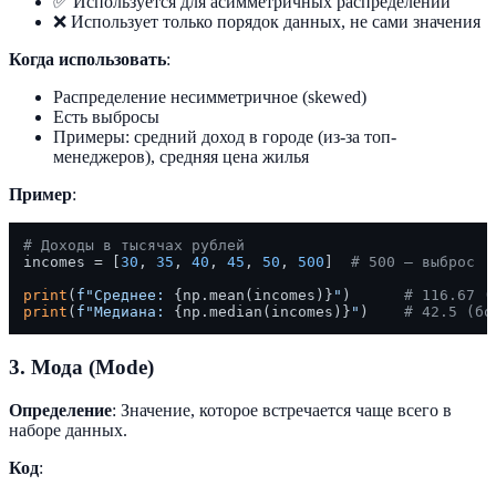
✅ Используется для асимметричных распределений
❌ Использует только порядок данных, не сами значения
Когда использовать
:
Распределение несимметричное (skewed)
Есть выбросы
Примеры: средний доход в городе (из-за топ-
менеджеров), средняя цена жилья
Пример
:
# Доходы в тысячах рублей
incomes = [
30
, 
35
, 
40
, 
45
, 
50
, 
500
]  
# 500 — выброс
print
(
f"Среднее: 
{np.mean(incomes)}
"
)      
# 116.67 (
print
(
f"Медиана: 
{np.median(incomes)}
"
)    
# 42.5 (бо
3. Мода (Mode)
Определение
: Значение, которое встречается чаще всего в
наборе данных.
Код
: