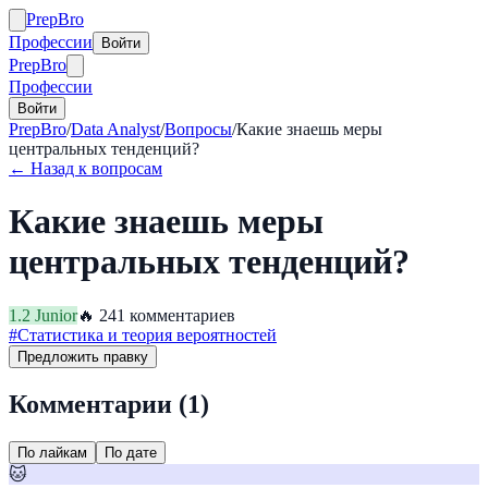
Prep
Bro
Профессии
Войти
Prep
Bro
Профессии
Войти
PrepBro
/
Data Analyst
/
Вопросы
/
Какие знаешь меры
центральных тенденций?
← Назад к вопросам
Какие знаешь меры
центральных тенденций?
1.2
Junior
🔥
24
1
комментариев
#
Статистика и теория вероятностей
Предложить правку
Комментарии (
1
)
По лайкам
По дате
🐱