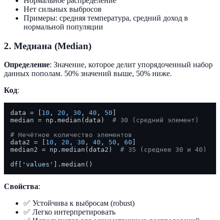
Нормальное распределение
Нет сильных выбросов
Примеры: средняя температура, средний доход в
нормальной популяции
2. Медиана (Median)
Определение
: Значение, которое делит упорядоченный набор
данных пополам. 50% значений выше, 50% ниже.
Код
:
data = [
10
, 
20
, 
30
, 
40
, 
50
]

median = np.median(data)  
# 30 (средний элемент)
# Нечётное количество элементов
data2 = [
10
, 
20
, 
30
, 
40
, 
50
, 
60
]

median2 = np.median(data2)  
# 35 (среднее 30 и 40)
df[
'values'
Свойства
:
✅ Устойчива к выбросам (robust)
✅ Легко интерпретировать