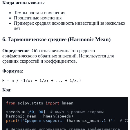
Когда использовать
:
Темпы роста и изменения
Процентные изменения
Примеры: средняя доходность инвестиций за несколько
лет
6. Гармоническое среднее (Harmonic Mean)
Определение
: Обратная величина от среднего
арифметического обратных значений. Используется для
средних скоростей и коэффициентов.
Формула
:
Код
:
from
 scipy.stats 
import
 hmean

speeds = [
60
, 
90
]  
# км/ч в разные стороны
print
(
f"Средняя скорость: 
{harmonic_mean:
.1
f}
"
)  
# 72
# Неправильно использовать среднее арифметическое