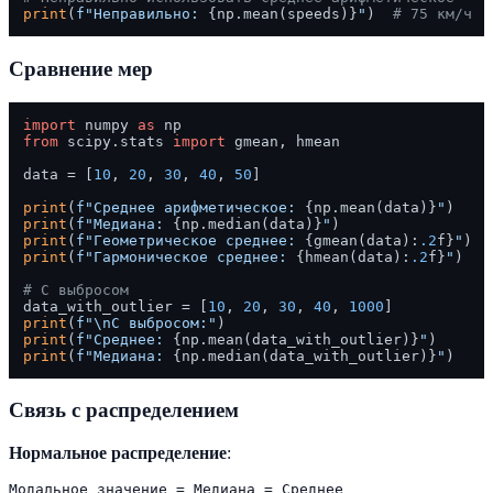
print
(
f"Неправильно: 
{np.mean(speeds)}
"
)  
# 75 км/ч
Сравнение мер
import
 numpy 
as
from
 scipy.stats 
import
 gmean, hmean

data = [
10
, 
20
, 
30
, 
40
, 
50
]

print
(
f"Среднее арифметическое: 
{np.mean(data)}
"
)    
print
(
f"Медиана: 
{np.median(data)}
"
)                 
print
(
f"Геометрическое среднее: 
{gmean(data):
.2
f}
"
)  
print
(
f"Гармоническое среднее: 
{hmean(data):
.2
f}
"
)   
# С выбросом
data_with_outlier = [
10
, 
20
, 
30
, 
40
, 
1000
print
(
f"\nС выбросом:"
print
(
f"Среднее: 
{np.mean(data_with_outlier)}
"
)      
print
(
f"Медиана: 
{np.median(data_with_outlier)}
"
)    
Связь с распределением
Нормальное распределение
: