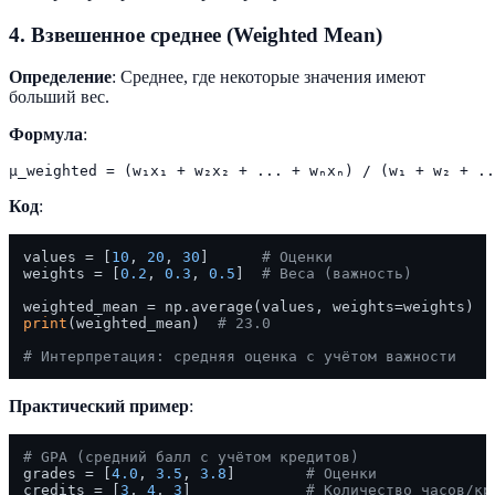
4. Взвешенное среднее (Weighted Mean)
Определение
: Среднее, где некоторые значения имеют
больший вес.
Формула
:
Код
:
values = [
10
, 
20
, 
30
]      
# Оценки
weights = [
0.2
, 
0.3
, 
0.5
]  
# Веса (важность)
print
(weighted_mean)  
# 23.0
# Интерпретация: средняя оценка с учётом важности
Практический пример
:
# GPA (средний балл с учётом кредитов)
grades = [
4.0
, 
3.5
, 
3.8
]        
# Оценки
credits = [
3
, 
4
, 
3
]             
# Количество часов/кр