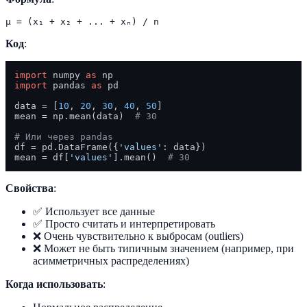
Код
:
import
 numpy 
as
import
 pandas 
as
 pd

data = [
10
, 
20
, 
30
, 
40
, 
50
]

mean = np.mean(data)  
# 30
# Или через pandas
df = pd.DataFrame({
'values'
: data})

mean = df[
'values'
].mean()  
# 30
Свойства
:
✅ Использует все данные
✅ Просто считать и интерпретировать
❌ Очень чувствительно к выбросам (outliers)
❌ Может не быть типичным значением (например, при
асимметричных распределениях)
Когда использовать
: