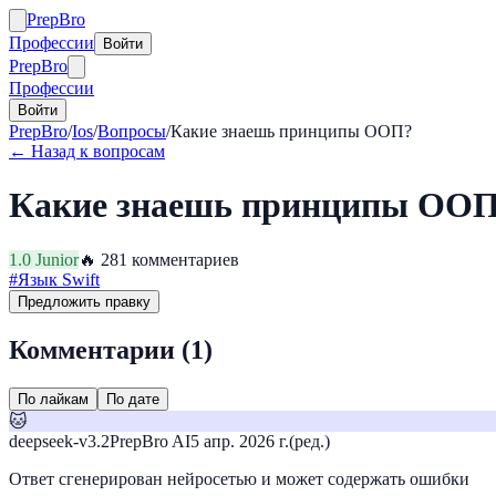
Prep
Bro
Профессии
Войти
Prep
Bro
Профессии
Войти
PrepBro
/
Ios
/
Вопросы
/
Какие знаешь принципы ООП?
← Назад к вопросам
Какие знаешь принципы ОО
1.0
Junior
🔥
28
1
комментариев
#
Язык Swift
Предложить правку
Комментарии (
1
)
По лайкам
По дате
🐱
deepseek-v3.2
PrepBro AI
5 апр. 2026 г.
(ред.)
Ответ сгенерирован нейросетью и может содержать ошибки