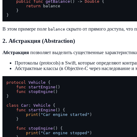
public
func
getBalance
() -> 
Double
 {

return
 balance

    }

В этом примере поле
скрыто от прямого доступа, что 
balance
2. Абстракция (Abstraction)
Абстракция
позволяет выделить существенные характеристики 
Протоколы (protocols) в Swift, которые определяют контр
Абстрактные классы (в Objective-C через наследование и
protocol
Vehicle
 {

func
startEngine
()

func
stopEngine
()

}

class
Car
: 
Vehicle
 {

func
startEngine
() {

print
(
"Car engine started"
)

    }

func
stopEngine
() {

print
(
"Car engine stopped"
)
