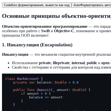
Code
Без форматирования, вывести как код
Auto
Форматировать авто
Основные принципы объектно-ориенти
Объектно-ориентированное программирование
— это паради
особенно при работе с
Swift
и
Objective-C
, понимание и приме
принципы ООП включают:
1. Инкапсуляция (Encapsulation)
Инкапсуляция
— это механизм сокрытия внутренней реализаци
Использование
private
,
fileprivate
,
internal
,
public
и
open
Свойства с геттерами и сеттерами для контроля над изме
class
BankAccount
 {

private
var
 balance: 
Double
=
0.0
public
func
deposit
(
_
amount
: 
Double
) {

if
 amount 
>
0
 {

            balance 
+=
 amount

        }

    }
