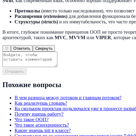
Swift
, как современный язык, особенно хорошо поддерживает э
Протоколы
(вместо только наследования), что позволяе
Расширения (extensions)
для добавления функционала без
Структуры (structs)
и их иммутабельность, что часто пр
В итоге, глубокое понимание принципов ООП не просто теорет
архитектурой, таких как
MVC
,
MVVM
или
VIPER
, которые с
♡
Ответить
Свернуть
Отправить
Похожие вопросы
В чем разница между потоком и главным потоком?
Как реализуешь словарь?
Ко скольким проектам подключался уже в процессе разра
Почему ищешь работу?
Что такое ООП?
Что такое асинхронность?
Какие знаешь init в классе?
Сталкивался ли со снижением производительности Table