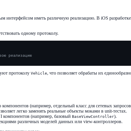
ым интерфейсом иметь различную реализацию. В iOS разработке 
тствовать одному протоколу.
вою реализацию
вуют протоколу
, что позволяет обрабаты их единообразн
Vehicle
ю компонентов (например, отдельный класс для сетевых запросов
зволяет легко заменять реальные объекты моками в unit-тестах.
UI компонентов (например, базовый
).
BaseViewController
лекциями различных моделей данных или view-контроллеров.