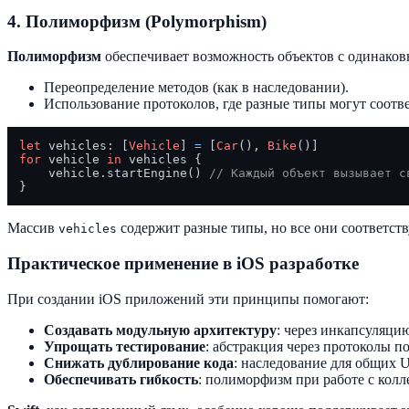
4. Полиморфизм (Polymorphism)
Полиморфизм
обеспечивает возможность объектов с одинаков
Переопределение методов (как в наследовании).
Использование протоколов, где разные типы могут соотве
let
 vehicles: [
Vehicle
] 
=
 [
Car
(), 
Bike
for
 vehicle 
in
 vehicles {

    vehicle.startEngine() 
// Каждый объект вызывает с
Массив
содержит разные типы, но все они соответст
vehicles
Практическое применение в iOS разработке
При создании iOS приложений эти принципы помогают:
Создавать модульную архитектуру
: через инкапсуляци
Упрощать тестирование
: абстракция через протоколы по
Снижать дублирование кода
: наследование для общих 
Обеспечивать гибкость
: полиморфизм при работе с кол