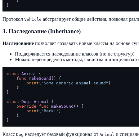
    }

Протокол
абстрагирует общие действия, позволяя раз
Vehicle
3. Наследование (Inheritance)
Наследование
позволяет создавать новые классы на основе су
Поддерживается наследование классов (но не структур).
Можно переопределять методы, свойства и инициализато
class
Animal
 {

func
makeSound
() {

print
(
"Some generic animal sound"
)

    }

}

class
Dog
: 
Animal
 {

override
func
makeSound
() {

print
(
"Bark!"
)

    }

Класс
наследует базовый функционал от
и специали
Dog
Animal