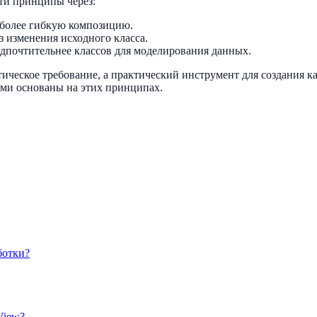
ти принципы через:
т более гибкую композицию.
 изменения исходного класса.
едпочтительнее классов для моделирования данных.
ическое требование, а практический инструмент для создания 
ами основаны на этих принципах.
ботки?
View?