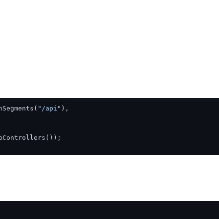
hSegments(
"/api"
),

Controllers());
