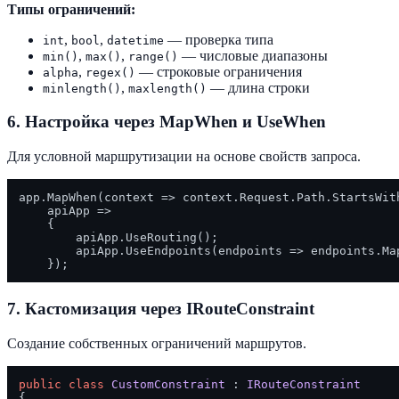
Типы ограничений:
,
,
— проверка типа
int
bool
datetime
,
,
— числовые диапазоны
min()
max()
range()
,
— строковые ограничения
alpha
regex()
,
— длина строки
minlength()
maxlength()
6. Настройка через MapWhen и UseWhen
Для условной маршрутизации на основе свойств запроса.
app.MapWhen(context => context.Request.Path.StartsWit
    apiApp =>

    {

        apiApp.UseRouting();

        apiApp.UseEndpoints(endpoints => endpoints.Map
7. Кастомизация через IRouteConstraint
Создание собственных ограничений маршрутов.
public
class
CustomConstraint
 : 
IRouteConstraint
{
