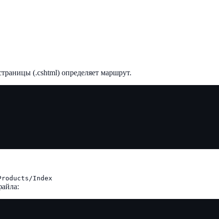
страницы (.cshtml) определяет маршрут.
Products/Index
файла: