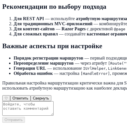
Рекомендации по выбору подхода
Для REST API
— используйте
атрибутную маршрутиз
Для традиционных MVC-приложений
— комбинируйт
Для контент-сайтов
—
Razor Pages
с директивой
@page
Для сложных правил
— создавайте
кастомные ограни
Важные аспекты при настройке
Порядок регистрации маршрутов
— первый подходящий
Переопределение маршрутов
— через атрибут
[Route("
Генерация URL
— использование
,
IUrlHelper
LinkGene
Обработка ошибок
— настройка
, проме
[HandleError]
Правильная настройка маршрутизации критически важна для 
использовать атрибутную маршрутизацию как наиболее декла
♡
Ответить
Свернуть
Отправить