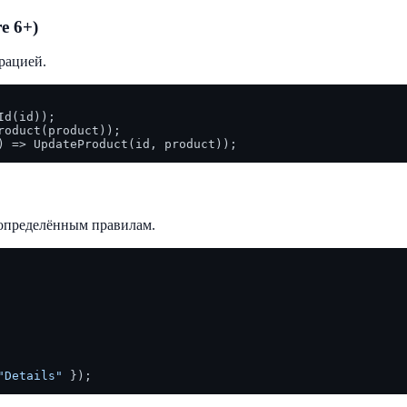
e 6+)
рацией.
d(id));

oduct(product));

 определённым правилам.
"Details"