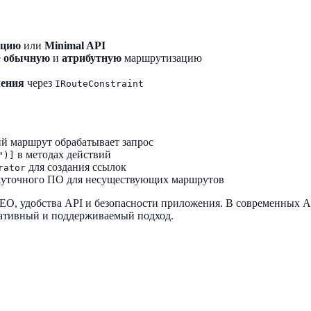
ацию
или
Minimal API
е
обычную
и
атрибутную
маршрутизацию
чения
через
IRouteConstraint
 маршрут обрабатывает запрос
в методах действий
")]
для создания ссылок
rator
жуточного ПО для несуществующих маршрутов
SEO, удобства API и безопасности приложения. В современных
ративный и поддерживаемый подход.