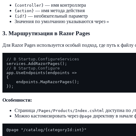
— имя контроллера
{controller}
— имя метода действия
{action}
— необязательный параметр
{id?}
Значения по умолчанию указываются через
=
3. Маршрутизация в Razor Pages
Для Razor Pages используется особый подход, где путь к файлу 
// В Startup.ConfigureServices
// В Startup.Configure
app.UseEndpoints(endpoints =>

{

    endpoints.MapRazorPages();

Особенности:
Страница
доступна по
/Pages/Products/Index.cshtml
/
Можно кастомизировать через
директиву в начале 
@page