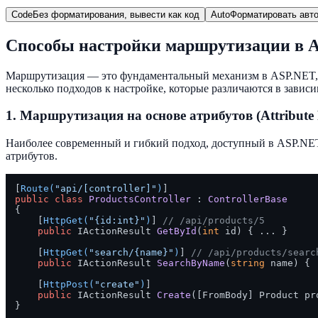
Code
Без форматирования, вывести как код
Auto
Форматировать авто
Способы настройки маршрутизации в 
Маршрутизация — это фундаментальный механизм в ASP.NET, к
несколько подходов к настройке, которые различаются в зависи
1. Маршрутизация на основе атрибутов (Attribute 
Наиболее современный и гибкий подход, доступный в ASP.NET
атрибутов.
[
Route(
"api/[controller]"
)
public
class
ProductsController
 : 
ControllerBase
{

    [
HttpGet(
"{id:int}"
)
] 
// /api/products/5
public
 IActionResult 
GetById
(
int
 id
)
 { ... }

    [
HttpGet(
"search/{name}"
)
] 
// /api/products/searc
public
 IActionResult 
SearchByName
(
string
 name
)
 { 
    [
HttpPost(
"create"
)
]

public
 IActionResult 
Create
(
[FromBody] Product pr