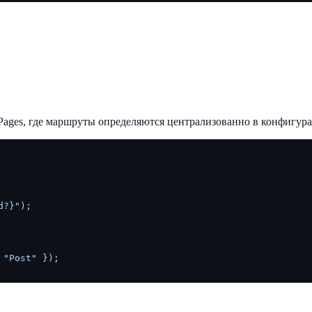
ages, где маршруты определяются централизованно в конфигур
d?}"
);

 
"Post"
 });
