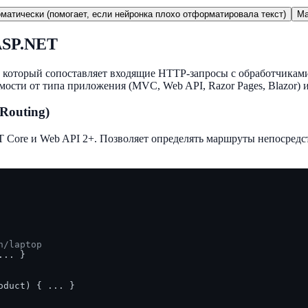
матически (помогает, если нейронка плохо отформатировала текст)
Ma
ASP.NET
оторый сопоставляет входящие HTTP-запросы с обработчиками 
мости от типа приложения (MVC, Web API, Razor Pages, Blazor) 
Routing)
 Core и Web API 2+. Позволяет определять маршруты непосредс
h/laptop
... }

oduct
)
 { ... }
