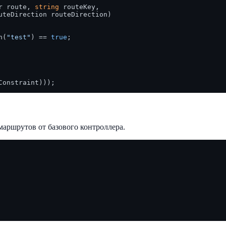
r route, 
string
 routeKey, 

uteDirection routeDirection
)
h(
"test"
) == 
true
;

аршрутов от базового контроллера.