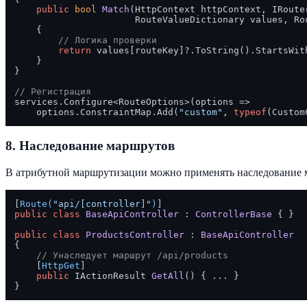
public
bool
Match
(
HttpContext httpContext, IRoute
                      RouteValueDictionary values, Ro
    {

// Логика проверки
return
 values[routeKey]?.ToString().StartsWit
    }

}

// Регистрация
services.Configure<RouteOptions>(options => 

    options.ConstraintMap.Add(
"custom"
, 
typeof
8. Наследование маршрутов
В атрибутной маршрутизации можно применять наследование м
[
Route(
"api/[controller]"
)
public
class
BaseApiController
 : 
ControllerBase
 { }

public
class
ProductsController
 : 
BaseApiController
{

// Унаследует маршрут /api/products
    [
HttpGet
]

public
 IActionResult 
GetAll
()
 { ... }
