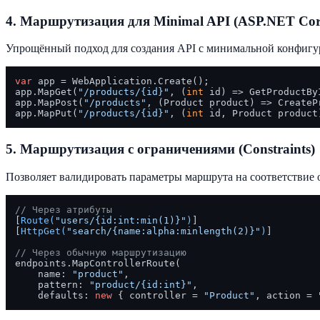
4. Маршрутизация для Minimal API (ASP.NET Cor
Упрощённый подход для создания API с минимальной конфигу
var
 app = WebApplication.Create();

app.MapGet(
"/products/{id}"
, (
int
 id) => GetProductByI
app.MapPost(
"/products"
, (Product product) => CreatePr
app.MapPut(
"/products/{id}"
, (
int
5. Маршрутизация с ограничениями (Constraints)
Позволяет валидировать параметры маршрута на соответствие
// Через атрибуты
[
Route(
"users/{id:int:min(1)}"
)
]

[
HttpGet(
"search/{name:alpha:minlength(2)}"
)
]

// Через обычную маршрутизацию
endpoints.MapControllerRoute(

    name: 
"product"
,

    pattern: 
"product/{id:int}"
,

    defaults: 
new
 { controller = 
"Product"
, action = 