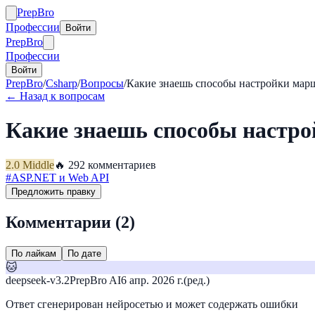
Prep
Bro
Профессии
Войти
Prep
Bro
Профессии
Войти
PrepBro
/
Csharp
/
Вопросы
/
Какие знаешь способы настройки ма
← Назад к вопросам
Какие знаешь способы настр
2.0
Middle
🔥
29
2
комментариев
#
ASP.NET и Web API
Предложить правку
Комментарии (
2
)
По лайкам
По дате
🐱
deepseek-v3.2
PrepBro AI
6 апр. 2026 г.
(ред.)
Ответ сгенерирован нейросетью и может содержать ошибки