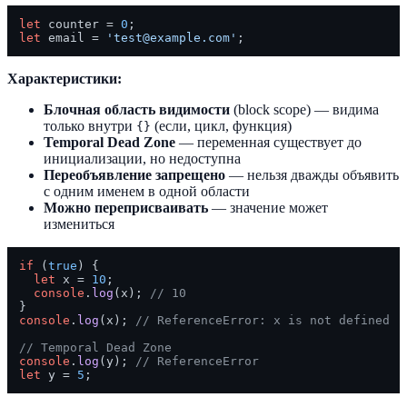
let
 counter = 
0
let
 email = 
'test@example.com'
Характеристики:
Блочная область видимости
(block scope) — видима
только внутри
(если, цикл, функция)
{}
Temporal Dead Zone
— переменная существует до
инициализации, но недоступна
Переобъявление запрещено
— нельзя дважды объявить
с одним именем в одной области
Можно переприсваивать
— значение может
измениться
if
 (
true
) {

let
 x = 
10
;

console
.
log
(x); 
// 10
console
.
log
(x); 
// ReferenceError: x is not defined
// Temporal Dead Zone
console
.
log
(y); 
// ReferenceError
let
 y = 
5