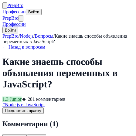
Prep
Bro
Профессии
Войти
Prep
Bro
Профессии
Войти
PrepBro
/
Nodejs
/
Вопросы
/
Какие знаешь способы объявления
переменных в JavaScript?
← Назад к вопросам
Какие знаешь способы
объявления переменных в
JavaScript?
1.3
Junior
🔥
28
1
комментариев
#
Node.js и JavaScript
Предложить правку
Комментарии (
1
)