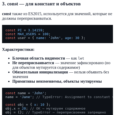
3. const — для констант и объектов
const
также из ES2015, используется для значений, которые не
должны переприсваиваться.
const
PI
 = 
3.14159
const
MAX_USERS
 = 
100
const
 user = { 
name
: 
'John'
, 
age
: 
30
Характеристики:
Блочная область видимости
— как
let
Не переприсваивается
— значение зафиксировано (но
для объектов мутируется содержимое)
Обязательная инициализация
— нельзя объявить без
значения
Примитивы неизменяемы, объекты мутируемы
const
 name = 
'John'
;

name = 
'Jane'
; 
// TypeError: Assignment to constant v
const
 obj = { 
x
: 
10
 };

obj.
x
 = 
20
; 
// OK — мутируем содержимое
obj = {}; 
// TypeError — переприсвоение запрещено