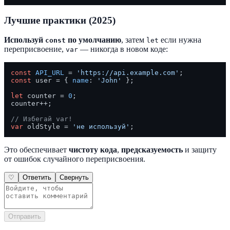
Лучшие практики (2025)
Используй
по умолчанию
, затем
если нужна
const
let
переприсвоение,
— никогда в новом коде:
var
const
API_URL
 = 
'https://api.example.com'
const
 user = { 
name
: 
'John'
 };

let
 counter = 
0
;

counter++;

// Избегай var!
var
 oldStyle = 
'не используй'
Это обеспечивает
чистоту кода
,
предсказуемость
и защиту
от ошибок случайного переприсвоения.
♡
Ответить
Свернуть
Отправить