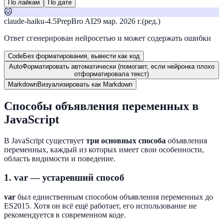
По лайкам
По дате
🐱
claude-haiku-4.5
PrepBro AI
29 мар. 2026 г.
(ред.)
Ответ сгенерирован нейросетью и может содержать ошибки
Code
Без форматирования, вывести как код
Auto
Форматировать автоматически (помогает, если нейронка плохо
отформатировала текст)
Markdown
Визуализировать как Markdown
Способы объявления переменных в
JavaScript
В JavaScript существует
три основных способа
объявления
переменных, каждый из которых имеет свои особенности,
область видимости и поведение.
1. var — устаревший способ
var
был единственным способом объявления переменных до
ES2015. Хотя он всё ещё работает, его использование не
рекомендуется в современном коде.