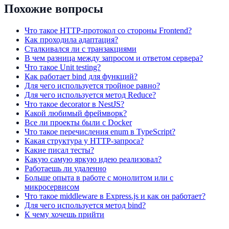
Похожие вопросы
Что такое HTTP-протокол со стороны Frontend?
Как проходила адаптация?
Сталкивался ли с транзакциями
В чем разница между запросом и ответом сервера?
Что такое Unit testing?
Как работает bind для функций?
Для чего используется тройное равно?
Для чего используется метод Reduce?
Что такое decorator в NestJS?
Какой любимый фреймворк?
Все ли проекты были с Docker
Что такое перечисления enum в TypeScript?
Какая структура у HTTP-запроса?
Какие писал тесты?
Какую самую яркую идею реализовал?
Работаешь ли удаленно
Больше опыта в работе с монолитом или с
микросервисом
Что такое middleware в Express.js и как он работает?
Для чего используется метод bind?
К чему хочешь прийти