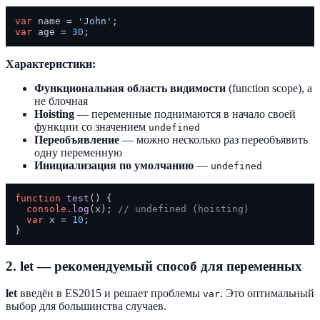
var
 name = 
'John'
var
 age = 
30
Характеристики:
Функциональная область видимости
(function scope), а
не блочная
Hoisting
— переменные поднимаются в начало своей
функции со значением
undefined
Переобъявление
— можно несколько раз переобъявить
одну переменную
Инициализация по умолчанию
—
undefined
function
test
(
) {

console
.
log
(x); 
// undefined (hoisting)
var
 x = 
10
;

2. let — рекомендуемый способ для переменных
let
введён в ES2015 и решает проблемы
. Это оптимальный
var
выбор для большинства случаев.