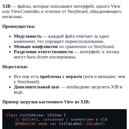
XIB
— файлы, которые описывают интерфейс одного View
или ViewController, в отличие от Storyboard, объединяющего
несколько.
Преимущества:
Модульность
— каждый файл отвечает за один
компонент, что упрощает переиспользование.
Меньше конфликтов
по сравнению со Storyboard.
Разделение ответственности
— интерфейс и логика
могут быть более изолированы.
Недостатки:
Все еще есть
проблемы с мержем
(хотя и меньшие, чем
у Storyboard).
Дополнительный шаг
— необходимо загрузить XIB в
коде.
Пример загрузки кастомного View из XIB:
class
CustomView
: 
UIView
 {

// Outlets, связанные с элементами в XIB
@IBOutlet
weak
var
 titleLabel: 
UILabel
!
