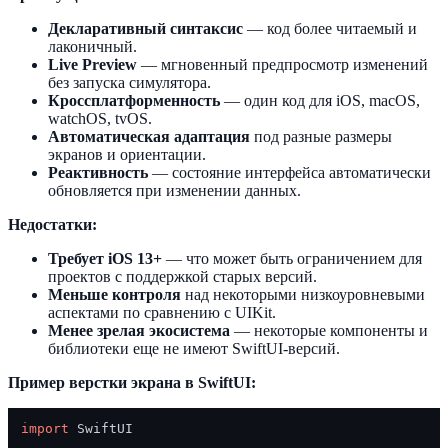
Декларативный синтаксис
— код более читаемый и
лаконичный.
Live Preview
— мгновенный предпросмотр изменений
без запуска симулятора.
Кроссплатформенность
— один код для iOS, macOS,
watchOS, tvOS.
Автоматическая адаптация
под разные размеры
экранов и ориентации.
Реактивность
— состояние интерфейса автоматически
обновляется при изменении данных.
Недостатки:
Требует iOS 13+
— что может быть ограничением для
проектов с поддержкой старых версий.
Меньше контроля
над некоторыми низкоуровневыми
аспектами по сравнению с UIKit.
Менее зрелая экосистема
— некоторые компоненты и
библиотеки еще не имеют SwiftUI-версий.
Пример верстки экрана в SwiftUI:
import
 SwiftUI
