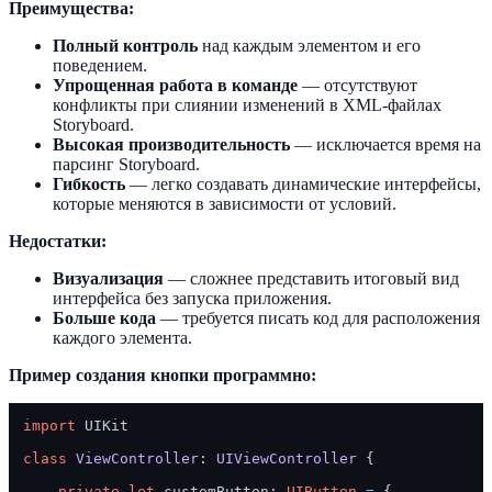
Преимущества:
Полный контроль
над каждым элементом и его
поведением.
Упрощенная работа в команде
— отсутствуют
конфликты при слиянии изменений в XML-файлах
Storyboard.
Высокая производительность
— исключается время на
парсинг Storyboard.
Гибкость
— легко создавать динамические интерфейсы,
которые меняются в зависимости от условий.
Недостатки:
Визуализация
— сложнее представить итоговый вид
интерфейса без запуска приложения.
Больше кода
— требуется писать код для расположения
каждого элемента.
Пример создания кнопки программно:
import
 UIKit

class
ViewController
: 
UIViewController
 {

private
let
 customButton: 
UIButton
=
 {
