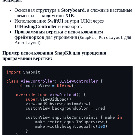
Основная структура в
Storyboard
, а сложные кастомные
элементы —
кодом
или
XIB
.
Использование
SwiftUI
внутри UIKit через
UIHostingController
и наоборот.
Программная верстка с использованием
фреймворков
для упрощения (
,
для
SnapKit
PureLayout
Auto Layout).
Пример использования SnapKit для упрощения
программной верстки:
import
 SnapKit

class
ViewController
: 
UIViewController
 {

let
 customView 
=
UIView
()

override
func
viewDidLoad
() {

super
.viewDidLoad()

        view.addSubview(customView)

        customView.backgroundColor 
=
 .red

        customView.snp.makeConstraints { make 
in
            make.center.equalToSuperview()

            make.width.height.equalTo(
100
)

        }
