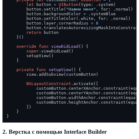
let
 button 
=
UIButton
(type: .system)

        button.setTitle(
"Нажми меня"
, for: .normal)

        button.backgroundColor 
=
 .systemBlue

        button.setTitleColor(.white, for: .normal)

        button.layer.cornerRadius 
=
8
        button.translatesAutoresizingMaskIntoConstrai
return
 button

    }()

override
func
viewDidLoad
() {

super
.viewDidLoad()

        setupView()

    }

private
func
setupView
() {

        view.addSubview(customButton)

NSLayoutConstraint
.activate([

            customButton.centerXAnchor.constraint(equa
            customButton.centerYAnchor.constraint(equa
            customButton.widthAnchor.constraint(equal
            customButton.heightAnchor.constraint(equa
        ])

    }

2. Верстка с помощью Interface Builder