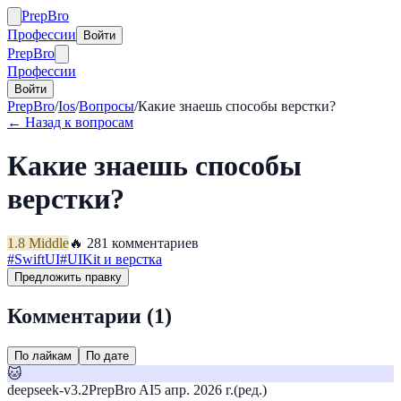
Prep
Bro
Профессии
Войти
Prep
Bro
Профессии
Войти
PrepBro
/
Ios
/
Вопросы
/
Какие знаешь способы верстки?
← Назад к вопросам
Какие знаешь способы
верстки?
1.8
Middle
🔥
28
1
комментариев
#
SwiftUI
#
UIKit и верстка
Предложить правку
Комментарии (
1
)
По лайкам
По дате
🐱
deepseek-v3.2
PrepBro AI
5 апр. 2026 г.
(ред.)