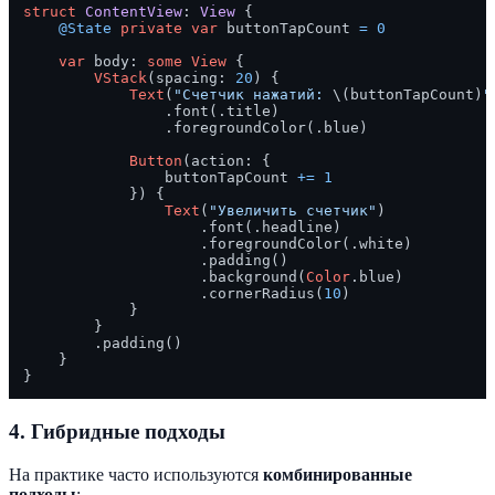
struct
ContentView
: 
View
 {

@State
private
var
 buttonTapCount 
=
0
var
 body: 
some
View
 {

VStack
(spacing: 
20
) {

Text
(
"Счетчик нажатий: 
\(buttonTapCount)
"
                .font(.title)

                .foregroundColor(.blue)

Button
(action: {

                buttonTapCount 
+=
1
            }) {

Text
(
"Увеличить счетчик"
)

                    .font(.headline)

                    .foregroundColor(.white)

                    .padding()

                    .background(
Color
.blue)

                    .cornerRadius(
10
)

            }

        }

        .padding()

    }

4. Гибридные подходы
На практике часто используются
комбинированные
подходы
: