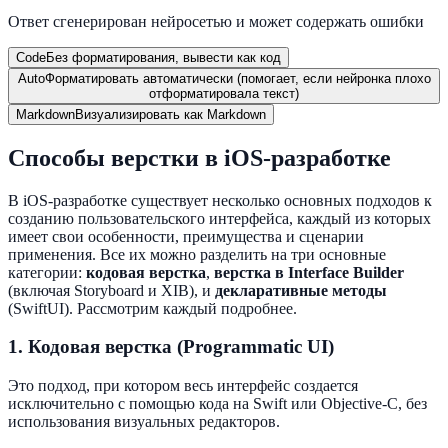
Ответ сгенерирован нейросетью и может содержать ошибки
Code
Без форматирования, вывести как код
Auto
Форматировать автоматически (помогает, если нейронка плохо
отформатировала текст)
Markdown
Визуализировать как Markdown
Способы верстки в iOS-разработке
В iOS-разработке существует несколько основных подходов к
созданию пользовательского интерфейса, каждый из которых
имеет свои особенности, преимущества и сценарии
применения. Все их можно разделить на три основные
категории:
кодовая верстка
,
верстка в Interface Builder
(включая Storyboard и XIB), и
декларативные методы
(SwiftUI). Рассмотрим каждый подробнее.
1. Кодовая верстка (Programmatic UI)
Это подход, при котором весь интерфейс создается
исключительно с помощью кода на Swift или Objective-C, без
использования визуальных редакторов.