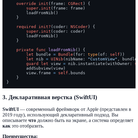
override
init
(
frame
: 
CGRect
) {

super
.
init
(frame: frame)

        loadFromNib()

    }

required
init?
(
coder
: 
NSCoder
) {

super
.
init
(coder: coder)

        loadFromNib()

    }

private
func
loadFromNib
() {

let
 bundle 
=
Bundle
(for: 
type
(of: 
self
))

let
 nib 
=
UINib
(nibName: 
"CustomView"
, bundle
guard
let
 view 
=
 nib.instantiate(withOwner: 
s
        addSubview(view)

        view.frame 
=
self
.bounds

    }

3. Декларативная верстка (SwiftUI)
SwiftUI
— современный фреймворк от Apple (представлен в
2019 году), использующий декларативный подход. Вы
описываете
что
должно быть на экране, а система определяет
как
это отобразить.
Преимущества: