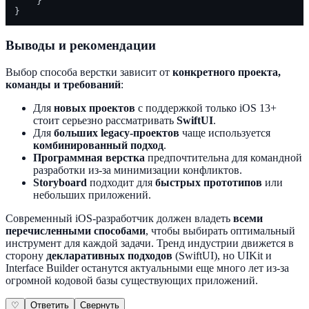
    }

Выводы и рекомендации
Выбор способа верстки зависит от
конкретного проекта,
команды и требований
:
Для
новых проектов
с поддержкой только iOS 13+
стоит серьезно рассматривать
SwiftUI
.
Для
больших legacy-проектов
чаще используется
комбинированный подход
.
Программная верстка
предпочтительна для командной
разработки из-за минимизации конфликтов.
Storyboard
подходит для
быстрых прототипов
или
небольших приложений.
Современный iOS-разработчик должен владеть
всеми
перечисленными способами
, чтобы выбирать оптимальный
инструмент для каждой задачи. Тренд индустрии движется в
сторону
декларативных подходов
(SwiftUI), но UIKit и
Interface Builder останутся актуальными еще много лет из-за
огромной кодовой базы существующих приложений.
♡
Ответить
Свернуть