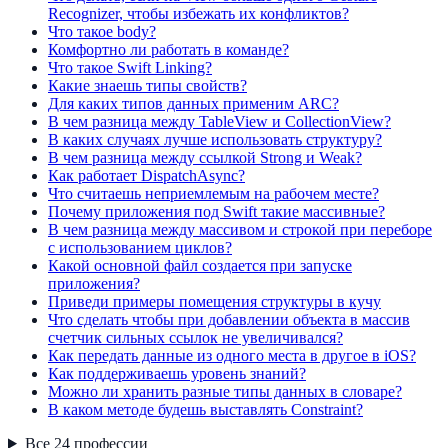
Recognizer, чтобы избежать их конфликтов?
Что такое body?
Комфортно ли работать в команде?
Что такое Swift Linking?
Какие знаешь типы свойств?
Для каких типов данных применим ARC?
В чем разница между TableView и CollectionView?
В каких случаях лучше использовать структуру?
В чем разница между ссылкой Strong и Weak?
Как работает DispatchAsync?
Что считаешь неприемлемым на рабочем месте?
Почему приложения под Swift такие массивные?
В чем разница между массивом и строкой при переборе
с использованием циклов?
Какой основной файл создается при запуске
приложения?
Приведи примеры помещения структуры в кучу
Что сделать чтобы при добавлении объекта в массив
счетчик сильных ссылок не увеличивался?
Как передать данные из одного места в другое в iOS?
Как поддерживаешь уровень знаний?
Можно ли хранить разные типы данных в словаре?
В каком методе будешь выставлять Constraint?
Все
24
профессии