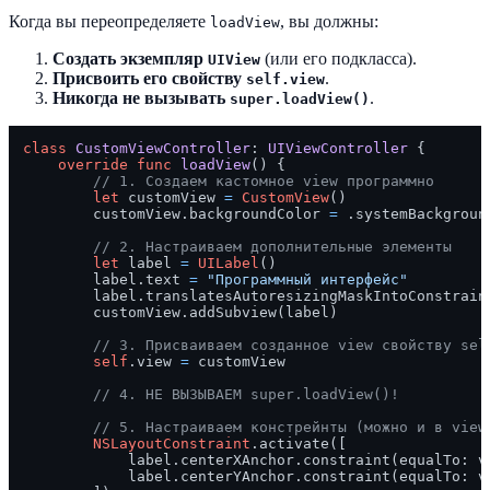
Когда вы переопределяете
, вы должны:
loadView
Создать экземпляр
(или его подкласса).
UIView
Присвоить его свойству
.
self.view
Никогда не вызывать
.
super.loadView()
class
CustomViewController
: 
UIViewController
 {

override
func
loadView
() {

// 1. Создаем кастомное view программно
let
 customView 
=
CustomView
()

        customView.backgroundColor 
=
 .systemBackground
// 2. Настраиваем дополнительные элементы
let
 label 
=
UILabel
()

        label.text 
=
"Программный интерфейс"
        label.translatesAutoresizingMaskIntoConstrain
        customView.addSubview(label)

// 3. Присваиваем созданное view свойству sel
self
.view 
=
 customView

// 4. НЕ ВЫЗЫВАЕМ super.loadView()!
// 5. Настраиваем констрейнты (можно и в view
NSLayoutConstraint
.activate([

            label.centerXAnchor.constraint(equalTo: vi
            label.centerYAnchor.constraint(equalTo: vi