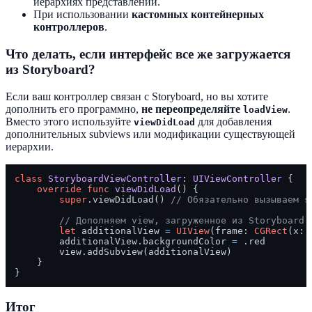
иерархиях представлений.
При использовании
кастомных контейнерных
контроллеров
.
Что делать, если интерфейс все же загружается
из Storyboard?
Если ваш контроллер связан с Storyboard, но вы хотите
дополнить его программно,
не переопределяйте
.
loadView
Вместо этого используйте
для добавления
viewDidLoad
дополнительных subviews или модификации существующей
иерархии.
class
StoryboardViewController
: 
UIViewController
 {

override
func
viewDidLoad
() {

super
.viewDidLoad() 
// Обязательно вызываем s
// Дополняем view, загруженное из Storyboard
let
 additionalView 
=
UIView
(frame: 
CGRect
(x: 
        additionalView.backgroundColor 
=
 .red

        view.addSubview(additionalView)

    }

Итог