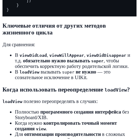
        ])

    }

Ключевые отличия от других методов
жизненного цикла
Для сравнения:
В
,
,
и
viewDidLoad
viewWillAppear
viewDidDisappear
т.д.
обязательно нужно вызывать
, чтобы
super
обеспечить корректную работу родительской логики.
В
вызывать
не нужно
— это
loadView
super
сознательное исключение в UIKit.
Когда использовать переопределение
?
loadView
полезно переопределять в случаях:
loadView
Полностью
программного создания интерфейса
без
Storyboard/XIB.
Когда нужно
контролировать точный момент
создания
.
view
Для
оптимизации производительности
в сложных