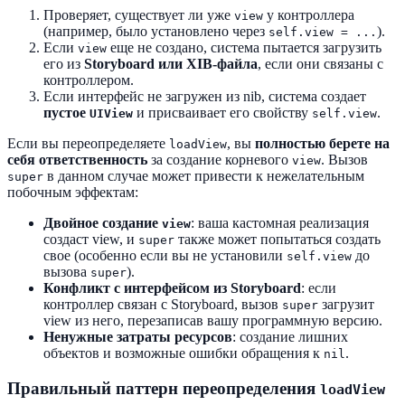
Проверяет, существует ли уже
у контроллера
view
(например, было установлено через
).
self.view = ...
Если
еще не создано, система пытается загрузить
view
его из
Storyboard или XIB-файла
, если они связаны с
контроллером.
Если интерфейс не загружен из nib, система создает
пустое
и присваивает его свойству
.
UIView
self.view
Если вы переопределяете
, вы
полностью берете на
loadView
себя ответственность
за создание корневого
. Вызов
view
в данном случае может привести к нежелательным
super
побочным эффектам:
Двойное создание
: ваша кастомная реализация
view
создаст view, и
также может попытаться создать
super
свое (особенно если вы не установили
до
self.view
вызова
).
super
Конфликт с интерфейсом из Storyboard
: если
контроллер связан с Storyboard, вызов
загрузит
super
view из него, перезаписав вашу программную версию.
Ненужные затраты ресурсов
: создание лишних
объектов и возможные ошибки обращения к
.
nil
Правильный паттерн переопределения
loadView