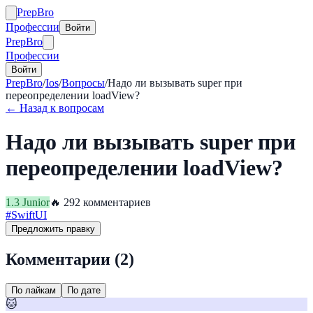
Prep
Bro
Профессии
Войти
Prep
Bro
Профессии
Войти
PrepBro
/
Ios
/
Вопросы
/
Надо ли вызывать super при
переопределении loadView?
← Назад к вопросам
Надо ли вызывать super при
переопределении loadView?
1.3
Junior
🔥
29
2
комментариев
#
SwiftUI
Предложить правку
Комментарии (
2
)
По лайкам
По дате
🐱