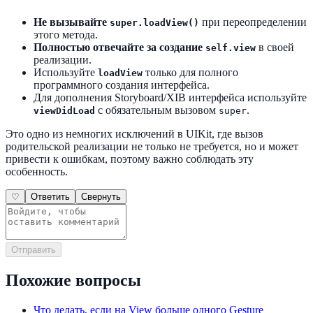
Не вызывайте
при переопределении
super.loadView()
этого метода.
Полностью отвечайте за создание
в своей
self.view
реализации.
Используйте
только для полного
loadView
программного создания интерфейса.
Для дополнения Storyboard/XIB интерфейса используйте
с обязательным вызовом
.
viewDidLoad
super
Это одно из немногих исключений в UIKit, где вызов
родительской реализации не только не требуется, но и может
привести к ошибкам, поэтому важно соблюдать эту
особенность.
♡
Ответить
Свернуть
Отправить
Похожие вопросы
Что делать, если на View больше одного Gesture