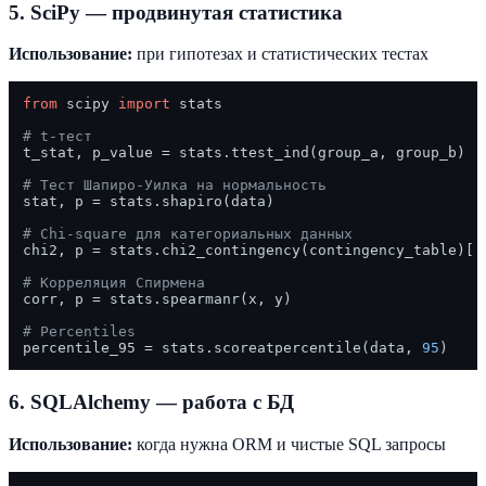
5. SciPy — продвинутая статистика
Использование:
при гипотезах и статистических тестах
from
 scipy 
import
 stats

# t-тест
t_stat, p_value = stats.ttest_ind(group_a, group_b)

# Тест Шапиро-Уилка на нормальность
stat, p = stats.shapiro(data)

# Chi-square для категориальных данных
chi2, p = stats.chi2_contingency(contingency_table)[:
# Корреляция Спирмена
corr, p = stats.spearmanr(x, y)

# Percentiles
percentile_95 = stats.scoreatpercentile(data, 
95
6. SQLAlchemy — работа с БД
Использование:
когда нужна ORM и чистые SQL запросы