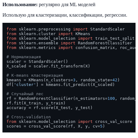
Использование:
регулярно для ML моделей
Использую для кластеризации, классификации, регрессии.
from
 sklearn.preprocessing 
import
from
 sklearn.cluster 
import
from
 sklearn.model_selection 
import
from
 sklearn.ensemble 
import
from
 sklearn.metrics 
import
 confusion_matrix, roc_auc_
# Нормализация
scaler = StandardScaler()

X_scaled = scaler.fit_transform(X)

# K-means кластеризация
kmeans = KMeans(n_clusters=
3
, random_state=
42
)

df[
'cluster'
] = kmeans.fit_predict(X_scaled)

# Случайный лес
rf = RandomForestClassifier(n_estimators=
100
, random_
rf.fit(X_train, y_train)

accuracy = rf.score(X_test, y_test)

# Cross-validation
from
 sklearn.model_selection 
import
 cross_val_score

scores = cross_val_score(rf, X, y, cv=
5