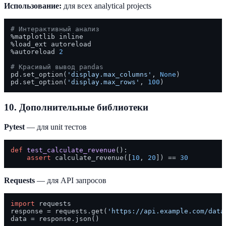
Использование:
для всех analytical projects
# Интерактивный анализ
%matplotlib inline

%load_ext autoreload

%autoreload 
2
# Красивый вывод pandas
pd.set_option(
'display.max_columns'
, 
None
)

pd.set_option(
'display.max_rows'
, 
100
10. Дополнительные библиотеки
Pytest
— для unit тестов
def
test_calculate_revenue
():

assert
 calculate_revenue([
10
, 
20
]) == 
30
Requests
— для API запросов
import
 requests

response = requests.get(
'https://api.example.com/data