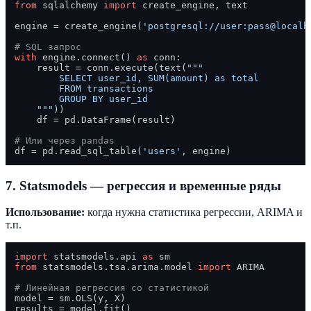
from
 sqlalchemy 
import
 create_engine, text

engine = create_engine(
'postgresql://user:pass@localh
# SQL запрос
with
 engine.connect() 
as
 conn:

    result = conn.execute(text(
"""

        SELECT user_id, SUM(amount) as total

        FROM transactions

        GROUP BY user_id

    """
))

    df = pd.DataFrame(result)

# Или через pandas
df = pd.read_sql_table(
'users'
7. Statsmodels — регрессия и временные ряды
Использование:
когда нужна статистика регрессии, ARIMA и
т.п.
import
 statsmodels.api 
as
from
 statsmodels.tsa.arima.model 
import
 ARIMA

# Линейная регрессия со статистикой
model = sm.OLS(y, X)
