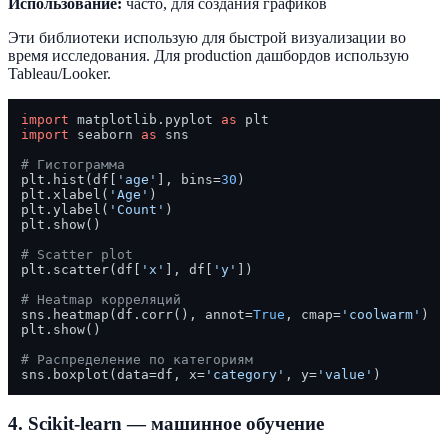
Использование:
часто, для создания графиков
Эти библиотеки использую для быстрой визуализации во
время исследования. Для production дашбордов использую
Tableau/Looker.
import
 matplotlib.pyplot 
as
import
 seaborn 
as
 sns

# Гистограмма
plt.hist(df[
'age'
], bins=
30
)

plt.xlabel(
'Age'
)

plt.ylabel(
'Count'
)

plt.show()

# Scatter plot
plt.scatter(df[
'x'
], df[
'y'
])

# Heatmap корреляций
sns.heatmap(df.corr(), annot=
True
, cmap=
'coolwarm'
)

plt.show()

# Распределение по категориям
sns.boxplot(data=df, x=
'category'
, y=
'value'
4. Scikit-learn — машинное обучение