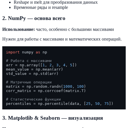
Reshape и melt для преобразования данных
Временные ряды и resample
2. NumPy — основа всего
Использование:
часто, особенно с большими массивами
Нужен для работы с массивами и математических операций.
import
 numpy 
as
 np

# Работа с массивами
arr = np.array([
1
, 
2
, 
3
, 
4
, 
5
])

mean_value = np.mean(arr)

std_value = np.std(arr)

# Матричные операции
matrix = np.random.randn(
1000
, 
100
)

corr_matrix = np.corrcoef(matrix.T)

# Статистические функции
percentiles = np.percentile(data, [
25
, 
50
, 
75
3. Matplotlib & Seaborn — визуализация