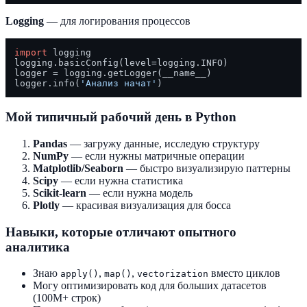
Logging
— для логирования процессов
import
 logging

logging.basicConfig(level=logging.INFO)

logger = logging.getLogger(__name__)

logger.info(
'Анализ начат'
Мой типичный рабочий день в Python
Pandas
— загружу данные, исследую структуру
NumPy
— если нужны матричные операции
Matplotlib/Seaborn
— быстро визуализирую паттерны
Scipy
— если нужна статистика
Scikit-learn
— если нужна модель
Plotly
— красивая визуализация для босса
Навыки, которые отличают опытного
аналитика
Знаю
,
,
вместо циклов
apply()
map()
vectorization
Могу оптимизировать код для больших датасетов
(100M+ строк)