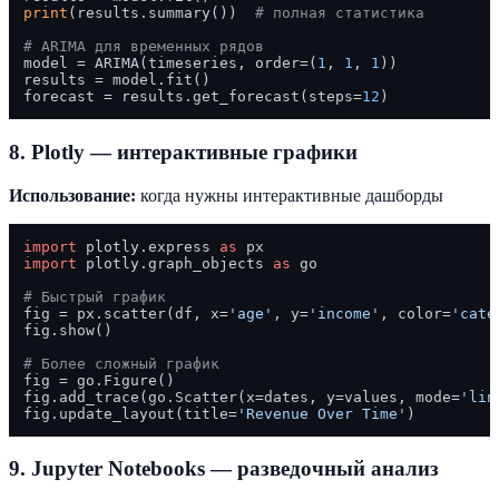
print
(results.summary())  
# полная статистика
# ARIMA для временных рядов
model = ARIMA(timeseries, order=(
1
, 
1
, 
1
))

results = model.fit()

forecast = results.get_forecast(steps=
12
8. Plotly — интерактивные графики
Использование:
когда нужны интерактивные дашборды
import
 plotly.express 
as
import
 plotly.graph_objects 
as
 go

# Быстрый график
fig = px.scatter(df, x=
'age'
, y=
'income'
, color=
'cate
fig.show()

# Более сложный график
fig = go.Figure()

fig.add_trace(go.Scatter(x=dates, y=values, mode=
'lin
fig.update_layout(title=
'Revenue Over Time'
9. Jupyter Notebooks — разведочный анализ