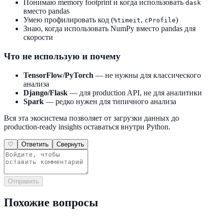
Понимаю memory footprint и когда использовать
dask
вместо pandas
Умею профилировать код (
,
)
%timeit
cProfile
Знаю, когда использовать NumPy вместо pandas для
скорости
Что не использую и почему
TensorFlow/PyTorch
— не нужны для классического
анализа
Django/Flask
— для production API, не для аналитики
Spark
— редко нужен для типичного анализа
Вся эта экосистема позволяет от загрузки данных до
production-ready insights оставаться внутри Python.
♡
Ответить
Свернуть
Отправить
Похожие вопросы