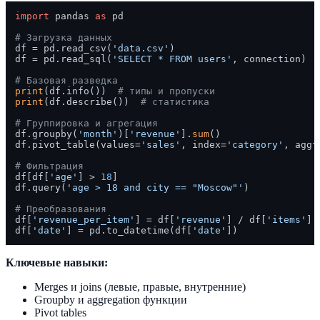
import
 pandas 
as
 pd

# Загрузка данных
df = pd.read_csv(
'data.csv'
)

df = pd.read_sql(
'SELECT * FROM users'
, connection)

# Базовая разведка
print
(df.info())  
# типы и пропуски
print
(df.describe())  
# статистика
# Группировка и агрегация
df.groupby(
'month'
)[
'revenue'
].
sum
()

df.pivot_table(values=
'sales'
, index=
'category'
, aggf
# Фильтрация
df[df[
'age'
] > 
18
]

df.query(
'age > 18 and city == "Moscow"'
)

# Преобразования
df[
'revenue_per_item'
] = df[
'revenue'
] / df[
'items'
]

df[
'date'
] = pd.to_datetime(df[
'date'
Ключевые навыки:
Merges и joins (левые, правые, внутренние)
Groupby и aggregation функции
Pivot tables