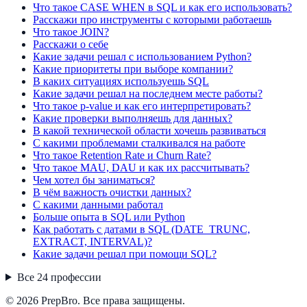
Что такое CASE WHEN в SQL и как его использовать?
Расскажи про инструменты с которыми работаешь
Что такое JOIN?
Расскажи о себе
Какие задачи решал с использованием Python?
Какие приоритеты при выборе компании?
В каких ситуациях используешь SQL
Какие задачи решал на последнем месте работы?
Что такое p-value и как его интерпретировать?
Какие проверки выполняешь для данных?
В какой технической области хочешь развиваться
С какими проблемами сталкивался на работе
Что такое Retention Rate и Churn Rate?
Что такое MAU, DAU и как их рассчитывать?
Чем хотел бы заниматься?
В чём важность очистки данных?
С какими данными работал
Больше опыта в SQL или Python
Как работать с датами в SQL (DATE_TRUNC,
EXTRACT, INTERVAL)?
Какие задачи решал при помощи SQL?
Все
24
профессии
© 2026 PrepBro. Все права защищены.