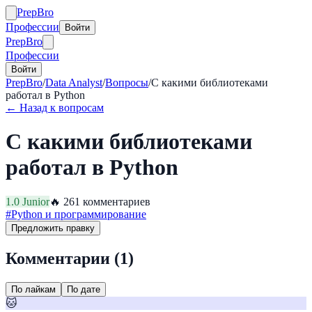
Prep
Bro
Профессии
Войти
Prep
Bro
Профессии
Войти
PrepBro
/
Data Analyst
/
Вопросы
/
С какими библиотеками
работал в Python
← Назад к вопросам
С какими библиотеками
работал в Python
1.0
Junior
🔥
26
1
комментариев
#
Python и программирование
Предложить правку
Комментарии (
1
)
По лайкам
По дате
🐱