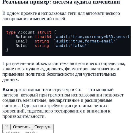
Реальный пример: система аудита изменений
В одном проекте я использовал теги для автоматического
логирования изменений полей:
type
 Account 
struct
 {

    Balance 
float64
`audit:"true,currency=USD,sensiti
    Email   
string
`audit:"true,format=email"`
    Notes   
string
`audit:"false"`
При изменении объекта система автоматически определяла,
какие поля нужно аудировать, форматировала значения и
применяла политики безопасности для чувствительных
данных.
Вывод
: кастомные теги структур в Go — это мощный
паттерн, который при грамотном использовании позволяет
создавать элегантные, декларативные и расширяемые
системы. Однако они требуют дисциплины: четких
конвенций, тщательного тестирования и внимания к
производительности.
♡
Ответить
Свернуть