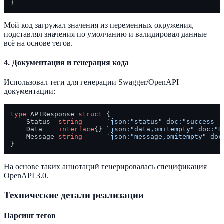
Мой код загружал значения из переменных окружения,
подставлял значения по умолчанию и валидировал данные —
всё на основе тегов.
4.
Документация и генерация кода
Использовал теги для генерации Swagger/OpenAPI
документации:
type
 APIResponse 
struct
 {

    Status  
string
`json:"status" doc:"success |
    Data    
interface
{} 
`json:"data,omitempty" doc:"R
    Message 
string
`json:"message,omitempty" doc
На основе таких аннотаций генерировалась спецификация
OpenAPI 3.0.
Технические детали реализации
Парсинг тегов