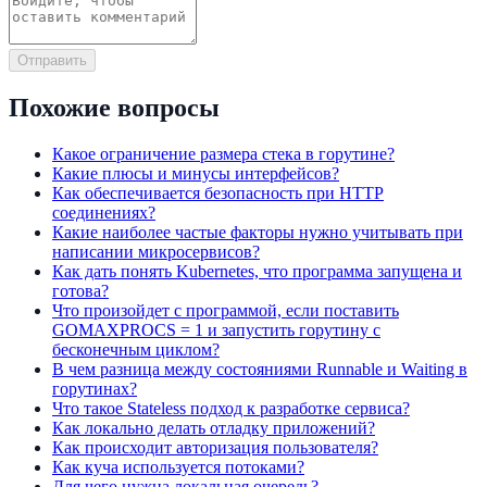
Отправить
Похожие вопросы
Какое ограничение размера стека в горутине?
Какие плюсы и минусы интерфейсов?
Как обеспечивается безопасность при HTTP
соединениях?
Какие наиболее частые факторы нужно учитывать при
написании микросервисов?
Как дать понять Kubernetes, что программа запущена и
готова?
Что произойдет с программой, если поставить
GOMAXPROCS = 1 и запустить горутину с
бесконечным циклом?
В чем разница между состояниями Runnable и Waiting в
горутинах?
Что такое Stateless подход к разработке сервиса?
Как локально делать отладку приложений?
Как происходит авторизация пользователя?
Как куча используется потоками?
Для чего нужна локальная очередь?