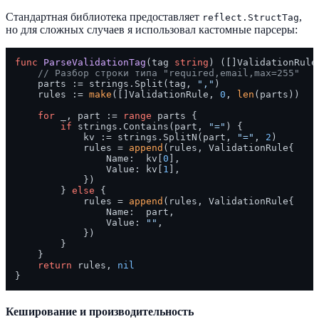
Стандартная библиотека предоставляет
,
reflect.StructTag
но для сложных случаев я использовал кастомные парсеры:
func
ParseValidationTag
(tag 
string
)
 ([]ValidationRule
// Разбор строки типа "required,email,max=255"
    parts := strings.Split(tag, 
","
)

    rules := 
make
([]ValidationRule, 
0
, 
len
(parts))

for
 _, part := 
range
 parts {

if
 strings.Contains(part, 
"="
) {

            kv := strings.SplitN(part, 
"="
, 
2
)

            rules = 
append
(rules, ValidationRule{

                Name:  kv[
0
],

                Value: kv[
1
],

            })

        } 
else
 {

            rules = 
append
(rules, ValidationRule{

                Name:  part,

                Value: 
""
,

            })

        }

    }

return
 rules, 
nil
Кеширование и производительность