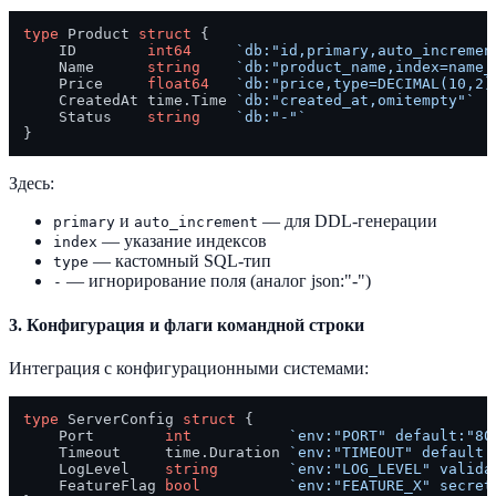
type
 Product 
struct
 {

    ID        
int64
`db:"id,primary,auto_incremen
    Name      
string
`db:"product_name,index=name_
    Price     
float64
`db:"price,type=DECIMAL(10,2)
    CreatedAt time.Time 
`db:"created_at,omitempty"`
    Status    
string
`db:"-"`
Здесь:
и
— для DDL-генерации
primary
auto_increment
— указание индексов
index
— кастомный SQL-тип
type
— игнорирование поля (аналог json:"-")
-
3.
Конфигурация и флаги командной строки
Интеграция с конфигурационными системами:
type
 ServerConfig 
struct
 {

    Port        
int
`env:"PORT" default:"80
    Timeout     time.Duration 
`env:"TIMEOUT" default:
    LogLevel    
string
`env:"LOG_LEVEL" valida
    FeatureFlag 
bool
`env:"FEATURE_X" secret