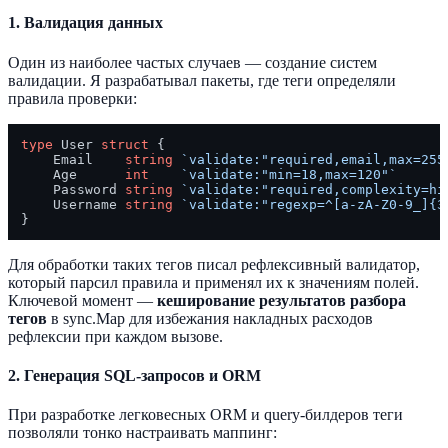
1.
Валидация данных
Один из наиболее частых случаев — создание систем
валидации. Я разрабатывал пакеты, где теги определяли
правила проверки:
type
 User 
struct
 {

    Email    
string
`validate:"required,email,max=255
    Age      
int
`validate:"min=18,max=120"`
    Password 
string
`validate:"required,complexity=hi
    Username 
string
`validate:"regexp=^[a-zA-Z0-9_]{3
Для обработки таких тегов писал рефлексивный валидатор,
который парсил правила и применял их к значениям полей.
Ключевой момент —
кеширование результатов разбора
тегов
в sync.Map для избежания накладных расходов
рефлексии при каждом вызове.
2.
Генерация SQL-запросов и ORM
При разработке легковесных ORM и query-билдеров теги
позволяли тонко настраивать маппинг: