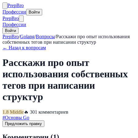
Prep
Bro
Профессии
Войти
Prep
Bro
Профессии
Войти
PrepBro
/
Golang
/
Вопросы
/
Расскажи про опыт использования
собственных тегов при написании структур
← Назад к вопросам
Расскажи про опыт
использования собственных
тегов при написании
структур
1.8
Middle
🔥
30
1
комментариев
#
Основы Go
Предложить правку
Комментарии (
1
)