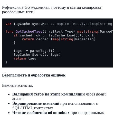
Рефлексия в Go медленная, поэтому я всегда кешировал
разобранные теги:
var
 tagCache sync.Map 
// map[reflect.Type]map[string]
func
GetCachedTags
(t reflect.Type)
map
[
string
]ParsedTa
if
 cached, ok := tagCache.Load(t); ok {

return
 cached.(
map
[
string
]ParsedTag)

    }

    tags := parseTags(t)

    tagCache.Store(t, tags)

return
 tags

Безопасность и обработка ошибок
Важные аспекты:
Валидация тегов на этапе компиляции
через go/ast
анализ
Экранирование значений
при использовании в
SQL/HTML контекстах
Четкие сообщения об ошибках
при неправильных