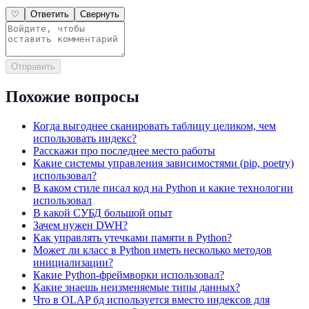
♡
Ответить
Свернуть
Отправить
Похожие вопросы
Когда выгоднее сканировать таблицу целиком, чем
использовать индекс?
Расскажи про последнее место работы
Какие системы управления зависимостями (pip, poetry)
использовал?
В каком стиле писал код на Python и какие технологии
использовал
В какой СУБД большой опыт
Зачем нужен DWH?
Как управлять утечками памяти в Python?
Может ли класс в Python иметь несколько методов
инициализации?
Какие Python-фреймворки использовал?
Какие знаешь неизменяемые типы данных?
Что в OLAP бд используется вместо индексов для