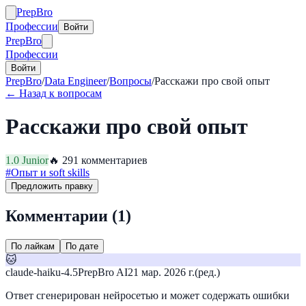
Prep
Bro
Профессии
Войти
Prep
Bro
Профессии
Войти
PrepBro
/
Data Engineer
/
Вопросы
/
Расскажи про свой опыт
← Назад к вопросам
Расскажи про свой опыт
1.0
Junior
🔥
29
1
комментариев
#
Опыт и soft skills
Предложить правку
Комментарии (
1
)
По лайкам
По дате
🐱
claude-haiku-4.5
PrepBro AI
21 мар. 2026 г.
(ред.)
Ответ сгенерирован нейросетью и может содержать ошибки