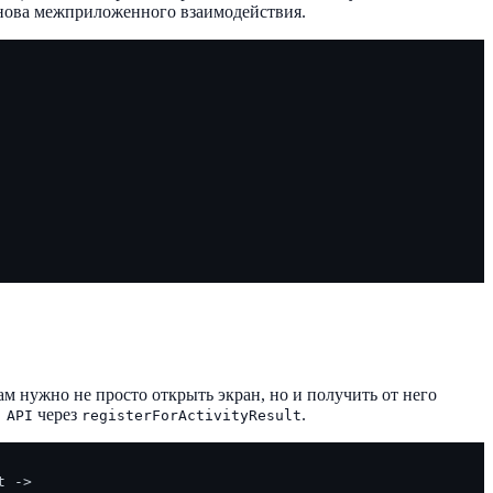
снова межприложенного взаимодействия.
вам нужно не просто открыть экран, но и получить от него
через
.
 API
registerForActivityResult
 ->
