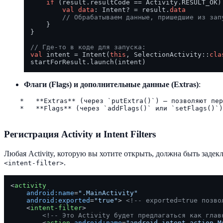
if
 (result.resultCode == Activity.RESULT_OK) 
val
data
: Intent? = result.
data
// Обрабатываем данные, пришедшие из зап
    }

}

// Где-то в коде для запуска:
val
 intent = Intent(
this
, SelectionActivity::
cla
Флаги (Flags) и дополнительные данные (Extras)
:
    *   **Extras** (через `putExtra()`) — позволяют пер
    *   **Flags** (через `addFlags()` или `setFlags()`)
Регистрация Activity и Intent Filters
Любая Activity, которую вы хотите открыть, должна быть заде
.
<intent-filter>
<
activity
android:name
=
".MainActivity"
android:exported
=
"true"
>
<!-- exported=true позво
<
intent-filter
>
<!-- Это Activity будет предлагаться как глав
<
action
android:name
=
"android.intent.action.M