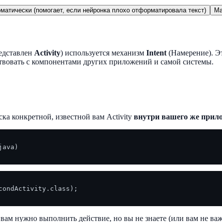
матически (помогает, если нейронка плохо отформатировала текст)
Ma
редставлен
Activity
) используется механизм
Intent
(Намерение). Эт
ствовать с компонентами других приложений и самой системы.
ска конкретной, известной вам Activity
внутри вашего же прил
java)

condActivity.class);

а вам нужно выполнить действие, но вы не знаете (или вам не ва