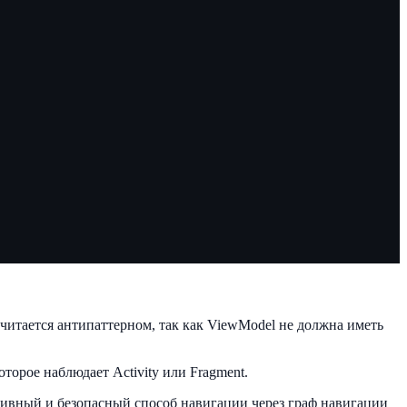
читается антипаттерном, так как ViewModel не должна иметь
которое наблюдает Activity или Fragment.
ративный и безопасный способ навигации через граф навигации