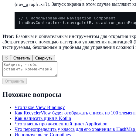
(
). Запуск экрана в этом случае выглядит 
nav_graph.xml
// С использованием Navigation Component
Итог:
Базовым и обязательным инструментом для открытия экран
абстрагируется с помощью паттернов управления навигацией (S
тестируемым, безопасным и удобным для управления сложной
♡
Ответить
Свернуть
Отправить
Похожие вопросы
Что такое View Binding?
Как RecyclerView будет отображать список из 100 элемен
Как написать цикл в Kotlin
Что знаешь про жизненный цикл Application
Что переопределить у класса для его хранения в HashMap
Используешь ли Coroutines