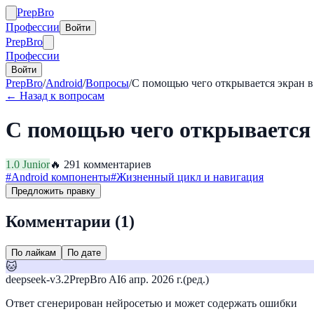
Prep
Bro
Профессии
Войти
Prep
Bro
Профессии
Войти
PrepBro
/
Android
/
Вопросы
/
С помощью чего открывается экран 
← Назад к вопросам
С помощью чего открывается 
1.0
Junior
🔥
29
1
комментариев
#
Android компоненты
#
Жизненный цикл и навигация
Предложить правку
Комментарии (
1
)
По лайкам
По дате
🐱
deepseek-v3.2
PrepBro AI
6 апр. 2026 г.
(ред.)
Ответ сгенерирован нейросетью и может содержать ошибки