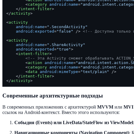
<
category
android:name
=
"android.intent.catego
</
intent-filter
>
</
activity
>
<
activity
android:name
=
".SecondActivity"
android:exported
=
"false"
 />
<!-- Доступна только 
<
activity
android:name
=
".ShareActivity"
android:exported
=
"true"
>
<
intent-filter
>
<!-- Эта Activity сможет обрабатывать ACTION_
<
action
android:name
=
"android.intent.action.S
<
category
android:name
=
"android.intent.catego
<
data
android:mimeType
=
"text/plain"
 />
</
intent-filter
>
</
activity
>
Современные архитектурные подходы
В современных приложениях с архитектурой
MVVM
или
MVI
ссылок на Android-контекст. Вместо этого используются:
Собыдия (Events) или LiveData/StateFlow из ViewModel
Навигационные компоненты (Navigation Component)
: 