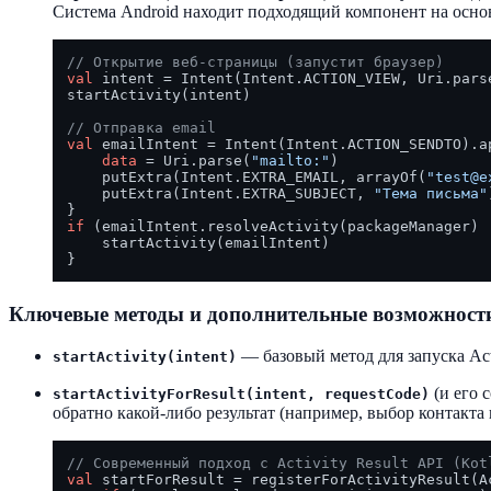
Система Android находит подходящий компонент на осн
// Открытие веб-страницы (запустит браузер)
val
 intent = Intent(Intent.ACTION_VIEW, Uri.pars
startActivity(intent)

// Отправка email
val
 emailIntent = Intent(Intent.ACTION_SENDTO).ap
data
 = Uri.parse(
"mailto:"
)

    putExtra(Intent.EXTRA_EMAIL, arrayOf(
"test@e
    putExtra(Intent.EXTRA_SUBJECT, 
"Тема письма"
if
 (emailIntent.resolveActivity(packageManager) 
    startActivity(emailIntent)

Ключевые методы и дополнительные возможност
— базовый метод для запуска Acti
startActivity(intent)
(и его 
startActivityForResult(intent, requestCode)
обратно какой-либо результат (например, выбор контакта
// Современный подход с Activity Result API (Kot
val
 startForResult = registerForActivityResult(A