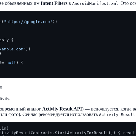
ове объявленных им
Intent Filters
в
. Это о
AndroidManifest.xml
e(
"https://google.com"
))

ply {

xample.com"
))

)

!= 
null
) {

и
vity.
современный аналог
Activity Result API
) — используется, когда 
 или фото). Сейчас рекомендуется использовать
Activity Result
lin)
ctivityResultContracts.StartActivityForResult()) { result