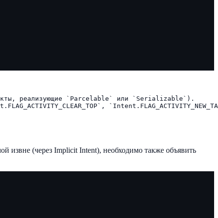
кты, реализующие `Parcelable` или `Serializable`).

t.FLAG_ACTIVITY_CLEAR_TOP`, `Intent.FLAG_ACTIVITY_NEW_TA
мой извне (через Implicit Intent), необходимо также объявить