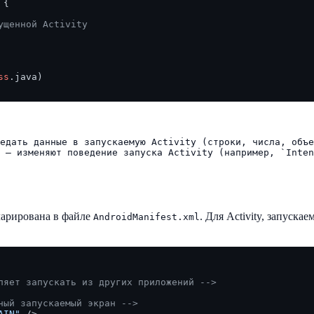
{

ущенной Activity
ss
.java)

едать данные в запускаемую Activity (строки, числа, объе
 — изменяют поведение запуска Activity (например, `Inten
кларирована в файле
. Для Activity, запускае
AndroidManifest.xml
ляет запускать из других приложений -->
ный запускаемый экран -->
AIN"
 />