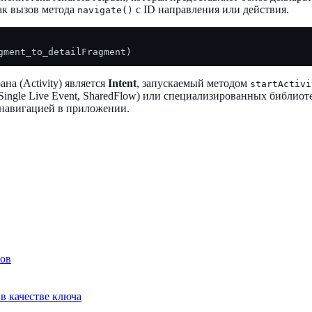
как вызов метода
с ID направления или действия.
navigate()
а (Activity) является
Intent
, запускаемый методом
startActivi
ingle Live Event, SharedFlow) или специализированных библиот
 навигацией в приложении.
тов
 в качестве ключа