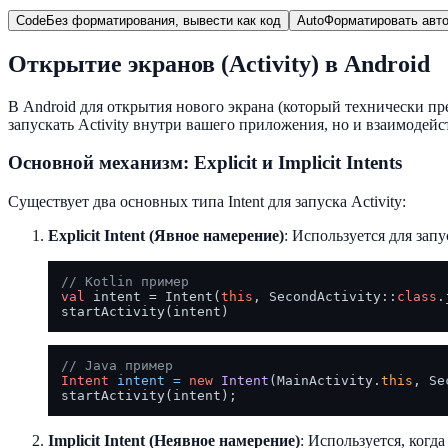
Code
Без форматирования, вывести как код
Auto
Форматировать авто
Открытие экранов (Activity) в Android
В Android для открытия нового экрана (который технически п
запускать Activity внутри вашего приложения, но и взаимодей
Основной механизм: Explicit и Implicit Intents
Существует два основных типа Intent для запуска Activity:
Explicit Intent (Явное намерение)
: Используется для запу
// Kotlin пример
val
 intent = Intent(
this
, SecondActivity::
class
.
// Java пример
Intent
intent
=
new
Intent
(MainActivity.
this
, Se
Implicit Intent (Неявное намерение)
: Используется, когд