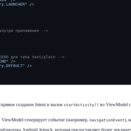
ry.LAUNCHER"
 />
внутри приложения -->
SEND для типа text/plain -->
END"
 />
ry.DEFAULT"
 />
прямое создание Intent и вызов
во ViewModel с
startActivity()
: ViewModel генерирует событие (например,
), 
navigationEvent
Библиотека Android Jetpack, которая предоставляет более декла