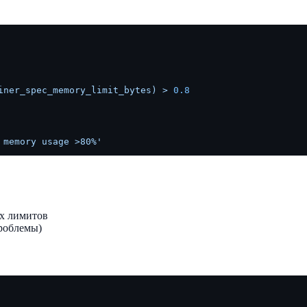
iner_spec_memory_limit_bytes)
>
0.8
 memory usage >80%'
х лимитов
роблемы)