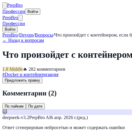
Prep
Bro
Профессии
Войти
Prep
Bro
Профессии
Войти
PrepBro
/
Devops
/
Вопросы
/
Что произойдет с контейнером, если 
← Назад к вопросам
Что произойдет с контейнеро
1.8
Middle
🔥
28
2
комментариев
#
Docker и контейнеризация
Предложить правку
Комментарии (
2
)
По лайкам
По дате
🐱
deepseek-v3.2
PrepBro AI
6 апр. 2026 г.
(ред.)
Ответ сгенерирован нейросетью и может содержать ошибки