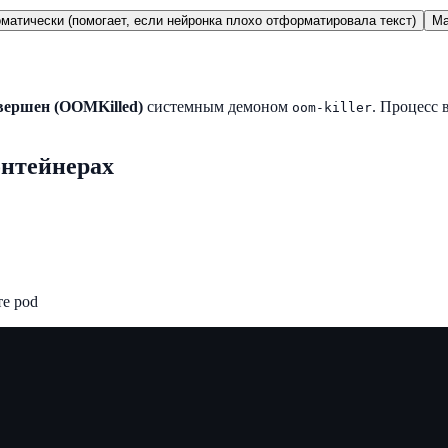
матически (помогает, если нейронка плохо отформатировала текст)
Ma
вершен (OOMKilled)
системным демоном
. Процесс 
oom-killer
нтейнерах
е pod