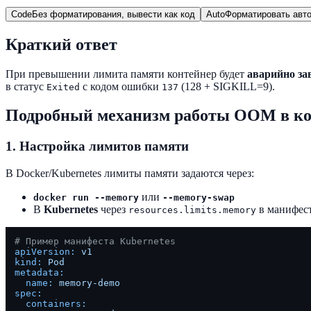
Code
Без форматирования, вывести как код
Auto
Форматировать авто
Краткий ответ
При превышении лимита памяти контейнер будет
аварийно за
в статус
с кодом ошибки
(128 + SIGKILL=9).
Exited
137
Подробный механизм работы OOM в ко
1. Настройка лимитов памяти
В Docker/Kubernetes лимиты памяти задаются через:
или
docker run --memory
--memory-swap
В
Kubernetes
через
в манифест
resources.limits.memory
# Пример манифеста Kubernetes
apiVersion:
v1
kind:
Pod
metadata:
name:
memory-demo
spec:
containers: