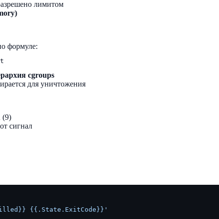
разрешено лимитом
mory)
по формуле:
ерархия cgroups
ирается для уничтожения
(9)
L
от сигнал
illed}} {{.State.ExitCode}}'