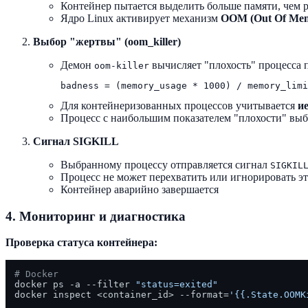
Контейнер пытается выделить больше памяти, чем 
Ядро Linux активирует механизм
OOM (Out Of Me
Выбор "жертвы" (oom_killer)
Демон
вычисляет "плохость" процесса 
oom-killer
Для контейнеризованных процессов учитывается
и
Процесс с наибольшим показателем "плохости" выб
Сигнал SIGKILL
Выбранному процессу отправляется сигнал
SIGKIL
Процесс не может перехватить или игнорировать эт
Контейнер аварийно завершается
4. Мониторинг и диагностика
Проверка статуса контейнера:
# Docker
docker ps -a --filter 
"status=exited"
docker inspect <container_id> --format=
'{{.State.OOMK