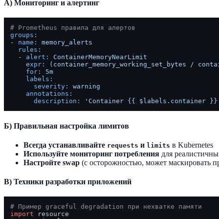
А) Мониторинг и алертинг
# Prometheus правила для алертов
groups:
-
name:
memory_alerts
rules:
-
alert:
ContainerMemoryNearLimit
expr:
(container_memory_working_set_bytes
/
conta
for:
5m
labels:
severity:
warning
annotations:
description:
'Container {{ $labels.container }}
Б) Правильная настройка лимитов
Всегда устанавливайте
и
в Kubernetes
requests
limits
Используйте мониторинг потребления
для реалистичны
Настройте swap
(с осторожностью, может маскировать п
В) Техники разработки приложений
# Пример graceful degradation при нехватке памяти
import