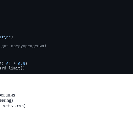
it\n"
)

 для предупреждения)
S)[
0
] * 
0.9
)

рования
eering)
vs
)
g_set
rss