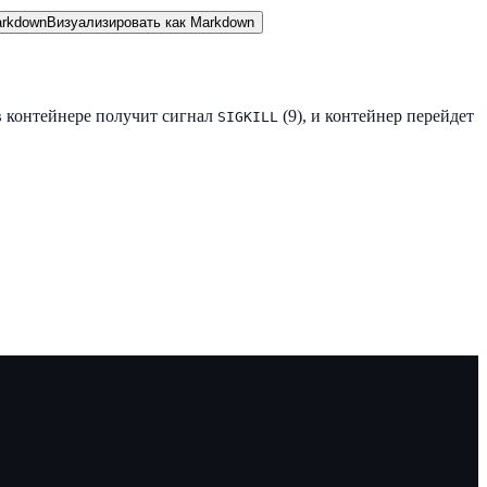
rkdown
Визуализировать как Markdown
в контейнере получит сигнал
(9), и контейнер перейдет
SIGKILL