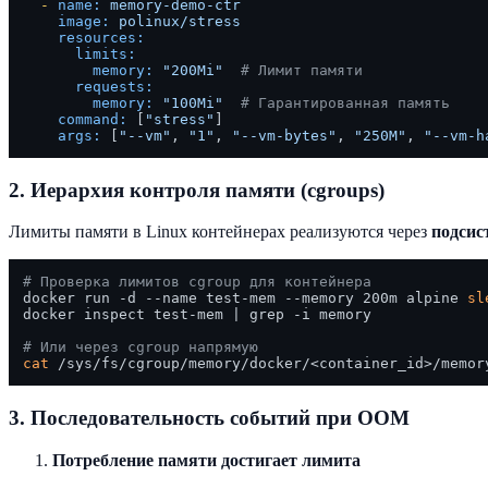
-
name:
memory-demo-ctr
image:
polinux/stress
resources:
limits:
memory:
"200Mi"
# Лимит памяти
requests:
memory:
"100Mi"
# Гарантированная память
command:
 [
"stress"
]

args:
 [
"--vm"
, 
"1"
, 
"--vm-bytes"
, 
"250M"
, 
"--vm-h
2. Иерархия контроля памяти (cgroups)
Лимиты памяти в Linux контейнерах реализуются через
подсис
# Проверка лимитов cgroup для контейнера
docker run -d --name test-mem --memory 200m alpine 
sl
docker inspect test-mem | grep -i memory

# Или через cgroup напрямую
cat
3. Последовательность событий при OOM
Потребление памяти достигает лимита