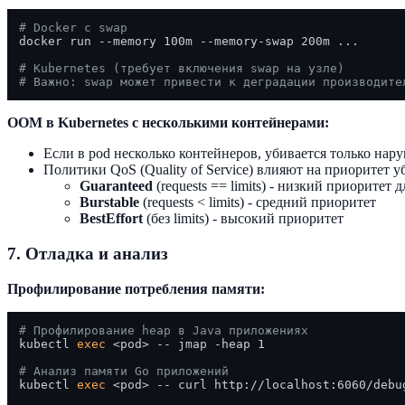
# Docker с swap
docker run --memory 100m --memory-swap 200m ...

# Kubernetes (требует включения swap на узле)
# Важно: swap может привести к деградации производите
OOM в Kubernetes с несколькими контейнерами:
Если в pod несколько контейнеров, убивается только на
Политики QoS (Quality of Service) влияют на приоритет у
Guaranteed
(requests == limits) - низкий приоритет
Burstable
(requests < limits) - средний приоритет
BestEffort
(без limits) - высокий приоритет
7. Отладка и анализ
Профилирование потребления памяти:
# Профилирование heap в Java приложениях
kubectl 
exec
 <pod> -- jmap -heap 1

# Анализ памяти Go приложений
kubectl 
exec
 <pod> -- curl http://localhost:6060/debug