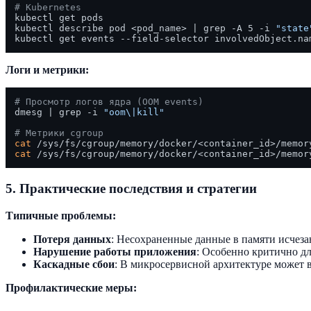
# Kubernetes
kubectl get pods

kubectl describe pod <pod_name> | grep -A 5 -i 
"state
Логи и метрики:
# Просмотр логов ядра (OOM events)
dmesg | grep -i 
"oom\|kill"
# Метрики cgroup
cat
cat
5. Практические последствия и стратегии
Типичные проблемы:
Потеря данных
: Несохраненные данные в памяти исчез
Нарушение работы приложения
: Особенно критично для
Каскадные сбои
: В микросервисной архитектуре может
Профилактические меры: