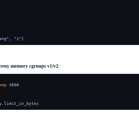
ang"
, 
"1"
тему memory cgroups v1/v2
:
eep
 3600
