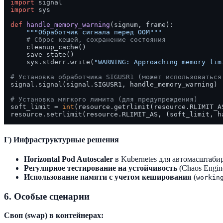
import
import
 sys

def
handle_memory_warning
(
signum, frame
):

"""Обработчик сигнала перед OOM"""
# Сброс кешей, сохранение состояния
    cleanup_cache()

    save_state()

    sys.stderr.write(
"WARNING: Approaching memory lim
# Установка обработчика SIGUSR1 (может использоваться
signal.signal(signal.SIGUSR1, handle_memory_warning)

# Установка мягкого лимита (для предупреждения)
soft_limit = 
int
(resource.getrlimit(resource.RLIMIT_A
Г) Инфраструктурные решения
Horizontal Pod Autoscaler
в Kubernetes для автомасштаби
Регулярное тестирование на устойчивость
(Chaos Engin
Использование памяти с учетом кеширования
(
workin
6. Особые сценарии
Своп (swap) в контейнерах: