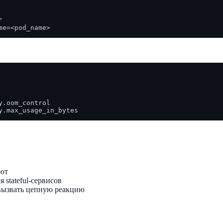
"
ают
 stateful-сервисов
 вызвать цепную реакцию